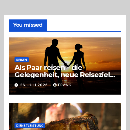
So
triffst
du
die
You missed
richtige
Entscheidung
REISEN
Als Paar reisen – die
Gelegenheit, neue Reiseziele
zu entdecken
26. JULI 2026
FRANK
DIENSTLEISTUNG