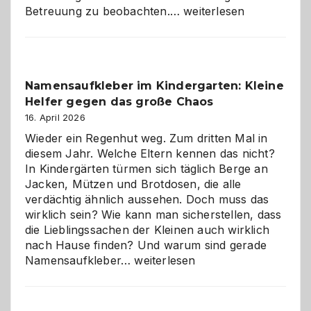
Betreuung
Betreuung zu beobachten.…
weiterlesen
mit
Verantwortung
–
wann
Namensaufkleber im Kindergarten: Kleine
ist
Helfer gegen das große Chaos
eine
Hundepension
16. April 2026
die
Wieder ein Regenhut weg. Zum dritten Mal in
richtige
diesem Jahr. Welche Eltern kennen das nicht?
Wahl?
In Kindergärten türmen sich täglich Berge an
Jacken, Mützen und Brotdosen, die alle
verdächtig ähnlich aussehen. Doch muss das
wirklich sein? Wie kann man sicherstellen, dass
die Lieblingssachen der Kleinen auch wirklich
nach Hause finden? Und warum sind gerade
Namensaufkleber
Namensaufkleber…
weiterlesen
im
Kindergarten:
Kleine