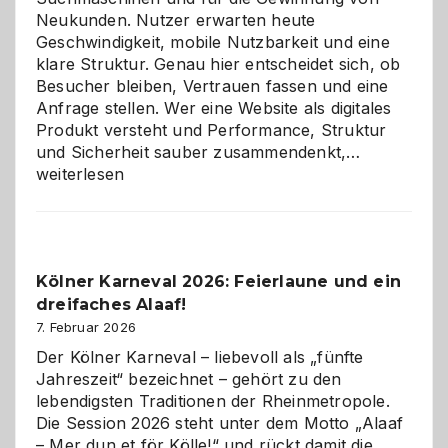
Neukunden. Nutzer erwarten heute
Geschwindigkeit, mobile Nutzbarkeit und eine
klare Struktur. Genau hier entscheidet sich, ob
Besucher bleiben, Vertrauen fassen und eine
Anfrage stellen. Wer eine Website als digitales
Produkt versteht und Performance, Struktur
Warum
und Sicherheit sauber zusammendenkt,…
technisch
weiterlesen
sauberes
Webdesig
zur
Pflicht
Kölner Karneval 2026: Feierlaune und ein
geworden
dreifaches Alaaf!
ist
7. Februar 2026
Der Kölner Karneval – liebevoll als „fünfte
Jahreszeit“ bezeichnet – gehört zu den
lebendigsten Traditionen der Rheinmetropole.
Die Session 2026 steht unter dem Motto „Alaaf
– Mer dun et för Kölle!“ und rückt damit die