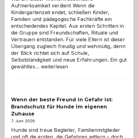
Aufmerksamkeit verdient Wenn die
Kindergartenzeit endet, schließen Kinder,
Familien und pädagogische Fachkräfte ein
entscheidendes Kapitel. Aus ersten Schritten in
die Gruppe sind Freundschaften, Rituale und
Vertrauen entstanden. Für viele Eltern ist dieser
Übergang zugleich freudig und wehmütig, denn
der Blick richtet sich auf Schule,
Selbstständigkeit und neue Erfahrungen. Ein gut
Abschied
gewähltes…
weiterlesen
aus
der
Kita
bewusst
Wenn der beste Freund in Gefahr ist:
und
Brandschutz für Hunde im eigenen
herzlich
gestalten
Zuhause
7. Juni 2026
Hunde sind treue Begleiter, Familienmitglieder
und oft die ersten, die Gefahren wittern – doch