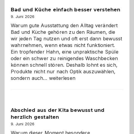
Bad und Küche einfach besser verstehen
9. Juni 2026
Warum gute Ausstattung den Alltag verändert
Bad und Küche gehören zu den Räumen, die
wir jeden Tag nutzen und oft erst dann bewusst
wahrnehmen, wenn etwas nicht funktioniert.
Ein tropfender Hahn, eine unpraktische Spüle
oder ein schwer zu reinigendes Waschbecken
können schnell stören. Deshalb lohnt es sich,
Produkte nicht nur nach Optik auszuwählen,
Bad
sondern auch…
weiterlesen
und
Küche
einfach
besser
Abschied aus der Kita bewusst und
verstehen
herzlich gestalten
9. Juni 2026
Warum dieser Moment besondere