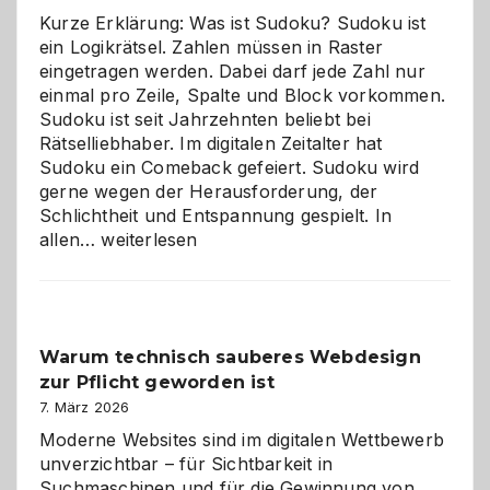
Kurze Erklärung: Was ist Sudoku? Sudoku ist
ein Logikrätsel. Zahlen müssen in Raster
eingetragen werden. Dabei darf jede Zahl nur
einmal pro Zeile, Spalte und Block vorkommen.
Sudoku ist seit Jahrzehnten beliebt bei
Rätselliebhaber. Im digitalen Zeitalter hat
Sudoku ein Comeback gefeiert. Sudoku wird
gerne wegen der Herausforderung, der
Schlichtheit und Entspannung gespielt. In
Sudoku
allen…
weiterlesen
entdecken:
Der
Klassiker
unter
Warum technisch sauberes Webdesign
den
zur Pflicht geworden ist
Logikrätseln
7. März 2026
Moderne Websites sind im digitalen Wettbewerb
unverzichtbar – für Sichtbarkeit in
Suchmaschinen und für die Gewinnung von