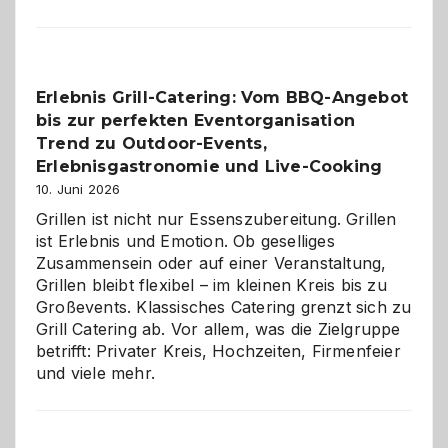
Paar
reisen
–
die
Erlebnis Grill-Catering: Vom BBQ-Angebot
Gelegenheit,
bis zur perfekten Eventorganisation
neue
Reiseziele
Trend zu Outdoor-Events,
zu
Erlebnisgastronomie und Live-Cooking
entdecken
10. Juni 2026
Grillen ist nicht nur Essenszubereitung. Grillen
ist Erlebnis und Emotion. Ob geselliges
Zusammensein oder auf einer Veranstaltung,
Grillen bleibt flexibel – im kleinen Kreis bis zu
Großevents. Klassisches Catering grenzt sich zu
Grill Catering ab. Vor allem, was die Zielgruppe
betrifft: Privater Kreis, Hochzeiten, Firmenfeier
und viele mehr.