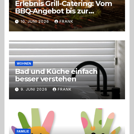
Erlebnis Grill-Catering: Vom
BBQ-Angebot bis zur
perfekten Eventorganisation
10. JUNI 2026
FRANK
Trend zu Outdoor-Events,
Erlebnisgastronomie und
Live-Cooking
WOHNEN
Bad und Küche einfach
besser verstehen
9. JUNI 2026
FRANK
FAMILIE