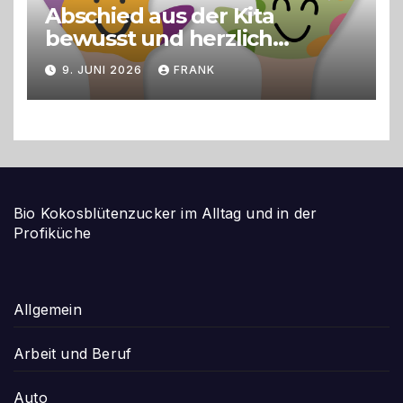
Abschied aus der Kita
bewusst und herzlich
gestalten
9. JUNI 2026
FRANK
Bio Kokosblütenzucker im Alltag und in der
Profiküche
Allgemein
Arbeit und Beruf
Auto