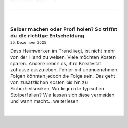
Programm
im
Überblick:
Chancen,
Selber machen oder Profi holen? So triffst
Herausforderungen
du die richtige Entscheidung
und
Zukunft
25. Dezember 2025
Dass Heimwerken im Trend liegt, ist nicht mehr
von der Hand zu weisen. Viele möchten Kosten
sparen. Andere lieben es, ihre Kreativität
zuhause auszuleben. Fehler mit unangenehmen
Folgen könnten jedoch die Folge sein. Das geht
von zusätzlichen Kosten bis hin zu
Sicherheitsrisiken. Wo liegen die typischen
Stolperfallen? Wie lassen sich diese vermeiden
Selber
und wann macht…
weiterlesen
machen
oder
Profi
holen?