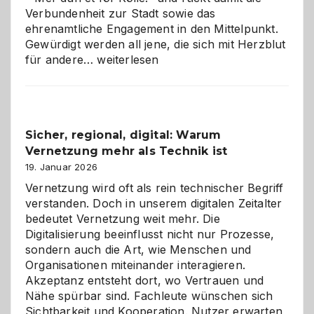
Verbundenheit zur Stadt sowie das
ehrenamtliche Engagement in den Mittelpunkt.
Gewürdigt werden all jene, die sich mit Herzblut
Kölner
für andere…
weiterlesen
Karneval
2026:
Feierlaune
und
Sicher, regional, digital: Warum
ein
Vernetzung mehr als Technik ist
dreifaches
Alaaf!
19. Januar 2026
Vernetzung wird oft als rein technischer Begriff
verstanden. Doch in unserem digitalen Zeitalter
bedeutet Vernetzung weit mehr. Die
Digitalisierung beeinflusst nicht nur Prozesse,
sondern auch die Art, wie Menschen und
Organisationen miteinander interagieren.
Akzeptanz entsteht dort, wo Vertrauen und
Nähe spürbar sind. Fachleute wünschen sich
Sichtbarkeit und Kooperation. Nutzer erwarten