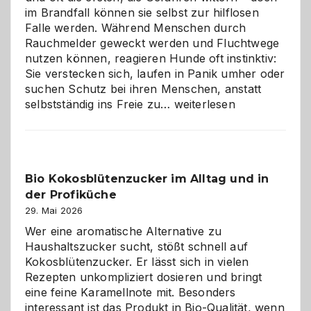
im Brandfall können sie selbst zur hilflosen
Falle werden. Während Menschen durch
Rauchmelder geweckt werden und Fluchtwege
nutzen können, reagieren Hunde oft instinktiv:
Sie verstecken sich, laufen in Panik umher oder
suchen Schutz bei ihren Menschen, anstatt
Wenn
selbstständig ins Freie zu…
weiterlesen
der
beste
Freund
in
Bio Kokosblütenzucker im Alltag und in
Gefahr
der Profiküche
ist:
Brandschutz
29. Mai 2026
für
Wer eine aromatische Alternative zu
Hunde
Haushaltszucker sucht, stößt schnell auf
im
Kokosblütenzucker. Er lässt sich in vielen
eigenen
Rezepten unkompliziert dosieren und bringt
Zuhause
eine feine Karamellnote mit. Besonders
interessant ist das Produkt in Bio-Qualität, wenn