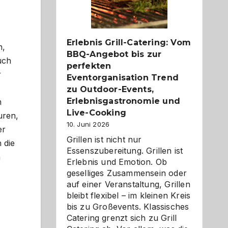
Reiseziele
zu
entdecken
Erlebnis Grill-Catering: Vom
n,
BBQ-Angebot bis zur
uch
perfekten
r
Eventorganisation Trend
zu Outdoor-Events,
Erlebnisgastronomie und
n
Live-Cooking
uren,
10. Juni 2026
er
Grillen ist nicht nur
 die
Essenszubereitung. Grillen ist
n
Erlebnis und Emotion. Ob
geselliges Zusammensein oder
auf einer Veranstaltung, Grillen
bleibt flexibel – im kleinen Kreis
bis zu Großevents. Klassisches
Catering grenzt sich zu Grill