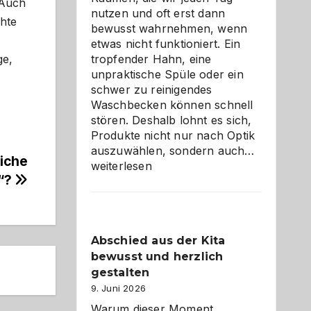
 Auch
nutzen und oft erst dann
chte
bewusst wahrnehmen, wenn
etwas nicht funktioniert. Ein
ge,
tropfender Hahn, eine
unpraktische Spüle oder ein
schwer zu reinigendes
Waschbecken können schnell
stören. Deshalb lohnt es sich,
Produkte nicht nur nach Optik
Bad
auszuwählen, sondern auch…
liche
und
weiterlesen
e“?
Küche
einfach
besser
verstehe
Abschied aus der Kita
bewusst und herzlich
gestalten
9. Juni 2026
Warum dieser Moment