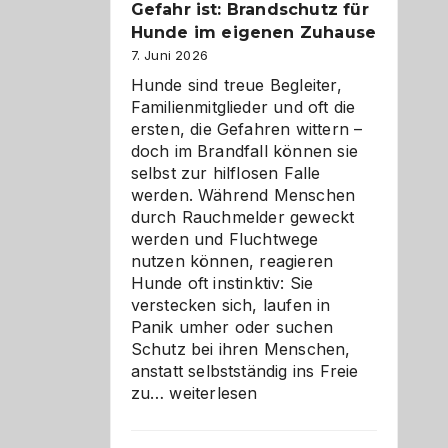
Gefahr ist: Brandschutz für
herzlich
gestalten
Hunde im eigenen Zuhause
7. Juni 2026
Hunde sind treue Begleiter,
Familienmitglieder und oft die
ersten, die Gefahren wittern –
doch im Brandfall können sie
selbst zur hilflosen Falle
werden. Während Menschen
durch Rauchmelder geweckt
werden und Fluchtwege
nutzen können, reagieren
Hunde oft instinktiv: Sie
verstecken sich, laufen in
Panik umher oder suchen
Schutz bei ihren Menschen,
anstatt selbstständig ins Freie
Wenn
zu…
weiterlesen
der
beste