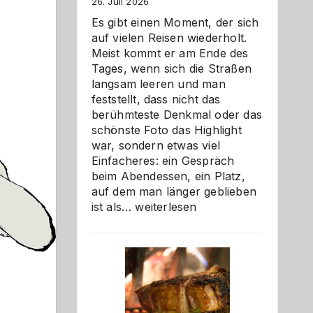
26. Juli 2026
Es gibt einen Moment, der sich
auf vielen Reisen wiederholt.
Meist kommt er am Ende des
Tages, wenn sich die Straßen
langsam leeren und man
feststellt, dass nicht das
berühmteste Denkmal oder das
schönste Foto das Highlight
war, sondern etwas viel
Einfacheres: ein Gespräch
beim Abendessen, ein Platz,
auf dem man länger geblieben
Als
ist als…
weiterlesen
Paar
reisen
–
die
Gelegenheit,
neue