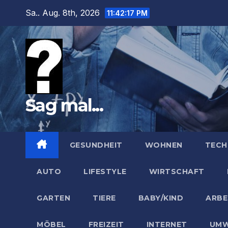
Zum
Sa.. Aug. 8th, 2026
11:42:18 PM
Inhalt
springen
Sag mal...
GESUNDHEIT
WOHNEN
TECH
AUTO
LIFESTYLE
WIRTSCHAFT
GARTEN
TIERE
BABY/KIND
ARBE
MÖBEL
FREIZEIT
INTERNET
UMW