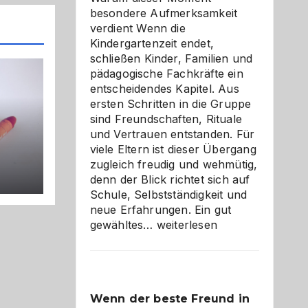
besondere Aufmerksamkeit
verdient Wenn die
Kindergartenzeit endet,
schließen Kinder, Familien und
pädagogische Fachkräfte ein
entscheidendes Kapitel. Aus
ersten Schritten in die Gruppe
sind Freundschaften, Rituale
und Vertrauen entstanden. Für
viele Eltern ist dieser Übergang
zugleich freudig und wehmütig,
r?
denn der Blick richtet sich auf
Schule, Selbstständigkeit und
neue Erfahrungen. Ein gut
Abschied
gewähltes…
weiterlesen
aus
der
Kita
bewusst
Wenn der beste Freund in
und