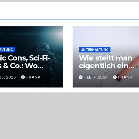
ALTUNG
UNTERHALTUNG
c Cons, Sci-Fi-
Wie stellt man
 & Co.: Wo
eigentlich ein
ion Realität wird
eigenes
25, 2025
FRANK
FEB. 7, 2024
FRANK
Daumenkino he