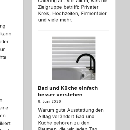
Catering ab. Vor allem, was die
Zielgruppe betrifft: Privater
Kreis, Hochzeiten, Firmenfeier
und viele mehr.
ung
r kann
oder
tur
hte
Bad und Küche einfach
besser verstehen
rn
9. Juni 2026
eine
Warum gute Ausstattung den
gen
Alltag verändert Bad und
Küche gehören zu den
kiert
Räumen, die wir jeden Tag