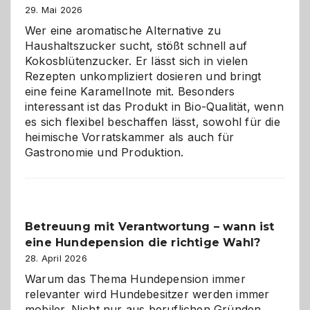
Brandschutz
29. Mai 2026
für
Wer eine aromatische Alternative zu
Hunde
Haushaltszucker sucht, stößt schnell auf
im
Kokosblütenzucker. Er lässt sich in vielen
eigenen
Rezepten unkompliziert dosieren und bringt
Zuhause
eine feine Karamellnote mit. Besonders
interessant ist das Produkt in Bio-Qualität, wenn
es sich flexibel beschaffen lässt, sowohl für die
heimische Vorratskammer als auch für
Gastronomie und Produktion.
Betreuung mit Verantwortung – wann ist
eine Hundepension die richtige Wahl?
28. April 2026
Warum das Thema Hundepension immer
relevanter wird Hundebesitzer werden immer
mobiler. Nicht nur aus beruflichen Gründen.