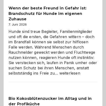
bewusst
Wenn der beste Freund in Gefahr ist:
und
Brandschutz für Hunde im eigenen
herzlich
gestalten
Zuhause
7. Juni 2026
Hunde sind treue Begleiter, Familienmitglieder
und oft die ersten, die Gefahren wittern – doch
im Brandfall können sie selbst zur hilflosen
Falle werden. Während Menschen durch
Rauchmelder geweckt werden und Fluchtwege
nutzen können, reagieren Hunde oft instinktiv:
Sie verstecken sich, laufen in Panik umher oder
suchen Schutz bei ihren Menschen, anstatt
Wenn
selbstständig ins Freie zu…
weiterlesen
der
beste
Freund
in
Bio Kokosblütenzucker im Alltag und in
Gefahr
der Profiküche
ist: