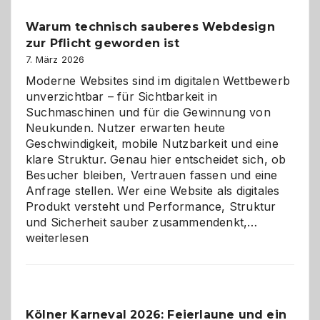
unter
Warum technisch sauberes Webdesign
den
zur Pflicht geworden ist
Logikrätseln
7. März 2026
Moderne Websites sind im digitalen Wettbewerb
unverzichtbar – für Sichtbarkeit in
Suchmaschinen und für die Gewinnung von
Neukunden. Nutzer erwarten heute
Geschwindigkeit, mobile Nutzbarkeit und eine
klare Struktur. Genau hier entscheidet sich, ob
Besucher bleiben, Vertrauen fassen und eine
Anfrage stellen. Wer eine Website als digitales
Produkt versteht und Performance, Struktur
Warum
und Sicherheit sauber zusammendenkt,…
technisch
weiterlesen
sauberes
Webdesig
zur
Pflicht
Kölner Karneval 2026: Feierlaune und ein
geworden