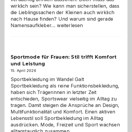
wirklich sein? Wie kann man sicherstellen, dass
die Lieblingssachen der Kleinen auch wirklich
nach Hause finden? Und warum sind gerade
Namensaufkleber
Namensaufkleber…
weiterlesen
im
Kindergarten:
Kleine
Helfer
Sportmode für Frauen: Stil trifft Komfort
gegen
und Leistung
das
große
15. April 2026
Chaos
Sportbekleidung im Wandel Galt
Sportbekleidung als reine Funktionsbekleidung,
haben sich Trägerinnen in letzter Zeit
entschieden, Sportswear vielseitig im Alltag zu
tragen. Damit steigen die Ansprüche an Design,
Multifunktionalität und Komfort. Einen aktiven
Lebensstil soll Sportbekleidung im Alltag
ausdrücken. Mode, Freizeit und Sport wachsen
alltagstauglich zusammen.