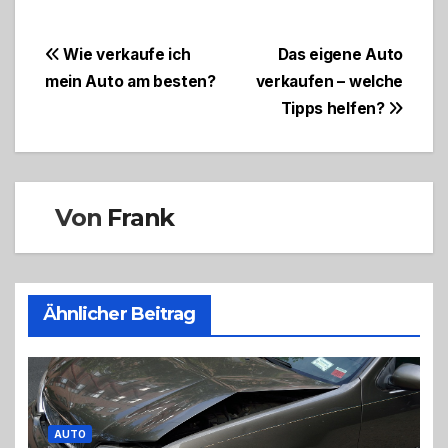
Beitragsnavigation
Wie verkaufe ich
Das eigene Auto
mein Auto am besten?
verkaufen – welche
Tipps helfen?
Von
Frank
Ähnlicher Beitrag
AUTO