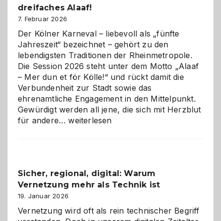
dreifaches Alaaf!
ist
7. Februar 2026
Der Kölner Karneval – liebevoll als „fünfte
Jahreszeit“ bezeichnet – gehört zu den
lebendigsten Traditionen der Rheinmetropole.
Die Session 2026 steht unter dem Motto „Alaaf
– Mer dun et för Kölle!“ und rückt damit die
Verbundenheit zur Stadt sowie das
ehrenamtliche Engagement in den Mittelpunkt.
Gewürdigt werden all jene, die sich mit Herzblut
Kölner
für andere…
weiterlesen
Karneval
2026:
Feierlaune
und
Sicher, regional, digital: Warum
ein
Vernetzung mehr als Technik ist
dreifaches
Alaaf!
19. Januar 2026
Vernetzung wird oft als rein technischer Begriff