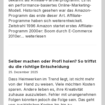
ein performance-basiertes Online-Marketing-
Modell. Historisch gesehen war das Amazon-
Programm das erste dieser Art. Affiliate-
Programme haben sich weiterentwickelt.
Zeitstrahl 1996 Amazon startet erstes Affiliate-
Programm 2000er: Boom durch E-Commerce
Affiliate-
2010er…
weiterlesen
Programm
im
Überblick:
Chancen,
Selber machen oder Profi holen? So triffst
Herausforderungen
du die richtige Entscheidung
und
Zukunft
25. Dezember 2025
Dass Heimwerken im Trend liegt, ist nicht mehr
von der Hand zu weisen. Viele möchten Kosten
sparen. Andere lieben es, ihre Kreativität
zuhause auszuleben. Fehler mit unangenehmen
Folgen könnten jedoch die Folge sein. Das geht
von zusätzlichen Kosten bis hin zu