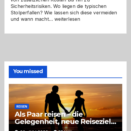
Sicherheitsrisiken. Wo liegen die typischen
Stolperfallen? Wie lassen sich diese vermeiden
Selber
und wann macht…
weiterlesen
machen
oder
Profi
holen?
So
triffst
du
die
You missed
richtige
Entscheidung
REISEN
Als Paar reisen – die
Gelegenheit, neue Reiseziele
zu entdecken