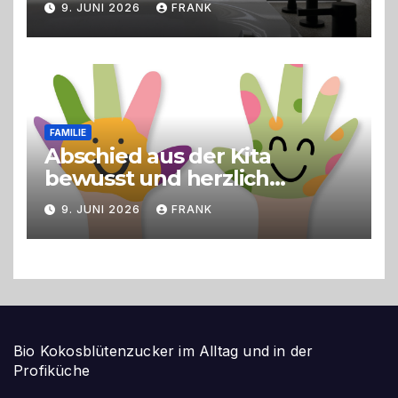
9. JUNI 2026
FRANK
FAMILIE
Abschied aus der Kita
bewusst und herzlich
gestalten
9. JUNI 2026
FRANK
Bio Kokosblütenzucker im Alltag und in der
Profiküche