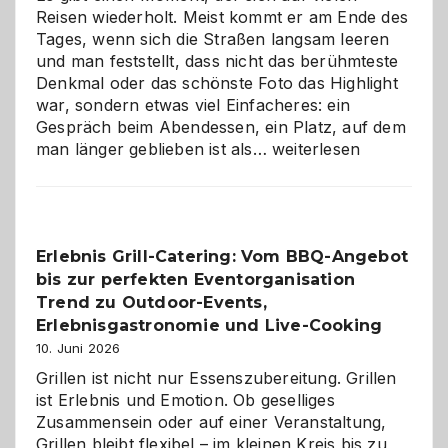
Reisen wiederholt. Meist kommt er am Ende des
Tages, wenn sich die Straßen langsam leeren
und man feststellt, dass nicht das berühmteste
Denkmal oder das schönste Foto das Highlight
war, sondern etwas viel Einfacheres: ein
Gespräch beim Abendessen, ein Platz, auf dem
Als
man länger geblieben ist als…
weiterlesen
Paar
reisen
–
die
Erlebnis Grill-Catering: Vom BBQ-Angebot
Gelegenheit,
bis zur perfekten Eventorganisation
neue
Reiseziele
Trend zu Outdoor-Events,
zu
Erlebnisgastronomie und Live-Cooking
entdecken
10. Juni 2026
Grillen ist nicht nur Essenszubereitung. Grillen
ist Erlebnis und Emotion. Ob geselliges
Zusammensein oder auf einer Veranstaltung,
Grillen bleibt flexibel – im kleinen Kreis bis zu