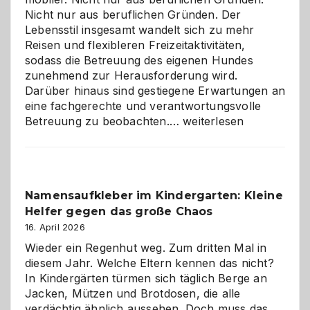
Nicht nur aus beruflichen Gründen. Der
Lebensstil insgesamt wandelt sich zu mehr
Reisen und flexibleren Freizeitaktivitäten,
sodass die Betreuung des eigenen Hundes
zunehmend zur Herausforderung wird.
Darüber hinaus sind gestiegene Erwartungen an
eine fachgerechte und verantwortungsvolle
Betreuung
Betreuung zu beobachten.…
weiterlesen
mit
Verantwortung
–
wann
Namensaufkleber im Kindergarten: Kleine
ist
Helfer gegen das große Chaos
eine
Hundepension
16. April 2026
die
Wieder ein Regenhut weg. Zum dritten Mal in
richtige
diesem Jahr. Welche Eltern kennen das nicht?
Wahl?
In Kindergärten türmen sich täglich Berge an
Jacken, Mützen und Brotdosen, die alle
verdächtig ähnlich aussehen. Doch muss das