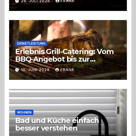
26. JULI 2026
FRANK
DIENSTLEISTUNG
Erlebnis Grill-Catering: Vom
BBQ-Angebot bis zur
perfekten Eventorganisation
10. JUNI 2026
FRANK
Trend zu Outdoor-Events,
Erlebnisgastronomie und
Live-Cooking
WOHNEN
Bad und Küche einfach
besser verstehen