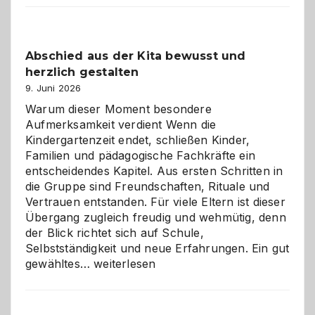
Küche
einfach
besser
Abschied aus der Kita bewusst und
verstehen
herzlich gestalten
9. Juni 2026
Warum dieser Moment besondere
Aufmerksamkeit verdient Wenn die
Kindergartenzeit endet, schließen Kinder,
Familien und pädagogische Fachkräfte ein
entscheidendes Kapitel. Aus ersten Schritten in
die Gruppe sind Freundschaften, Rituale und
Vertrauen entstanden. Für viele Eltern ist dieser
Übergang zugleich freudig und wehmütig, denn
der Blick richtet sich auf Schule,
Selbstständigkeit und neue Erfahrungen. Ein gut
Abschied
gewähltes…
weiterlesen
aus
der
Kita