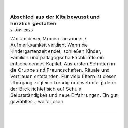
einfach
besser
Abschied aus der Kita bewusst und
verstehen
herzlich gestalten
9. Juni 2026
Warum dieser Moment besondere
Aufmerksamkeit verdient Wenn die
Kindergartenzeit endet, schließen Kinder,
Familien und pädagogische Fachkräfte ein
entscheidendes Kapitel. Aus ersten Schritten in
die Gruppe sind Freundschaften, Rituale und
Vertrauen entstanden. Für viele Eltern ist dieser
Übergang zugleich freudig und wehmütig, denn
der Blick richtet sich auf Schule,
Selbstständigkeit und neue Erfahrungen. Ein gut
Abschied
gewähltes…
weiterlesen
aus
der
Kita
bewusst