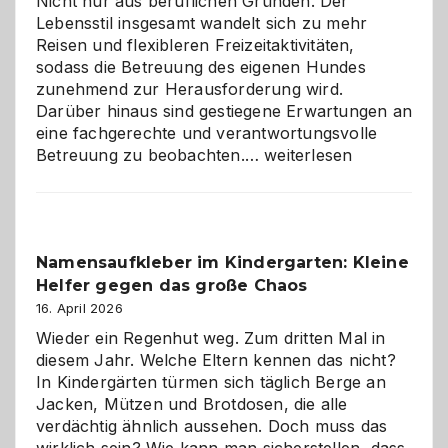
Nicht nur aus beruflichen Gründen. Der
Lebensstil insgesamt wandelt sich zu mehr
Reisen und flexibleren Freizeitaktivitäten,
sodass die Betreuung des eigenen Hundes
zunehmend zur Herausforderung wird.
Darüber hinaus sind gestiegene Erwartungen an
eine fachgerechte und verantwortungsvolle
Betreuung
Betreuung zu beobachten.…
weiterlesen
mit
Verantwortung
–
wann
Namensaufkleber im Kindergarten: Kleine
ist
Helfer gegen das große Chaos
eine
Hundepension
16. April 2026
die
Wieder ein Regenhut weg. Zum dritten Mal in
richtige
diesem Jahr. Welche Eltern kennen das nicht?
Wahl?
In Kindergärten türmen sich täglich Berge an
Jacken, Mützen und Brotdosen, die alle
verdächtig ähnlich aussehen. Doch muss das