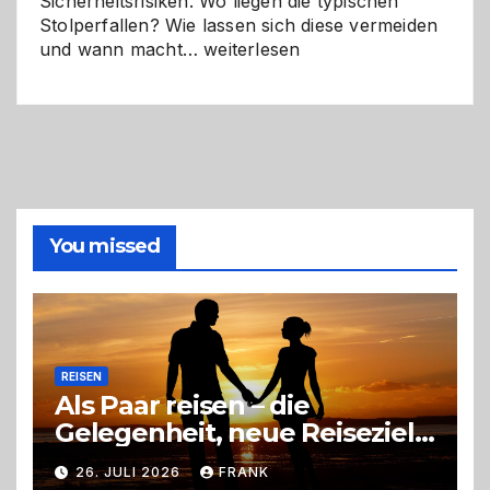
Sicherheitsrisiken. Wo liegen die typischen
Stolperfallen? Wie lassen sich diese vermeiden
Selber
und wann macht…
weiterlesen
machen
oder
Profi
holen?
So
triffst
du
die
You missed
richtige
Entscheidung
REISEN
Als Paar reisen – die
Gelegenheit, neue Reiseziele
zu entdecken
26. JULI 2026
FRANK