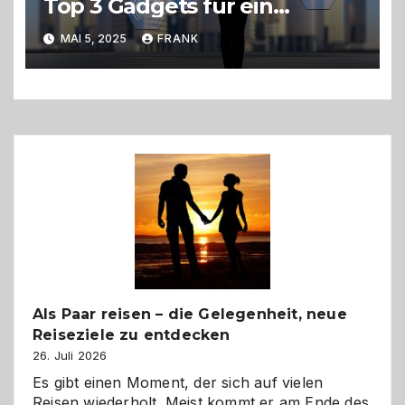
Top 3 Gadgets für ein
einfacheres Leben
MAI 5, 2025
FRANK
Als Paar reisen – die Gelegenheit, neue
Reiseziele zu entdecken
26. Juli 2026
Es gibt einen Moment, der sich auf vielen
Reisen wiederholt. Meist kommt er am Ende des