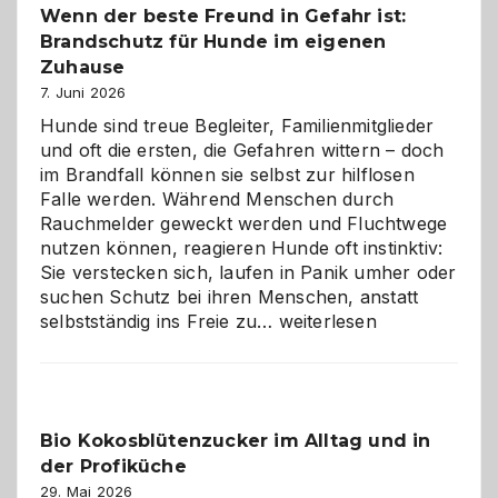
Wenn der beste Freund in Gefahr ist:
und
Brandschutz für Hunde im eigenen
herzlich
gestalten
Zuhause
7. Juni 2026
Hunde sind treue Begleiter, Familienmitglieder
und oft die ersten, die Gefahren wittern – doch
im Brandfall können sie selbst zur hilflosen
Falle werden. Während Menschen durch
Rauchmelder geweckt werden und Fluchtwege
nutzen können, reagieren Hunde oft instinktiv:
Sie verstecken sich, laufen in Panik umher oder
suchen Schutz bei ihren Menschen, anstatt
Wenn
selbstständig ins Freie zu…
weiterlesen
der
beste
Freund
in
Bio Kokosblütenzucker im Alltag und in
Gefahr
der Profiküche
ist:
Brandschutz
29. Mai 2026