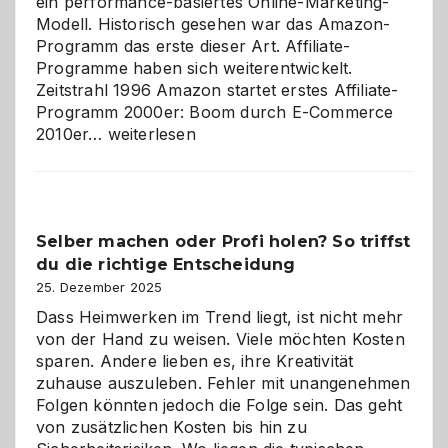
ein performance-basiertes Online-Marketing-
Modell. Historisch gesehen war das Amazon-
Programm das erste dieser Art. Affiliate-
Programme haben sich weiterentwickelt.
Zeitstrahl 1996 Amazon startet erstes Affiliate-
Programm 2000er: Boom durch E-Commerce
Affiliate-
2010er…
weiterlesen
Programm
im
Überblick:
Chancen,
Selber machen oder Profi holen? So triffst
Herausforderungen
du die richtige Entscheidung
und
Zukunft
25. Dezember 2025
Dass Heimwerken im Trend liegt, ist nicht mehr
von der Hand zu weisen. Viele möchten Kosten
sparen. Andere lieben es, ihre Kreativität
zuhause auszuleben. Fehler mit unangenehmen
Folgen könnten jedoch die Folge sein. Das geht
von zusätzlichen Kosten bis hin zu