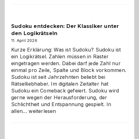
Sudoku entdecken: Der Klassiker unter
den Logikrätseln
11. April 2026
Kurze Erklärung: Was ist Sudoku? Sudoku ist
ein Logikrätsel. Zahlen müssen in Raster
eingetragen werden. Dabei darf jede Zahl nur
einmal pro Zeile, Spalte und Block vorkommen.
Sudoku ist seit Jahrzehnten beliebt bei
Rätselliebhaber. Im digitalen Zeitalter hat
Sudoku ein Comeback gefeiert. Sudoku wird
gerne wegen der Herausforderung, der
Schlichtheit und Entspannung gespielt. In
Sudoku
allen…
weiterlesen
entdecken:
Der
Klassiker
unter