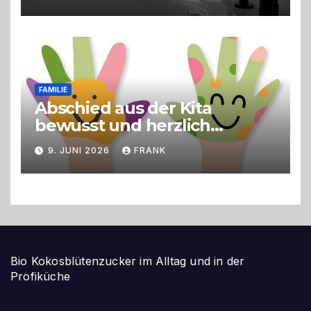
FAMILIE
Abschied aus der Kita
bewusst und herzlich
gestalten
9. JUNI 2026
FRANK
Bio Kokosblütenzucker im Alltag und in der
Profiküche