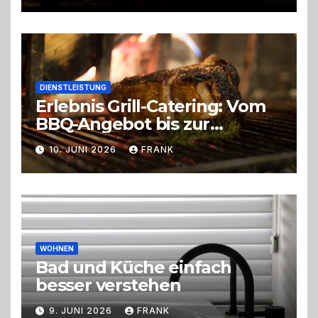
DIENSTLEISTUNG
Erlebnis Grill-Catering: Vom
BBQ-Angebot bis zur
perfekten Eventorganisation
10. JUNI 2026
FRANK
Trend zu Outdoor-Events,
Erlebnisgastronomie und
Live-Cooking
WOHNEN
Bad und Küche einfach
besser verstehen
9. JUNI 2026
FRANK