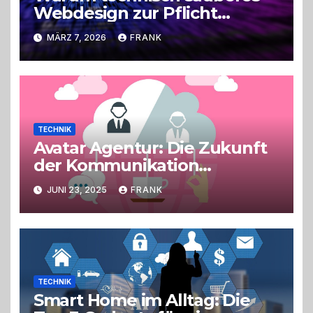
Webdesign zur Pflicht
geworden ist
MÄRZ 7, 2026
FRANK
TECHNIK
Avatar Agentur: Die Zukunft
der Kommunikation
gestalten
JUNI 23, 2025
FRANK
TECHNIK
Smart Home im Alltag: Die