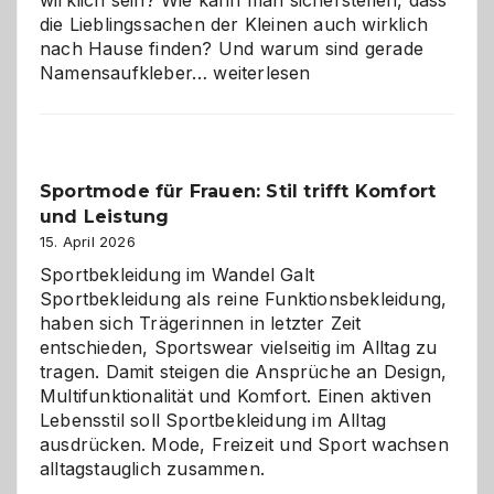
wirklich sein? Wie kann man sicherstellen, dass
die Lieblingssachen der Kleinen auch wirklich
nach Hause finden? Und warum sind gerade
Namensaufkleber
Namensaufkleber…
weiterlesen
im
Kindergarten:
Kleine
Helfer
Sportmode für Frauen: Stil trifft Komfort
gegen
und Leistung
das
große
15. April 2026
Chaos
Sportbekleidung im Wandel Galt
Sportbekleidung als reine Funktionsbekleidung,
haben sich Trägerinnen in letzter Zeit
entschieden, Sportswear vielseitig im Alltag zu
tragen. Damit steigen die Ansprüche an Design,
Multifunktionalität und Komfort. Einen aktiven
Lebensstil soll Sportbekleidung im Alltag
ausdrücken. Mode, Freizeit und Sport wachsen
alltagstauglich zusammen.