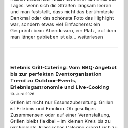
Tages, wenn sich die Straßen langsam leeren
und man feststellt, dass nicht das berühmteste
Denkmal oder das schönste Foto das Highlight
war, sondern etwas viel Einfacheres: ein
Gespräch beim Abendessen, ein Platz, auf dem
Als
man länger geblieben ist als…
weiterlesen
Paar
reisen
–
die
Erlebnis Grill-Catering: Vom BBQ-Angebot
Gelegenheit,
bis zur perfekten Eventorganisation
neue
Reiseziele
Trend zu Outdoor-Events,
zu
Erlebnisgastronomie und Live-Cooking
entdecken
10. Juni 2026
Grillen ist nicht nur Essenszubereitung. Grillen
ist Erlebnis und Emotion. Ob geselliges
Zusammensein oder auf einer Veranstaltung,
Grillen bleibt flexibel – im kleinen Kreis bis zu
Großevents. Klassisches Catering grenzt sich zu