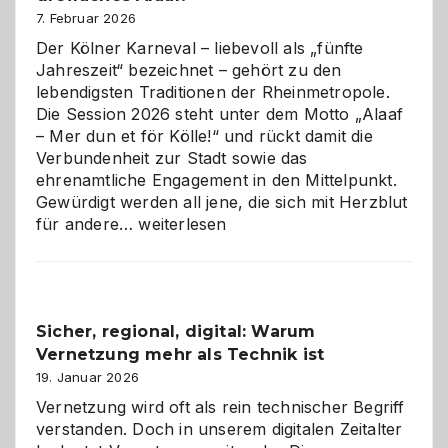
7. Februar 2026
Der Kölner Karneval – liebevoll als „fünfte
Jahreszeit“ bezeichnet – gehört zu den
lebendigsten Traditionen der Rheinmetropole.
Die Session 2026 steht unter dem Motto „Alaaf
– Mer dun et för Kölle!“ und rückt damit die
Verbundenheit zur Stadt sowie das
ehrenamtliche Engagement in den Mittelpunkt.
Gewürdigt werden all jene, die sich mit Herzblut
Kölner
für andere…
weiterlesen
Karneval
2026:
Feierlaune
und
Sicher, regional, digital: Warum
ein
Vernetzung mehr als Technik ist
dreifaches
Alaaf!
19. Januar 2026
Vernetzung wird oft als rein technischer Begriff
verstanden. Doch in unserem digitalen Zeitalter