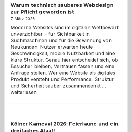
Warum technisch sauberes Webdesign
den
zur Pflicht geworden ist
Logikrätseln
7. März 2026
Moderne Websites sind im digitalen Wettbewerb
unverzichtbar – für Sichtbarkeit in
Suchmaschinen und für die Gewinnung von
Neukunden. Nutzer erwarten heute
Geschwindigkeit, mobile Nutzbarkeit und eine
klare Struktur. Genau hier entscheidet sich, ob
Besucher bleiben, Vertrauen fassen und eine
Anfrage stellen. Wer eine Website als digitales
Produkt versteht und Performance, Struktur
Warum
und Sicherheit sauber zusammendenkt,…
technisch
weiterlesen
sauberes
Webdesig
zur
Pflicht
Kölner Karneval 2026: Feierlaune und ein
geworden
dreifaches Alaaf!
ist