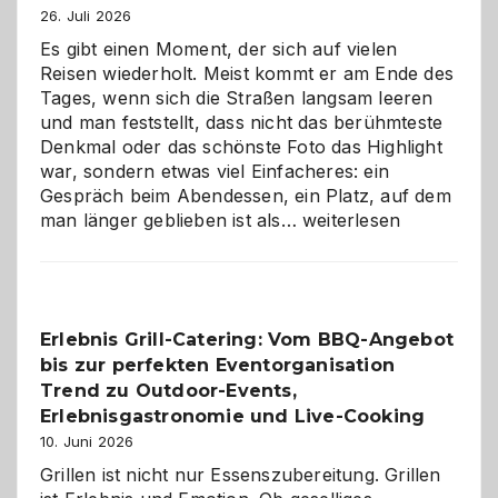
26. Juli 2026
Es gibt einen Moment, der sich auf vielen
Reisen wiederholt. Meist kommt er am Ende des
Tages, wenn sich die Straßen langsam leeren
und man feststellt, dass nicht das berühmteste
Denkmal oder das schönste Foto das Highlight
war, sondern etwas viel Einfacheres: ein
Gespräch beim Abendessen, ein Platz, auf dem
Als
man länger geblieben ist als…
weiterlesen
Paar
reisen
–
die
Erlebnis Grill-Catering: Vom BBQ-Angebot
Gelegenheit,
bis zur perfekten Eventorganisation
neue
Reiseziele
Trend zu Outdoor-Events,
zu
Erlebnisgastronomie und Live-Cooking
entdecken
10. Juni 2026
Grillen ist nicht nur Essenszubereitung. Grillen