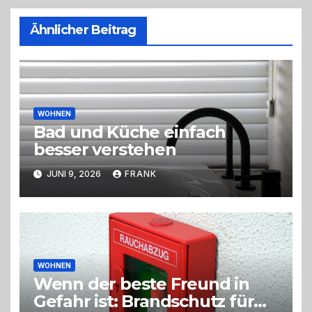
Ähnlicher Beitrag
WOHNEN
Bad und Küche einfach
besser verstehen
JUNI 9, 2026
FRANK
WOHNEN
Wenn der beste Freund in
Gefahr ist: Brandschutz für