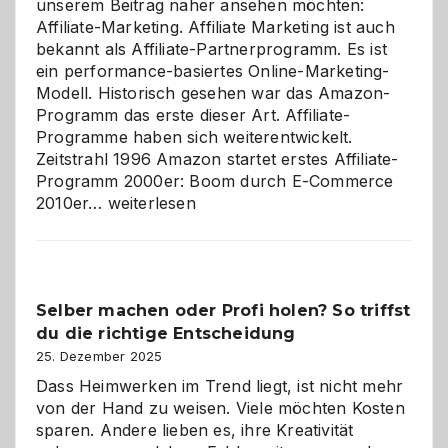
unserem Beitrag näher ansehen möchten:
Affiliate-Marketing. Affiliate Marketing ist auch
bekannt als Affiliate-Partnerprogramm. Es ist
ein performance-basiertes Online-Marketing-
Modell. Historisch gesehen war das Amazon-
Programm das erste dieser Art. Affiliate-
Programme haben sich weiterentwickelt.
Zeitstrahl 1996 Amazon startet erstes Affiliate-
Programm 2000er: Boom durch E-Commerce
Affiliate-
2010er…
weiterlesen
Programm
im
Überblick:
Chancen,
Selber machen oder Profi holen? So triffst
Herausforderungen
du die richtige Entscheidung
und
Zukunft
25. Dezember 2025
Dass Heimwerken im Trend liegt, ist nicht mehr
von der Hand zu weisen. Viele möchten Kosten
sparen. Andere lieben es, ihre Kreativität