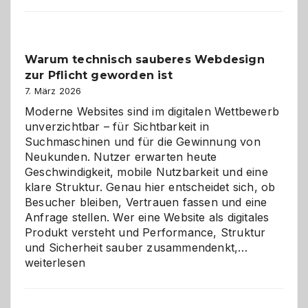
Der
Klassiker
unter
Warum technisch sauberes Webdesign
den
zur Pflicht geworden ist
Logikrätseln
7. März 2026
Moderne Websites sind im digitalen Wettbewerb
unverzichtbar – für Sichtbarkeit in
Suchmaschinen und für die Gewinnung von
Neukunden. Nutzer erwarten heute
Geschwindigkeit, mobile Nutzbarkeit und eine
klare Struktur. Genau hier entscheidet sich, ob
Besucher bleiben, Vertrauen fassen und eine
Anfrage stellen. Wer eine Website als digitales
Produkt versteht und Performance, Struktur
Warum
und Sicherheit sauber zusammendenkt,…
technisch
weiterlesen
sauberes
Webdesig
zur