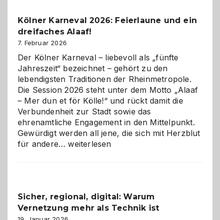
Pflicht
Kölner Karneval 2026: Feierlaune und ein
geworden
dreifaches Alaaf!
ist
7. Februar 2026
Der Kölner Karneval – liebevoll als „fünfte
Jahreszeit“ bezeichnet – gehört zu den
lebendigsten Traditionen der Rheinmetropole.
Die Session 2026 steht unter dem Motto „Alaaf
– Mer dun et för Kölle!“ und rückt damit die
Verbundenheit zur Stadt sowie das
ehrenamtliche Engagement in den Mittelpunkt.
Gewürdigt werden all jene, die sich mit Herzblut
Kölner
für andere…
weiterlesen
Karneval
2026:
Feierlaune
und
Sicher, regional, digital: Warum
ein
Vernetzung mehr als Technik ist
dreifaches
Alaaf!
19. Januar 2026