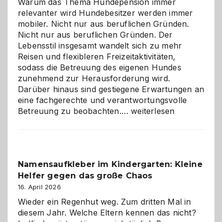
Warum das Thema Hundepension immer
relevanter wird Hundebesitzer werden immer
mobiler. Nicht nur aus beruflichen Gründen.
Nicht nur aus beruflichen Gründen. Der
Lebensstil insgesamt wandelt sich zu mehr
Reisen und flexibleren Freizeitaktivitäten,
sodass die Betreuung des eigenen Hundes
zunehmend zur Herausforderung wird.
Darüber hinaus sind gestiegene Erwartungen an
eine fachgerechte und verantwortungsvolle
Betreuung
Betreuung zu beobachten.…
weiterlesen
mit
Verantwortung
–
wann
Namensaufkleber im Kindergarten: Kleine
ist
Helfer gegen das große Chaos
eine
Hundepension
16. April 2026
die
Wieder ein Regenhut weg. Zum dritten Mal in
richtige
diesem Jahr. Welche Eltern kennen das nicht?
Wahl?