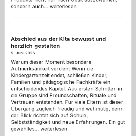
Bad
sondern auch…
weiterlesen
und
Küche
einfach
besser
Abschied aus der Kita bewusst und
verstehen
herzlich gestalten
9. Juni 2026
Warum dieser Moment besondere
Aufmerksamkeit verdient Wenn die
Kindergartenzeit endet, schließen Kinder,
Familien und pädagogische Fachkräfte ein
entscheidendes Kapitel. Aus ersten Schritten in
die Gruppe sind Freundschaften, Rituale und
Vertrauen entstanden. Für viele Eltern ist dieser
Übergang zugleich freudig und wehmütig, denn
der Blick richtet sich auf Schule,
Selbstständigkeit und neue Erfahrungen. Ein gut
Abschied
gewähltes…
weiterlesen
aus