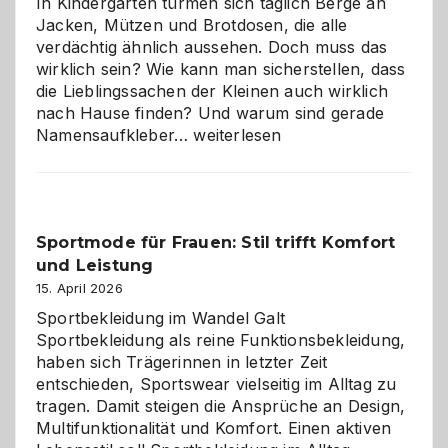
In Kindergärten türmen sich täglich Berge an
Jacken, Mützen und Brotdosen, die alle
verdächtig ähnlich aussehen. Doch muss das
wirklich sein? Wie kann man sicherstellen, dass
die Lieblingssachen der Kleinen auch wirklich
nach Hause finden? Und warum sind gerade
Namensaufkleber
Namensaufkleber…
weiterlesen
im
Kindergarten:
Kleine
Helfer
Sportmode für Frauen: Stil trifft Komfort
gegen
und Leistung
das
große
15. April 2026
Chaos
Sportbekleidung im Wandel Galt
Sportbekleidung als reine Funktionsbekleidung,
haben sich Trägerinnen in letzter Zeit
entschieden, Sportswear vielseitig im Alltag zu
tragen. Damit steigen die Ansprüche an Design,
Multifunktionalität und Komfort. Einen aktiven