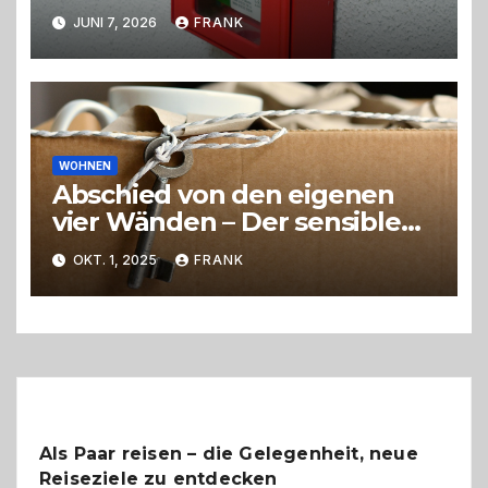
Hunde im eigenen Zuhause
JUNI 7, 2026
FRANK
WOHNEN
Abschied von den eigenen
vier Wänden – Der sensible
Weg beim Umzug ins
OKT. 1, 2025
FRANK
Pflegeheim
Als Paar reisen – die Gelegenheit, neue
Reiseziele zu entdecken