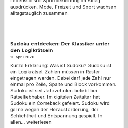
Lebensstil soll Sportbekleidung im Alltag
ausdrücken. Mode, Freizeit und Sport wachsen
alltagstauglich zusammen.
Sudoku entdecken: Der Klassiker unter
den Logikrätseln
11. April 2026
Kurze Erklärung: Was ist Sudoku? Sudoku ist
ein Logikrätsel. Zahlen müssen in Raster
eingetragen werden. Dabei darf jede Zahl nur
einmal pro Zeile, Spalte und Block vorkommen.
Sudoku ist seit Jahrzehnten beliebt bei
Rätselliebhaber. Im digitalen Zeitalter hat
Sudoku ein Comeback gefeiert. Sudoku wird
gerne wegen der Herausforderung, der
Schlichtheit und Entspannung gespielt. In
Sudoku
allen…
weiterlesen
entdecken: