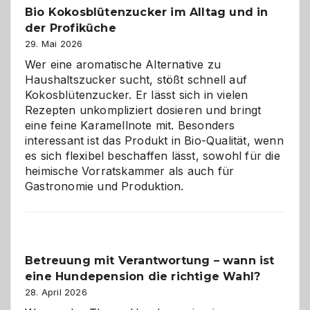
Bio Kokosblütenzucker im Alltag und in
Gefahr
der Profiküche
ist:
Brandschutz
29. Mai 2026
für
Wer eine aromatische Alternative zu
Hunde
Haushaltszucker sucht, stößt schnell auf
im
Kokosblütenzucker. Er lässt sich in vielen
eigenen
Rezepten unkompliziert dosieren und bringt
Zuhause
eine feine Karamellnote mit. Besonders
interessant ist das Produkt in Bio-Qualität, wenn
es sich flexibel beschaffen lässt, sowohl für die
heimische Vorratskammer als auch für
Gastronomie und Produktion.
Betreuung mit Verantwortung – wann ist
eine Hundepension die richtige Wahl?
28. April 2026