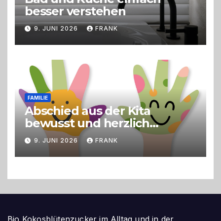
besser verstehen
9. JUNI 2026
FRANK
FAMILIE
Abschied aus der Kita
bewusst und herzlich
gestalten
9. JUNI 2026
FRANK
Bio Kokosblütenzucker im Alltag und in der