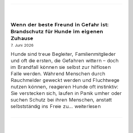
der
Kita
bewusst
Wenn der beste Freund in Gefahr ist:
und
Brandschutz für Hunde im eigenen
herzlich
gestalten
Zuhause
7. Juni 2026
Hunde sind treue Begleiter, Familienmitglieder
und oft die ersten, die Gefahren wittern – doch
im Brandfall können sie selbst zur hilflosen
Falle werden. Während Menschen durch
Rauchmelder geweckt werden und Fluchtwege
nutzen können, reagieren Hunde oft instinktiv:
Sie verstecken sich, laufen in Panik umher oder
suchen Schutz bei ihren Menschen, anstatt
Wenn
selbstständig ins Freie zu…
weiterlesen
der
beste
Freund
in