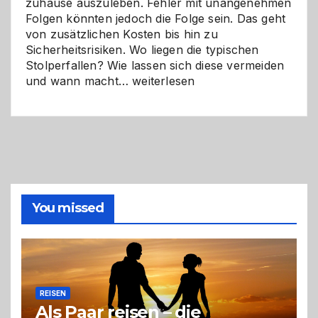
zuhause auszuleben. Fehler mit unangenehmen
Folgen könnten jedoch die Folge sein. Das geht
von zusätzlichen Kosten bis hin zu
Sicherheitsrisiken. Wo liegen die typischen
Stolperfallen? Wie lassen sich diese vermeiden
Selber
und wann macht…
weiterlesen
machen
oder
Profi
holen?
So
triffst
du
die
You missed
richtige
Entscheidung
REISEN
Als Paar reisen – die