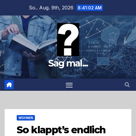
Zum
So.. Aug. 9th, 2026
8:41:03 AM
Inhalt
springen
Sag mal...
WOHNEN
So klappt’s endlich