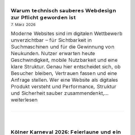
unter
Warum technisch sauberes Webdesign
den
zur Pflicht geworden ist
Logikrätseln
7. März 2026
Moderne Websites sind im digitalen Wettbewerb
unverzichtbar – für Sichtbarkeit in
Suchmaschinen und für die Gewinnung von
Neukunden. Nutzer erwarten heute
Geschwindigkeit, mobile Nutzbarkeit und eine
klare Struktur. Genau hier entscheidet sich, ob
Besucher bleiben, Vertrauen fassen und eine
Anfrage stellen. Wer eine Website als digitales
Produkt versteht und Performance, Struktur
Warum
und Sicherheit sauber zusammendenkt,…
technisch
weiterlesen
sauberes
Webdesig
zur
Pflicht
Kölner Karneval 2026: Feierlaune und ein
geworden