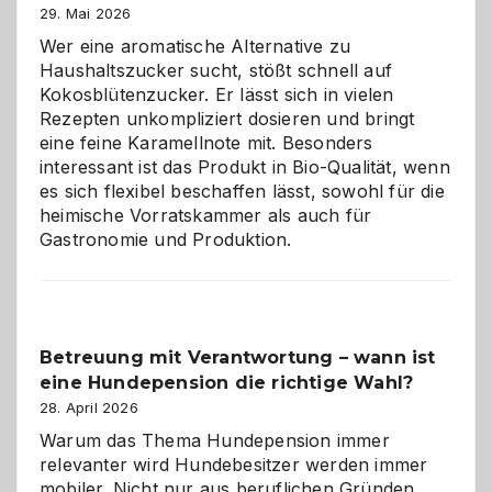
Brandschutz
29. Mai 2026
für
Wer eine aromatische Alternative zu
Hunde
Haushaltszucker sucht, stößt schnell auf
im
Kokosblütenzucker. Er lässt sich in vielen
eigenen
Rezepten unkompliziert dosieren und bringt
Zuhause
eine feine Karamellnote mit. Besonders
interessant ist das Produkt in Bio-Qualität, wenn
es sich flexibel beschaffen lässt, sowohl für die
heimische Vorratskammer als auch für
Gastronomie und Produktion.
Betreuung mit Verantwortung – wann ist
eine Hundepension die richtige Wahl?
28. April 2026
Warum das Thema Hundepension immer
relevanter wird Hundebesitzer werden immer
mobiler. Nicht nur aus beruflichen Gründen.