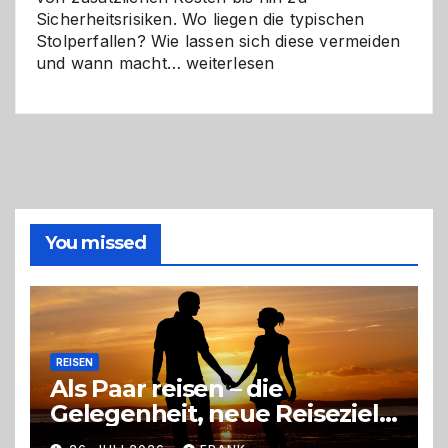
Sicherheitsrisiken. Wo liegen die typischen
Stolperfallen? Wie lassen sich diese vermeiden
Selber
und wann macht…
weiterlesen
machen
oder
Profi
holen?
So
triffst
du
die
You missed
richtige
Entscheidung
REISEN
Als Paar reisen – die
Gelegenheit, neue Reiseziele
zu entdecken