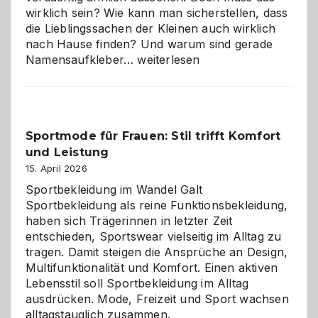
wirklich sein? Wie kann man sicherstellen, dass
die Lieblingssachen der Kleinen auch wirklich
nach Hause finden? Und warum sind gerade
Namensaufkleber
Namensaufkleber…
weiterlesen
im
Kindergarten:
Kleine
Helfer
Sportmode für Frauen: Stil trifft Komfort
gegen
und Leistung
das
große
15. April 2026
Chaos
Sportbekleidung im Wandel Galt
Sportbekleidung als reine Funktionsbekleidung,
haben sich Trägerinnen in letzter Zeit
entschieden, Sportswear vielseitig im Alltag zu
tragen. Damit steigen die Ansprüche an Design,
Multifunktionalität und Komfort. Einen aktiven
Lebensstil soll Sportbekleidung im Alltag
ausdrücken. Mode, Freizeit und Sport wachsen
alltagstauglich zusammen.