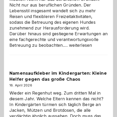
Nicht nur aus beruflichen Gründen. Der
Lebensstil insgesamt wandelt sich zu mehr
Reisen und flexibleren Freizeitaktivitäten,
sodass die Betreuung des eigenen Hundes
zunehmend zur Herausforderung wird.
Darüber hinaus sind gestiegene Erwartungen an
eine fachgerechte und verantwortungsvolle
Betreuung
Betreuung zu beobachten.…
weiterlesen
mit
Verantwortung
–
wann
Namensaufkleber im Kindergarten: Kleine
ist
Helfer gegen das große Chaos
eine
Hundepension
16. April 2026
die
Wieder ein Regenhut weg. Zum dritten Mal in
richtige
diesem Jahr. Welche Eltern kennen das nicht?
Wahl?
In Kindergärten türmen sich täglich Berge an
Jacken, Mützen und Brotdosen, die alle
verdächtig ähnlich aussehen. Doch muss das