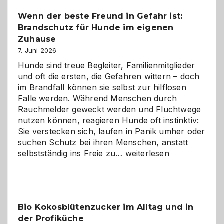
bewusst
Wenn der beste Freund in Gefahr ist:
und
Brandschutz für Hunde im eigenen
herzlich
gestalten
Zuhause
7. Juni 2026
Hunde sind treue Begleiter, Familienmitglieder
und oft die ersten, die Gefahren wittern – doch
im Brandfall können sie selbst zur hilflosen
Falle werden. Während Menschen durch
Rauchmelder geweckt werden und Fluchtwege
nutzen können, reagieren Hunde oft instinktiv:
Sie verstecken sich, laufen in Panik umher oder
suchen Schutz bei ihren Menschen, anstatt
Wenn
selbstständig ins Freie zu…
weiterlesen
der
beste
Freund
in
Bio Kokosblütenzucker im Alltag und in
Gefahr
der Profiküche
ist: