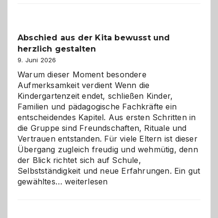
Küche
einfach
besser
Abschied aus der Kita bewusst und
verstehen
herzlich gestalten
9. Juni 2026
Warum dieser Moment besondere
Aufmerksamkeit verdient Wenn die
Kindergartenzeit endet, schließen Kinder,
Familien und pädagogische Fachkräfte ein
entscheidendes Kapitel. Aus ersten Schritten in
die Gruppe sind Freundschaften, Rituale und
Vertrauen entstanden. Für viele Eltern ist dieser
Übergang zugleich freudig und wehmütig, denn
der Blick richtet sich auf Schule,
Selbstständigkeit und neue Erfahrungen. Ein gut
Abschied
gewähltes…
weiterlesen
aus
der
Kita