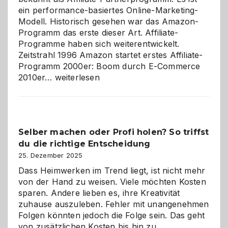
ein performance-basiertes Online-Marketing-
Modell. Historisch gesehen war das Amazon-
Programm das erste dieser Art. Affiliate-
Programme haben sich weiterentwickelt.
Zeitstrahl 1996 Amazon startet erstes Affiliate-
Programm 2000er: Boom durch E-Commerce
Affiliate-
2010er…
weiterlesen
Programm
im
Überblick:
Chancen,
Selber machen oder Profi holen? So triffst
Herausforderungen
du die richtige Entscheidung
und
Zukunft
25. Dezember 2025
Dass Heimwerken im Trend liegt, ist nicht mehr
von der Hand zu weisen. Viele möchten Kosten
sparen. Andere lieben es, ihre Kreativität
zuhause auszuleben. Fehler mit unangenehmen
Folgen könnten jedoch die Folge sein. Das geht
von zusätzlichen Kosten bis hin zu