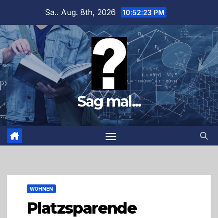
Zum
Sa.. Aug. 8th, 2026
10:52:25 PM
Inhalt
springen
Sag mal...
WOHNEN
Platzsparende