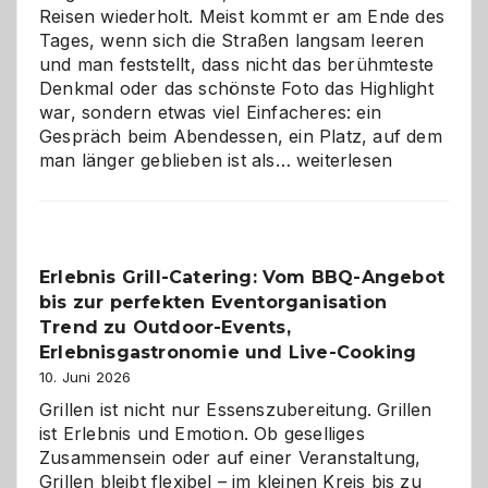
Reisen wiederholt. Meist kommt er am Ende des
Tages, wenn sich die Straßen langsam leeren
und man feststellt, dass nicht das berühmteste
Denkmal oder das schönste Foto das Highlight
war, sondern etwas viel Einfacheres: ein
Gespräch beim Abendessen, ein Platz, auf dem
Als
man länger geblieben ist als…
weiterlesen
Paar
reisen
–
die
Erlebnis Grill-Catering: Vom BBQ-Angebot
Gelegenheit,
bis zur perfekten Eventorganisation
neue
Reiseziele
Trend zu Outdoor-Events,
zu
Erlebnisgastronomie und Live-Cooking
entdecken
10. Juni 2026
Grillen ist nicht nur Essenszubereitung. Grillen
ist Erlebnis und Emotion. Ob geselliges
Zusammensein oder auf einer Veranstaltung,
Grillen bleibt flexibel – im kleinen Kreis bis zu