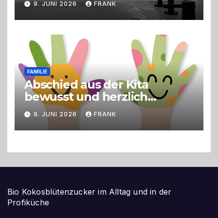
9. JUNI 2026
FRANK
FAMILIE
Abschied aus der Kita
bewusst und herzlich
gestalten
9. JUNI 2026
FRANK
Bio Kokosblütenzucker im Alltag und in der
Profiküche