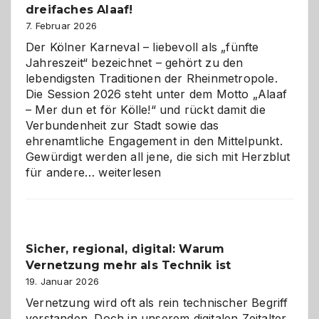
dreifaches Alaaf!
ist
7. Februar 2026
Der Kölner Karneval – liebevoll als „fünfte
Jahreszeit“ bezeichnet – gehört zu den
lebendigsten Traditionen der Rheinmetropole.
Die Session 2026 steht unter dem Motto „Alaaf
– Mer dun et för Kölle!“ und rückt damit die
Verbundenheit zur Stadt sowie das
ehrenamtliche Engagement in den Mittelpunkt.
Gewürdigt werden all jene, die sich mit Herzblut
Kölner
für andere…
weiterlesen
Karneval
2026:
Feierlaune
und
Sicher, regional, digital: Warum
ein
Vernetzung mehr als Technik ist
dreifaches
Alaaf!
19. Januar 2026
Vernetzung wird oft als rein technischer Begriff
verstanden. Doch in unserem digitalen Zeitalter