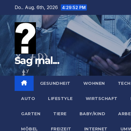
Zum
Do.. Aug. 6th, 2026
4:29:53 PM
Inhalt
springen
Sag mal...
GESUNDHEIT
WOHNEN
TECH
AUTO
LIFESTYLE
WIRTSCHAFT
GARTEN
TIERE
BABY/KIND
ARBE
MÖBEL
FREIZEIT
INTERNET
UMW