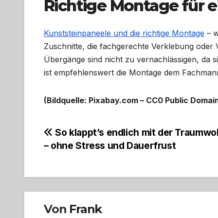
Richtige Montage für e
Kunststeinpaneele und die richtige Montage
– w
Zuschnitte, die fachgerechte Verklebung ode
Übergänge sind nicht zu vernachlässigen, da 
ist empfehlenswert die Montage dem Fachmann
(Bildquelle: Pixabay.com – CC0 Public Domai
Beitragsnavigation
So klappt’s endlich mit der Traumw
– ohne Stress und Dauerfrust
Von
Frank