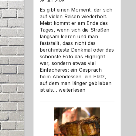
26. Juli 2026
Es gibt einen Moment, der sich
auf vielen Reisen wiederholt.
Meist kommt er am Ende des
Tages, wenn sich die Straßen
langsam leeren und man
feststellt, dass nicht das
berühmteste Denkmal oder das
schönste Foto das Highlight
war, sondern etwas viel
Einfacheres: ein Gespräch
beim Abendessen, ein Platz,
auf dem man länger geblieben
Als
ist als…
weiterlesen
Paar
reisen
–
die
Gelegenheit,
neue