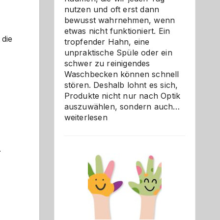
nutzen und oft erst dann
bewusst wahrnehmen, wenn
etwas nicht funktioniert. Ein
 die
tropfender Hahn, eine
unpraktische Spüle oder ein
schwer zu reinigendes
Waschbecken können schnell
stören. Deshalb lohnt es sich,
Produkte nicht nur nach Optik
Bad
auszuwählen, sondern auch…
und
weiterlesen
Küche
einfach
.
besser
verstehe