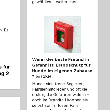
Abschied
gewähltes…
weiterlesen
aus
der
Kita
bewusst
und
n. Es
herzlich
gestalten
Wenn der beste Freund in
Gefahr ist: Brandschutz für
s für
Hunde im eigenen Zuhause
ung
7. Juni 2026
Hunde sind treue Begleiter,
Familienmitglieder und oft die
ersten, die Gefahren wittern –
doch im Brandfall können sie
selbst zur hilflosen Falle