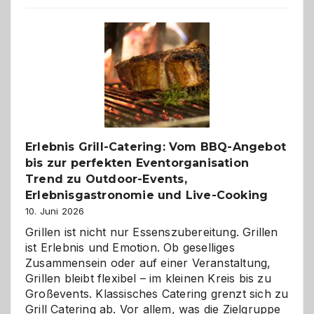
reisen
–
die
Gelegenheit,
neue
Reiseziele
zu
entdecken
Erlebnis Grill-Catering: Vom BBQ-Angebot
bis zur perfekten Eventorganisation
Trend zu Outdoor-Events,
Erlebnisgastronomie und Live-Cooking
10. Juni 2026
Grillen ist nicht nur Essenszubereitung. Grillen
ist Erlebnis und Emotion. Ob geselliges
Zusammensein oder auf einer Veranstaltung,
Grillen bleibt flexibel – im kleinen Kreis bis zu
Großevents. Klassisches Catering grenzt sich zu
Grill Catering ab. Vor allem, was die Zielgruppe