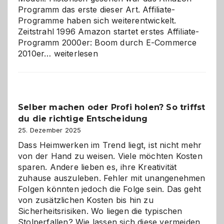
Programm das erste dieser Art. Affiliate-
Programme haben sich weiterentwickelt.
Zeitstrahl 1996 Amazon startet erstes Affiliate-
Programm 2000er: Boom durch E-Commerce
Affiliate-
2010er…
weiterlesen
Programm
im
Überblick:
Chancen,
Selber machen oder Profi holen? So triffst
Herausforderungen
du die richtige Entscheidung
und
Zukunft
25. Dezember 2025
Dass Heimwerken im Trend liegt, ist nicht mehr
von der Hand zu weisen. Viele möchten Kosten
sparen. Andere lieben es, ihre Kreativität
zuhause auszuleben. Fehler mit unangenehmen
Folgen könnten jedoch die Folge sein. Das geht
von zusätzlichen Kosten bis hin zu
Sicherheitsrisiken. Wo liegen die typischen
Stolperfallen? Wie lassen sich diese vermeiden