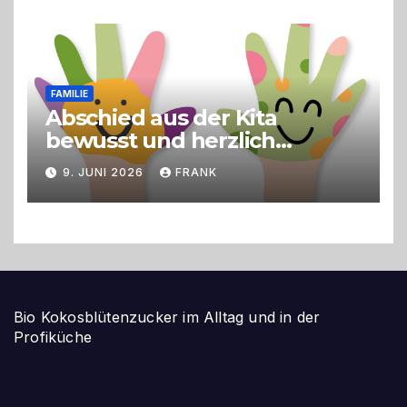
FAMILIE
Abschied aus der Kita
bewusst und herzlich
gestalten
9. JUNI 2026
FRANK
Bio Kokosblütenzucker im Alltag und in der
Profiküche