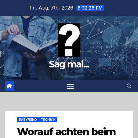
Zum
Fr.. Aug. 7th, 2026
6:32:29 PM
Inhalt
springen
Sag mal...
BABY/KIND
TECHNIK
Worauf achten beim