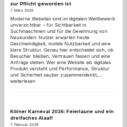
zur Pflicht geworden ist
Logikrätseln
7. März 2026
Moderne Websites sind im digitalen Wettbewerb
unverzichtbar – für Sichtbarkeit in
Suchmaschinen und für die Gewinnung von
Neukunden. Nutzer erwarten heute
Geschwindigkeit, mobile Nutzbarkeit und eine
klare Struktur. Genau hier entscheidet sich, ob
Besucher bleiben, Vertrauen fassen und eine
Anfrage stellen. Wer eine Website als digitales
Produkt versteht und Performance, Struktur
Warum
und Sicherheit sauber zusammendenkt,…
technisch
weiterlesen
sauberes
Webdesig
zur
Pflicht
Kölner Karneval 2026: Feierlaune und ein
geworden
dreifaches Alaaf!
ist
7. Februar 2026