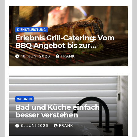
DIENSTLEISTUNG
Erlebnis Grill-Catering: Vom
BBQ-Angebot bis zur
perfekten Eventorganisation
10. JUNI 2026
FRANK
Trend zu Outdoor-Events,
Erlebnisgastronomie und
Live-Cooking
WOHNEN
Bad und Küche einfach
besser verstehen
9. JUNI 2026
FRANK