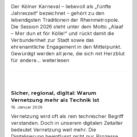
Der Kölner Karneval – liebevoll als „fünfte
Jahreszeit“ bezeichnet – gehört zu den
lebendigsten Traditionen der Rheinmetropole.
Die Session 2026 steht unter dem Motto „Alaaf
– Mer dun et för Kölle!“ und rückt damit die
Verbundenheit zur Stadt sowie das
ehrenamtliche Engagement in den Mittelpunkt.
Gewürdigt werden all jene, die sich mit Herzblut
Kölner
für andere…
weiterlesen
Karneval
2026:
Feierlaune
und
Sicher, regional, digital: Warum
ein
Vernetzung mehr als Technik ist
dreifaches
Alaaf!
19. Januar 2026
Vernetzung wird oft als rein technischer Begriff
verstanden. Doch in unserem digitalen Zeitalter
bedeutet Vernetzung weit mehr. Die
Digitalisierung beeinflusst nicht nur Prozesse,