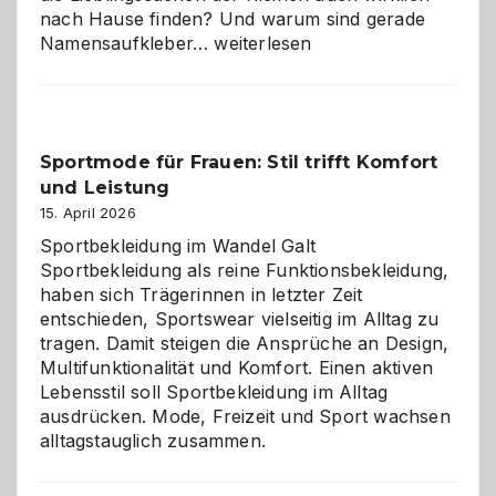
nach Hause finden? Und warum sind gerade
Namensaufkleber
Namensaufkleber…
weiterlesen
im
Kindergarten:
Kleine
Helfer
Sportmode für Frauen: Stil trifft Komfort
gegen
und Leistung
das
große
15. April 2026
Chaos
Sportbekleidung im Wandel Galt
Sportbekleidung als reine Funktionsbekleidung,
haben sich Trägerinnen in letzter Zeit
entschieden, Sportswear vielseitig im Alltag zu
tragen. Damit steigen die Ansprüche an Design,
Multifunktionalität und Komfort. Einen aktiven
Lebensstil soll Sportbekleidung im Alltag
ausdrücken. Mode, Freizeit und Sport wachsen
alltagstauglich zusammen.