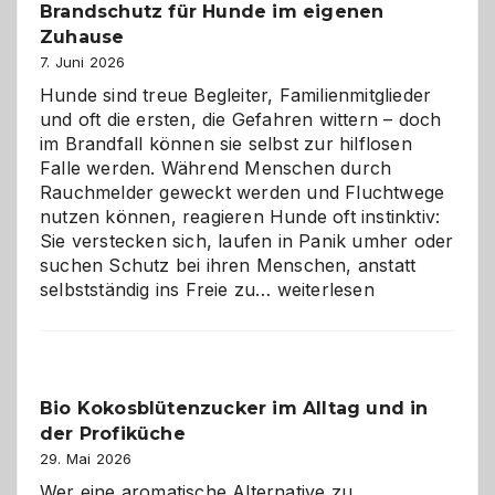
Brandschutz für Hunde im eigenen
herzlich
gestalten
Zuhause
7. Juni 2026
Hunde sind treue Begleiter, Familienmitglieder
und oft die ersten, die Gefahren wittern – doch
im Brandfall können sie selbst zur hilflosen
Falle werden. Während Menschen durch
Rauchmelder geweckt werden und Fluchtwege
nutzen können, reagieren Hunde oft instinktiv:
Sie verstecken sich, laufen in Panik umher oder
suchen Schutz bei ihren Menschen, anstatt
Wenn
selbstständig ins Freie zu…
weiterlesen
der
beste
Freund
in
Bio Kokosblütenzucker im Alltag und in
Gefahr
der Profiküche
ist:
Brandschutz
29. Mai 2026
für
Wer eine aromatische Alternative zu