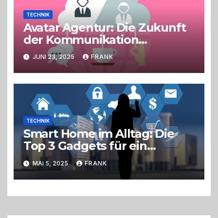
TECHNIK
Avatar Agentur: Die Zukunft
der Kommunikation
gestalten
JUNI 23, 2025
FRANK
TECHNIK
Smart Home im Alltag: Die
Top 3 Gadgets für ein
einfacheres Leben
MAI 5, 2025
FRANK