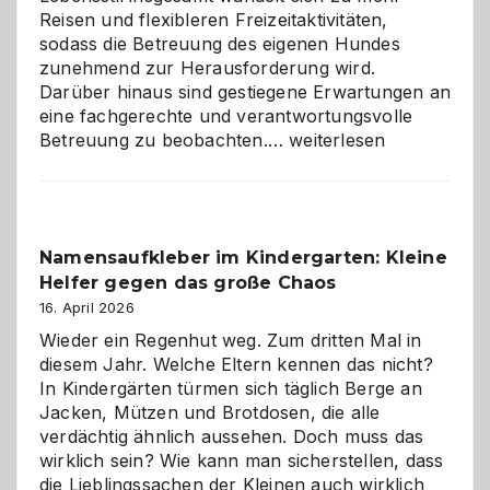
Reisen und flexibleren Freizeitaktivitäten,
sodass die Betreuung des eigenen Hundes
zunehmend zur Herausforderung wird.
Darüber hinaus sind gestiegene Erwartungen an
eine fachgerechte und verantwortungsvolle
Betreuung
Betreuung zu beobachten.…
weiterlesen
mit
Verantwortung
–
wann
Namensaufkleber im Kindergarten: Kleine
ist
Helfer gegen das große Chaos
eine
Hundepension
16. April 2026
die
Wieder ein Regenhut weg. Zum dritten Mal in
richtige
diesem Jahr. Welche Eltern kennen das nicht?
Wahl?
In Kindergärten türmen sich täglich Berge an
Jacken, Mützen und Brotdosen, die alle
verdächtig ähnlich aussehen. Doch muss das
wirklich sein? Wie kann man sicherstellen, dass
die Lieblingssachen der Kleinen auch wirklich