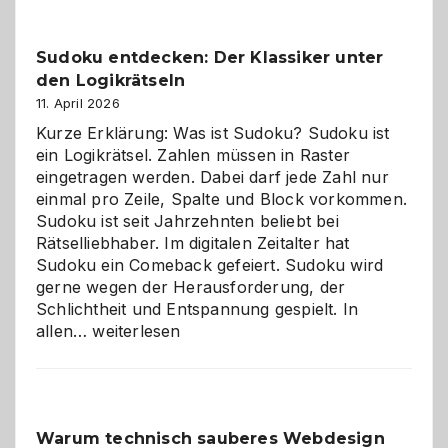
Sudoku entdecken: Der Klassiker unter
den Logikrätseln
11. April 2026
Kurze Erklärung: Was ist Sudoku? Sudoku ist
ein Logikrätsel. Zahlen müssen in Raster
eingetragen werden. Dabei darf jede Zahl nur
einmal pro Zeile, Spalte und Block vorkommen.
Sudoku ist seit Jahrzehnten beliebt bei
Rätselliebhaber. Im digitalen Zeitalter hat
Sudoku ein Comeback gefeiert. Sudoku wird
gerne wegen der Herausforderung, der
Schlichtheit und Entspannung gespielt. In
Sudoku
allen…
weiterlesen
entdecken:
Der
Klassiker
unter
Warum technisch sauberes Webdesign
den