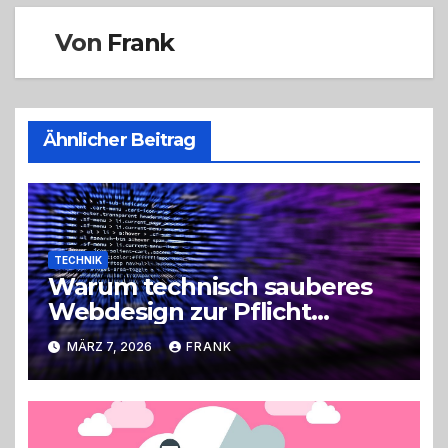
Von
Frank
Ähnlicher Beitrag
TECHNIK
Warum technisch sauberes
Webdesign zur Pflicht
geworden ist
MÄRZ 7, 2026
FRANK