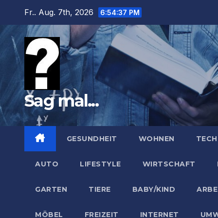
Zum
Fr.. Aug. 7th, 2026
6:54:39 PM
Inhalt
springen
Sag mal...
GESUNDHEIT
WOHNEN
TECH
AUTO
LIFESTYLE
WIRTSCHAFT
GARTEN
TIERE
BABY/KIND
ARBE
MÖBEL
FREIZEIT
INTERNET
UMW