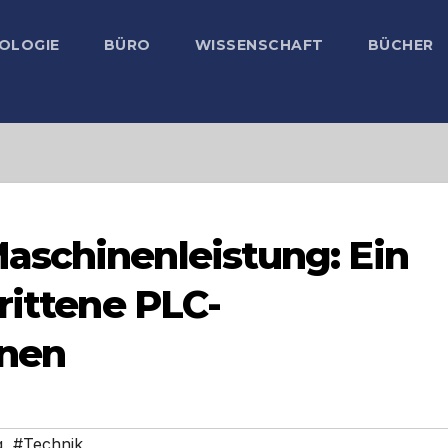
OLOGIE
BÜRO
WISSENSCHAFT
BÜCHER
aschinenleistung: Ein
rittene PLC-
onen
g
,
#Technik