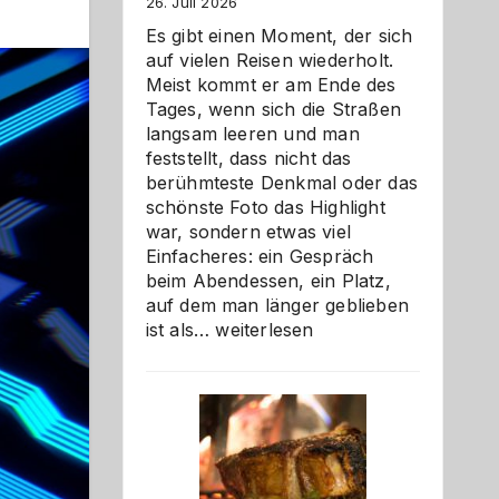
26. Juli 2026
Es gibt einen Moment, der sich
auf vielen Reisen wiederholt.
Meist kommt er am Ende des
Tages, wenn sich die Straßen
langsam leeren und man
feststellt, dass nicht das
berühmteste Denkmal oder das
schönste Foto das Highlight
war, sondern etwas viel
Einfacheres: ein Gespräch
beim Abendessen, ein Platz,
auf dem man länger geblieben
Als
ist als…
weiterlesen
Paar
reisen
–
die
Gelegenheit,
neue