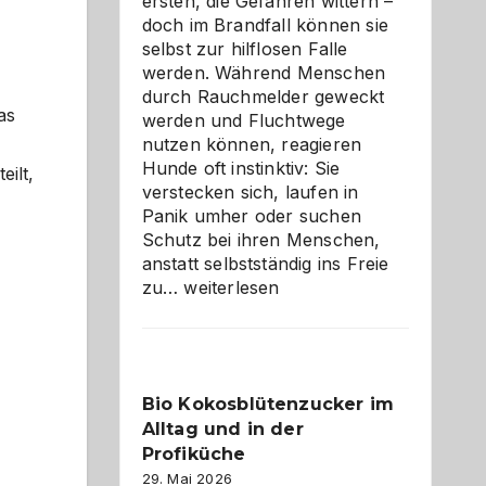
ersten, die Gefahren wittern –
doch im Brandfall können sie
selbst zur hilflosen Falle
werden. Während Menschen
durch Rauchmelder geweckt
as
werden und Fluchtwege
nutzen können, reagieren
Hunde oft instinktiv: Sie
ilt,
verstecken sich, laufen in
Panik umher oder suchen
Schutz bei ihren Menschen,
anstatt selbstständig ins Freie
Wenn
zu…
weiterlesen
der
beste
Freund
in
Bio Kokosblütenzucker im
Gefahr
Alltag und in der
ist:
Brandschutz
Profiküche
für
29. Mai 2026