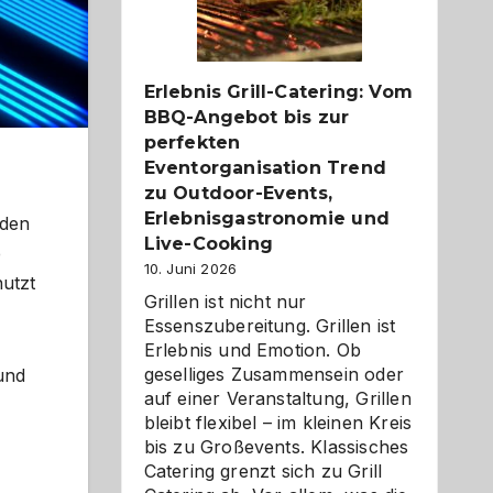
Reiseziele
zu
entdecken
Erlebnis Grill-Catering: Vom
BBQ-Angebot bis zur
perfekten
Eventorganisation Trend
zu Outdoor-Events,
Erlebnisgastronomie und
 den
Live-Cooking
e
10. Juni 2026
nutzt
Grillen ist nicht nur
Essenszubereitung. Grillen ist
Erlebnis und Emotion. Ob
geselliges Zusammensein oder
und
auf einer Veranstaltung, Grillen
bleibt flexibel – im kleinen Kreis
bis zu Großevents. Klassisches
Catering grenzt sich zu Grill