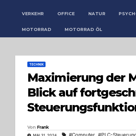
VERKEHR
OFFICE
NATUR
PSYCH
MOTORRAD
MOTORRAD ÖL
TECHNIK
Maximierung der M
Blick auf fortgesch
Steuerungsfunkti
Von
Frank
#Computer
,
#PLC-Steuerun
MAI 31, 2024