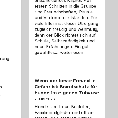
entscheidendes Kapitel. Aus
ersten Schritten in die Gruppe
sind Freundschaften, Rituale
und Vertrauen entstanden. Für
viele Eltern ist dieser Übergang
zugleich freudig und wehmütig,
denn der Blick richtet sich auf
Schule, Selbstständigkeit und
neue Erfahrungen. Ein gut
Abschied
gewähltes…
weiterlesen
aus
erung
der
Kita
bewusst
.
Wenn der beste Freund in
und
Gefahr ist: Brandschutz für
herzlich
n
gestalten
Hunde im eigenen Zuhause
t
7. Juni 2026
Hunde sind treue Begleiter,
Familienmitglieder und oft die