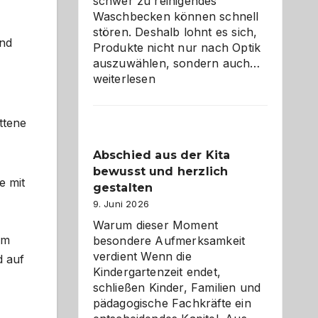
schwer zu reinigendes
Waschbecken können schnell
stören. Deshalb lohnt es sich,
und
Produkte nicht nur nach Optik
Bad
auszuwählen, sondern auch…
und
weiterlesen
Küche
einfach
ttene
besser
verstehe
Abschied aus der Kita
bewusst und herzlich
e mit
gestalten
9. Juni 2026
Warum dieser Moment
um
besondere Aufmerksamkeit
verdient Wenn die
d auf
Kindergartenzeit endet,
schließen Kinder, Familien und
pädagogische Fachkräfte ein