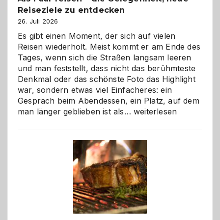
Reiseziele zu entdecken
26. Juli 2026
Es gibt einen Moment, der sich auf vielen
Reisen wiederholt. Meist kommt er am Ende des
Tages, wenn sich die Straßen langsam leeren
und man feststellt, dass nicht das berühmteste
Denkmal oder das schönste Foto das Highlight
war, sondern etwas viel Einfacheres: ein
Gespräch beim Abendessen, ein Platz, auf dem
Als
man länger geblieben ist als…
weiterlesen
Paar
reisen
–
die
Gelegenheit,
neue
Reiseziele
zu
entdecken