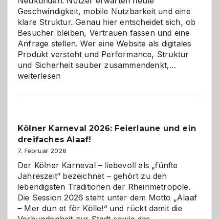
Neukunden. Nutzer erwarten heute
Geschwindigkeit, mobile Nutzbarkeit und eine
klare Struktur. Genau hier entscheidet sich, ob
Besucher bleiben, Vertrauen fassen und eine
Anfrage stellen. Wer eine Website als digitales
Produkt versteht und Performance, Struktur
Warum
und Sicherheit sauber zusammendenkt,…
technisch
weiterlesen
sauberes
Webdesig
zur
Pflicht
Kölner Karneval 2026: Feierlaune und ein
geworden
dreifaches Alaaf!
ist
7. Februar 2026
Der Kölner Karneval – liebevoll als „fünfte
Jahreszeit“ bezeichnet – gehört zu den
lebendigsten Traditionen der Rheinmetropole.
Die Session 2026 steht unter dem Motto „Alaaf
– Mer dun et för Kölle!“ und rückt damit die