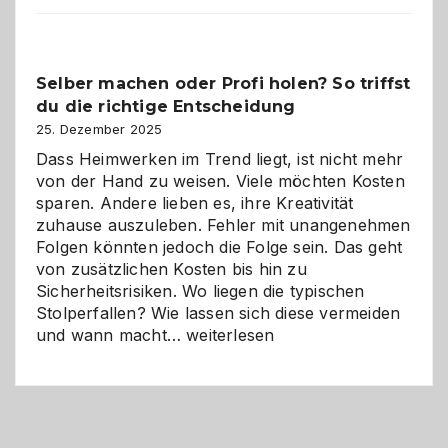
im
Überblick:
Chancen,
Selber machen oder Profi holen? So triffst
Herausforderungen
du die richtige Entscheidung
und
Zukunft
25. Dezember 2025
Dass Heimwerken im Trend liegt, ist nicht mehr
von der Hand zu weisen. Viele möchten Kosten
sparen. Andere lieben es, ihre Kreativität
zuhause auszuleben. Fehler mit unangenehmen
Folgen könnten jedoch die Folge sein. Das geht
von zusätzlichen Kosten bis hin zu
Sicherheitsrisiken. Wo liegen die typischen
Stolperfallen? Wie lassen sich diese vermeiden
Selber
und wann macht…
weiterlesen
machen
oder
Profi
holen?
So