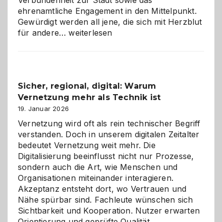
Verbundenheit zur Stadt sowie das
ehrenamtliche Engagement in den Mittelpunkt.
Gewürdigt werden all jene, die sich mit Herzblut
Kölner
für andere…
weiterlesen
Karneval
2026:
Feierlaune
und
Sicher, regional, digital: Warum
ein
Vernetzung mehr als Technik ist
dreifaches
Alaaf!
19. Januar 2026
Vernetzung wird oft als rein technischer Begriff
verstanden. Doch in unserem digitalen Zeitalter
bedeutet Vernetzung weit mehr. Die
Digitalisierung beeinflusst nicht nur Prozesse,
sondern auch die Art, wie Menschen und
Organisationen miteinander interagieren.
Akzeptanz entsteht dort, wo Vertrauen und
Nähe spürbar sind. Fachleute wünschen sich
Sichtbarkeit und Kooperation. Nutzer erwarten
Orientierung und geprüfte Qualität.