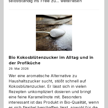
Wenn
selbstständig ins Freie zu…
weiterlesen
der
beste
Freund
in
Gefahr
ist:
Brandschutz
für
Hunde
im
Bio Kokosblütenzucker im Alltag und in
eigenen
der Profiküche
Zuhause
29. Mai 2026
Wer eine aromatische Alternative zu
Haushaltszucker sucht, stößt schnell auf
Kokosblütenzucker. Er lässt sich in vielen
Rezepten unkompliziert dosieren und bringt
eine feine Karamellnote mit. Besonders
interessant ist das Produkt in Bio-Qualität, wenn
es sich flexibel beschaffen lässt, sowohl für die