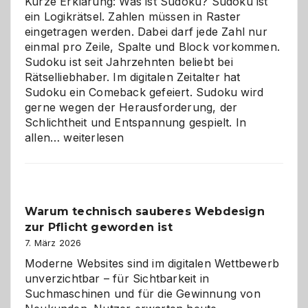
Kurze Erklärung: Was ist Sudoku? Sudoku ist
ein Logikrätsel. Zahlen müssen in Raster
eingetragen werden. Dabei darf jede Zahl nur
einmal pro Zeile, Spalte und Block vorkommen.
Sudoku ist seit Jahrzehnten beliebt bei
Rätselliebhaber. Im digitalen Zeitalter hat
Sudoku ein Comeback gefeiert. Sudoku wird
gerne wegen der Herausforderung, der
Schlichtheit und Entspannung gespielt. In
Sudoku
allen…
weiterlesen
entdecken:
Der
Klassiker
unter
Warum technisch sauberes Webdesign
den
zur Pflicht geworden ist
Logikrätseln
7. März 2026
Moderne Websites sind im digitalen Wettbewerb
unverzichtbar – für Sichtbarkeit in
Suchmaschinen und für die Gewinnung von