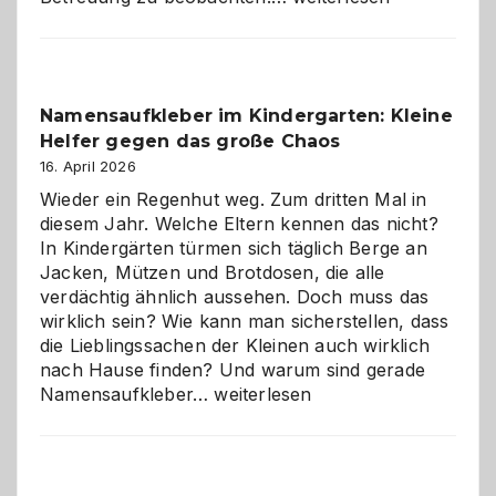
mit
Verantwortung
–
wann
Namensaufkleber im Kindergarten: Kleine
ist
Helfer gegen das große Chaos
eine
Hundepension
16. April 2026
die
Wieder ein Regenhut weg. Zum dritten Mal in
richtige
diesem Jahr. Welche Eltern kennen das nicht?
Wahl?
In Kindergärten türmen sich täglich Berge an
Jacken, Mützen und Brotdosen, die alle
verdächtig ähnlich aussehen. Doch muss das
wirklich sein? Wie kann man sicherstellen, dass
die Lieblingssachen der Kleinen auch wirklich
nach Hause finden? Und warum sind gerade
Namensaufkleber
Namensaufkleber…
weiterlesen
im
Kindergarten:
Kleine
Helfer