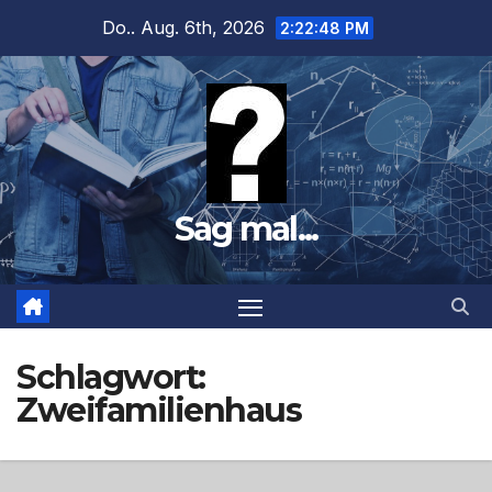
Zum
Do.. Aug. 6th, 2026
2:22:49 PM
Inhalt
springen
Sag mal...
Schlagwort:
Zweifamilienhaus