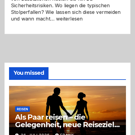
Sicherheitsrisiken. Wo liegen die typischen
Stolperfallen? Wie lassen sich diese vermeiden
Selber
und wann macht…
weiterlesen
machen
oder
Profi
holen?
So
triffst
du
die
You missed
richtige
Entscheidung
REISEN
Als Paar reisen – die
Gelegenheit, neue Reiseziele
zu entdecken