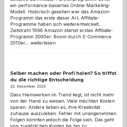
ein performance-basiertes Online-Marketing-
Modell. Historisch gesehen war das Amazon-
Programm das erste dieser Art. Affiliate-
Programme haben sich weiterentwickelt.
Zeitstrahl 1996 Amazon startet erstes Affiliate-
Programm 2000er: Boom durch E-Commerce
Affiliate-
2010er…
weiterlesen
Programm
im
Überblick:
Chancen,
Selber machen oder Profi holen? So triffst
Herausforderungen
du die richtige Entscheidung
und
Zukunft
25. Dezember 2025
Dass Heimwerken im Trend liegt, ist nicht mehr
von der Hand zu weisen. Viele möchten Kosten
sparen. Andere lieben es, ihre Kreativität
zuhause auszuleben. Fehler mit unangenehmen
Folgen könnten jedoch die Folge sein. Das geht
von zusätzlichen Kosten bis hin zu