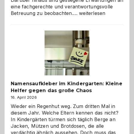
Darüber hinaus sind gestiegene Erwartungen an
eine fachgerechte und verantwortungsvolle
Betreuung
Betreuung zu beobachten.…
weiterlesen
mit
Verantwortung
–
wann
ist
eine
Hundepension
die
richtige
Wahl?
Namensaufkleber im Kindergarten: Kleine
Helfer gegen das große Chaos
16. April 2026
Wieder ein Regenhut weg. Zum dritten Mal in
diesem Jahr. Welche Eltern kennen das nicht?
In Kindergärten türmen sich täglich Berge an
Jacken, Mützen und Brotdosen, die alle
verdächtig ähnlich aussehen. Doch muss das