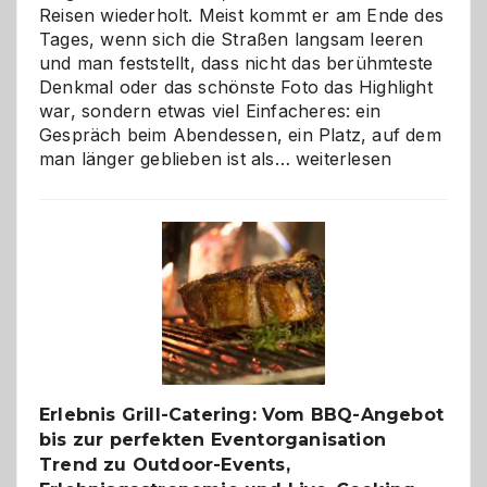
Reisen wiederholt. Meist kommt er am Ende des
Tages, wenn sich die Straßen langsam leeren
und man feststellt, dass nicht das berühmteste
Denkmal oder das schönste Foto das Highlight
war, sondern etwas viel Einfacheres: ein
Gespräch beim Abendessen, ein Platz, auf dem
Als
man länger geblieben ist als…
weiterlesen
Paar
reisen
–
die
Gelegenheit,
neue
Reiseziele
zu
entdecken
Erlebnis Grill-Catering: Vom BBQ-Angebot
bis zur perfekten Eventorganisation
Trend zu Outdoor-Events,