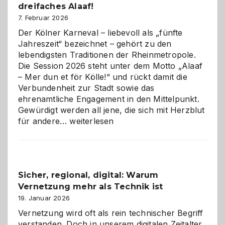
dreifaches Alaaf!
ist
7. Februar 2026
Der Kölner Karneval – liebevoll als „fünfte
Jahreszeit“ bezeichnet – gehört zu den
lebendigsten Traditionen der Rheinmetropole.
Die Session 2026 steht unter dem Motto „Alaaf
– Mer dun et för Kölle!“ und rückt damit die
Verbundenheit zur Stadt sowie das
ehrenamtliche Engagement in den Mittelpunkt.
Gewürdigt werden all jene, die sich mit Herzblut
Kölner
für andere…
weiterlesen
Karneval
2026:
Feierlaune
und
Sicher, regional, digital: Warum
ein
Vernetzung mehr als Technik ist
dreifaches
Alaaf!
19. Januar 2026
Vernetzung wird oft als rein technischer Begriff
verstanden. Doch in unserem digitalen Zeitalter