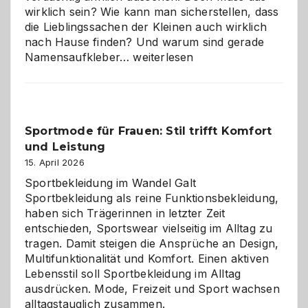
wirklich sein? Wie kann man sicherstellen, dass
die Lieblingssachen der Kleinen auch wirklich
nach Hause finden? Und warum sind gerade
Namensaufkleber
Namensaufkleber…
weiterlesen
im
Kindergarten:
Kleine
Helfer
Sportmode für Frauen: Stil trifft Komfort
gegen
und Leistung
das
große
15. April 2026
Chaos
Sportbekleidung im Wandel Galt
Sportbekleidung als reine Funktionsbekleidung,
haben sich Trägerinnen in letzter Zeit
entschieden, Sportswear vielseitig im Alltag zu
tragen. Damit steigen die Ansprüche an Design,
Multifunktionalität und Komfort. Einen aktiven
Lebensstil soll Sportbekleidung im Alltag
ausdrücken. Mode, Freizeit und Sport wachsen
alltagstauglich zusammen.