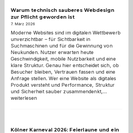
unter
Warum technisch sauberes Webdesign
den
zur Pflicht geworden ist
Logikrätseln
7. März 2026
Moderne Websites sind im digitalen Wettbewerb
unverzichtbar – für Sichtbarkeit in
Suchmaschinen und für die Gewinnung von
Neukunden. Nutzer erwarten heute
Geschwindigkeit, mobile Nutzbarkeit und eine
klare Struktur. Genau hier entscheidet sich, ob
Besucher bleiben, Vertrauen fassen und eine
Anfrage stellen. Wer eine Website als digitales
Produkt versteht und Performance, Struktur
Warum
und Sicherheit sauber zusammendenkt,…
technisch
weiterlesen
sauberes
Webdesig
zur
Pflicht
Kölner Karneval 2026: Feierlaune und ein
geworden