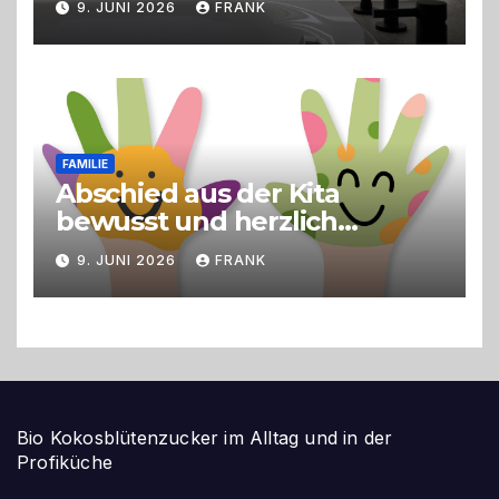
9. JUNI 2026
FRANK
FAMILIE
Abschied aus der Kita
bewusst und herzlich
gestalten
9. JUNI 2026
FRANK
Bio Kokosblütenzucker im Alltag und in der
Profiküche