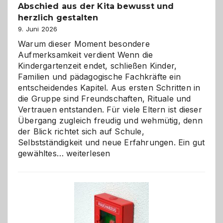
Abschied aus der Kita bewusst und
herzlich gestalten
9. Juni 2026
Warum dieser Moment besondere
Aufmerksamkeit verdient Wenn die
Kindergartenzeit endet, schließen Kinder,
Familien und pädagogische Fachkräfte ein
entscheidendes Kapitel. Aus ersten Schritten in
die Gruppe sind Freundschaften, Rituale und
Vertrauen entstanden. Für viele Eltern ist dieser
Übergang zugleich freudig und wehmütig, denn
der Blick richtet sich auf Schule,
Selbstständigkeit und neue Erfahrungen. Ein gut
Abschied
gewähltes…
weiterlesen
aus
der
Kita
bewusst
und
herzlich