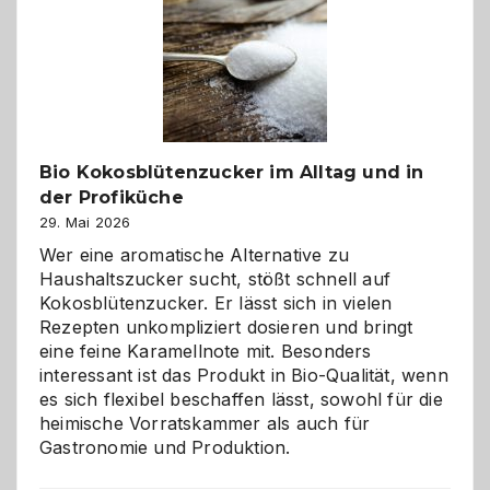
in
Gefahr
ist:
Brandschutz
für
Hunde
im
Bio Kokosblütenzucker im Alltag und in
eigenen
der Profiküche
Zuhause
29. Mai 2026
Wer eine aromatische Alternative zu
Haushaltszucker sucht, stößt schnell auf
Kokosblütenzucker. Er lässt sich in vielen
Rezepten unkompliziert dosieren und bringt
eine feine Karamellnote mit. Besonders
interessant ist das Produkt in Bio-Qualität, wenn
es sich flexibel beschaffen lässt, sowohl für die
heimische Vorratskammer als auch für
Gastronomie und Produktion.