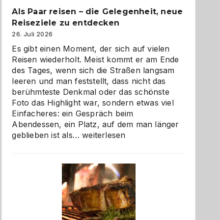
Als Paar reisen – die Gelegenheit, neue
Reiseziele zu entdecken
26. Juli 2026
Es gibt einen Moment, der sich auf vielen
Reisen wiederholt. Meist kommt er am Ende
des Tages, wenn sich die Straßen langsam
leeren und man feststellt, dass nicht das
berühmteste Denkmal oder das schönste
Foto das Highlight war, sondern etwas viel
Einfacheres: ein Gespräch beim
Abendessen, ein Platz, auf dem man länger
Als
geblieben ist als…
weiterlesen
Paar
reisen
–
die
Gelegenheit,
neue
Reiseziele