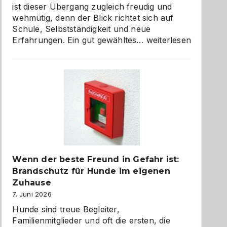
ist dieser Übergang zugleich freudig und
wehmütig, denn der Blick richtet sich auf
Schule, Selbstständigkeit und neue
Abschied
Erfahrungen. Ein gut gewähltes…
weiterlesen
aus
der
Kita
bewusst
und
herzlich
gestalten
Wenn der beste Freund in Gefahr ist:
Brandschutz für Hunde im eigenen
Zuhause
7. Juni 2026
Hunde sind treue Begleiter,
Familienmitglieder und oft die ersten, die