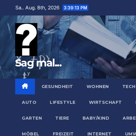
Zum
Sa.. Aug. 8th, 2026
3:39:14 PM
Inhalt
springen
Sag mal...
GESUNDHEIT
WOHNEN
TECH
AUTO
LIFESTYLE
WIRTSCHAFT
GARTEN
TIERE
BABY/KIND
ARBE
MÖBEL
FREIZEIT
INTERNET
UMW