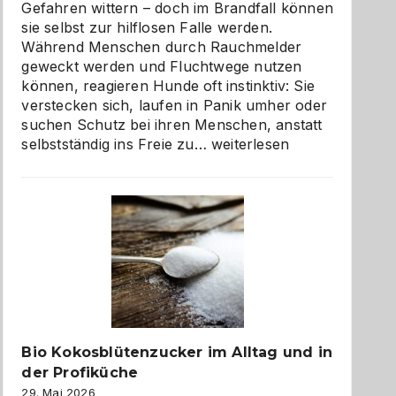
Gefahren wittern – doch im Brandfall können
sie selbst zur hilflosen Falle werden.
Während Menschen durch Rauchmelder
geweckt werden und Fluchtwege nutzen
können, reagieren Hunde oft instinktiv: Sie
verstecken sich, laufen in Panik umher oder
suchen Schutz bei ihren Menschen, anstatt
Wenn
selbstständig ins Freie zu…
weiterlesen
der
beste
Freund
in
Gefahr
ist:
Brandschutz
für
Hunde
im
Bio Kokosblütenzucker im Alltag und in
eigenen
der Profiküche
Zuhause
29. Mai 2026