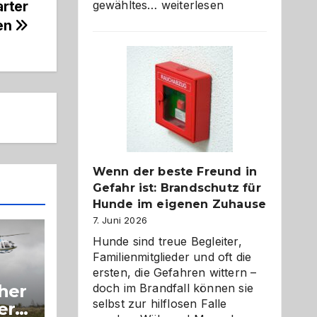
Abschied
gewähltes…
weiterlesen
arter
aus
en
der
Kita
bewusst
und
herzlich
gestalten
Wenn der beste Freund in
Gefahr ist: Brandschutz für
Hunde im eigenen Zuhause
7. Juni 2026
Hunde sind treue Begleiter,
Familienmitglieder und oft die
ersten, die Gefahren wittern –
doch im Brandfall können sie
cher
selbst zur hilflosen Falle
er