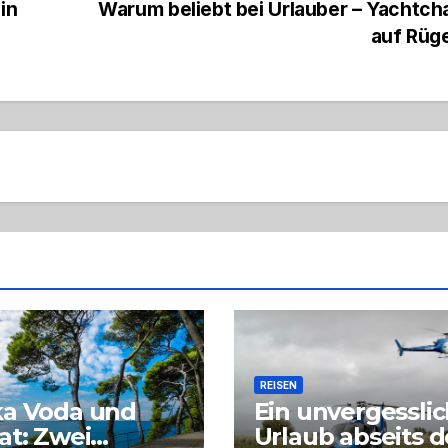
in
Warum beliebt bei Urlauber – Yachtch
auf Rüg
REISEN
ka Voda und
Ein unvergessli
at: Zwei
Urlaub abseits d