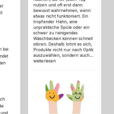
nutzen und oft erst dann
er
bewusst wahrnehmen, wenn
ll
etwas nicht funktioniert. Ein
tropfender Hahn, eine
unpraktische Spüle oder ein
schwer zu reinigendes
Waschbecken können schnell
stören. Deshalb lohnt es sich,
h bei
Produkte nicht nur nach Optik
Bad
auszuwählen, sondern auch…
undet
und
weiterlesen
ten
Küche
einfach
besser
verstehe
ich
ie
 und