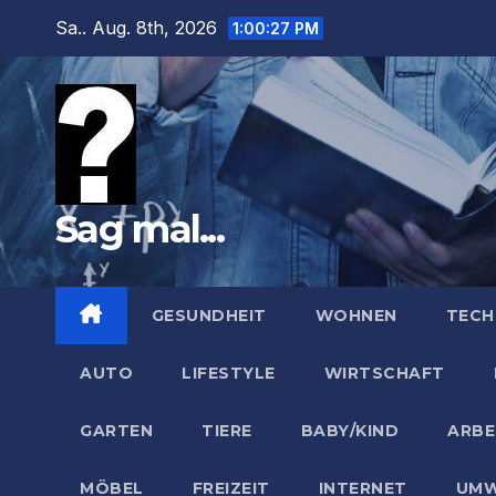
Zum
Sa.. Aug. 8th, 2026
1:00:28 PM
Inhalt
springen
Sag mal...
GESUNDHEIT
WOHNEN
TECH
AUTO
LIFESTYLE
WIRTSCHAFT
GARTEN
TIERE
BABY/KIND
ARBE
MÖBEL
FREIZEIT
INTERNET
UMW