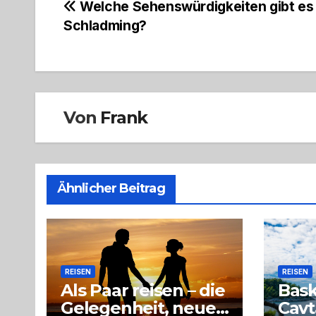
Beitragsnavigation
Welche Sehenswürdigkeiten gibt es 
Schladming?
Von
Frank
Ähnlicher Beitrag
REISEN
REISEN
Als Paar reisen – die
Bas
Gelegenheit, neue
Cavt