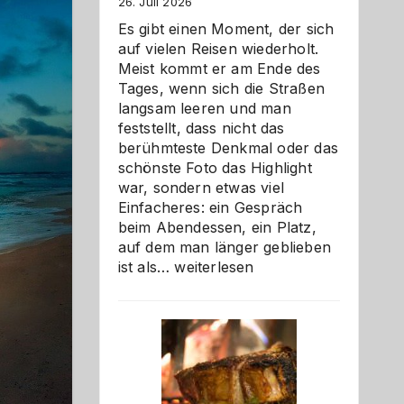
26. Juli 2026
Es gibt einen Moment, der sich
auf vielen Reisen wiederholt.
Meist kommt er am Ende des
Tages, wenn sich die Straßen
langsam leeren und man
feststellt, dass nicht das
berühmteste Denkmal oder das
schönste Foto das Highlight
war, sondern etwas viel
Einfacheres: ein Gespräch
beim Abendessen, ein Platz,
auf dem man länger geblieben
Als
ist als…
weiterlesen
Paar
reisen
–
die
Gelegenheit,
neue