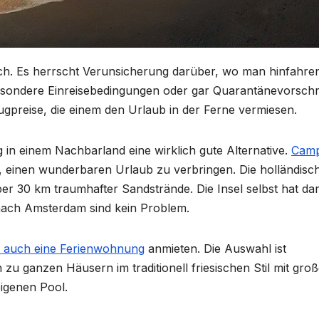
fach. Es herrscht Verunsicherung darüber, wo man hinfahre
esondere Einreisebedingungen oder gar Quarantänevorschri
ugpreise, die einem den Urlaub in der Ferne vermiesen.
 in einem Nachbarland eine wirklich gute Alternative.
Camp
it, einen wunderbaren Urlaub zu verbringen. Die holländisc
über 30 km traumhafter Sandstrände. Die Insel selbst hat da
 nach Amsterdam sind kein Problem.
l auch eine Ferienwohnung
anmieten. Die Auswahl ist
zu ganzen Häusern im traditionell friesischen Stil mit gro
igenen Pool.