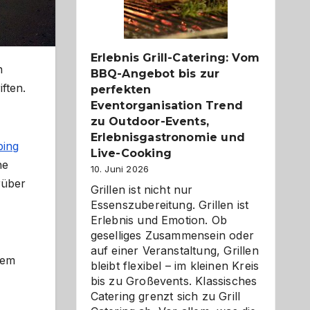
Reiseziele
zu
entdecken
Erlebnis Grill-Catering: Vom
n
BBQ-Angebot bis zur
ften.
perfekten
Eventorganisation Trend
zu Outdoor-Events,
Erlebnisgastronomie und
ing
Live-Cooking
he
10. Juni 2026
rüber
Grillen ist nicht nur
Essenszubereitung. Grillen ist
Erlebnis und Emotion. Ob
geselliges Zusammensein oder
auf einer Veranstaltung, Grillen
ßem
bleibt flexibel – im kleinen Kreis
bis zu Großevents. Klassisches
Catering grenzt sich zu Grill