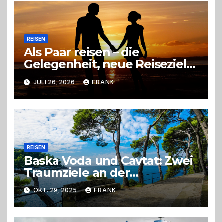
REISEN
Als Paar reisen – die
Gelegenheit, neue Reiseziele
zu entdecken
JULI 26, 2026
FRANK
REISEN
Baska Voda und Cavtat: Zwei
Traumziele an der
kroatischen Adriaküste
OKT. 29, 2025
FRANK