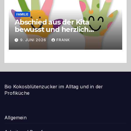
FAMILIE
Abschied aus der Kita
bewusst und herzlich
gestalten
9. JUNI 2026
FRANK
Bio Kokosblütenzucker im Alltag und in der
Profiküche
Allgemein