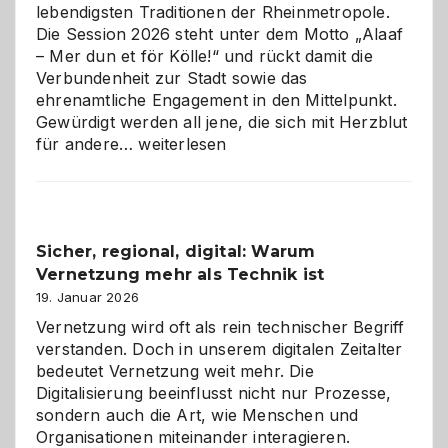
lebendigsten Traditionen der Rheinmetropole.
Die Session 2026 steht unter dem Motto „Alaaf
– Mer dun et för Kölle!“ und rückt damit die
Verbundenheit zur Stadt sowie das
ehrenamtliche Engagement in den Mittelpunkt.
Gewürdigt werden all jene, die sich mit Herzblut
Kölner
für andere…
weiterlesen
Karneval
2026:
Feierlaune
und
Sicher, regional, digital: Warum
ein
Vernetzung mehr als Technik ist
dreifaches
Alaaf!
19. Januar 2026
Vernetzung wird oft als rein technischer Begriff
verstanden. Doch in unserem digitalen Zeitalter
bedeutet Vernetzung weit mehr. Die
Digitalisierung beeinflusst nicht nur Prozesse,
sondern auch die Art, wie Menschen und
Organisationen miteinander interagieren.