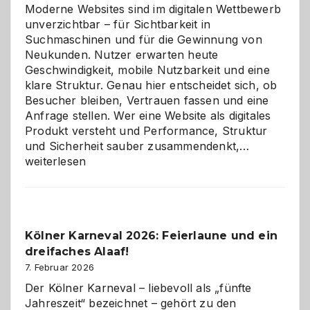
Moderne Websites sind im digitalen Wettbewerb
unverzichtbar – für Sichtbarkeit in
Suchmaschinen und für die Gewinnung von
Neukunden. Nutzer erwarten heute
Geschwindigkeit, mobile Nutzbarkeit und eine
klare Struktur. Genau hier entscheidet sich, ob
Besucher bleiben, Vertrauen fassen und eine
Anfrage stellen. Wer eine Website als digitales
Produkt versteht und Performance, Struktur
Warum
und Sicherheit sauber zusammendenkt,…
technisch
weiterlesen
sauberes
Webdesig
zur
Pflicht
Kölner Karneval 2026: Feierlaune und ein
geworden
dreifaches Alaaf!
ist
7. Februar 2026
Der Kölner Karneval – liebevoll als „fünfte
Jahreszeit“ bezeichnet – gehört zu den