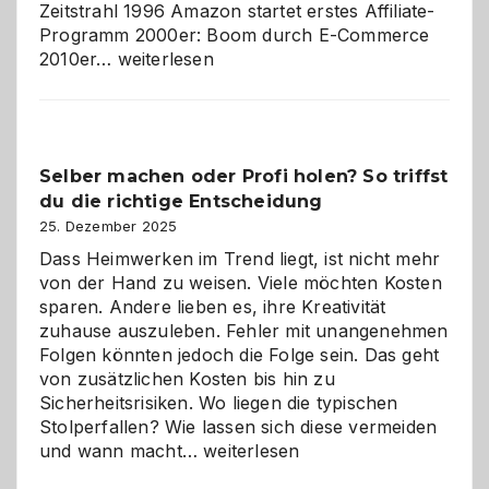
Zeitstrahl 1996 Amazon startet erstes Affiliate-
Programm 2000er: Boom durch E-Commerce
Affiliate-
2010er…
weiterlesen
Programm
im
Überblick:
Chancen,
Selber machen oder Profi holen? So triffst
Herausforderungen
du die richtige Entscheidung
und
Zukunft
25. Dezember 2025
Dass Heimwerken im Trend liegt, ist nicht mehr
von der Hand zu weisen. Viele möchten Kosten
sparen. Andere lieben es, ihre Kreativität
zuhause auszuleben. Fehler mit unangenehmen
Folgen könnten jedoch die Folge sein. Das geht
von zusätzlichen Kosten bis hin zu
Sicherheitsrisiken. Wo liegen die typischen
Stolperfallen? Wie lassen sich diese vermeiden
Selber
und wann macht…
weiterlesen
machen