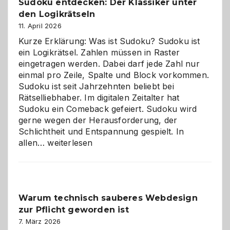
Sudoku entdecken: Der Klassiker unter
den Logikrätseln
11. April 2026
Kurze Erklärung: Was ist Sudoku? Sudoku ist
ein Logikrätsel. Zahlen müssen in Raster
eingetragen werden. Dabei darf jede Zahl nur
einmal pro Zeile, Spalte und Block vorkommen.
Sudoku ist seit Jahrzehnten beliebt bei
Rätselliebhaber. Im digitalen Zeitalter hat
Sudoku ein Comeback gefeiert. Sudoku wird
gerne wegen der Herausforderung, der
Schlichtheit und Entspannung gespielt. In
Sudoku
allen…
weiterlesen
entdecken:
Der
Klassiker
unter
Warum technisch sauberes Webdesign
den
zur Pflicht geworden ist
Logikrätseln
7. März 2026