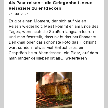
Als Paar reisen – die Gelegenheit, neue
Reiseziele zu entdecken
26. Juli 2026
Es gibt einen Moment, der sich auf vielen
Reisen wiederholt. Meist kommt er am Ende des
Tages, wenn sich die Straßen langsam leeren
und man feststellt, dass nicht das berühmteste
Denkmal oder das schönste Foto das Highlight
war, sondern etwas viel Einfacheres: ein
Gespräch beim Abendessen, ein Platz, auf dem
Als
man länger geblieben ist als…
weiterlesen
Paar
reisen
–
die
Gelegenheit,
neue
Reiseziele
zu
entdecken