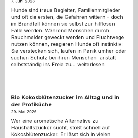
7. Juni 2026
Hunde sind treue Begleiter, Familienmitglieder
und oft die ersten, die Gefahren wittern – doch
im Brandfall können sie selbst zur hilflosen
Falle werden. Während Menschen durch
Rauchmelder geweckt werden und Fluchtwege
nutzen können, reagieren Hunde oft instinktiv:
Sie verstecken sich, laufen in Panik umher oder
suchen Schutz bei ihren Menschen, anstatt
Wenn
selbstständig ins Freie zu…
weiterlesen
der
beste
Freund
in
Bio Kokosblütenzucker im Alltag und in
Gefahr
der Profiküche
ist:
Brandschutz
29. Mai 2026
für
Wer eine aromatische Alternative zu
Hunde
Haushaltszucker sucht, stößt schnell auf
im
Kokosblütenzucker. Er lässt sich in vielen