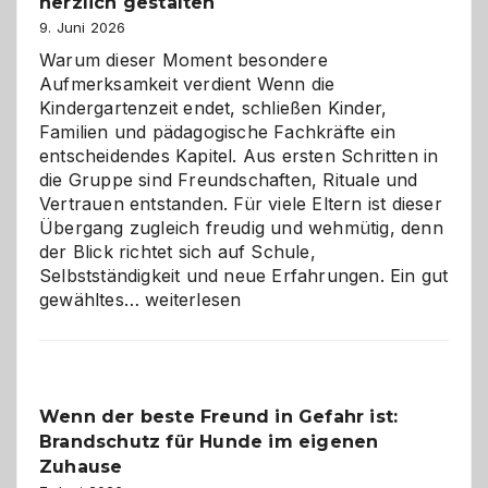
herzlich gestalten
9. Juni 2026
Warum dieser Moment besondere
Aufmerksamkeit verdient Wenn die
Kindergartenzeit endet, schließen Kinder,
Familien und pädagogische Fachkräfte ein
entscheidendes Kapitel. Aus ersten Schritten in
die Gruppe sind Freundschaften, Rituale und
Vertrauen entstanden. Für viele Eltern ist dieser
Übergang zugleich freudig und wehmütig, denn
der Blick richtet sich auf Schule,
Selbstständigkeit und neue Erfahrungen. Ein gut
Abschied
gewähltes…
weiterlesen
aus
der
Kita
bewusst
Wenn der beste Freund in Gefahr ist:
und
Brandschutz für Hunde im eigenen
herzlich
gestalten
Zuhause