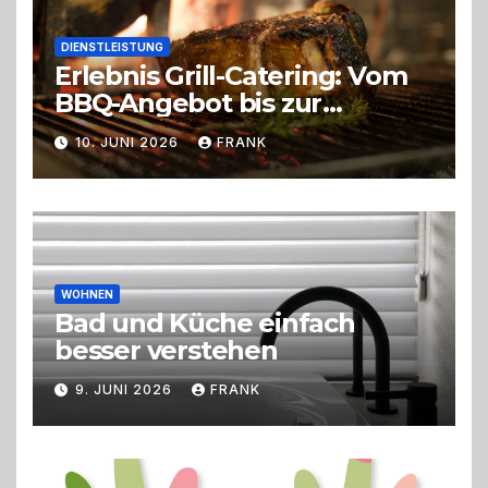
DIENSTLEISTUNG
Erlebnis Grill-Catering: Vom
BBQ-Angebot bis zur
perfekten Eventorganisation
10. JUNI 2026
FRANK
Trend zu Outdoor-Events,
Erlebnisgastronomie und
Live-Cooking
WOHNEN
Bad und Küche einfach
besser verstehen
9. JUNI 2026
FRANK