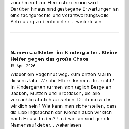
zunehmend zur Herausforderung wird.
Darüber hinaus sind gestiegene Erwartungen an
eine fachgerechte und verantwortungsvolle
Betreuung
Betreuung zu beobachten.…
weiterlesen
mit
Verantwortung
–
wann
Namensaufkleber im Kindergarten: Kleine
ist
Helfer gegen das große Chaos
eine
Hundepension
16. April 2026
die
Wieder ein Regenhut weg. Zum dritten Mal in
richtige
diesem Jahr. Welche Eltern kennen das nicht?
Wahl?
In Kindergärten türmen sich täglich Berge an
Jacken, Mützen und Brotdosen, die alle
verdächtig ähnlich aussehen. Doch muss das
wirklich sein? Wie kann man sicherstellen, dass
die Lieblingssachen der Kleinen auch wirklich
nach Hause finden? Und warum sind gerade
Namensaufkleber
Namensaufkleber…
weiterlesen