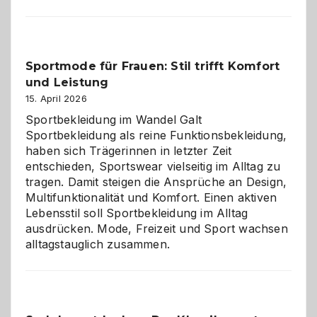
im
Kindergarten:
Kleine
Helfer
Sportmode für Frauen: Stil trifft Komfort
gegen
und Leistung
das
große
15. April 2026
Chaos
Sportbekleidung im Wandel Galt
Sportbekleidung als reine Funktionsbekleidung,
haben sich Trägerinnen in letzter Zeit
entschieden, Sportswear vielseitig im Alltag zu
tragen. Damit steigen die Ansprüche an Design,
Multifunktionalität und Komfort. Einen aktiven
Lebensstil soll Sportbekleidung im Alltag
ausdrücken. Mode, Freizeit und Sport wachsen
alltagstauglich zusammen.