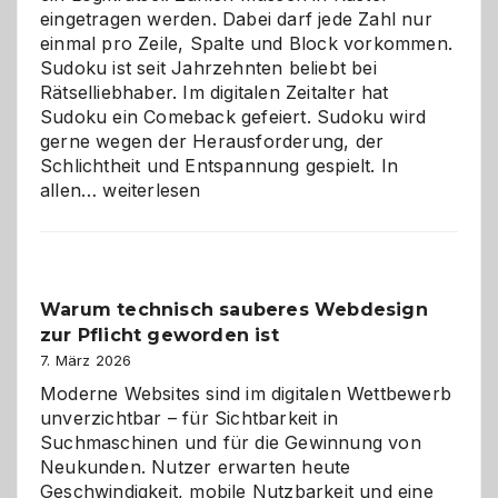
eingetragen werden. Dabei darf jede Zahl nur
einmal pro Zeile, Spalte und Block vorkommen.
Sudoku ist seit Jahrzehnten beliebt bei
Rätselliebhaber. Im digitalen Zeitalter hat
Sudoku ein Comeback gefeiert. Sudoku wird
gerne wegen der Herausforderung, der
Schlichtheit und Entspannung gespielt. In
Sudoku
allen…
weiterlesen
entdecken:
Der
Klassiker
unter
Warum technisch sauberes Webdesign
den
zur Pflicht geworden ist
Logikrätseln
7. März 2026
Moderne Websites sind im digitalen Wettbewerb
unverzichtbar – für Sichtbarkeit in
Suchmaschinen und für die Gewinnung von
Neukunden. Nutzer erwarten heute
Geschwindigkeit, mobile Nutzbarkeit und eine