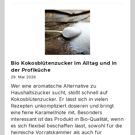
beste
Freund
in
Gefahr
ist:
Brandschutz
für
Hunde
im
Bio Kokosblütenzucker im Alltag und in
eigenen
der Profiküche
Zuhause
29. Mai 2026
Wer eine aromatische Alternative zu
Haushaltszucker sucht, stößt schnell auf
Kokosblütenzucker. Er lässt sich in vielen
Rezepten unkompliziert dosieren und bringt
eine feine Karamellnote mit. Besonders
interessant ist das Produkt in Bio-Qualität, wenn
es sich flexibel beschaffen lässt, sowohl für die
heimische Vorratskammer als auch für