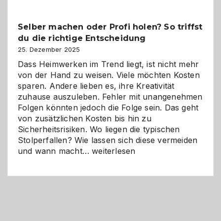
Überblick:
Chancen,
Selber machen oder Profi holen? So triffst
Herausforderungen
du die richtige Entscheidung
und
Zukunft
25. Dezember 2025
Dass Heimwerken im Trend liegt, ist nicht mehr
von der Hand zu weisen. Viele möchten Kosten
sparen. Andere lieben es, ihre Kreativität
zuhause auszuleben. Fehler mit unangenehmen
Folgen könnten jedoch die Folge sein. Das geht
von zusätzlichen Kosten bis hin zu
Sicherheitsrisiken. Wo liegen die typischen
Stolperfallen? Wie lassen sich diese vermeiden
Selber
und wann macht…
weiterlesen
machen
oder
Profi
holen?
So
triffst