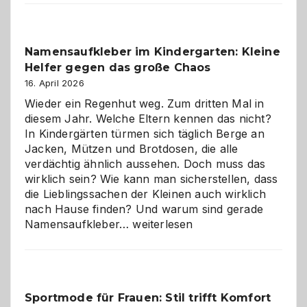
Verantwortung
–
wann
Namensaufkleber im Kindergarten: Kleine
ist
Helfer gegen das große Chaos
eine
Hundepension
16. April 2026
die
Wieder ein Regenhut weg. Zum dritten Mal in
richtige
diesem Jahr. Welche Eltern kennen das nicht?
Wahl?
In Kindergärten türmen sich täglich Berge an
Jacken, Mützen und Brotdosen, die alle
verdächtig ähnlich aussehen. Doch muss das
wirklich sein? Wie kann man sicherstellen, dass
die Lieblingssachen der Kleinen auch wirklich
nach Hause finden? Und warum sind gerade
Namensaufkleber
Namensaufkleber…
weiterlesen
im
Kindergarten:
Kleine
Helfer
Sportmode für Frauen: Stil trifft Komfort
gegen