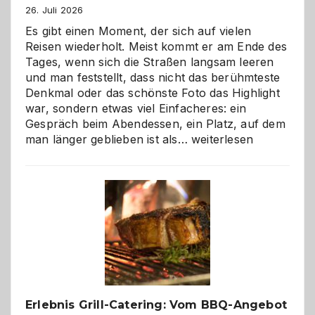
26. Juli 2026
Es gibt einen Moment, der sich auf vielen
Reisen wiederholt. Meist kommt er am Ende des
Tages, wenn sich die Straßen langsam leeren
und man feststellt, dass nicht das berühmteste
Denkmal oder das schönste Foto das Highlight
war, sondern etwas viel Einfacheres: ein
Gespräch beim Abendessen, ein Platz, auf dem
Als
man länger geblieben ist als…
weiterlesen
Paar
reisen
–
die
Gelegenheit,
neue
Reiseziele
zu
entdecken
Erlebnis Grill-Catering: Vom BBQ-Angebot