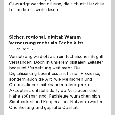
Gewürdigt werden all jene, die sich mit Herzblut
Kölner
für andere…
weiterlesen
Karneval
2026:
Feierlaune
und
Sicher, regional, digital: Warum
ein
Vernetzung mehr als Technik ist
dreifaches
Alaaf!
19. Januar 2026
Vernetzung wird oft als rein technischer Begriff
verstanden. Doch in unserem digitalen Zeitalter
bedeutet Vernetzung weit mehr. Die
Digitalisierung beeinflusst nicht nur Prozesse,
sondern auch die Art, wie Menschen und
Organisationen miteinander interagieren.
Akzeptanz entsteht dort, wo Vertrauen und
Nähe spürbar sind. Fachleute wünschen sich
Sichtbarkeit und Kooperation. Nutzer erwarten
Orientierung und geprüfte Qualität.