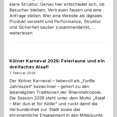
klare Struktur. Genau hier entscheidet sich, ob
Besucher bleiben, Vertrauen fassen und eine
Anfrage stellen. Wer eine Website als digitales
Produkt versteht und Performance, Struktur
Warum
und Sicherheit sauber zusammendenkt,…
technisch
weiterlesen
sauberes
Webdesig
zur
Pflicht
Kölner Karneval 2026: Feierlaune und ein
geworden
dreifaches Alaaf!
ist
7. Februar 2026
Der Kölner Karneval – liebevoll als „fünfte
Jahreszeit“ bezeichnet – gehört zu den
lebendigsten Traditionen der Rheinmetropole.
Die Session 2026 steht unter dem Motto „Alaaf
– Mer dun et för Kölle!“ und rückt damit die
Verbundenheit zur Stadt sowie das
ehrenamtliche Engagement in den Mittelpunkt.