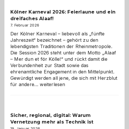
Pflicht
Kölner Karneval 2026: Feierlaune und ein
geworden
dreifaches Alaaf!
ist
7. Februar 2026
Der Kölner Karneval – liebevoll als „fünfte
Jahreszeit“ bezeichnet – gehört zu den
lebendigsten Traditionen der Rheinmetropole.
Die Session 2026 steht unter dem Motto „Alaaf
– Mer dun et för Kölle!“ und rückt damit die
Verbundenheit zur Stadt sowie das
ehrenamtliche Engagement in den Mittelpunkt.
Gewürdigt werden all jene, die sich mit Herzblut
Kölner
für andere…
weiterlesen
Karneval
2026:
Feierlaune
und
Sicher, regional, digital: Warum
ein
Vernetzung mehr als Technik ist
dreifaches
Alaaf!
19. Januar 2026