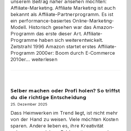
unserem Beitrag näher ansehen möchten:
Affiliate-Marketing. Affiliate Marketing ist auch
bekannt als Affiliate-Partnerprogramm. Es ist
ein performance-basiertes Online-Marketing-
Modell. Historisch gesehen war das Amazon-
Programm das erste dieser Art. Affiliate-
Programme haben sich weiterentwickelt.
Zeitstrahl 1996 Amazon startet erstes Affiliate-
Programm 2000er: Boom durch E-Commerce
Affiliate-
2010er…
weiterlesen
Programm
im
Überblick:
Chancen,
Selber machen oder Profi holen? So triffst
Herausforderungen
du die richtige Entscheidung
und
Zukunft
25. Dezember 2025
Dass Heimwerken im Trend liegt, ist nicht mehr
von der Hand zu weisen. Viele möchten Kosten
sparen. Andere lieben es, ihre Kreativität