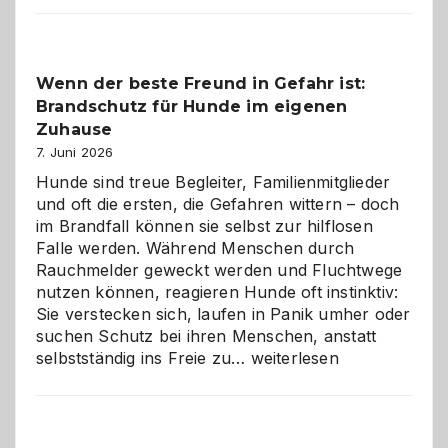
der
Kita
bewusst
Wenn der beste Freund in Gefahr ist:
und
Brandschutz für Hunde im eigenen
herzlich
gestalten
Zuhause
7. Juni 2026
Hunde sind treue Begleiter, Familienmitglieder
und oft die ersten, die Gefahren wittern – doch
im Brandfall können sie selbst zur hilflosen
Falle werden. Während Menschen durch
Rauchmelder geweckt werden und Fluchtwege
nutzen können, reagieren Hunde oft instinktiv:
Sie verstecken sich, laufen in Panik umher oder
suchen Schutz bei ihren Menschen, anstatt
Wenn
selbstständig ins Freie zu…
weiterlesen
der
beste
Freund
in