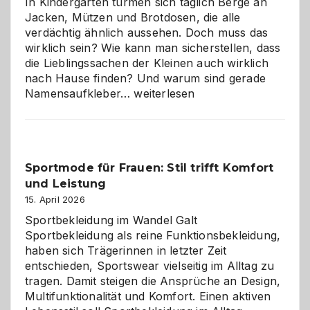
In Kindergärten türmen sich täglich Berge an
Jacken, Mützen und Brotdosen, die alle
verdächtig ähnlich aussehen. Doch muss das
wirklich sein? Wie kann man sicherstellen, dass
die Lieblingssachen der Kleinen auch wirklich
nach Hause finden? Und warum sind gerade
Namensaufkleber
Namensaufkleber…
weiterlesen
im
Kindergarten:
Kleine
Helfer
Sportmode für Frauen: Stil trifft Komfort
gegen
und Leistung
das
große
15. April 2026
Chaos
Sportbekleidung im Wandel Galt
Sportbekleidung als reine Funktionsbekleidung,
haben sich Trägerinnen in letzter Zeit
entschieden, Sportswear vielseitig im Alltag zu
tragen. Damit steigen die Ansprüche an Design,
Multifunktionalität und Komfort. Einen aktiven