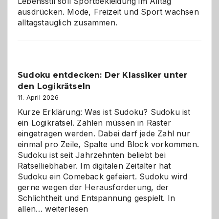
Lebensstil soll Sportbekleidung im Alltag
ausdrücken. Mode, Freizeit und Sport wachsen
alltagstauglich zusammen.
Sudoku entdecken: Der Klassiker unter
den Logikrätseln
11. April 2026
Kurze Erklärung: Was ist Sudoku? Sudoku ist
ein Logikrätsel. Zahlen müssen in Raster
eingetragen werden. Dabei darf jede Zahl nur
einmal pro Zeile, Spalte und Block vorkommen.
Sudoku ist seit Jahrzehnten beliebt bei
Rätselliebhaber. Im digitalen Zeitalter hat
Sudoku ein Comeback gefeiert. Sudoku wird
gerne wegen der Herausforderung, der
Schlichtheit und Entspannung gespielt. In
Sudoku
allen…
weiterlesen