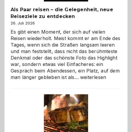
Als Paar reisen – die Gelegenheit, neue
Reiseziele zu entdecken
26. Juli 2026
Es gibt einen Moment, der sich auf vielen
Reisen wiederholt. Meist kommt er am Ende des
Tages, wenn sich die Straßen langsam leeren
und man feststellt, dass nicht das berühmteste
Denkmal oder das schönste Foto das Highlight
war, sondern etwas viel Einfacheres: ein
Gespräch beim Abendessen, ein Platz, auf dem
Als
man länger geblieben ist als…
weiterlesen
Paar
reisen
–
die
Gelegenheit,
neue
Reiseziele
zu