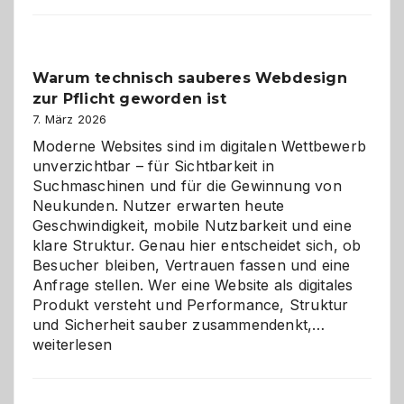
entdecken:
Der
Klassiker
unter
Warum technisch sauberes Webdesign
den
zur Pflicht geworden ist
Logikrätseln
7. März 2026
Moderne Websites sind im digitalen Wettbewerb
unverzichtbar – für Sichtbarkeit in
Suchmaschinen und für die Gewinnung von
Neukunden. Nutzer erwarten heute
Geschwindigkeit, mobile Nutzbarkeit und eine
klare Struktur. Genau hier entscheidet sich, ob
Besucher bleiben, Vertrauen fassen und eine
Anfrage stellen. Wer eine Website als digitales
Produkt versteht und Performance, Struktur
Warum
und Sicherheit sauber zusammendenkt,…
technisch
weiterlesen
sauberes
Webdesig
zur