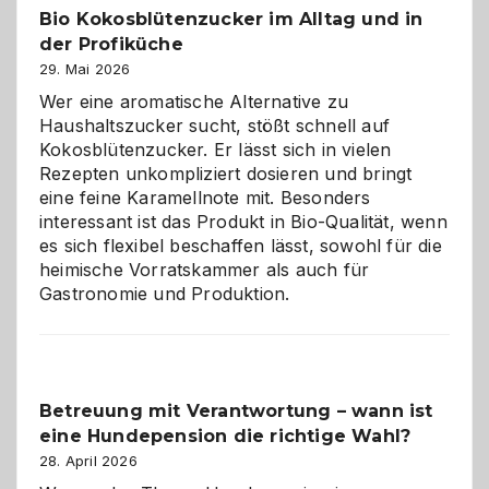
Bio Kokosblütenzucker im Alltag und in
Gefahr
der Profiküche
ist:
Brandschutz
29. Mai 2026
für
Wer eine aromatische Alternative zu
Hunde
Haushaltszucker sucht, stößt schnell auf
im
Kokosblütenzucker. Er lässt sich in vielen
eigenen
Rezepten unkompliziert dosieren und bringt
Zuhause
eine feine Karamellnote mit. Besonders
interessant ist das Produkt in Bio-Qualität, wenn
es sich flexibel beschaffen lässt, sowohl für die
heimische Vorratskammer als auch für
Gastronomie und Produktion.
Betreuung mit Verantwortung – wann ist
eine Hundepension die richtige Wahl?
28. April 2026