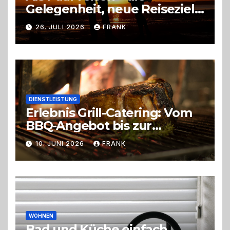
Gelegenheit, neue Reiseziele
zu entdecken
26. JULI 2026
FRANK
DIENSTLEISTUNG
Erlebnis Grill-Catering: Vom
BBQ-Angebot bis zur
perfekten Eventorganisation
10. JUNI 2026
FRANK
Trend zu Outdoor-Events,
Erlebnisgastronomie und
Live-Cooking
WOHNEN
Bad und Küche einfach