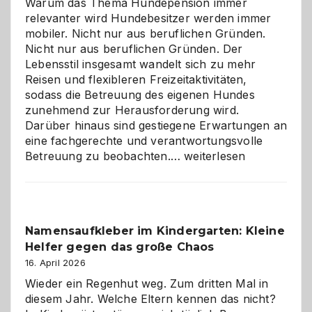
Warum das Thema Hundepension immer
relevanter wird Hundebesitzer werden immer
mobiler. Nicht nur aus beruflichen Gründen.
Nicht nur aus beruflichen Gründen. Der
Lebensstil insgesamt wandelt sich zu mehr
Reisen und flexibleren Freizeitaktivitäten,
sodass die Betreuung des eigenen Hundes
zunehmend zur Herausforderung wird.
Darüber hinaus sind gestiegene Erwartungen an
eine fachgerechte und verantwortungsvolle
Betreuung
Betreuung zu beobachten.…
weiterlesen
mit
Verantwortung
–
wann
Namensaufkleber im Kindergarten: Kleine
ist
Helfer gegen das große Chaos
eine
Hundepension
16. April 2026
die
Wieder ein Regenhut weg. Zum dritten Mal in
richtige
diesem Jahr. Welche Eltern kennen das nicht?
Wahl?