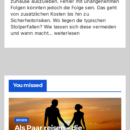
zuhause auszuleben. Fehler mit unangenehmen
Folgen könnten jedoch die Folge sein. Das geht
von zusätzlichen Kosten bis hin zu
Sicherheitsrisiken. Wo liegen die typischen
Stolperfallen? Wie lassen sich diese vermeiden
Selber
und wann macht…
weiterlesen
machen
oder
Profi
holen?
So
triffst
du
die
You missed
richtige
Entscheidung
REISEN
Als Paar reisen – die