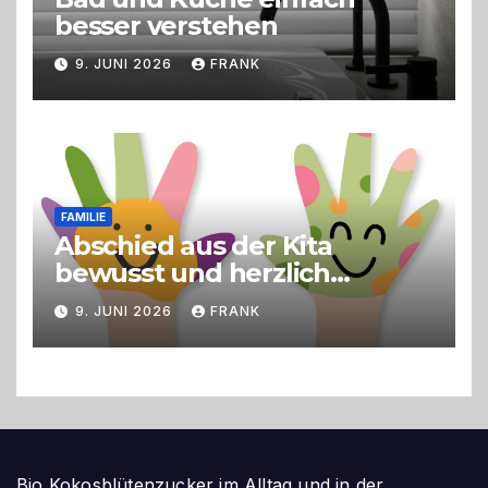
besser verstehen
9. JUNI 2026
FRANK
FAMILIE
Abschied aus der Kita
bewusst und herzlich
gestalten
9. JUNI 2026
FRANK
Bio Kokosblütenzucker im Alltag und in der