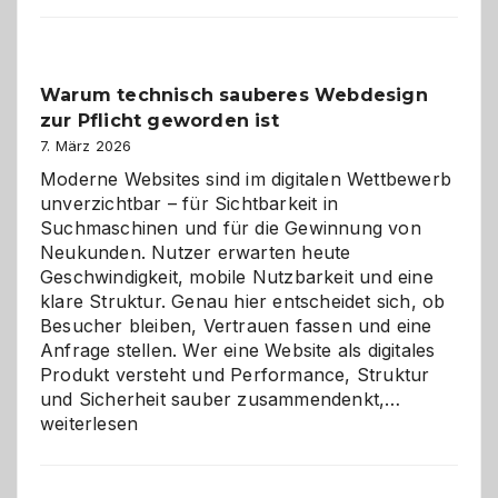
Der
Klassiker
unter
Warum technisch sauberes Webdesign
den
zur Pflicht geworden ist
Logikrätseln
7. März 2026
Moderne Websites sind im digitalen Wettbewerb
unverzichtbar – für Sichtbarkeit in
Suchmaschinen und für die Gewinnung von
Neukunden. Nutzer erwarten heute
Geschwindigkeit, mobile Nutzbarkeit und eine
klare Struktur. Genau hier entscheidet sich, ob
Besucher bleiben, Vertrauen fassen und eine
Anfrage stellen. Wer eine Website als digitales
Produkt versteht und Performance, Struktur
Warum
und Sicherheit sauber zusammendenkt,…
technisch
weiterlesen
sauberes
Webdesig
zur