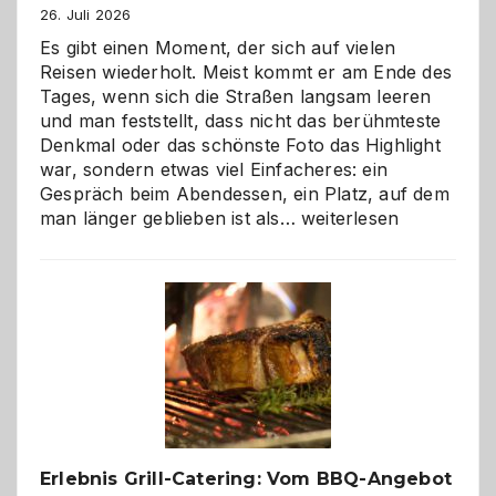
26. Juli 2026
Es gibt einen Moment, der sich auf vielen
Reisen wiederholt. Meist kommt er am Ende des
Tages, wenn sich die Straßen langsam leeren
und man feststellt, dass nicht das berühmteste
Denkmal oder das schönste Foto das Highlight
war, sondern etwas viel Einfacheres: ein
Gespräch beim Abendessen, ein Platz, auf dem
Als
man länger geblieben ist als…
weiterlesen
Paar
reisen
–
die
Gelegenheit,
neue
Reiseziele
zu
entdecken
Erlebnis Grill-Catering: Vom BBQ-Angebot