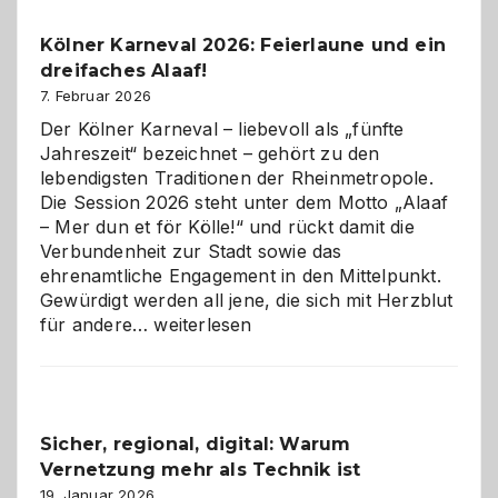
Pflicht
Kölner Karneval 2026: Feierlaune und ein
geworden
dreifaches Alaaf!
ist
7. Februar 2026
Der Kölner Karneval – liebevoll als „fünfte
Jahreszeit“ bezeichnet – gehört zu den
lebendigsten Traditionen der Rheinmetropole.
Die Session 2026 steht unter dem Motto „Alaaf
– Mer dun et för Kölle!“ und rückt damit die
Verbundenheit zur Stadt sowie das
ehrenamtliche Engagement in den Mittelpunkt.
Gewürdigt werden all jene, die sich mit Herzblut
Kölner
für andere…
weiterlesen
Karneval
2026:
Feierlaune
und
Sicher, regional, digital: Warum
ein
Vernetzung mehr als Technik ist
dreifaches
Alaaf!
19. Januar 2026