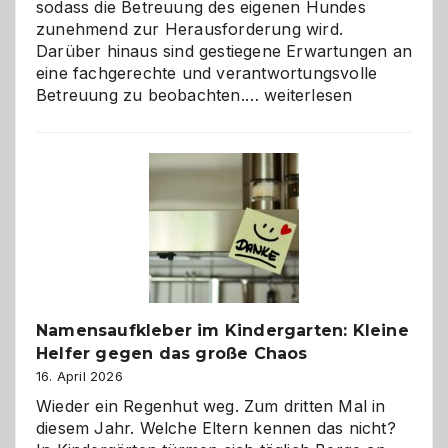
sodass die Betreuung des eigenen Hundes
zunehmend zur Herausforderung wird.
Darüber hinaus sind gestiegene Erwartungen an
eine fachgerechte und verantwortungsvolle
Betreuung
Betreuung zu beobachten.…
weiterlesen
mit
Verantwortung
–
wann
ist
eine
Hundepension
die
richtige
Wahl?
Namensaufkleber im Kindergarten: Kleine
Helfer gegen das große Chaos
16. April 2026
Wieder ein Regenhut weg. Zum dritten Mal in
diesem Jahr. Welche Eltern kennen das nicht?