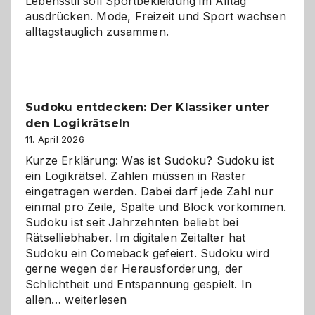
Lebensstil soll Sportbekleidung im Alltag
ausdrücken. Mode, Freizeit und Sport wachsen
alltagstauglich zusammen.
Sudoku entdecken: Der Klassiker unter
den Logikrätseln
11. April 2026
Kurze Erklärung: Was ist Sudoku? Sudoku ist
ein Logikrätsel. Zahlen müssen in Raster
eingetragen werden. Dabei darf jede Zahl nur
einmal pro Zeile, Spalte und Block vorkommen.
Sudoku ist seit Jahrzehnten beliebt bei
Rätselliebhaber. Im digitalen Zeitalter hat
Sudoku ein Comeback gefeiert. Sudoku wird
gerne wegen der Herausforderung, der
Schlichtheit und Entspannung gespielt. In
Sudoku
allen…
weiterlesen
entdecken: