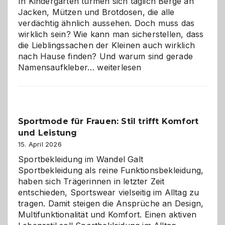
In Kindergärten türmen sich täglich Berge an
Jacken, Mützen und Brotdosen, die alle
verdächtig ähnlich aussehen. Doch muss das
wirklich sein? Wie kann man sicherstellen, dass
die Lieblingssachen der Kleinen auch wirklich
nach Hause finden? Und warum sind gerade
Namensaufkleber
Namensaufkleber…
weiterlesen
im
Kindergarten:
Kleine
Helfer
Sportmode für Frauen: Stil trifft Komfort
gegen
und Leistung
das
große
15. April 2026
Chaos
Sportbekleidung im Wandel Galt
Sportbekleidung als reine Funktionsbekleidung,
haben sich Trägerinnen in letzter Zeit
entschieden, Sportswear vielseitig im Alltag zu
tragen. Damit steigen die Ansprüche an Design,
Multifunktionalität und Komfort. Einen aktiven