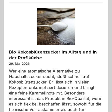
beste
Freund
in
Gefahr
ist:
Brandschutz
für
Hunde
im
Bio Kokosblütenzucker im Alltag und in
eigenen
der Profiküche
Zuhause
29. Mai 2026
Wer eine aromatische Alternative zu
Haushaltszucker sucht, stößt schnell auf
Kokosblütenzucker. Er lässt sich in vielen
Rezepten unkompliziert dosieren und bringt
eine feine Karamellnote mit. Besonders
interessant ist das Produkt in Bio-Qualität, wenn
es sich flexibel beschaffen lässt, sowohl für die
heimische Vorratskammer als auch für