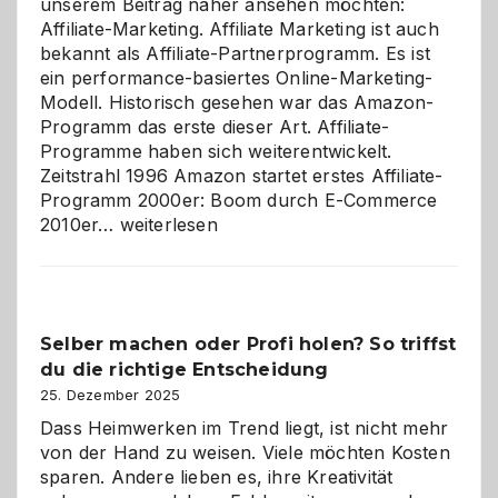
unserem Beitrag näher ansehen möchten:
Affiliate-Marketing. Affiliate Marketing ist auch
bekannt als Affiliate-Partnerprogramm. Es ist
ein performance-basiertes Online-Marketing-
Modell. Historisch gesehen war das Amazon-
Programm das erste dieser Art. Affiliate-
Programme haben sich weiterentwickelt.
Zeitstrahl 1996 Amazon startet erstes Affiliate-
Programm 2000er: Boom durch E-Commerce
Affiliate-
2010er…
weiterlesen
Programm
im
Überblick:
Chancen,
Selber machen oder Profi holen? So triffst
Herausforderungen
du die richtige Entscheidung
und
Zukunft
25. Dezember 2025
Dass Heimwerken im Trend liegt, ist nicht mehr
von der Hand zu weisen. Viele möchten Kosten
sparen. Andere lieben es, ihre Kreativität