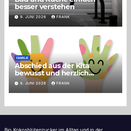
besser verstehen
9. JUNI 2026
FRANK
FAMILIE
Abschied aus der Kita
bewusst und herzlich
gestalten
9. JUNI 2026
FRANK
Bio Kokosblütenzucker im Alltag und in der