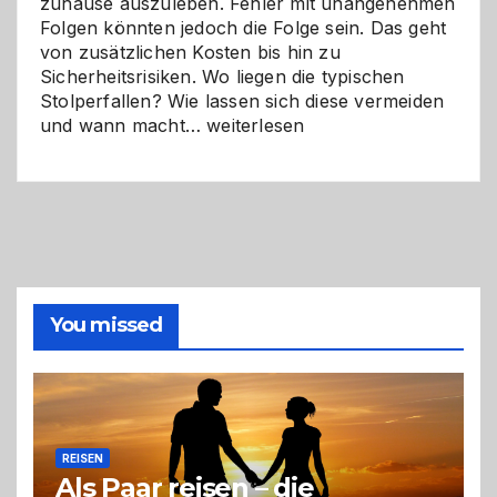
zuhause auszuleben. Fehler mit unangenehmen
Folgen könnten jedoch die Folge sein. Das geht
von zusätzlichen Kosten bis hin zu
Sicherheitsrisiken. Wo liegen die typischen
Stolperfallen? Wie lassen sich diese vermeiden
Selber
und wann macht…
weiterlesen
machen
oder
Profi
holen?
So
triffst
du
die
You missed
richtige
Entscheidung
REISEN
Als Paar reisen – die