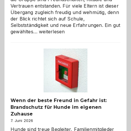
Vertrauen entstanden. Für viele Eltern ist dieser
Übergang zugleich freudig und wehmütig, denn
der Blick richtet sich auf Schule,
Selbstständigkeit und neue Erfahrungen. Ein gut
Abschied
gewähltes…
weiterlesen
aus
der
Kita
bewusst
und
herzlich
gestalten
Wenn der beste Freund in Gefahr ist:
Brandschutz für Hunde im eigenen
Zuhause
7. Juni 2026
Hunde sind treue Begleiter, Familienmitglieder