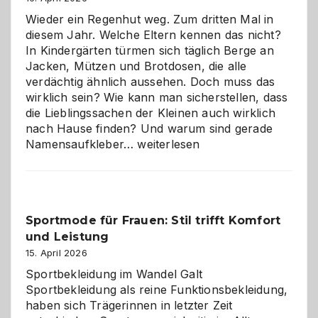
die
Wieder ein Regenhut weg. Zum dritten Mal in
richtige
diesem Jahr. Welche Eltern kennen das nicht?
Wahl?
In Kindergärten türmen sich täglich Berge an
Jacken, Mützen und Brotdosen, die alle
verdächtig ähnlich aussehen. Doch muss das
wirklich sein? Wie kann man sicherstellen, dass
die Lieblingssachen der Kleinen auch wirklich
nach Hause finden? Und warum sind gerade
Namensaufkleber
Namensaufkleber…
weiterlesen
im
Kindergarten:
Kleine
Helfer
Sportmode für Frauen: Stil trifft Komfort
gegen
und Leistung
das
große
15. April 2026
Chaos
Sportbekleidung im Wandel Galt
Sportbekleidung als reine Funktionsbekleidung,
haben sich Trägerinnen in letzter Zeit