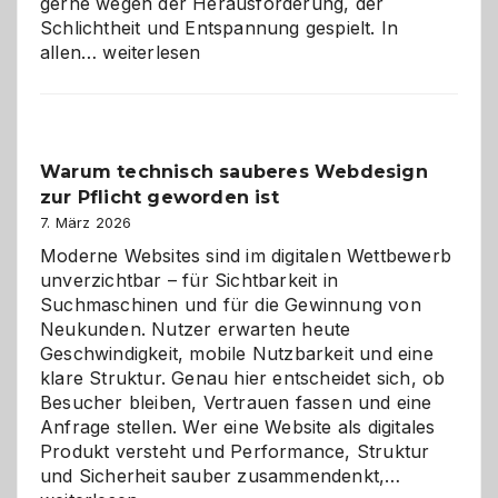
gerne wegen der Herausforderung, der
Schlichtheit und Entspannung gespielt. In
Sudoku
allen…
weiterlesen
entdecken:
Der
Klassiker
unter
Warum technisch sauberes Webdesign
den
zur Pflicht geworden ist
Logikrätseln
7. März 2026
Moderne Websites sind im digitalen Wettbewerb
unverzichtbar – für Sichtbarkeit in
Suchmaschinen und für die Gewinnung von
Neukunden. Nutzer erwarten heute
Geschwindigkeit, mobile Nutzbarkeit und eine
klare Struktur. Genau hier entscheidet sich, ob
Besucher bleiben, Vertrauen fassen und eine
Anfrage stellen. Wer eine Website als digitales
Produkt versteht und Performance, Struktur
Warum
und Sicherheit sauber zusammendenkt,…