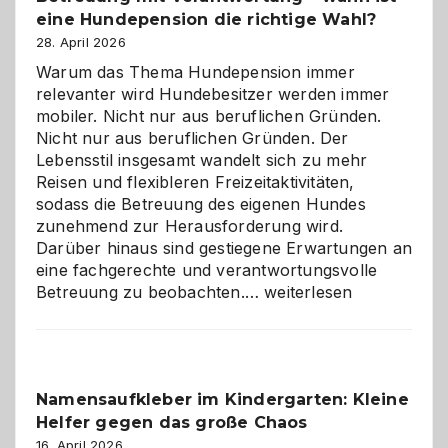
eine Hundepension die richtige Wahl?
28. April 2026
Warum das Thema Hundepension immer
relevanter wird Hundebesitzer werden immer
mobiler. Nicht nur aus beruflichen Gründen.
Nicht nur aus beruflichen Gründen. Der
Lebensstil insgesamt wandelt sich zu mehr
Reisen und flexibleren Freizeitaktivitäten,
sodass die Betreuung des eigenen Hundes
zunehmend zur Herausforderung wird.
Darüber hinaus sind gestiegene Erwartungen an
eine fachgerechte und verantwortungsvolle
Betreuung
Betreuung zu beobachten.…
weiterlesen
mit
Verantwortung
–
wann
Namensaufkleber im Kindergarten: Kleine
ist
Helfer gegen das große Chaos
eine
Hundepension
16. April 2026