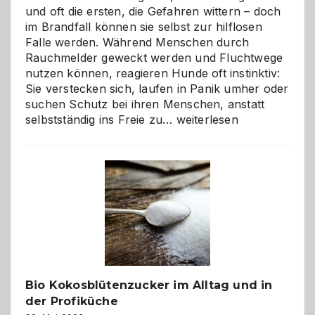
und oft die ersten, die Gefahren wittern – doch
im Brandfall können sie selbst zur hilflosen
Falle werden. Während Menschen durch
Rauchmelder geweckt werden und Fluchtwege
nutzen können, reagieren Hunde oft instinktiv:
Sie verstecken sich, laufen in Panik umher oder
suchen Schutz bei ihren Menschen, anstatt
Wenn
selbstständig ins Freie zu…
weiterlesen
der
beste
Freund
in
Gefahr
ist:
Brandschutz
für
Hunde
im
Bio Kokosblütenzucker im Alltag und in
eigenen
der Profiküche
Zuhause