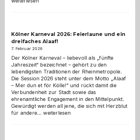
technisch
weiterlesen
sauberes
Webdesig
zur
Pflicht
Kölner Karneval 2026: Feierlaune und ein
geworden
dreifaches Alaaf!
ist
7. Februar 2026
Der Kölner Karneval – liebevoll als „fünfte
Jahreszeit“ bezeichnet – gehört zu den
lebendigsten Traditionen der Rheinmetropole.
Die Session 2026 steht unter dem Motto „Alaaf
– Mer dun et för Kölle!“ und rückt damit die
Verbundenheit zur Stadt sowie das
ehrenamtliche Engagement in den Mittelpunkt.
Gewürdigt werden all jene, die sich mit Herzblut
Kölner
für andere…
weiterlesen
Karneval
2026:
Feierlaune