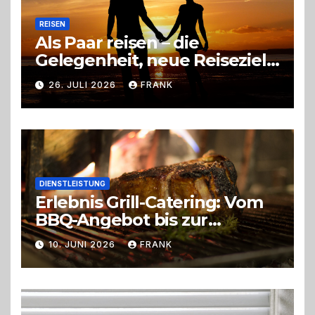
REISEN
Als Paar reisen – die
Gelegenheit, neue Reiseziele
zu entdecken
26. JULI 2026
FRANK
DIENSTLEISTUNG
Erlebnis Grill-Catering: Vom
BBQ-Angebot bis zur
perfekten Eventorganisation
10. JUNI 2026
FRANK
Trend zu Outdoor-Events,
Erlebnisgastronomie und
Live-Cooking