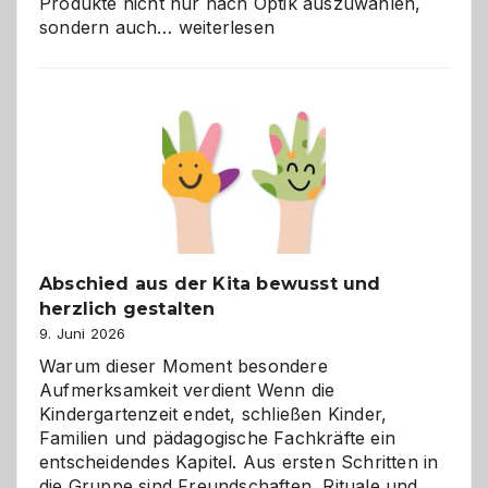
Produkte nicht nur nach Optik auszuwählen,
Bad
sondern auch…
weiterlesen
und
Küche
einfach
besser
verstehen
Abschied aus der Kita bewusst und
herzlich gestalten
9. Juni 2026
Warum dieser Moment besondere
Aufmerksamkeit verdient Wenn die
Kindergartenzeit endet, schließen Kinder,
Familien und pädagogische Fachkräfte ein
entscheidendes Kapitel. Aus ersten Schritten in
die Gruppe sind Freundschaften, Rituale und