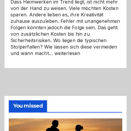
Dass Heimwerken im Trend liegt, ist nicht mehr
von der Hand zu weisen. Viele möchten Kosten
sparen. Andere lieben es, ihre Kreativität
zuhause auszuleben. Fehler mit unangenehmen
Folgen könnten jedoch die Folge sein. Das geht
von zusätzlichen Kosten bis hin zu
Sicherheitsrisiken. Wo liegen die typischen
Stolperfallen? Wie lassen sich diese vermeiden
Selber
und wann macht…
weiterlesen
machen
oder
Profi
holen?
So
triffst
du
die
You missed
richtige
Entscheidung