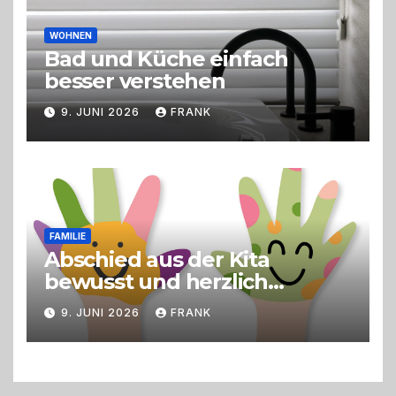
WOHNEN
Bad und Küche einfach
besser verstehen
9. JUNI 2026
FRANK
FAMILIE
Abschied aus der Kita
bewusst und herzlich
gestalten
9. JUNI 2026
FRANK