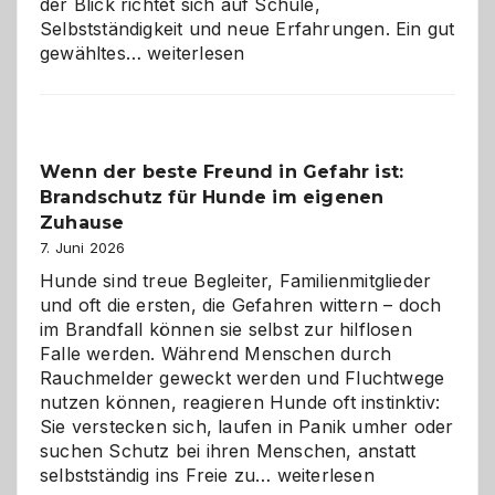
der Blick richtet sich auf Schule,
Selbstständigkeit und neue Erfahrungen. Ein gut
Abschied
gewähltes…
weiterlesen
aus
der
Kita
bewusst
Wenn der beste Freund in Gefahr ist:
und
Brandschutz für Hunde im eigenen
herzlich
gestalten
Zuhause
7. Juni 2026
Hunde sind treue Begleiter, Familienmitglieder
und oft die ersten, die Gefahren wittern – doch
im Brandfall können sie selbst zur hilflosen
Falle werden. Während Menschen durch
Rauchmelder geweckt werden und Fluchtwege
nutzen können, reagieren Hunde oft instinktiv:
Sie verstecken sich, laufen in Panik umher oder
suchen Schutz bei ihren Menschen, anstatt
Wenn
selbstständig ins Freie zu…
weiterlesen