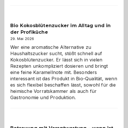
der
beste
Freund
in
Bio Kokosblütenzucker im Alltag und in
Gefahr
der Profiküche
ist:
Brandschutz
29. Mai 2026
für
Wer eine aromatische Alternative zu
Hunde
Haushaltszucker sucht, stößt schnell auf
im
Kokosblütenzucker. Er lässt sich in vielen
eigenen
Rezepten unkompliziert dosieren und bringt
Zuhause
eine feine Karamellnote mit. Besonders
interessant ist das Produkt in Bio-Qualität, wenn
es sich flexibel beschaffen lässt, sowohl für die
heimische Vorratskammer als auch für
Gastronomie und Produktion.