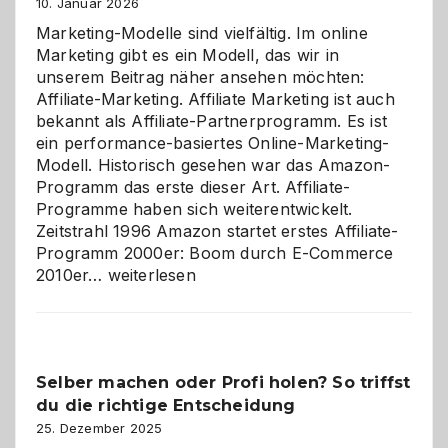
10. Januar 2026
Marketing-Modelle sind vielfältig. Im online
Marketing gibt es ein Modell, das wir in
unserem Beitrag näher ansehen möchten:
Affiliate-Marketing. Affiliate Marketing ist auch
bekannt als Affiliate-Partnerprogramm. Es ist
ein performance-basiertes Online-Marketing-
Modell. Historisch gesehen war das Amazon-
Programm das erste dieser Art. Affiliate-
Programme haben sich weiterentwickelt.
Zeitstrahl 1996 Amazon startet erstes Affiliate-
Programm 2000er: Boom durch E-Commerce
Affiliate-
2010er…
weiterlesen
Programm
im
Überblick:
Chancen,
Selber machen oder Profi holen? So triffst
Herausforderungen
du die richtige Entscheidung
und
Zukunft
25. Dezember 2025