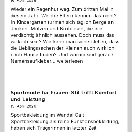
Hundepension
16. April 2026
die
Wieder ein Regenhut weg. Zum dritten Mal in
richtige
diesem Jahr. Welche Eltern kennen das nicht?
Wahl?
In Kindergärten türmen sich täglich Berge an
Jacken, Mützen und Brotdosen, die alle
verdächtig ähnlich aussehen. Doch muss das
wirklich sein? Wie kann man sicherstellen, dass
die Lieblingssachen der Kleinen auch wirklich
nach Hause finden? Und warum sind gerade
Namensaufkleber
Namensaufkleber…
weiterlesen
im
Kindergarten:
Kleine
Helfer
Sportmode für Frauen: Stil trifft Komfort
gegen
und Leistung
das
große
15. April 2026
Chaos
Sportbekleidung im Wandel Galt
Sportbekleidung als reine Funktionsbekleidung,
haben sich Trägerinnen in letzter Zeit