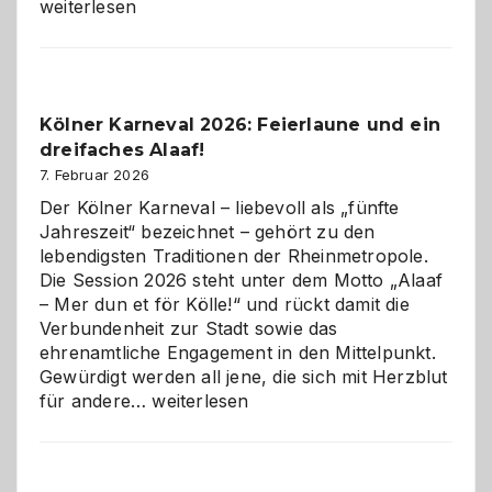
technisch
weiterlesen
sauberes
Webdesig
zur
Pflicht
Kölner Karneval 2026: Feierlaune und ein
geworden
dreifaches Alaaf!
ist
7. Februar 2026
Der Kölner Karneval – liebevoll als „fünfte
Jahreszeit“ bezeichnet – gehört zu den
lebendigsten Traditionen der Rheinmetropole.
Die Session 2026 steht unter dem Motto „Alaaf
– Mer dun et för Kölle!“ und rückt damit die
Verbundenheit zur Stadt sowie das
ehrenamtliche Engagement in den Mittelpunkt.
Gewürdigt werden all jene, die sich mit Herzblut
Kölner
für andere…
weiterlesen
Karneval
2026:
Feierlaune