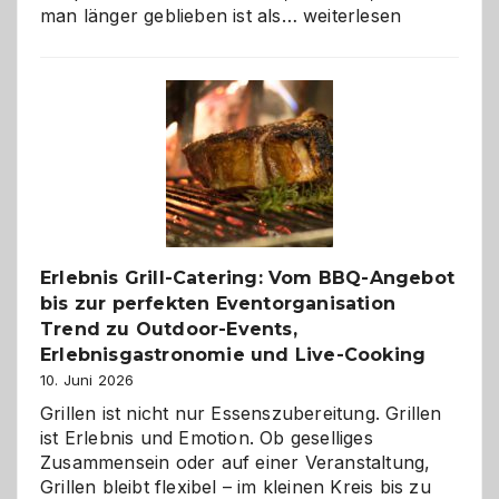
Als
man länger geblieben ist als…
weiterlesen
Paar
reisen
–
die
Gelegenheit,
neue
Reiseziele
zu
entdecken
Erlebnis Grill-Catering: Vom BBQ-Angebot
bis zur perfekten Eventorganisation
Trend zu Outdoor-Events,
Erlebnisgastronomie und Live-Cooking
10. Juni 2026
Grillen ist nicht nur Essenszubereitung. Grillen
ist Erlebnis und Emotion. Ob geselliges
Zusammensein oder auf einer Veranstaltung,
Grillen bleibt flexibel – im kleinen Kreis bis zu