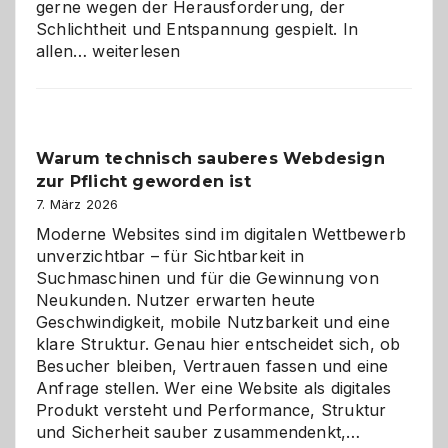
gerne wegen der Herausforderung, der
Schlichtheit und Entspannung gespielt. In
Sudoku
allen…
weiterlesen
entdecken:
Der
Klassiker
unter
Warum technisch sauberes Webdesign
den
zur Pflicht geworden ist
Logikrätseln
7. März 2026
Moderne Websites sind im digitalen Wettbewerb
unverzichtbar – für Sichtbarkeit in
Suchmaschinen und für die Gewinnung von
Neukunden. Nutzer erwarten heute
Geschwindigkeit, mobile Nutzbarkeit und eine
klare Struktur. Genau hier entscheidet sich, ob
Besucher bleiben, Vertrauen fassen und eine
Anfrage stellen. Wer eine Website als digitales
Produkt versteht und Performance, Struktur
Warum
und Sicherheit sauber zusammendenkt,…