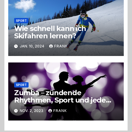
SPORT
Wie schnell kann ich
Skifahren lernen?
JAN. 10, 2024
FRANK
SPORT
Zumba – zündende
Rhythmen, Sport und jede
Menge Spaß
NOV. 2, 2023
FRANK