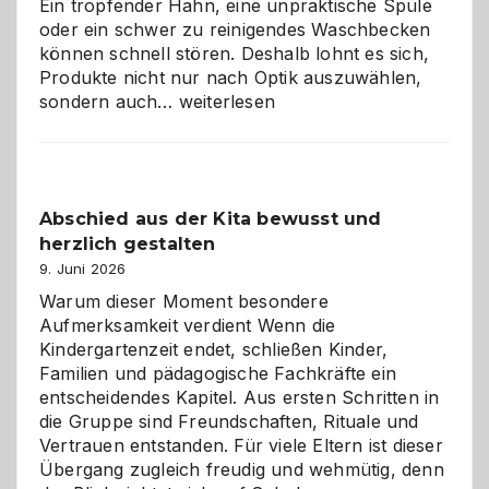
Ein tropfender Hahn, eine unpraktische Spüle
oder ein schwer zu reinigendes Waschbecken
können schnell stören. Deshalb lohnt es sich,
Produkte nicht nur nach Optik auszuwählen,
Bad
sondern auch…
weiterlesen
und
Küche
einfach
besser
Abschied aus der Kita bewusst und
verstehen
herzlich gestalten
9. Juni 2026
Warum dieser Moment besondere
Aufmerksamkeit verdient Wenn die
Kindergartenzeit endet, schließen Kinder,
Familien und pädagogische Fachkräfte ein
entscheidendes Kapitel. Aus ersten Schritten in
die Gruppe sind Freundschaften, Rituale und
Vertrauen entstanden. Für viele Eltern ist dieser
Übergang zugleich freudig und wehmütig, denn