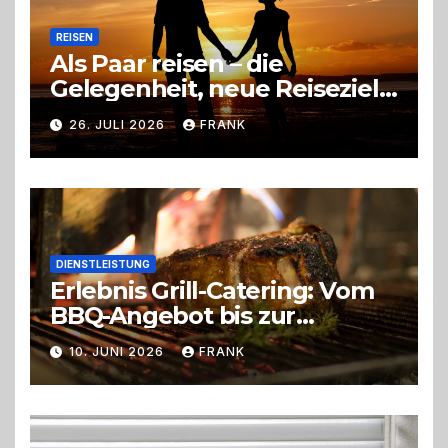
REISEN
Als Paar reisen – die
Gelegenheit, neue Reiseziele
zu entdecken
26. JULI 2026
FRANK
DIENSTLEISTUNG
Erlebnis Grill-Catering: Vom
BBQ-Angebot bis zur
perfekten Eventorganisation
10. JUNI 2026
FRANK
Trend zu Outdoor-Events,
Erlebnisgastronomie und
Live-Cooking