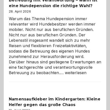
Betreuung mit Verantwortung – wann ist
eine Hundepension die richtige Wahl?
28. April 2026
Warum das Thema Hundepension immer
relevanter wird Hundebesitzer werden immer
mobiler. Nicht nur aus beruflichen Gründen.
Nicht nur aus beruflichen Gründen. Der
Lebensstil insgesamt wandelt sich zu mehr
Reisen und flexibleren Freizeitaktivitäten,
sodass die Betreuung des eigenen Hundes
zunehmend zur Herausforderung wird.
Darüber hinaus sind gestiegene Erwartungen an
eine fachgerechte und verantwortungsvolle
Betreuung
Betreuung zu beobachten.…
weiterlesen
mit
Verantwortung
–
wann
Namensaufkleber im Kindergarten: Kleine
ist
Helfer gegen das große Chaos
eine