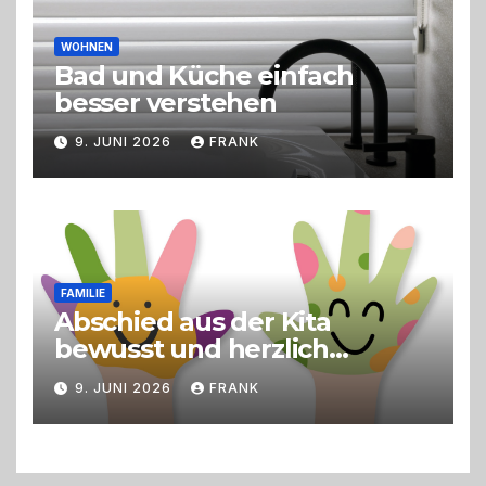
WOHNEN
Bad und Küche einfach
besser verstehen
9. JUNI 2026
FRANK
FAMILIE
Abschied aus der Kita
bewusst und herzlich
gestalten
9. JUNI 2026
FRANK