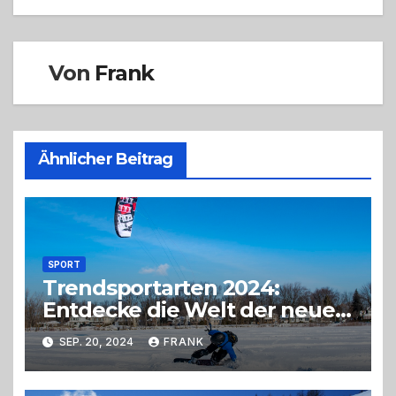
Von
Frank
Ähnlicher Beitrag
SPORT
Trendsportarten 2024:
Entdecke die Welt der neuen
Funsport-Highlights
SEP. 20, 2024
FRANK