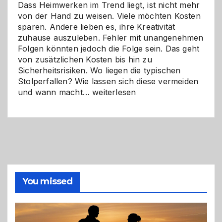
Dass Heimwerken im Trend liegt, ist nicht mehr
von der Hand zu weisen. Viele möchten Kosten
sparen. Andere lieben es, ihre Kreativität
zuhause auszuleben. Fehler mit unangenehmen
Folgen könnten jedoch die Folge sein. Das geht
von zusätzlichen Kosten bis hin zu
Sicherheitsrisiken. Wo liegen die typischen
Stolperfallen? Wie lassen sich diese vermeiden
Selber
und wann macht…
weiterlesen
machen
oder
Profi
holen?
So
triffst
du
die
You missed
richtige
Entscheidung