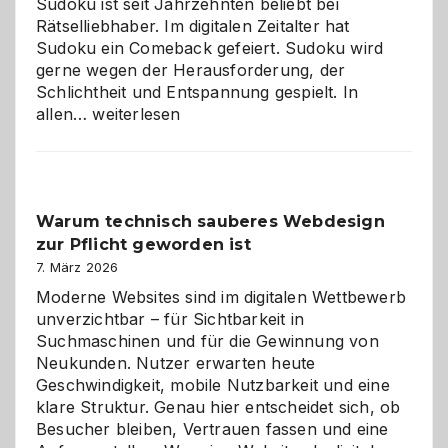
Sudoku ist seit Jahrzehnten beliebt bei
Rätselliebhaber. Im digitalen Zeitalter hat
Sudoku ein Comeback gefeiert. Sudoku wird
gerne wegen der Herausforderung, der
Schlichtheit und Entspannung gespielt. In
Sudoku
allen…
weiterlesen
entdecken:
Der
Klassiker
unter
Warum technisch sauberes Webdesign
den
zur Pflicht geworden ist
Logikrätseln
7. März 2026
Moderne Websites sind im digitalen Wettbewerb
unverzichtbar – für Sichtbarkeit in
Suchmaschinen und für die Gewinnung von
Neukunden. Nutzer erwarten heute
Geschwindigkeit, mobile Nutzbarkeit und eine
klare Struktur. Genau hier entscheidet sich, ob
Besucher bleiben, Vertrauen fassen und eine