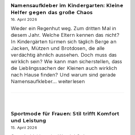
Namensaufkleber im Kindergarten: Kleine
ist
Helfer gegen das große Chaos
eine
Hundepension
16. April 2026
die
Wieder ein Regenhut weg. Zum dritten Mal in
richtige
diesem Jahr. Welche Eltern kennen das nicht?
Wahl?
In Kindergärten türmen sich täglich Berge an
Jacken, Mützen und Brotdosen, die alle
verdächtig ähnlich aussehen. Doch muss das
wirklich sein? Wie kann man sicherstellen, dass
die Lieblingssachen der Kleinen auch wirklich
nach Hause finden? Und warum sind gerade
Namensaufkleber
Namensaufkleber…
weiterlesen
im
Kindergarten:
Kleine
Helfer
Sportmode für Frauen: Stil trifft Komfort
gegen
und Leistung
das
große
15. April 2026
Chaos