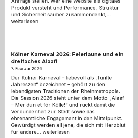
Anfrage stellen. Wer eine Website als digitales
Produkt versteht und Performance, Struktur
Warum
und Sicherheit sauber zusammendenkt,…
technisch
weiterlesen
sauberes
Webdesig
zur
Pflicht
Kölner Karneval 2026: Feierlaune und ein
geworden
dreifaches Alaaf!
ist
7. Februar 2026
Der Kölner Karneval – liebevoll als „fünfte
Jahreszeit“ bezeichnet – gehört zu den
lebendigsten Traditionen der Rheinmetropole.
Die Session 2026 steht unter dem Motto „Alaaf
– Mer dun et för Kölle!“ und rückt damit die
Verbundenheit zur Stadt sowie das
ehrenamtliche Engagement in den Mittelpunkt.
Gewürdigt werden all jene, die sich mit Herzblut
Kölner
für andere…
weiterlesen