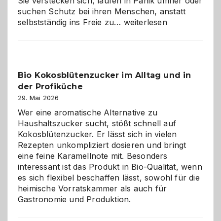
Sie verstecken sich, laufen in Panik umher oder
suchen Schutz bei ihren Menschen, anstatt
Wenn
selbstständig ins Freie zu…
weiterlesen
der
beste
Freund
in
Bio Kokosblütenzucker im Alltag und in
Gefahr
der Profiküche
ist:
Brandschutz
29. Mai 2026
für
Wer eine aromatische Alternative zu
Hunde
Haushaltszucker sucht, stößt schnell auf
im
Kokosblütenzucker. Er lässt sich in vielen
eigenen
Rezepten unkompliziert dosieren und bringt
Zuhause
eine feine Karamellnote mit. Besonders
interessant ist das Produkt in Bio-Qualität, wenn
es sich flexibel beschaffen lässt, sowohl für die
heimische Vorratskammer als auch für
Gastronomie und Produktion.