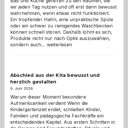
Bad und Küche gehören zu den Räumen, die
wir jeden Tag nutzen und oft erst dann bewusst
wahrnehmen, wenn etwas nicht funktioniert.
Ein tropfender Hahn, eine unpraktische Spüle
oder ein schwer zu reinigendes Waschbecken
können schnell stören. Deshalb lohnt es sich,
Produkte nicht nur nach Optik auszuwählen,
Bad
sondern auch…
weiterlesen
und
Küche
einfach
besser
Abschied aus der Kita bewusst und
verstehen
herzlich gestalten
9. Juni 2026
Warum dieser Moment besondere
Aufmerksamkeit verdient Wenn die
Kindergartenzeit endet, schließen Kinder,
Familien und pädagogische Fachkräfte ein
entscheidendes Kapitel. Aus ersten Schritten in