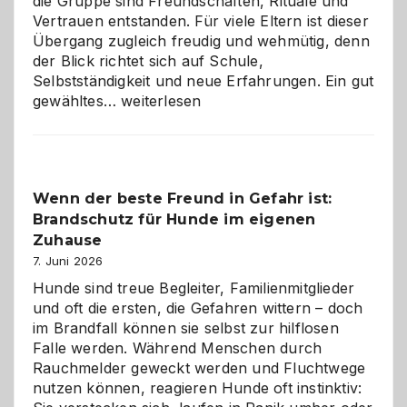
die Gruppe sind Freundschaften, Rituale und
Vertrauen entstanden. Für viele Eltern ist dieser
Übergang zugleich freudig und wehmütig, denn
der Blick richtet sich auf Schule,
Selbstständigkeit und neue Erfahrungen. Ein gut
Abschied
gewähltes…
weiterlesen
aus
der
Kita
bewusst
Wenn der beste Freund in Gefahr ist:
und
Brandschutz für Hunde im eigenen
herzlich
gestalten
Zuhause
7. Juni 2026
Hunde sind treue Begleiter, Familienmitglieder
und oft die ersten, die Gefahren wittern – doch
im Brandfall können sie selbst zur hilflosen
Falle werden. Während Menschen durch
Rauchmelder geweckt werden und Fluchtwege
nutzen können, reagieren Hunde oft instinktiv: