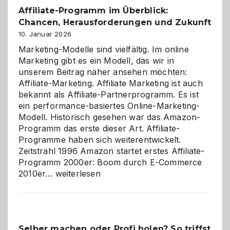
Affiliate-Programm im Überblick:
Chancen, Herausforderungen und Zukunft
10. Januar 2026
Marketing-Modelle sind vielfältig. Im online
Marketing gibt es ein Modell, das wir in
unserem Beitrag näher ansehen möchten:
Affiliate-Marketing. Affiliate Marketing ist auch
bekannt als Affiliate-Partnerprogramm. Es ist
ein performance-basiertes Online-Marketing-
Modell. Historisch gesehen war das Amazon-
Programm das erste dieser Art. Affiliate-
Programme haben sich weiterentwickelt.
Zeitstrahl 1996 Amazon startet erstes Affiliate-
Programm 2000er: Boom durch E-Commerce
Affiliate-
2010er…
weiterlesen
Programm
im
Überblick:
Chancen,
Selber machen oder Profi holen? So triffst
Herausforderungen