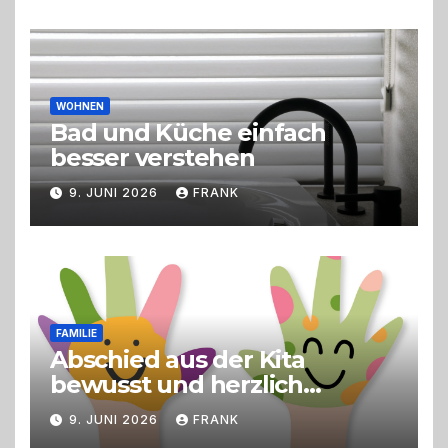
Erlebnisgastronomie und
Live-Cooking
WOHNEN
Bad und Küche einfach
besser verstehen
9. JUNI 2026
FRANK
FAMILIE
Abschied aus der Kita
bewusst und herzlich
gestalten
9. JUNI 2026
FRANK