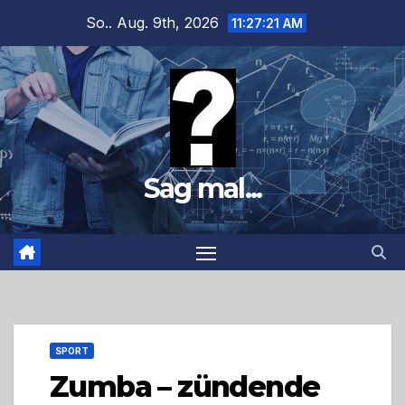
Zum
So.. Aug. 9th, 2026
11:27:23 AM
Inhalt
springen
Sag mal...
SPORT
Zumba – zündende