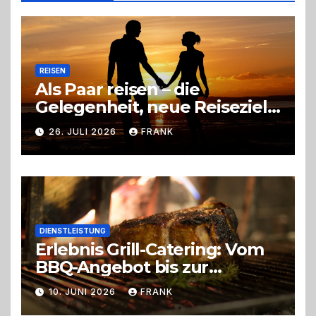
Entscheidung
REISEN
Als Paar reisen – die
Gelegenheit, neue Reiseziele
zu entdecken
26. JULI 2026
FRANK
DIENSTLEISTUNG
Erlebnis Grill-Catering: Vom
BBQ-Angebot bis zur
perfekten Eventorganisation
10. JUNI 2026
FRANK
Trend zu Outdoor-Events,