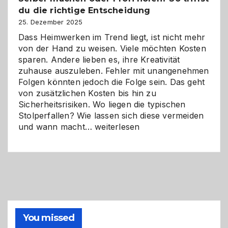
du die richtige Entscheidung
und
Zukunft
25. Dezember 2025
Dass Heimwerken im Trend liegt, ist nicht mehr
von der Hand zu weisen. Viele möchten Kosten
sparen. Andere lieben es, ihre Kreativität
zuhause auszuleben. Fehler mit unangenehmen
Folgen könnten jedoch die Folge sein. Das geht
von zusätzlichen Kosten bis hin zu
Sicherheitsrisiken. Wo liegen die typischen
Stolperfallen? Wie lassen sich diese vermeiden
Selber
und wann macht…
weiterlesen
machen
oder
Profi
holen?
So
triffst
du
die
You missed
richtige