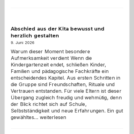
und
Küche
einfach
besser
Abschied aus der Kita bewusst und
verstehen
herzlich gestalten
9. Juni 2026
Warum dieser Moment besondere
Aufmerksamkeit verdient Wenn die
Kindergartenzeit endet, schließen Kinder,
Familien und pädagogische Fachkräfte ein
entscheidendes Kapitel. Aus ersten Schritten in
die Gruppe sind Freundschaften, Rituale und
Vertrauen entstanden. Für viele Eltern ist dieser
Übergang zugleich freudig und wehmütig, denn
der Blick richtet sich auf Schule,
Selbstständigkeit und neue Erfahrungen. Ein gut
Abschied
gewähltes…
weiterlesen
aus
der