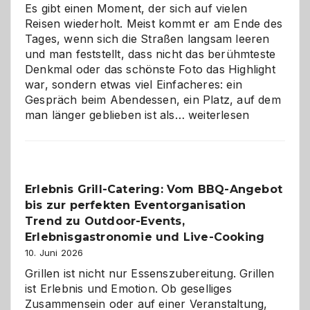
Es gibt einen Moment, der sich auf vielen
Reisen wiederholt. Meist kommt er am Ende des
Tages, wenn sich die Straßen langsam leeren
und man feststellt, dass nicht das berühmteste
Denkmal oder das schönste Foto das Highlight
war, sondern etwas viel Einfacheres: ein
Gespräch beim Abendessen, ein Platz, auf dem
Als
man länger geblieben ist als…
weiterlesen
Paar
reisen
–
die
Erlebnis Grill-Catering: Vom BBQ-Angebot
Gelegenheit,
bis zur perfekten Eventorganisation
neue
Reiseziele
Trend zu Outdoor-Events,
zu
Erlebnisgastronomie und Live-Cooking
entdecken
10. Juni 2026
Grillen ist nicht nur Essenszubereitung. Grillen
ist Erlebnis und Emotion. Ob geselliges
Zusammensein oder auf einer Veranstaltung,