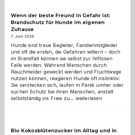
Kita
bewusst
Wenn der beste Freund in Gefahr ist:
und
Brandschutz für Hunde im eigenen
herzlich
gestalten
Zuhause
7. Juni 2026
Hunde sind treue Begleiter, Familienmitglieder
und oft die ersten, die Gefahren wittern – doch
im Brandfall können sie selbst zur hilflosen
Falle werden. Während Menschen durch
Rauchmelder geweckt werden und Fluchtwege
nutzen können, reagieren Hunde oft instinktiv:
Sie verstecken sich, laufen in Panik umher oder
suchen Schutz bei ihren Menschen, anstatt
Wenn
selbstständig ins Freie zu…
weiterlesen
der
beste
Freund
in
Bio Kokosblütenzucker im Alltag und in
Gefahr