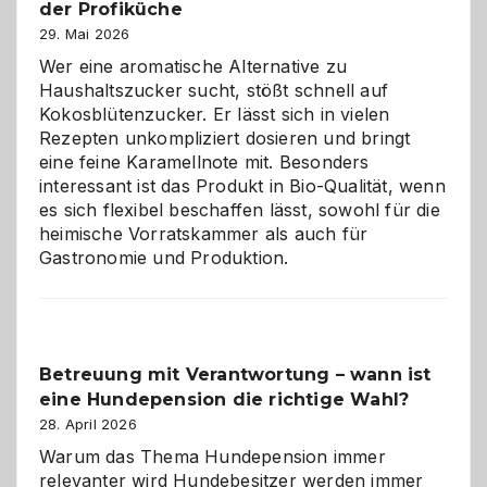
der Profiküche
ist:
Brandschutz
29. Mai 2026
für
Wer eine aromatische Alternative zu
Hunde
Haushaltszucker sucht, stößt schnell auf
im
Kokosblütenzucker. Er lässt sich in vielen
eigenen
Rezepten unkompliziert dosieren und bringt
Zuhause
eine feine Karamellnote mit. Besonders
interessant ist das Produkt in Bio-Qualität, wenn
es sich flexibel beschaffen lässt, sowohl für die
heimische Vorratskammer als auch für
Gastronomie und Produktion.
Betreuung mit Verantwortung – wann ist
eine Hundepension die richtige Wahl?
28. April 2026
Warum das Thema Hundepension immer
relevanter wird Hundebesitzer werden immer