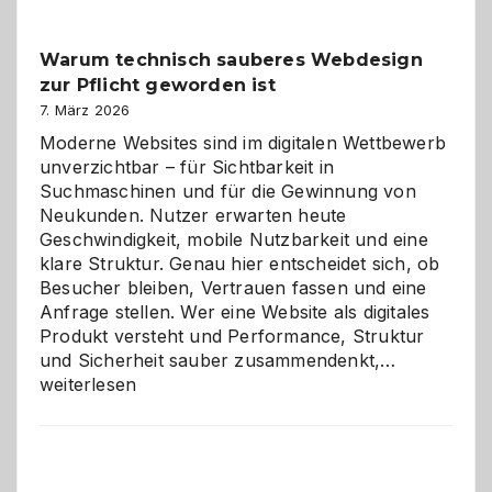
Klassiker
unter
Warum technisch sauberes Webdesign
den
zur Pflicht geworden ist
Logikrätseln
7. März 2026
Moderne Websites sind im digitalen Wettbewerb
unverzichtbar – für Sichtbarkeit in
Suchmaschinen und für die Gewinnung von
Neukunden. Nutzer erwarten heute
Geschwindigkeit, mobile Nutzbarkeit und eine
klare Struktur. Genau hier entscheidet sich, ob
Besucher bleiben, Vertrauen fassen und eine
Anfrage stellen. Wer eine Website als digitales
Produkt versteht und Performance, Struktur
Warum
und Sicherheit sauber zusammendenkt,…
technisch
weiterlesen
sauberes
Webdesig
zur
Pflicht