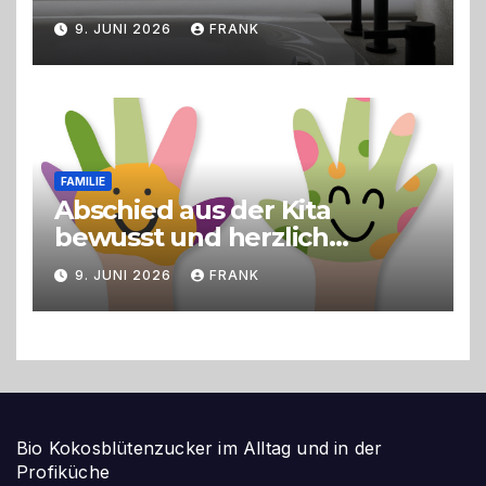
9. JUNI 2026
FRANK
FAMILIE
Abschied aus der Kita
bewusst und herzlich
gestalten
9. JUNI 2026
FRANK
Bio Kokosblütenzucker im Alltag und in der
Profiküche