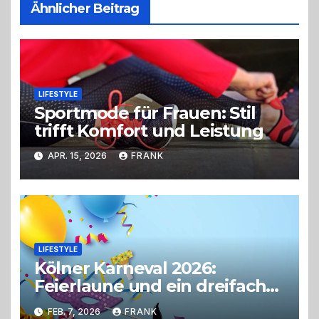
Ähnlicher Beitrag
LIFESTYLE
Sportmode für Frauen: Stil
trifft Komfort und Leistung
APR. 15, 2026
FRANK
LIFESTYLE
Kölner Karneval 2026:
Feierlaune und ein dreifaches
Alaaf!
FEB. 7, 2026
FRANK