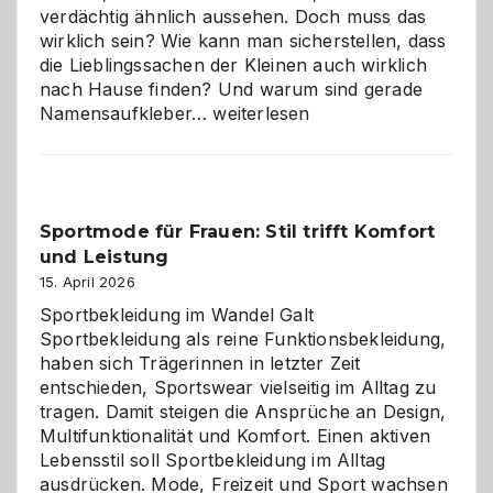
verdächtig ähnlich aussehen. Doch muss das
wirklich sein? Wie kann man sicherstellen, dass
die Lieblingssachen der Kleinen auch wirklich
nach Hause finden? Und warum sind gerade
Namensaufkleber
Namensaufkleber…
weiterlesen
im
Kindergarten:
Kleine
Helfer
Sportmode für Frauen: Stil trifft Komfort
gegen
und Leistung
das
große
15. April 2026
Chaos
Sportbekleidung im Wandel Galt
Sportbekleidung als reine Funktionsbekleidung,
haben sich Trägerinnen in letzter Zeit
entschieden, Sportswear vielseitig im Alltag zu
tragen. Damit steigen die Ansprüche an Design,
Multifunktionalität und Komfort. Einen aktiven
Lebensstil soll Sportbekleidung im Alltag
ausdrücken. Mode, Freizeit und Sport wachsen