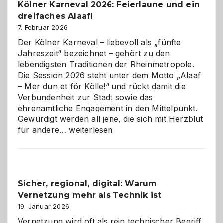
Kölner Karneval 2026: Feierlaune und ein
geworden
dreifaches Alaaf!
ist
7. Februar 2026
Der Kölner Karneval – liebevoll als „fünfte
Jahreszeit“ bezeichnet – gehört zu den
lebendigsten Traditionen der Rheinmetropole.
Die Session 2026 steht unter dem Motto „Alaaf
– Mer dun et för Kölle!“ und rückt damit die
Verbundenheit zur Stadt sowie das
ehrenamtliche Engagement in den Mittelpunkt.
Gewürdigt werden all jene, die sich mit Herzblut
Kölner
für andere…
weiterlesen
Karneval
2026:
Feierlaune
und
Sicher, regional, digital: Warum
ein
Vernetzung mehr als Technik ist
dreifaches
Alaaf!
19. Januar 2026
Vernetzung wird oft als rein technischer Begriff