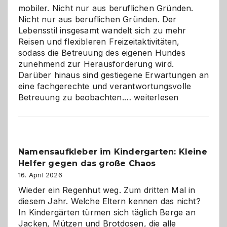
mobiler. Nicht nur aus beruflichen Gründen.
Nicht nur aus beruflichen Gründen. Der
Lebensstil insgesamt wandelt sich zu mehr
Reisen und flexibleren Freizeitaktivitäten,
sodass die Betreuung des eigenen Hundes
zunehmend zur Herausforderung wird.
Darüber hinaus sind gestiegene Erwartungen an
eine fachgerechte und verantwortungsvolle
Betreuung
Betreuung zu beobachten.…
weiterlesen
mit
Verantwortung
–
wann
Namensaufkleber im Kindergarten: Kleine
ist
Helfer gegen das große Chaos
eine
Hundepension
16. April 2026
die
Wieder ein Regenhut weg. Zum dritten Mal in
richtige
diesem Jahr. Welche Eltern kennen das nicht?
Wahl?
In Kindergärten türmen sich täglich Berge an
Jacken, Mützen und Brotdosen, die alle