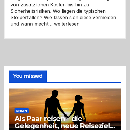
von zusätzlichen Kosten bis hin zu
Sicherheitsrisiken. Wo liegen die typischen
Stolperfallen? Wie lassen sich diese vermeiden
Selber
und wann macht…
weiterlesen
machen
oder
Profi
holen?
So
triffst
du
die
You missed
richtige
Entscheidung
REISEN
Als Paar reisen – die
Gelegenheit, neue Reiseziele