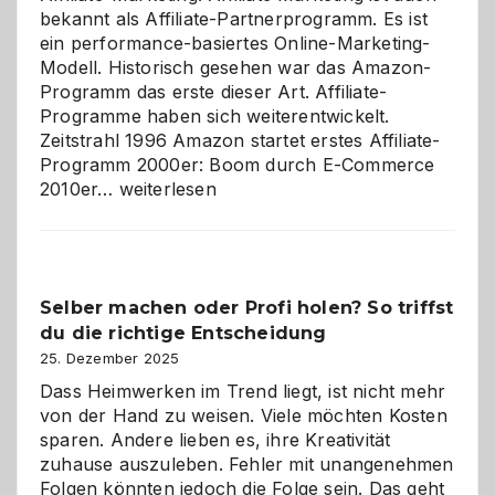
bekannt als Affiliate-Partnerprogramm. Es ist
ein performance-basiertes Online-Marketing-
Modell. Historisch gesehen war das Amazon-
Programm das erste dieser Art. Affiliate-
Programme haben sich weiterentwickelt.
Zeitstrahl 1996 Amazon startet erstes Affiliate-
Programm 2000er: Boom durch E-Commerce
Affiliate-
2010er…
weiterlesen
Programm
im
Überblick:
Chancen,
Selber machen oder Profi holen? So triffst
Herausforderungen
du die richtige Entscheidung
und
Zukunft
25. Dezember 2025
Dass Heimwerken im Trend liegt, ist nicht mehr
von der Hand zu weisen. Viele möchten Kosten
sparen. Andere lieben es, ihre Kreativität
zuhause auszuleben. Fehler mit unangenehmen
Folgen könnten jedoch die Folge sein. Das geht