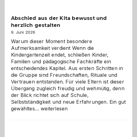
einfach
besser
Abschied aus der Kita bewusst und
verstehen
herzlich gestalten
9. Juni 2026
Warum dieser Moment besondere
Aufmerksamkeit verdient Wenn die
Kindergartenzeit endet, schließen Kinder,
Familien und pädagogische Fachkräfte ein
entscheidendes Kapitel. Aus ersten Schritten in
die Gruppe sind Freundschaften, Rituale und
Vertrauen entstanden. Für viele Eltern ist dieser
Übergang zugleich freudig und wehmütig, denn
der Blick richtet sich auf Schule,
Selbstständigkeit und neue Erfahrungen. Ein gut
Abschied
gewähltes…
weiterlesen
aus
der
Kita
bewusst