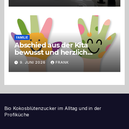
FAMILIE
Abschied aus der Kita
bewusst und herzlich
gestalten
9. JUNI 2026
FRANK
Bio Kokosblütenzucker im Alltag und in der
Profiküche