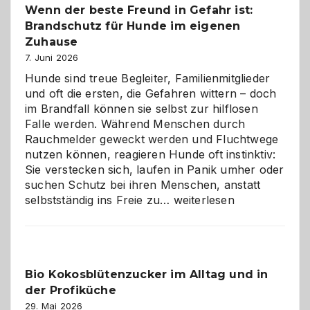
Wenn der beste Freund in Gefahr ist:
und
Brandschutz für Hunde im eigenen
herzlich
gestalten
Zuhause
7. Juni 2026
Hunde sind treue Begleiter, Familienmitglieder
und oft die ersten, die Gefahren wittern – doch
im Brandfall können sie selbst zur hilflosen
Falle werden. Während Menschen durch
Rauchmelder geweckt werden und Fluchtwege
nutzen können, reagieren Hunde oft instinktiv:
Sie verstecken sich, laufen in Panik umher oder
suchen Schutz bei ihren Menschen, anstatt
Wenn
selbstständig ins Freie zu…
weiterlesen
der
beste
Freund
in
Bio Kokosblütenzucker im Alltag und in
Gefahr
der Profiküche
ist:
Brandschutz
29. Mai 2026