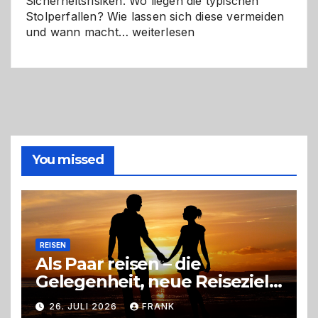
Sicherheitsrisiken. Wo liegen die typischen
Stolperfallen? Wie lassen sich diese vermeiden
Selber
und wann macht…
weiterlesen
machen
oder
Profi
holen?
So
triffst
du
die
You missed
richtige
Entscheidung
REISEN
Als Paar reisen – die
Gelegenheit, neue Reiseziele
zu entdecken
26. JULI 2026
FRANK