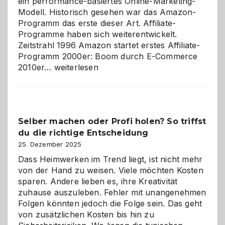
ein performance-basiertes Online-Marketing-
Modell. Historisch gesehen war das Amazon-
Programm das erste dieser Art. Affiliate-
Programme haben sich weiterentwickelt.
Zeitstrahl 1996 Amazon startet erstes Affiliate-
Programm 2000er: Boom durch E-Commerce
Affiliate-
2010er…
weiterlesen
Programm
im
Überblick:
Chancen,
Selber machen oder Profi holen? So triffst
Herausforderungen
du die richtige Entscheidung
und
Zukunft
25. Dezember 2025
Dass Heimwerken im Trend liegt, ist nicht mehr
von der Hand zu weisen. Viele möchten Kosten
sparen. Andere lieben es, ihre Kreativität
zuhause auszuleben. Fehler mit unangenehmen
Folgen könnten jedoch die Folge sein. Das geht
von zusätzlichen Kosten bis hin zu