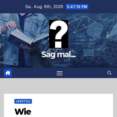
Zum
Sa.. Aug. 8th, 2026
5:47:21 PM
Inhalt
springen
Sag mal...
LIFESTYLE
Wie