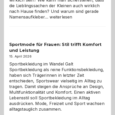
wirklich sein? Wie kann man sicherstellen, dass
die Lieblingssachen der Kleinen auch wirklich
nach Hause finden? Und warum sind gerade
Namensaufkleber
Namensaufkleber…
weiterlesen
im
Kindergarten:
Kleine
Helfer
Sportmode für Frauen: Stil trifft Komfort
gegen
und Leistung
das
große
15. April 2026
Chaos
Sportbekleidung im Wandel Galt
Sportbekleidung als reine Funktionsbekleidung,
haben sich Trägerinnen in letzter Zeit
entschieden, Sportswear vielseitig im Alltag zu
tragen. Damit steigen die Ansprüche an Design,
Multifunktionalität und Komfort. Einen aktiven
Lebensstil soll Sportbekleidung im Alltag
ausdrücken. Mode, Freizeit und Sport wachsen
alltagstauglich zusammen.