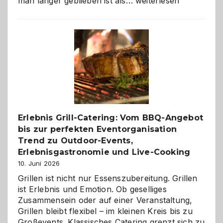
Als
man länger geblieben ist als…
weiterlesen
Paar
reisen
–
die
Gelegenheit,
neue
Reiseziele
zu
entdecken
Erlebnis Grill-Catering: Vom BBQ-Angebot
bis zur perfekten Eventorganisation
Trend zu Outdoor-Events,
Erlebnisgastronomie und Live-Cooking
10. Juni 2026
Grillen ist nicht nur Essenszubereitung. Grillen
ist Erlebnis und Emotion. Ob geselliges
Zusammensein oder auf einer Veranstaltung,
Grillen bleibt flexibel – im kleinen Kreis bis zu
Großevents. Klassisches Catering grenzt sich zu