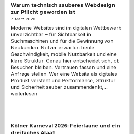
Warum technisch sauberes Webdesign
den
zur Pflicht geworden ist
Logikrätseln
7. März 2026
Moderne Websites sind im digitalen Wettbewerb
unverzichtbar – für Sichtbarkeit in
Suchmaschinen und für die Gewinnung von
Neukunden. Nutzer erwarten heute
Geschwindigkeit, mobile Nutzbarkeit und eine
klare Struktur. Genau hier entscheidet sich, ob
Besucher bleiben, Vertrauen fassen und eine
Anfrage stellen. Wer eine Website als digitales
Produkt versteht und Performance, Struktur
Warum
und Sicherheit sauber zusammendenkt,…
technisch
weiterlesen
sauberes
Webdesig
zur
Pflicht
Kölner Karneval 2026: Feierlaune und ein
geworden
dreifaches Alaaf!
ist