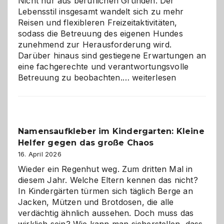
Nicht nur aus beruflichen Gründen. Der
Lebensstil insgesamt wandelt sich zu mehr
Reisen und flexibleren Freizeitaktivitäten,
sodass die Betreuung des eigenen Hundes
zunehmend zur Herausforderung wird.
Darüber hinaus sind gestiegene Erwartungen an
eine fachgerechte und verantwortungsvolle
Betreuung
Betreuung zu beobachten.…
weiterlesen
mit
Verantwortung
–
wann
Namensaufkleber im Kindergarten: Kleine
ist
Helfer gegen das große Chaos
eine
Hundepension
16. April 2026
die
Wieder ein Regenhut weg. Zum dritten Mal in
richtige
diesem Jahr. Welche Eltern kennen das nicht?
Wahl?
In Kindergärten türmen sich täglich Berge an
Jacken, Mützen und Brotdosen, die alle
verdächtig ähnlich aussehen. Doch muss das