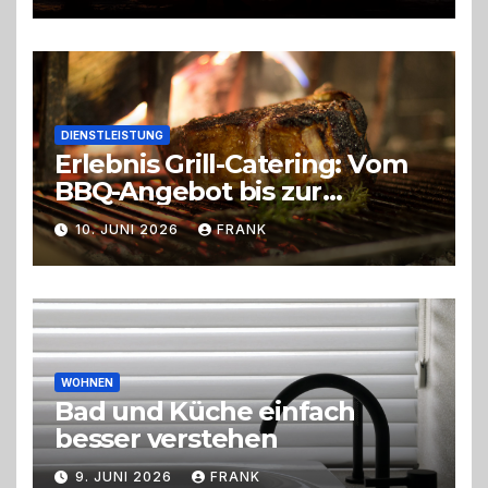
DIENSTLEISTUNG
Erlebnis Grill-Catering: Vom
BBQ-Angebot bis zur
perfekten Eventorganisation
10. JUNI 2026
FRANK
Trend zu Outdoor-Events,
Erlebnisgastronomie und
Live-Cooking
WOHNEN
Bad und Küche einfach
besser verstehen
9. JUNI 2026
FRANK