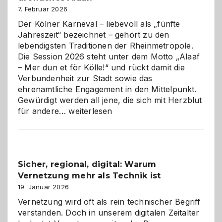
7. Februar 2026
Der Kölner Karneval – liebevoll als „fünfte
Jahreszeit“ bezeichnet – gehört zu den
lebendigsten Traditionen der Rheinmetropole.
Die Session 2026 steht unter dem Motto „Alaaf
– Mer dun et för Kölle!“ und rückt damit die
Verbundenheit zur Stadt sowie das
ehrenamtliche Engagement in den Mittelpunkt.
Gewürdigt werden all jene, die sich mit Herzblut
Kölner
für andere…
weiterlesen
Karneval
2026:
Feierlaune
und
Sicher, regional, digital: Warum
ein
Vernetzung mehr als Technik ist
dreifaches
Alaaf!
19. Januar 2026
Vernetzung wird oft als rein technischer Begriff
verstanden. Doch in unserem digitalen Zeitalter