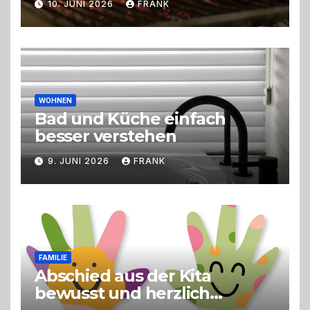
10. JUNI 2026
FRANK
Trend zu Outdoor-Events,
Erlebnisgastronomie und
Live-Cooking
WOHNEN
Bad und Küche einfach
besser verstehen
9. JUNI 2026
FRANK
FAMILIE
Abschied aus der Kita
bewusst und herzlich