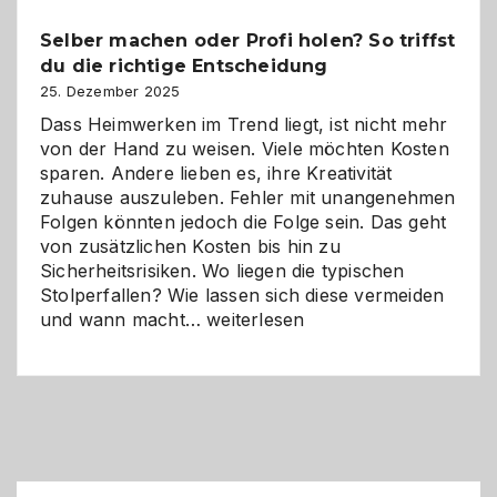
Chancen,
Selber machen oder Profi holen? So triffst
Herausforderungen
du die richtige Entscheidung
und
Zukunft
25. Dezember 2025
Dass Heimwerken im Trend liegt, ist nicht mehr
von der Hand zu weisen. Viele möchten Kosten
sparen. Andere lieben es, ihre Kreativität
zuhause auszuleben. Fehler mit unangenehmen
Folgen könnten jedoch die Folge sein. Das geht
von zusätzlichen Kosten bis hin zu
Sicherheitsrisiken. Wo liegen die typischen
Stolperfallen? Wie lassen sich diese vermeiden
Selber
und wann macht…
weiterlesen
machen
oder
Profi
holen?
So
triffst
du