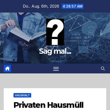
Zum
Do.. Aug. 6th, 2026
4:28:58 AM
Inhalt
springen
Sag mal...
HAUSHALT
Privaten Hausmüll