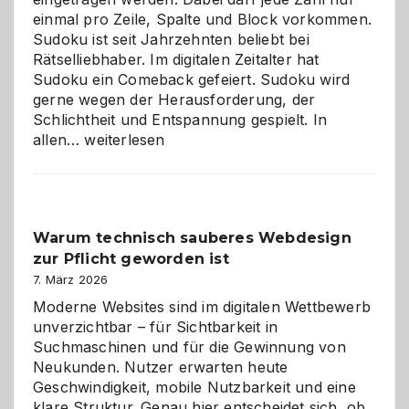
einmal pro Zeile, Spalte und Block vorkommen.
Sudoku ist seit Jahrzehnten beliebt bei
Rätselliebhaber. Im digitalen Zeitalter hat
Sudoku ein Comeback gefeiert. Sudoku wird
gerne wegen der Herausforderung, der
Schlichtheit und Entspannung gespielt. In
Sudoku
allen…
weiterlesen
entdecken:
Der
Klassiker
unter
Warum technisch sauberes Webdesign
den
zur Pflicht geworden ist
Logikrätseln
7. März 2026
Moderne Websites sind im digitalen Wettbewerb
unverzichtbar – für Sichtbarkeit in
Suchmaschinen und für die Gewinnung von
Neukunden. Nutzer erwarten heute
Geschwindigkeit, mobile Nutzbarkeit und eine
klare Struktur. Genau hier entscheidet sich, ob