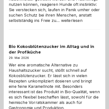
nutzen können, reagieren Hunde oft instinktiv:
Sie verstecken sich, laufen in Panik umher oder
suchen Schutz bei ihren Menschen, anstatt
Wenn
selbstständig ins Freie zu…
weiterlesen
der
beste
Freund
in
Bio Kokosblütenzucker im Alltag und in
Gefahr
der Profiküche
ist:
Brandschutz
29. Mai 2026
für
Wer eine aromatische Alternative zu
Hunde
Haushaltszucker sucht, stößt schnell auf
im
Kokosblütenzucker. Er lässt sich in vielen
eigenen
Rezepten unkompliziert dosieren und bringt
Zuhause
eine feine Karamellnote mit. Besonders
interessant ist das Produkt in Bio-Qualität, wenn
es sich flexibel beschaffen lässt, sowohl für die
heimische Vorratskammer als auch für
Gastronomie und Produktion.