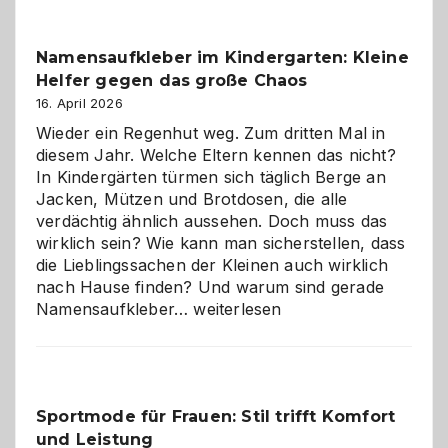
–
wann
Namensaufkleber im Kindergarten: Kleine
ist
Helfer gegen das große Chaos
eine
Hundepension
16. April 2026
die
Wieder ein Regenhut weg. Zum dritten Mal in
richtige
diesem Jahr. Welche Eltern kennen das nicht?
Wahl?
In Kindergärten türmen sich täglich Berge an
Jacken, Mützen und Brotdosen, die alle
verdächtig ähnlich aussehen. Doch muss das
wirklich sein? Wie kann man sicherstellen, dass
die Lieblingssachen der Kleinen auch wirklich
nach Hause finden? Und warum sind gerade
Namensaufkleber
Namensaufkleber…
weiterlesen
im
Kindergarten:
Kleine
Helfer
Sportmode für Frauen: Stil trifft Komfort
gegen
und Leistung
das