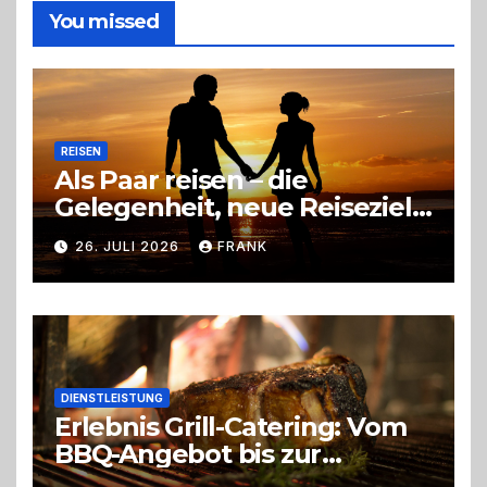
die
You missed
richtige
Entscheidung
REISEN
Als Paar reisen – die
Gelegenheit, neue Reiseziele
zu entdecken
26. JULI 2026
FRANK
DIENSTLEISTUNG
Erlebnis Grill-Catering: Vom
BBQ-Angebot bis zur
perfekten Eventorganisation