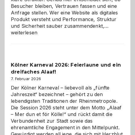
Besucher bleiben, Vertrauen fassen und eine
Anfrage stellen. Wer eine Website als digitales
Produkt versteht und Performance, Struktur
Warum
und Sicherheit sauber zusammendenkt,…
technisch
weiterlesen
sauberes
Webdesig
zur
Pflicht
Kölner Karneval 2026: Feierlaune und ein
geworden
dreifaches Alaaf!
ist
7. Februar 2026
Der Kölner Karneval – liebevoll als „fünfte
Jahreszeit“ bezeichnet – gehört zu den
lebendigsten Traditionen der Rheinmetropole.
Die Session 2026 steht unter dem Motto „Alaaf
– Mer dun et för Kölle!“ und rückt damit die
Verbundenheit zur Stadt sowie das
ehrenamtliche Engagement in den Mittelpunkt.
Gewürdigt werden all jene, die sich mit Herzblut