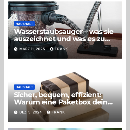
HAUSHALT
Wasserstaubsauger – was sie
auszeichnet und was es zu
beachten gilt
MÄRZ 11, 2025
FRANK
HAUSHALT
Sicher, bequem, effizient:
Warum eine Paketbox dein
Leben erleichtert
DEZ. 5, 2024
FRANK