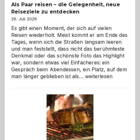
Als Paar reisen – die Gelegenheit, neue
Reiseziele zu entdecken
26. Juli 2026
Es gibt einen Moment, der sich auf vielen
Reisen wiederholt. Meist kommt er am Ende des
Tages, wenn sich die Straßen langsam leeren
und man feststellt, dass nicht das berühmteste
Denkmal oder das schönste Foto das Highlight
war, sondern etwas viel Einfacheres: ein
Gespräch beim Abendessen, ein Platz, auf dem
Als
man länger geblieben ist als…
weiterlesen
Paar
reisen
–
die
Gelegenheit,
neue
Reiseziele
zu
entdecken