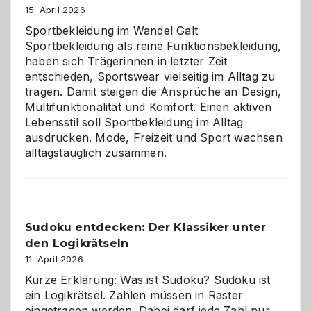
große
15. April 2026
Chaos
Sportbekleidung im Wandel Galt
Sportbekleidung als reine Funktionsbekleidung,
haben sich Trägerinnen in letzter Zeit
entschieden, Sportswear vielseitig im Alltag zu
tragen. Damit steigen die Ansprüche an Design,
Multifunktionalität und Komfort. Einen aktiven
Lebensstil soll Sportbekleidung im Alltag
ausdrücken. Mode, Freizeit und Sport wachsen
alltagstauglich zusammen.
Sudoku entdecken: Der Klassiker unter
den Logikrätseln
11. April 2026
Kurze Erklärung: Was ist Sudoku? Sudoku ist
ein Logikrätsel. Zahlen müssen in Raster
eingetragen werden. Dabei darf jede Zahl nur