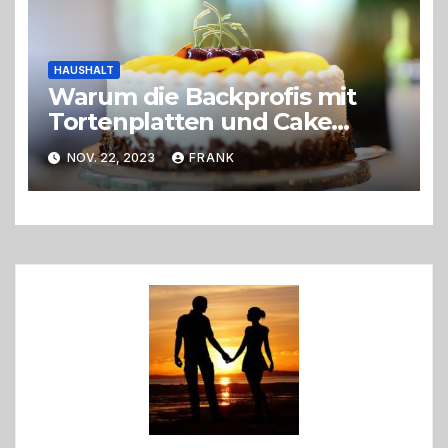
HAUSHALT
Warum die Backprofis mit
Tortenplatten und Cake
Boards arbeiten
NOV. 22, 2023
FRANK