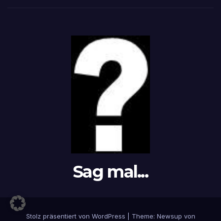
Sag mal...
Stolz präsentiert von WordPress
|
Theme: Newsup von