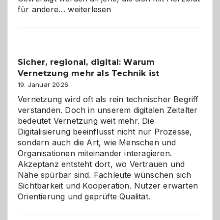
Kölner
für andere…
weiterlesen
Karneval
2026:
Feierlaune
und
Sicher, regional, digital: Warum
ein
Vernetzung mehr als Technik ist
dreifaches
Alaaf!
19. Januar 2026
Vernetzung wird oft als rein technischer Begriff
verstanden. Doch in unserem digitalen Zeitalter
bedeutet Vernetzung weit mehr. Die
Digitalisierung beeinflusst nicht nur Prozesse,
sondern auch die Art, wie Menschen und
Organisationen miteinander interagieren.
Akzeptanz entsteht dort, wo Vertrauen und
Nähe spürbar sind. Fachleute wünschen sich
Sichtbarkeit und Kooperation. Nutzer erwarten
Orientierung und geprüfte Qualität.