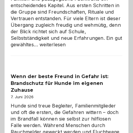
entscheidendes Kapitel. Aus ersten Schritten in
die Gruppe sind Freundschaften, Rituale und
Vertrauen entstanden. Für viele Eltern ist dieser
Übergang zugleich freudig und wehmütig, denn
der Blick richtet sich auf Schule,
Selbstständigkeit und neue Erfahrungen. Ein gut
Abschied
gewähltes…
weiterlesen
aus
der
Kita
bewusst
Wenn der beste Freund in Gefahr ist:
und
Brandschutz für Hunde im eigenen
herzlich
gestalten
Zuhause
7. Juni 2026
Hunde sind treue Begleiter, Familienmitglieder
und oft die ersten, die Gefahren wittern – doch
im Brandfall können sie selbst zur hilflosen
Falle werden. Während Menschen durch
Rauchmelder geweckt werden und Fluchtwege