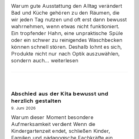
Warum gute Ausstattung den Alltag verändert
Bad und Küche gehören zu den Räumen, die
wir jeden Tag nutzen und oft erst dann bewusst
wahrnehmen, wenn etwas nicht funktioniert.
Ein tropfender Hahn, eine unpraktische Spüle
oder ein schwer zu reinigendes Waschbecken
können schnell stören. Deshalb lohnt es sich,
Produkte nicht nur nach Optik auszuwählen,
Bad
sondern auch…
weiterlesen
und
Küche
einfach
besser
Abschied aus der Kita bewusst und
verstehen
herzlich gestalten
9. Juni 2026
Warum dieser Moment besondere
Aufmerksamkeit verdient Wenn die
Kindergartenzeit endet, schließen Kinder,
Familien und pädagogische Fachkräfte ein