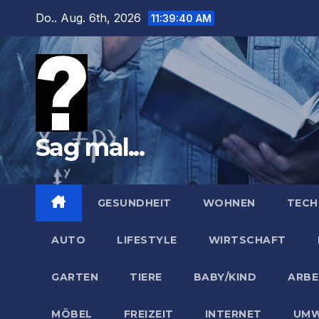
Zum
Do.. Aug. 6th, 2026
11:39:41 AM
Inhalt
springen
Sag mal...
GESUNDHEIT
WOHNEN
TECH
AUTO
LIFESTYLE
WIRTSCHAFT
GARTEN
TIERE
BABY/KIND
ARBE
MÖBEL
FREIZEIT
INTERNET
UMW