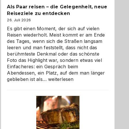
Als Paar reisen – die Gelegenheit, neue
Reiseziele zu entdecken
26. Juli 2026
Es gibt einen Moment, der sich auf vielen
Reisen wiederholt. Meist kommt er am Ende
des Tages, wenn sich die Straßen langsam
leeren und man feststellt, dass nicht das
berühmteste Denkmal oder das schönste
Foto das Highlight war, sondern etwas viel
Einfacheres: ein Gespräch beim
Abendessen, ein Platz, auf dem man länger
Als
geblieben ist als…
weiterlesen
Paar
reisen
–
die
Gelegenheit,
neue
Reiseziele