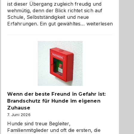
ist dieser Übergang zugleich freudig und
wehmütig, denn der Blick richtet sich auf
Schule, Selbstständigkeit und neue
Abschied
Erfahrungen. Ein gut gewähltes…
weiterlesen
aus
der
Kita
bewusst
und
herzlich
gestalten
Wenn der beste Freund in Gefahr ist:
Brandschutz für Hunde im eigenen
Zuhause
7. Juni 2026
Hunde sind treue Begleiter,
Familienmitglieder und oft die ersten, die