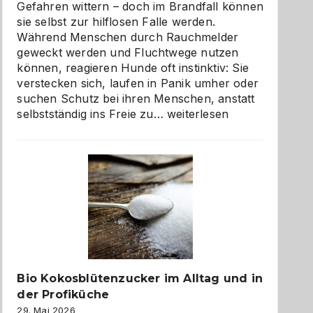
Gefahren wittern – doch im Brandfall können
sie selbst zur hilflosen Falle werden.
Während Menschen durch Rauchmelder
geweckt werden und Fluchtwege nutzen
können, reagieren Hunde oft instinktiv: Sie
verstecken sich, laufen in Panik umher oder
suchen Schutz bei ihren Menschen, anstatt
Wenn
selbstständig ins Freie zu…
weiterlesen
der
beste
Freund
in
Gefahr
ist:
Brandschutz
für
Hunde
im
Bio Kokosblütenzucker im Alltag und in
eigenen
der Profiküche
Zuhause
29. Mai 2026