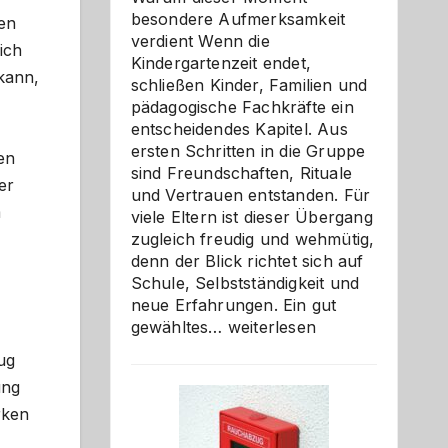
besondere Aufmerksamkeit
len
verdient Wenn die
ich
Kindergartenzeit endet,
 kann,
schließen Kinder, Familien und
pädagogische Fachkräfte ein
entscheidendes Kapitel. Aus
ersten Schritten in die Gruppe
ten
sind Freundschaften, Rituale
er
und Vertrauen entstanden. Für
m
viele Eltern ist dieser Übergang
zugleich freudig und wehmütig,
denn der Blick richtet sich auf
Schule, Selbstständigkeit und
neue Erfahrungen. Ein gut
Abschied
gewähltes…
weiterlesen
aus
ug
der
ung
Kita
rken
bewusst
und