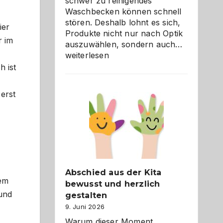
schwer zu reinigendes
Waschbecken können schnell
stören. Deshalb lohnt es sich,
ier
Produkte nicht nur nach Optik
r im
Bad
auszuwählen, sondern auch…
und
weiterlesen
Küche
h ist
einfach
besser
erst
verstehe
Abschied aus der Kita
rem
bewusst und herzlich
 und
gestalten
9. Juni 2026
Warum dieser Moment