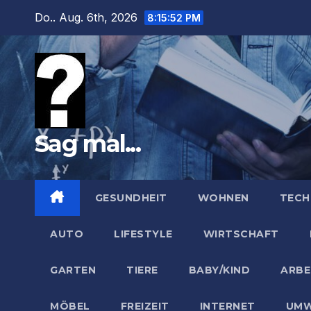
Zum
Do.. Aug. 6th, 2026
8:15:53 PM
Inhalt
springen
Sag mal...
GESUNDHEIT
WOHNEN
TECH
AUTO
LIFESTYLE
WIRTSCHAFT
GARTEN
TIERE
BABY/KIND
ARBE
MÖBEL
FREIZEIT
INTERNET
UMW