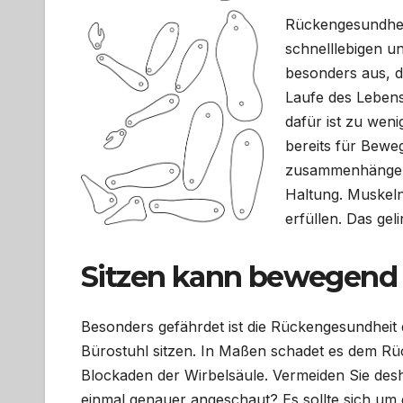
Rückengesundheit
schnelllebigen u
besonders aus, de
Laufe des Lebens
dafür ist zu wen
bereits für Beweg
zusammenhängend
Haltung. Muskeln
erfüllen. Das ge
Sitzen kann bewegend 
Besonders gefährdet ist die Rückengesundheit 
Bürostuhl sitzen. In Maßen schadet es dem Rü
Blockaden der Wirbelsäule. Vermeiden Sie desh
einmal genauer angeschaut? Es sollte sich um