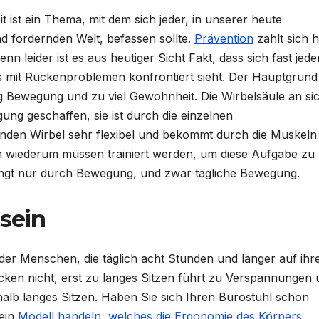
 ist ein Thema, mit dem sich jeder, in unserer heute
nd fordernden Welt, befassen sollte.
Prävention
zahlt sich h
nn leider ist es aus heutiger Sicht Fakt, dass sich fast jede
 mit Rückenproblemen konfrontiert sieht. Der Hauptgrund
ig Bewegung und zu viel Gewohnheit. Die Wirbelsäule an sic
ung geschaffen, sie ist durch die einzelnen
en Wirbel sehr flexibel und bekommt durch die Muskeln 
 wiederum müssen trainiert werden, um diese Aufgabe zu
lingt nur durch Bewegung, und zwar tägliche Bewegung.
sein
der Menschen, die täglich acht Stunden und länger auf ih
cken nicht, erst zu langes Sitzen führt zu Verspannungen
alb langes Sitzen. Haben Sie sich Ihren Bürostuhl schon
 ein
Modell handeln, welches die Ergonomie des Körpers