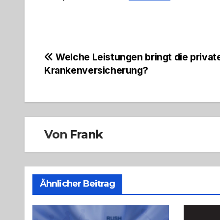
Beitragsnavigation
Welche Leistungen bringt die privat
Krankenversicherung?
Von
Frank
Ähnlicher Beitrag