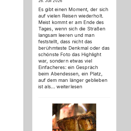
26. Juli 2026
Es gibt einen Moment, der sich
auf vielen Reisen wiederholt.
Meist kommt er am Ende des
Tages, wenn sich die Straßen
langsam leeren und man
feststellt, dass nicht das
berühmteste Denkmal oder das
schönste Foto das Highlight
war, sondern etwas viel
Einfacheres: ein Gespräch
beim Abendessen, ein Platz,
auf dem man länger geblieben
Als
ist als…
weiterlesen
Paar
reisen
–
die
Gelegenheit,
neue