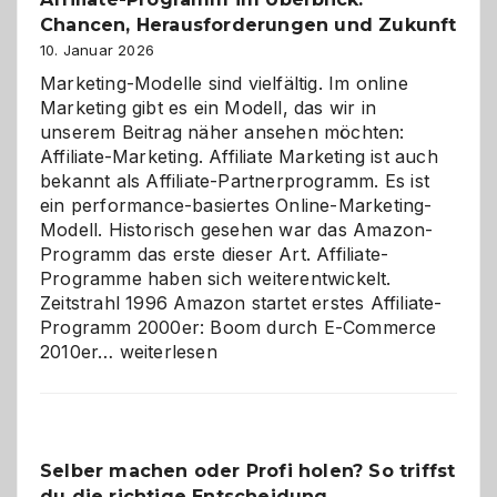
Chancen, Herausforderungen und Zukunft
10. Januar 2026
Marketing-Modelle sind vielfältig. Im online
Marketing gibt es ein Modell, das wir in
unserem Beitrag näher ansehen möchten:
Affiliate-Marketing. Affiliate Marketing ist auch
bekannt als Affiliate-Partnerprogramm. Es ist
ein performance-basiertes Online-Marketing-
Modell. Historisch gesehen war das Amazon-
Programm das erste dieser Art. Affiliate-
Programme haben sich weiterentwickelt.
Zeitstrahl 1996 Amazon startet erstes Affiliate-
Programm 2000er: Boom durch E-Commerce
Affiliate-
2010er…
weiterlesen
Programm
im
Überblick:
Chancen,
Selber machen oder Profi holen? So triffst
Herausforderungen
du die richtige Entscheidung
und