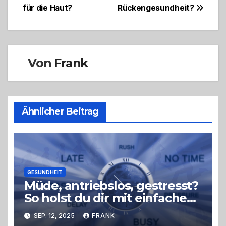
für die Haut?
Rückengesundheit?
Von
Frank
Ähnlicher Beitrag
GESUNDHEIT
Müde, antriebslos, gestresst?
So holst du dir mit einfachen
Tricks neue Energie zurück –
SEP. 12, 2025
FRANK
ohne radikale