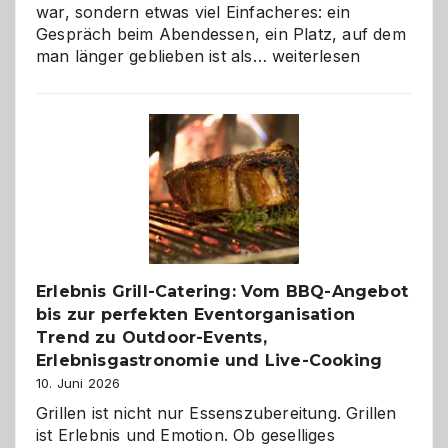
war, sondern etwas viel Einfacheres: ein
Gespräch beim Abendessen, ein Platz, auf dem
Als
man länger geblieben ist als…
weiterlesen
Paar
reisen
–
die
Gelegenheit,
neue
Reiseziele
zu
entdecken
Erlebnis Grill-Catering: Vom BBQ-Angebot
bis zur perfekten Eventorganisation
Trend zu Outdoor-Events,
Erlebnisgastronomie und Live-Cooking
10. Juni 2026
Grillen ist nicht nur Essenszubereitung. Grillen
ist Erlebnis und Emotion. Ob geselliges