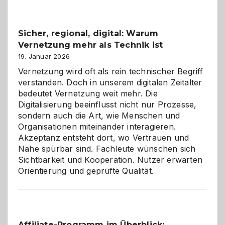
2026:
Feierlaune
und
Sicher, regional, digital: Warum
ein
Vernetzung mehr als Technik ist
dreifaches
Alaaf!
19. Januar 2026
Vernetzung wird oft als rein technischer Begriff
verstanden. Doch in unserem digitalen Zeitalter
bedeutet Vernetzung weit mehr. Die
Digitalisierung beeinflusst nicht nur Prozesse,
sondern auch die Art, wie Menschen und
Organisationen miteinander interagieren.
Akzeptanz entsteht dort, wo Vertrauen und
Nähe spürbar sind. Fachleute wünschen sich
Sichtbarkeit und Kooperation. Nutzer erwarten
Orientierung und geprüfte Qualität.
Affiliate-Programm im Überblick: