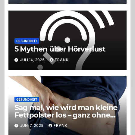
Veränderungen
GESUNDHEIT
5 Mythen über Hörverlust
JULI 14, 2025
FRANK
GESUNDHEIT
Sag mal, wie wird man kleine
Fettpolster los – ganz ohne
OP?
JUNI 7, 2025
FRANK