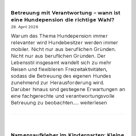
Betreuung mit Verantwortung – wann ist
eine Hundepension die richtige Wahl?
28. April 2026
Warum das Thema Hundepension immer
relevanter wird Hundebesitzer werden immer
mobiler. Nicht nur aus beruflichen Gründen.
Nicht nur aus beruflichen Gründen. Der
Lebensstil insgesamt wandelt sich zu mehr
Reisen und flexibleren Freizeitaktivitäten,
sodass die Betreuung des eigenen Hundes
zunehmend zur Herausforderung wird.
Darüber hinaus sind gestiegene Erwartungen an
eine fachgerechte und verantwortungsvolle
Betreuung
Betreuung zu beobachten.…
weiterlesen
mit
Verantwortung
–
wann
Namensaufkleber im Kindergarten: Kleine
ist