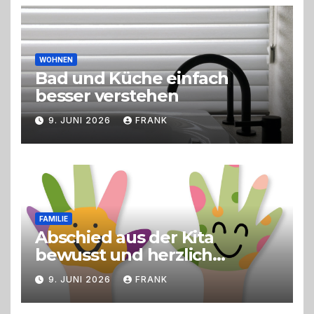
Live-Cooking
WOHNEN
Bad und Küche einfach
besser verstehen
9. JUNI 2026
FRANK
FAMILIE
Abschied aus der Kita
bewusst und herzlich
gestalten
9. JUNI 2026
FRANK