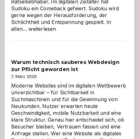
Rätselliebhaber. Im digitalen Zeitalter hat
Sudoku ein Comeback gefeiert. Sudoku wird
gerne wegen der Herausforderung, der
Schlichtheit und Entspannung gespielt. In
Sudoku
allen…
weiterlesen
entdecken:
Der
Klassiker
unter
Warum technisch sauberes Webdesign
den
zur Pflicht geworden ist
Logikrätseln
7. März 2026
Moderne Websites sind im digitalen Wettbewerb
unverzichtbar – für Sichtbarkeit in
Suchmaschinen und für die Gewinnung von
Neukunden. Nutzer erwarten heute
Geschwindigkeit, mobile Nutzbarkeit und eine
klare Struktur. Genau hier entscheidet sich, ob
Besucher bleiben, Vertrauen fassen und eine
Anfrage stellen. Wer eine Website als digitales