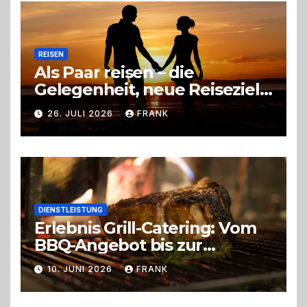
REISEN
Als Paar reisen – die
Gelegenheit, neue Reiseziele
zu entdecken
26. JULI 2026
FRANK
DIENSTLEISTUNG
Erlebnis Grill-Catering: Vom
BBQ-Angebot bis zur
perfekten Eventorganisation
10. JUNI 2026
FRANK
Trend zu Outdoor-Events,
Erlebnisgastronomie und