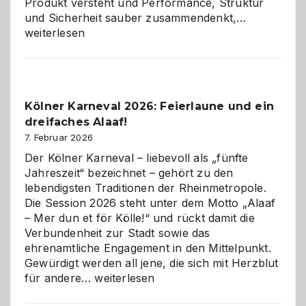
Produkt versteht und Performance, Struktur
Warum
und Sicherheit sauber zusammendenkt,…
technisch
weiterlesen
sauberes
Webdesig
zur
Pflicht
Kölner Karneval 2026: Feierlaune und ein
geworden
dreifaches Alaaf!
ist
7. Februar 2026
Der Kölner Karneval – liebevoll als „fünfte
Jahreszeit“ bezeichnet – gehört zu den
lebendigsten Traditionen der Rheinmetropole.
Die Session 2026 steht unter dem Motto „Alaaf
– Mer dun et för Kölle!“ und rückt damit die
Verbundenheit zur Stadt sowie das
ehrenamtliche Engagement in den Mittelpunkt.
Gewürdigt werden all jene, die sich mit Herzblut
Kölner
für andere…
weiterlesen
Karneval