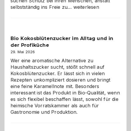
suchen Schutz bei ihren Menschen, anstatt
Wenn
selbstständig ins Freie zu…
weiterlesen
der
beste
Freund
in
Bio Kokosblütenzucker im Alltag und in
Gefahr
der Profiküche
ist:
Brandschutz
29. Mai 2026
für
Wer eine aromatische Alternative zu
Hunde
Haushaltszucker sucht, stößt schnell auf
im
Kokosblütenzucker. Er lässt sich in vielen
eigenen
Rezepten unkompliziert dosieren und bringt
Zuhause
eine feine Karamellnote mit. Besonders
interessant ist das Produkt in Bio-Qualität, wenn
es sich flexibel beschaffen lässt, sowohl für die
heimische Vorratskammer als auch für
Gastronomie und Produktion.