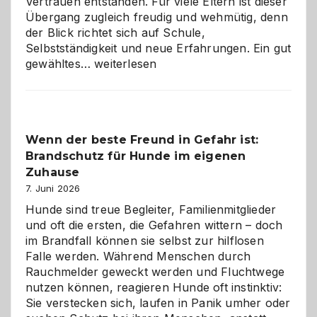
Vertrauen entstanden. Für viele Eltern ist dieser
Übergang zugleich freudig und wehmütig, denn
der Blick richtet sich auf Schule,
Selbstständigkeit und neue Erfahrungen. Ein gut
Abschied
gewähltes…
weiterlesen
aus
der
Kita
bewusst
Wenn der beste Freund in Gefahr ist:
und
Brandschutz für Hunde im eigenen
herzlich
gestalten
Zuhause
7. Juni 2026
Hunde sind treue Begleiter, Familienmitglieder
und oft die ersten, die Gefahren wittern – doch
im Brandfall können sie selbst zur hilflosen
Falle werden. Während Menschen durch
Rauchmelder geweckt werden und Fluchtwege
nutzen können, reagieren Hunde oft instinktiv:
Sie verstecken sich, laufen in Panik umher oder