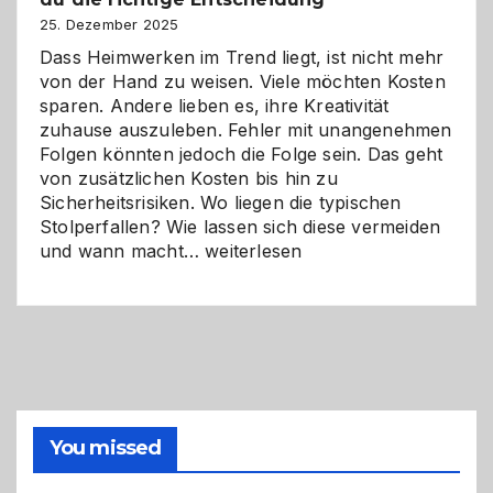
Zukunft
25. Dezember 2025
Dass Heimwerken im Trend liegt, ist nicht mehr
von der Hand zu weisen. Viele möchten Kosten
sparen. Andere lieben es, ihre Kreativität
zuhause auszuleben. Fehler mit unangenehmen
Folgen könnten jedoch die Folge sein. Das geht
von zusätzlichen Kosten bis hin zu
Sicherheitsrisiken. Wo liegen die typischen
Stolperfallen? Wie lassen sich diese vermeiden
Selber
und wann macht…
weiterlesen
machen
oder
Profi
holen?
So
triffst
du
die
You missed
richtige
Entscheidung