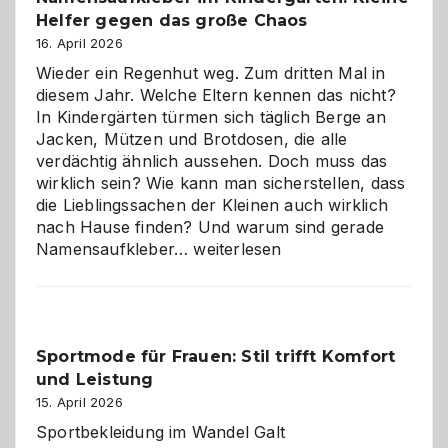
Helfer gegen das große Chaos
eine
Hundepension
16. April 2026
die
Wieder ein Regenhut weg. Zum dritten Mal in
richtige
diesem Jahr. Welche Eltern kennen das nicht?
Wahl?
In Kindergärten türmen sich täglich Berge an
Jacken, Mützen und Brotdosen, die alle
verdächtig ähnlich aussehen. Doch muss das
wirklich sein? Wie kann man sicherstellen, dass
die Lieblingssachen der Kleinen auch wirklich
nach Hause finden? Und warum sind gerade
Namensaufkleber
Namensaufkleber…
weiterlesen
im
Kindergarten:
Kleine
Helfer
Sportmode für Frauen: Stil trifft Komfort
gegen
und Leistung
das
große
15. April 2026
Chaos
Sportbekleidung im Wandel Galt