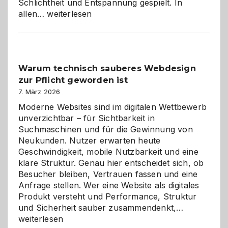
Schlichtheit und Entspannung gespielt. In
Sudoku
allen…
weiterlesen
entdecken:
Der
Klassiker
unter
Warum technisch sauberes Webdesign
den
zur Pflicht geworden ist
Logikrätseln
7. März 2026
Moderne Websites sind im digitalen Wettbewerb
unverzichtbar – für Sichtbarkeit in
Suchmaschinen und für die Gewinnung von
Neukunden. Nutzer erwarten heute
Geschwindigkeit, mobile Nutzbarkeit und eine
klare Struktur. Genau hier entscheidet sich, ob
Besucher bleiben, Vertrauen fassen und eine
Anfrage stellen. Wer eine Website als digitales
Produkt versteht und Performance, Struktur
Warum
und Sicherheit sauber zusammendenkt,…
technisch
weiterlesen