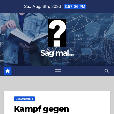
Zum
Sa.. Aug. 8th, 2026
3:57:07 PM
Inhalt
springen
Sag mal...
GESUNDHEIT
Kampf gegen