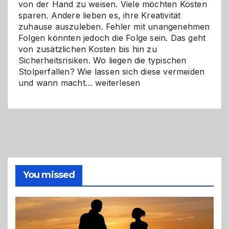
von der Hand zu weisen. Viele möchten Kosten
sparen. Andere lieben es, ihre Kreativität
zuhause auszuleben. Fehler mit unangenehmen
Folgen könnten jedoch die Folge sein. Das geht
von zusätzlichen Kosten bis hin zu
Sicherheitsrisiken. Wo liegen die typischen
Stolperfallen? Wie lassen sich diese vermeiden
Selber
und wann macht…
weiterlesen
machen
oder
Profi
holen?
So
triffst
du
die
You missed
richtige
Entscheidung