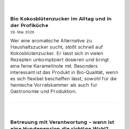
beste
Freund
in
Bio Kokosblütenzucker im Alltag und in
Gefahr
der Profiküche
ist:
Brandschutz
29. Mai 2026
für
Wer eine aromatische Alternative zu
Hunde
Haushaltszucker sucht, stößt schnell auf
im
Kokosblütenzucker. Er lässt sich in vielen
eigenen
Rezepten unkompliziert dosieren und bringt
Zuhause
eine feine Karamellnote mit. Besonders
interessant ist das Produkt in Bio-Qualität, wenn
es sich flexibel beschaffen lässt, sowohl für die
heimische Vorratskammer als auch für
Gastronomie und Produktion.
Betreuung mit Verantwortung – wann ist
eine Hundepension die richtige Wahl?