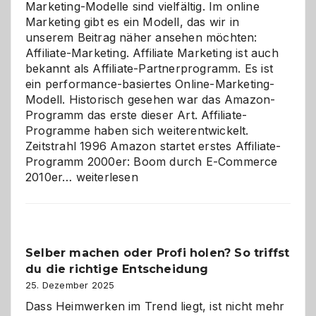
Marketing-Modelle sind vielfältig. Im online
Marketing gibt es ein Modell, das wir in
unserem Beitrag näher ansehen möchten:
Affiliate-Marketing. Affiliate Marketing ist auch
bekannt als Affiliate-Partnerprogramm. Es ist
ein performance-basiertes Online-Marketing-
Modell. Historisch gesehen war das Amazon-
Programm das erste dieser Art. Affiliate-
Programme haben sich weiterentwickelt.
Zeitstrahl 1996 Amazon startet erstes Affiliate-
Programm 2000er: Boom durch E-Commerce
Affiliate-
2010er…
weiterlesen
Programm
im
Überblick:
Chancen,
Selber machen oder Profi holen? So triffst
Herausforderungen
du die richtige Entscheidung
und
Zukunft
25. Dezember 2025
Dass Heimwerken im Trend liegt, ist nicht mehr