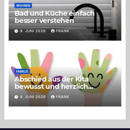
WOHNEN
Bad und Küche einfach
besser verstehen
9. JUNI 2026
FRANK
FAMILIE
Abschied aus der Kita
bewusst und herzlich
gestalten
9. JUNI 2026
FRANK