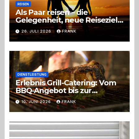
REISEN
Als Paar reisen – die
Gelegenheit, neue Reiseziele
zu entdecken
26. JULI 2026
FRANK
DIENSTLEISTUNG
Erlebnis Grill-Catering: Vom
BBQ-Angebot bis zur
perfekten Eventorganisation
10. JUNI 2026
FRANK
Trend zu Outdoor-Events,
Erlebnisgastronomie und
Live-Cooking