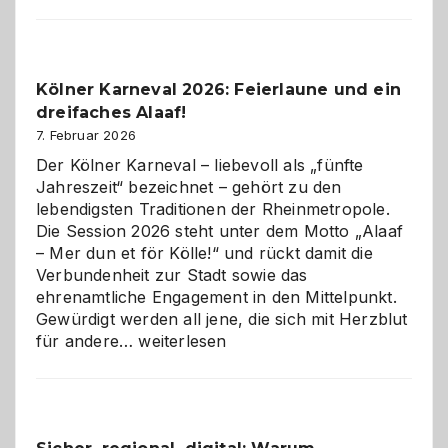
sauberes
Webdesig
zur
Pflicht
Kölner Karneval 2026: Feierlaune und ein
geworden
dreifaches Alaaf!
ist
7. Februar 2026
Der Kölner Karneval – liebevoll als „fünfte
Jahreszeit“ bezeichnet – gehört zu den
lebendigsten Traditionen der Rheinmetropole.
Die Session 2026 steht unter dem Motto „Alaaf
– Mer dun et för Kölle!“ und rückt damit die
Verbundenheit zur Stadt sowie das
ehrenamtliche Engagement in den Mittelpunkt.
Gewürdigt werden all jene, die sich mit Herzblut
Kölner
für andere…
weiterlesen
Karneval
2026:
Feierlaune
und