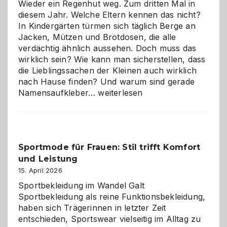
Wieder ein Regenhut weg. Zum dritten Mal in
richtige
diesem Jahr. Welche Eltern kennen das nicht?
Wahl?
In Kindergärten türmen sich täglich Berge an
Jacken, Mützen und Brotdosen, die alle
verdächtig ähnlich aussehen. Doch muss das
wirklich sein? Wie kann man sicherstellen, dass
die Lieblingssachen der Kleinen auch wirklich
nach Hause finden? Und warum sind gerade
Namensaufkleber
Namensaufkleber…
weiterlesen
im
Kindergarten:
Kleine
Helfer
Sportmode für Frauen: Stil trifft Komfort
gegen
und Leistung
das
große
15. April 2026
Chaos
Sportbekleidung im Wandel Galt
Sportbekleidung als reine Funktionsbekleidung,
haben sich Trägerinnen in letzter Zeit
entschieden, Sportswear vielseitig im Alltag zu