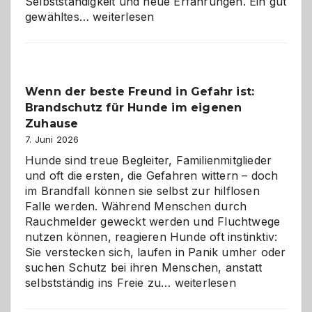
Selbstständigkeit und neue Erfahrungen. Ein gut
Abschied
gewähltes…
weiterlesen
aus
der
Kita
bewusst
Wenn der beste Freund in Gefahr ist:
und
Brandschutz für Hunde im eigenen
herzlich
gestalten
Zuhause
7. Juni 2026
Hunde sind treue Begleiter, Familienmitglieder
und oft die ersten, die Gefahren wittern – doch
im Brandfall können sie selbst zur hilflosen
Falle werden. Während Menschen durch
Rauchmelder geweckt werden und Fluchtwege
nutzen können, reagieren Hunde oft instinktiv:
Sie verstecken sich, laufen in Panik umher oder
suchen Schutz bei ihren Menschen, anstatt
Wenn
selbstständig ins Freie zu…
weiterlesen
der