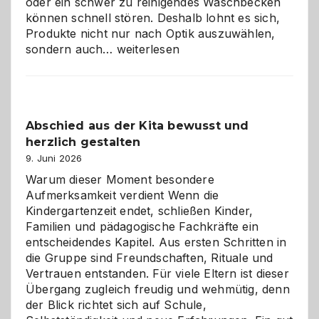
oder ein schwer zu reinigendes Waschbecken
können schnell stören. Deshalb lohnt es sich,
Produkte nicht nur nach Optik auszuwählen,
Bad
sondern auch…
weiterlesen
und
Küche
einfach
besser
Abschied aus der Kita bewusst und
verstehen
herzlich gestalten
9. Juni 2026
Warum dieser Moment besondere
Aufmerksamkeit verdient Wenn die
Kindergartenzeit endet, schließen Kinder,
Familien und pädagogische Fachkräfte ein
entscheidendes Kapitel. Aus ersten Schritten in
die Gruppe sind Freundschaften, Rituale und
Vertrauen entstanden. Für viele Eltern ist dieser
Übergang zugleich freudig und wehmütig, denn
der Blick richtet sich auf Schule,