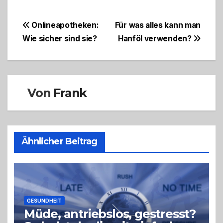
Beitragsnavigation
Onlineapotheken:
Für was alles kann man
Wie sicher sind sie?
Hanföl verwenden?
Von
Frank
Ähnlicher Beitrag
GESUNDHEIT
Müde, antriebslos, gestresst?