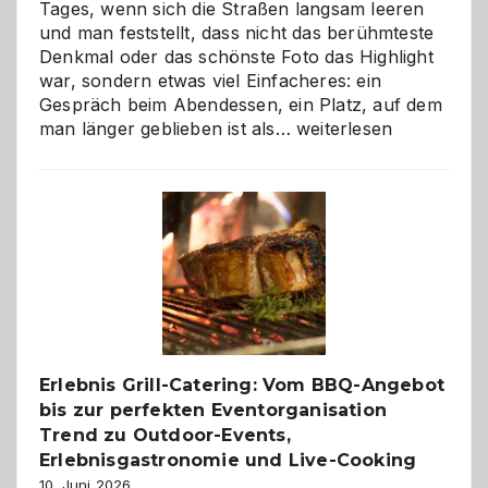
Tages, wenn sich die Straßen langsam leeren
und man feststellt, dass nicht das berühmteste
Denkmal oder das schönste Foto das Highlight
war, sondern etwas viel Einfacheres: ein
Gespräch beim Abendessen, ein Platz, auf dem
Als
man länger geblieben ist als…
weiterlesen
Paar
reisen
–
die
Gelegenheit,
neue
Reiseziele
zu
entdecken
Erlebnis Grill-Catering: Vom BBQ-Angebot
bis zur perfekten Eventorganisation
Trend zu Outdoor-Events,
Erlebnisgastronomie und Live-Cooking
10. Juni 2026