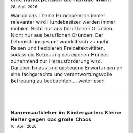
28. April 2026
Warum das Thema Hundepension immer
relevanter wird Hundebesitzer werden immer
mobiler. Nicht nur aus beruflichen Gründen.
Nicht nur aus beruflichen Gründen. Der
Lebensstil insgesamt wandelt sich zu mehr
Reisen und flexibleren Freizeitaktivitäten,
sodass die Betreuung des eigenen Hundes
zunehmend zur Herausforderung wird.
Darüber hinaus sind gestiegene Erwartungen an
eine fachgerechte und verantwortungsvolle
Betreuung
Betreuung zu beobachten.…
weiterlesen
mit
Verantwortung
–
wann
Namensaufkleber im Kindergarten: Kleine
ist
Helfer gegen das große Chaos
eine
Hundepension
16. April 2026
die