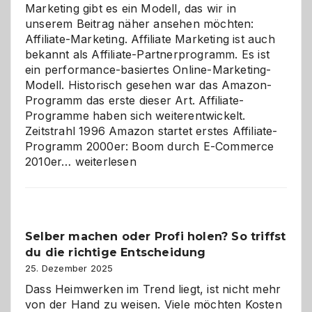
Marketing gibt es ein Modell, das wir in
unserem Beitrag näher ansehen möchten:
Affiliate-Marketing. Affiliate Marketing ist auch
bekannt als Affiliate-Partnerprogramm. Es ist
ein performance-basiertes Online-Marketing-
Modell. Historisch gesehen war das Amazon-
Programm das erste dieser Art. Affiliate-
Programme haben sich weiterentwickelt.
Zeitstrahl 1996 Amazon startet erstes Affiliate-
Programm 2000er: Boom durch E-Commerce
Affiliate-
2010er…
weiterlesen
Programm
im
Überblick:
Chancen,
Selber machen oder Profi holen? So triffst
Herausforderungen
du die richtige Entscheidung
und
Zukunft
25. Dezember 2025
Dass Heimwerken im Trend liegt, ist nicht mehr
von der Hand zu weisen. Viele möchten Kosten