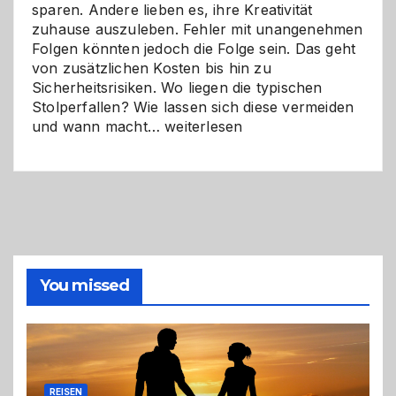
sparen. Andere lieben es, ihre Kreativität
zuhause auszuleben. Fehler mit unangenehmen
Folgen könnten jedoch die Folge sein. Das geht
von zusätzlichen Kosten bis hin zu
Sicherheitsrisiken. Wo liegen die typischen
Stolperfallen? Wie lassen sich diese vermeiden
Selber
und wann macht…
weiterlesen
machen
oder
Profi
holen?
So
triffst
du
die
You missed
richtige
Entscheidung
REISEN