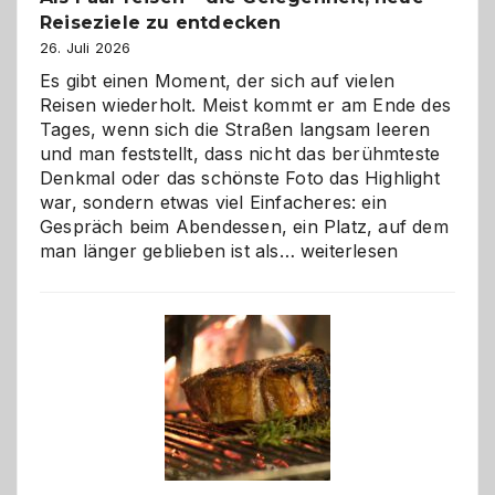
Reiseziele zu entdecken
26. Juli 2026
Es gibt einen Moment, der sich auf vielen
Reisen wiederholt. Meist kommt er am Ende des
Tages, wenn sich die Straßen langsam leeren
und man feststellt, dass nicht das berühmteste
Denkmal oder das schönste Foto das Highlight
war, sondern etwas viel Einfacheres: ein
Gespräch beim Abendessen, ein Platz, auf dem
Als
man länger geblieben ist als…
weiterlesen
Paar
reisen
–
die
Gelegenheit,
neue
Reiseziele
zu
entdecken