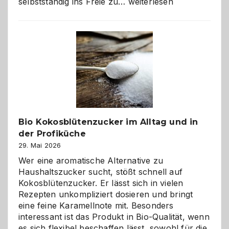
Wenn
selbstständig ins Freie zu…
weiterlesen
der
beste
Freund
in
Gefahr
ist:
Brandschutz
für
Hunde
im
Bio Kokosblütenzucker im Alltag und in
eigenen
der Profiküche
Zuhause
29. Mai 2026
Wer eine aromatische Alternative zu
Haushaltszucker sucht, stößt schnell auf
Kokosblütenzucker. Er lässt sich in vielen
Rezepten unkompliziert dosieren und bringt
eine feine Karamellnote mit. Besonders
interessant ist das Produkt in Bio-Qualität, wenn
es sich flexibel beschaffen lässt, sowohl für die