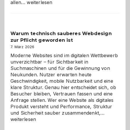
Sudoku
allen…
weiterlesen
entdecken:
Der
Klassiker
unter
Warum technisch sauberes Webdesign
den
zur Pflicht geworden ist
Logikrätseln
7. März 2026
Moderne Websites sind im digitalen Wettbewerb
unverzichtbar – für Sichtbarkeit in
Suchmaschinen und für die Gewinnung von
Neukunden. Nutzer erwarten heute
Geschwindigkeit, mobile Nutzbarkeit und eine
klare Struktur. Genau hier entscheidet sich, ob
Besucher bleiben, Vertrauen fassen und eine
Anfrage stellen. Wer eine Website als digitales
Produkt versteht und Performance, Struktur
Warum
und Sicherheit sauber zusammendenkt,…
technisch
weiterlesen
sauberes