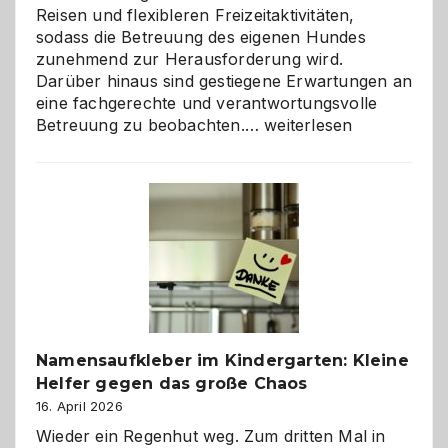
Reisen und flexibleren Freizeitaktivitäten,
sodass die Betreuung des eigenen Hundes
zunehmend zur Herausforderung wird.
Darüber hinaus sind gestiegene Erwartungen an
eine fachgerechte und verantwortungsvolle
Betreuung
Betreuung zu beobachten.…
weiterlesen
mit
Verantwortung
–
wann
ist
eine
Hundepension
die
richtige
Wahl?
Namensaufkleber im Kindergarten: Kleine
Helfer gegen das große Chaos
16. April 2026
Wieder ein Regenhut weg. Zum dritten Mal in