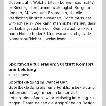
diesem Jahr. Welche Eltern kennen das nicht?
In Kindergärten türmen sich täglich Berge an
Jacken, Mützen und Brotdosen, die alle
verdächtig ähnlich aussehen. Doch muss das
wirklich sein? Wie kann man sicherstellen, dass
die Lieblingssachen der Kleinen auch wirklich
nach Hause finden? Und warum sind gerade
Namensaufkleber
Namensaufkleber…
weiterlesen
im
Kindergarten:
Kleine
Helfer
Sportmode für Frauen: Stil trifft Komfort
gegen
und Leistung
das
große
15. April 2026
Chaos
Sportbekleidung im Wandel Galt
Sportbekleidung als reine Funktionsbekleidung,
haben sich Trägerinnen in letzter Zeit
entschieden, Sportswear vielseitig im Alltag zu
tragen. Damit steigen die Ansprüche an Design,