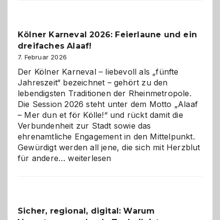
Webdesig
zur
Pflicht
Kölner Karneval 2026: Feierlaune und ein
geworden
dreifaches Alaaf!
ist
7. Februar 2026
Der Kölner Karneval – liebevoll als „fünfte
Jahreszeit“ bezeichnet – gehört zu den
lebendigsten Traditionen der Rheinmetropole.
Die Session 2026 steht unter dem Motto „Alaaf
– Mer dun et för Kölle!“ und rückt damit die
Verbundenheit zur Stadt sowie das
ehrenamtliche Engagement in den Mittelpunkt.
Gewürdigt werden all jene, die sich mit Herzblut
Kölner
für andere…
weiterlesen
Karneval
2026:
Feierlaune
und
Sicher, regional, digital: Warum
ein