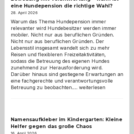
eine Hundepension die richtige Wahl?
28. April 2026
Warum das Thema Hundepension immer
relevanter wird Hundebesitzer werden immer
mobiler. Nicht nur aus beruflichen Gründen.
Nicht nur aus beruflichen Gründen. Der
Lebensstil insgesamt wandelt sich zu mehr
Reisen und flexibleren Freizeitaktivitäten,
sodass die Betreuung des eigenen Hundes
zunehmend zur Herausforderung wird.
Darüber hinaus sind gestiegene Erwartungen an
eine fachgerechte und verantwortungsvolle
Betreuung
Betreuung zu beobachten.…
weiterlesen
mit
Verantwortung
–
wann
Namensaufkleber im Kindergarten: Kleine
ist
Helfer gegen das große Chaos
eine
Hundepension
16. April 2026