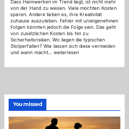
Dass Heimwerken im Trend liegt, ist nicht mehr
von der Hand zu weisen. Viele möchten Kosten
sparen. Andere lieben es, ihre Kreativität
zuhause auszuleben. Fehler mit unangenehmen
Folgen könnten jedoch die Folge sein. Das geht
von zusätzlichen Kosten bis hin zu
Sicherheitsrisiken. Wo liegen die typischen
Stolperfallen? Wie lassen sich diese vermeiden
Selber
und wann macht…
weiterlesen
machen
oder
Profi
holen?
So
triffst
du
die
You missed
richtige
Entscheidung