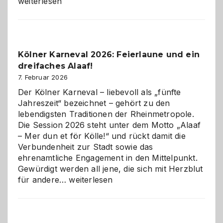
technisch
weiterlesen
sauberes
Webdesig
zur
Pflicht
Kölner Karneval 2026: Feierlaune und ein
geworden
dreifaches Alaaf!
ist
7. Februar 2026
Der Kölner Karneval – liebevoll als „fünfte
Jahreszeit“ bezeichnet – gehört zu den
lebendigsten Traditionen der Rheinmetropole.
Die Session 2026 steht unter dem Motto „Alaaf
– Mer dun et för Kölle!“ und rückt damit die
Verbundenheit zur Stadt sowie das
ehrenamtliche Engagement in den Mittelpunkt.
Gewürdigt werden all jene, die sich mit Herzblut
Kölner
für andere…
weiterlesen
Karneval
2026:
Feierlaune
und