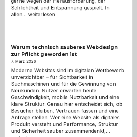
gerne wegen der Herausforderung, der
Schlichtheit und Entspannung gespielt. In
Sudoku
allen…
weiterlesen
entdecken:
Der
Klassiker
unter
Warum technisch sauberes Webdesign
den
zur Pflicht geworden ist
Logikrätseln
7. März 2026
Moderne Websites sind im digitalen Wettbewerb
unverzichtbar – für Sichtbarkeit in
Suchmaschinen und für die Gewinnung von
Neukunden. Nutzer erwarten heute
Geschwindigkeit, mobile Nutzbarkeit und eine
klare Struktur. Genau hier entscheidet sich, ob
Besucher bleiben, Vertrauen fassen und eine
Anfrage stellen. Wer eine Website als digitales
Produkt versteht und Performance, Struktur
Warum
und Sicherheit sauber zusammendenkt,…