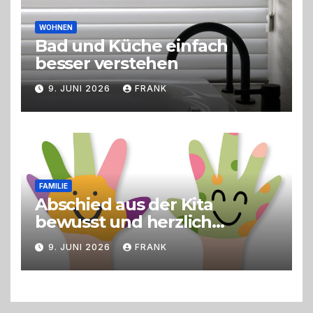
WOHNEN
Bad und Küche einfach
besser verstehen
9. JUNI 2026
FRANK
FAMILIE
Abschied aus der Kita
bewusst und herzlich
gestalten
9. JUNI 2026
FRANK