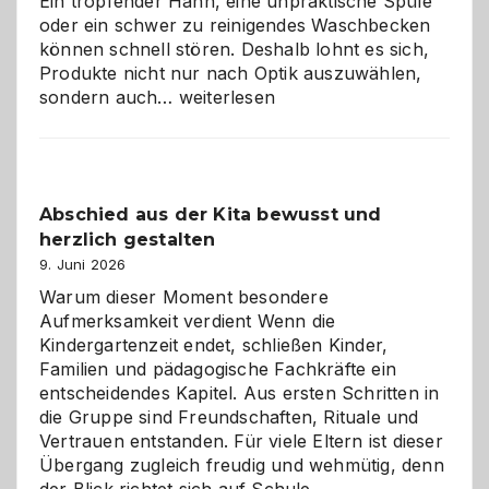
Ein tropfender Hahn, eine unpraktische Spüle
oder ein schwer zu reinigendes Waschbecken
können schnell stören. Deshalb lohnt es sich,
Produkte nicht nur nach Optik auszuwählen,
Bad
sondern auch…
weiterlesen
und
Küche
einfach
besser
Abschied aus der Kita bewusst und
verstehen
herzlich gestalten
9. Juni 2026
Warum dieser Moment besondere
Aufmerksamkeit verdient Wenn die
Kindergartenzeit endet, schließen Kinder,
Familien und pädagogische Fachkräfte ein
entscheidendes Kapitel. Aus ersten Schritten in
die Gruppe sind Freundschaften, Rituale und
Vertrauen entstanden. Für viele Eltern ist dieser
Übergang zugleich freudig und wehmütig, denn
der Blick richtet sich auf Schule,