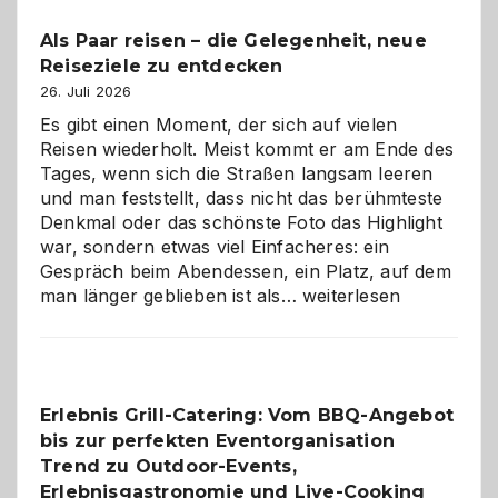
Als Paar reisen – die Gelegenheit, neue
Reiseziele zu entdecken
26. Juli 2026
Es gibt einen Moment, der sich auf vielen
Reisen wiederholt. Meist kommt er am Ende des
Tages, wenn sich die Straßen langsam leeren
und man feststellt, dass nicht das berühmteste
Denkmal oder das schönste Foto das Highlight
war, sondern etwas viel Einfacheres: ein
Gespräch beim Abendessen, ein Platz, auf dem
Als
man länger geblieben ist als…
weiterlesen
Paar
reisen
–
die
Erlebnis Grill-Catering: Vom BBQ-Angebot
Gelegenheit,
bis zur perfekten Eventorganisation
neue
Reiseziele
Trend zu Outdoor-Events,
zu
Erlebnisgastronomie und Live-Cooking