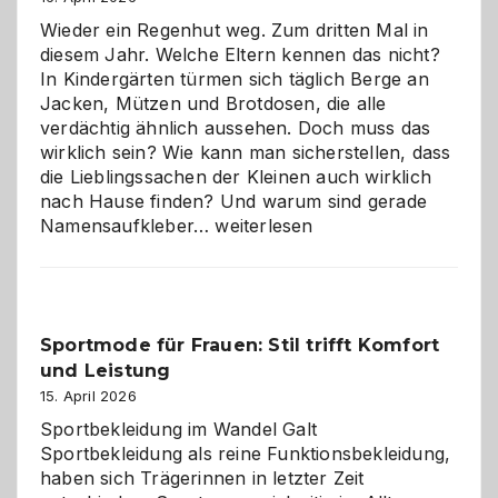
die
Wieder ein Regenhut weg. Zum dritten Mal in
richtige
diesem Jahr. Welche Eltern kennen das nicht?
Wahl?
In Kindergärten türmen sich täglich Berge an
Jacken, Mützen und Brotdosen, die alle
verdächtig ähnlich aussehen. Doch muss das
wirklich sein? Wie kann man sicherstellen, dass
die Lieblingssachen der Kleinen auch wirklich
nach Hause finden? Und warum sind gerade
Namensaufkleber
Namensaufkleber…
weiterlesen
im
Kindergarten:
Kleine
Helfer
Sportmode für Frauen: Stil trifft Komfort
gegen
und Leistung
das
große
15. April 2026
Chaos
Sportbekleidung im Wandel Galt
Sportbekleidung als reine Funktionsbekleidung,
haben sich Trägerinnen in letzter Zeit