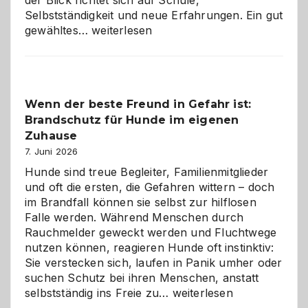
Selbstständigkeit und neue Erfahrungen. Ein gut
Abschied
gewähltes…
weiterlesen
aus
der
Kita
bewusst
Wenn der beste Freund in Gefahr ist:
und
Brandschutz für Hunde im eigenen
herzlich
gestalten
Zuhause
7. Juni 2026
Hunde sind treue Begleiter, Familienmitglieder
und oft die ersten, die Gefahren wittern – doch
im Brandfall können sie selbst zur hilflosen
Falle werden. Während Menschen durch
Rauchmelder geweckt werden und Fluchtwege
nutzen können, reagieren Hunde oft instinktiv:
Sie verstecken sich, laufen in Panik umher oder
suchen Schutz bei ihren Menschen, anstatt
Wenn
selbstständig ins Freie zu…
weiterlesen
der