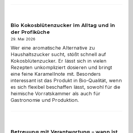
beste
Freund
in
Bio Kokosblütenzucker im Alltag und in
Gefahr
der Profiküche
ist:
Brandschutz
29. Mai 2026
für
Wer eine aromatische Alternative zu
Hunde
Haushaltszucker sucht, stößt schnell auf
im
Kokosblütenzucker. Er lässt sich in vielen
eigenen
Rezepten unkompliziert dosieren und bringt
Zuhause
eine feine Karamellnote mit. Besonders
interessant ist das Produkt in Bio-Qualität, wenn
es sich flexibel beschaffen lässt, sowohl für die
heimische Vorratskammer als auch für
Gastronomie und Produktion.
Betreuung mit Verantwortung – wann ist