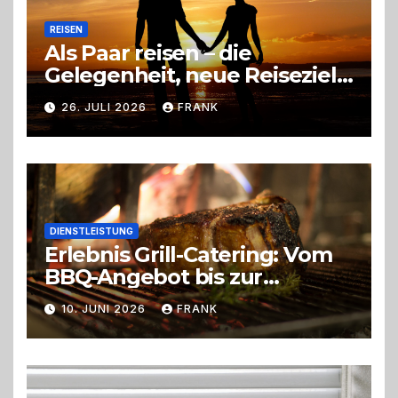
REISEN
Als Paar reisen – die
Gelegenheit, neue Reiseziele
zu entdecken
26. JULI 2026
FRANK
DIENSTLEISTUNG
Erlebnis Grill-Catering: Vom
BBQ-Angebot bis zur
perfekten Eventorganisation
10. JUNI 2026
FRANK
Trend zu Outdoor-Events,
Erlebnisgastronomie und
Live-Cooking