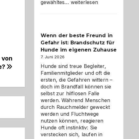
Abschied
gewähltes…
weiterlesen
aus
der
Kita
bewusst
Wenn der beste Freund in
und
Gefahr ist: Brandschutz für
herzlich
gestalten
Hunde im eigenen Zuhause
7. Juni 2026
 von
Hunde sind treue Begleiter,
e?
Familienmitglieder und oft die
ersten, die Gefahren wittern –
doch im Brandfall können sie
selbst zur hilflosen Falle
werden. Während Menschen
durch Rauchmelder geweckt
werden und Fluchtwege
nutzen können, reagieren
Hunde oft instinktiv: Sie
verstecken sich, laufen in