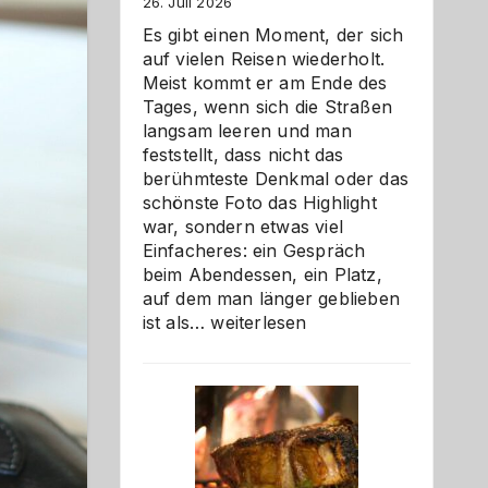
26. Juli 2026
Es gibt einen Moment, der sich
auf vielen Reisen wiederholt.
Meist kommt er am Ende des
Tages, wenn sich die Straßen
langsam leeren und man
feststellt, dass nicht das
berühmteste Denkmal oder das
schönste Foto das Highlight
war, sondern etwas viel
Einfacheres: ein Gespräch
beim Abendessen, ein Platz,
auf dem man länger geblieben
Als
ist als…
weiterlesen
Paar
reisen
–
die
Gelegenheit,
neue