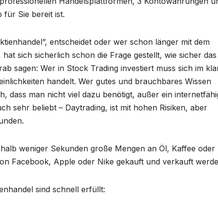
5 professionellen Handelsplattformen, 3 Kontowährungen u
ür Sie bereit ist.
Aktienhandel”, entscheidet oder wer schon länger mit dem
at sich sicherlich schon die Frage gestellt, wie sicher das
rab sagen: Wer in Stock Trading investiert muss sich im kl
inlichkeiten handelt. Wer gutes und brauchbares Wissen
h, dass man nicht viel dazu benötigt, außer ein internetfäh
h sehr beliebt – Daytrading, ist mit hohen Risiken, aber
bunden.
nerhalb weniger Sekunden große Mengen an Öl, Kaffee oder
 von Facebook, Apple oder Nike gekauft und verkauft werde
nhandel sind schnell erfüllt: