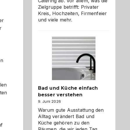
Catering ab. Vor allem, was die
Zielgruppe betrifft: Privater
Kreis, Hochzeiten, Firmenfeier
und viele mehr.
er
r
en
len
Bad und Küche einfach
kten
besser verstehen
9. Juni 2026
Warum gute Ausstattung den
Alltag verändert Bad und
Küche gehören zu den
uf
Räumen, die wir jeden Tag