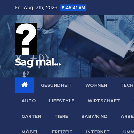
Zum
Fr.. Aug. 7th, 2026
8:45:42 AM
Inhalt
springen
Sag mal...
GESUNDHEIT
WOHNEN
TECH
AUTO
LIFESTYLE
WIRTSCHAFT
GARTEN
TIERE
BABY/KIND
ARBE
MÖBEL
FREIZEIT
INTERNET
UMW