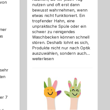
 von
nutzen und oft erst dann
bewusst wahrnehmen, wenn
etwas nicht funktioniert. Ein
tropfender Hahn, eine
unpraktische Spüle oder ein
mmer
schwer zu reinigendes
as
Waschbecken können schnell
stören. Deshalb lohnt es sich,
Produkte nicht nur nach Optik
Bad
auszuwählen, sondern auch…
und
weiterlesen
Küche
einfach
 sehr
besser
ten
verstehe
er 7