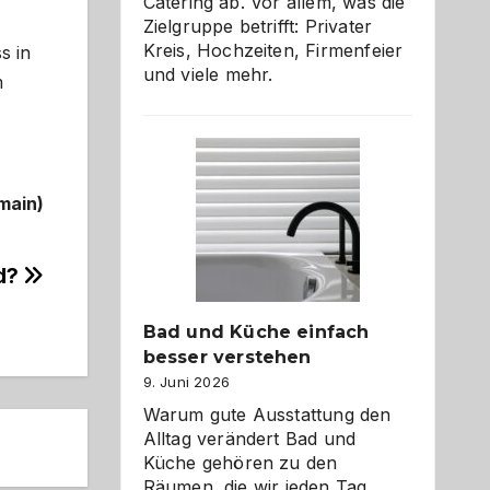
Catering ab. Vor allem, was die
Zielgruppe betrifft: Privater
Kreis, Hochzeiten, Firmenfeier
s in
und viele mehr.
m
main)
ld?
Bad und Küche einfach
besser verstehen
9. Juni 2026
Warum gute Ausstattung den
Alltag verändert Bad und
Küche gehören zu den
Räumen, die wir jeden Tag