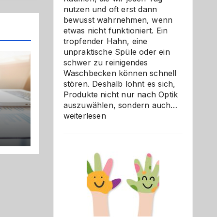
nutzen und oft erst dann
bewusst wahrnehmen, wenn
etwas nicht funktioniert. Ein
tropfender Hahn, eine
unpraktische Spüle oder ein
schwer zu reinigendes
Waschbecken können schnell
stören. Deshalb lohnt es sich,
Produkte nicht nur nach Optik
Bad
auszuwählen, sondern auch…
und
weiterlesen
Küche
einfach
cht
besser
verstehe