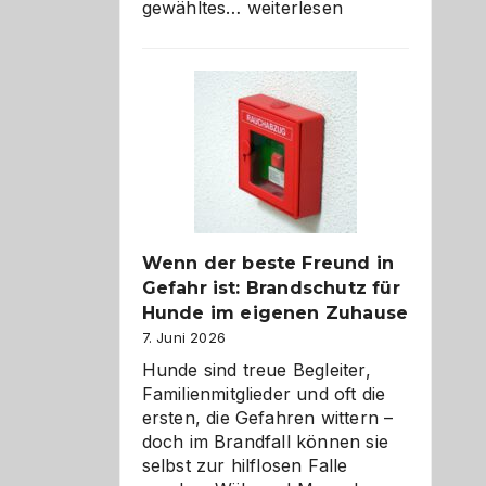
Abschied
gewähltes…
weiterlesen
aus
der
Kita
bewusst
und
herzlich
gestalten
Wenn der beste Freund in
Gefahr ist: Brandschutz für
Hunde im eigenen Zuhause
7. Juni 2026
Hunde sind treue Begleiter,
Familienmitglieder und oft die
ersten, die Gefahren wittern –
doch im Brandfall können sie
selbst zur hilflosen Falle