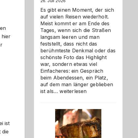
26. Juli 2026
Es gibt einen Moment, der sich
auf vielen Reisen wiederholt.
Meist kommt er am Ende des
den
Tages, wenn sich die Straßen
 hier
langsam leeren und man
feststellt, dass nicht das
ür
berühmteste Denkmal oder das
schönste Foto das Highlight
war, sondern etwas viel
Einfacheres: ein Gespräch
beim Abendessen, ein Platz,
auf dem man länger geblieben
Als
ist als…
weiterlesen
Paar
reisen
–
die
 ist
Gelegenheit,
neue
 die