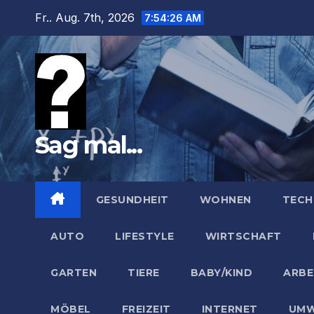
Zum
Fr.. Aug. 7th, 2026
7:54:27 AM
Inhalt
springen
Sag mal...
GESUNDHEIT
WOHNEN
TECH
AUTO
LIFESTYLE
WIRTSCHAFT
GARTEN
TIERE
BABY/KIND
ARBE
MÖBEL
FREIZEIT
INTERNET
UMW