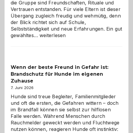
die Gruppe sind Freundschaften, Rituale und
Vertrauen entstanden. Für viele Eltern ist dieser
Übergang zugleich freudig und wehmütig, denn
der Blick richtet sich auf Schule,
Selbstständigkeit und neue Erfahrungen. Ein gut
Abschied
gewähltes…
weiterlesen
aus
der
Kita
bewusst
Wenn der beste Freund in Gefahr ist:
und
Brandschutz für Hunde im eigenen
herzlich
gestalten
Zuhause
7. Juni 2026
Hunde sind treue Begleiter, Familienmitglieder
und oft die ersten, die Gefahren wittern – doch
im Brandfall können sie selbst zur hilflosen
Falle werden. Während Menschen durch
Rauchmelder geweckt werden und Fluchtwege
nutzen können, reagieren Hunde oft instinktiv: