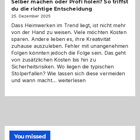
Selber machen oder Profi holen? So triffst
Herausforderungen
du die richtige Entscheidung
und
Zukunft
25. Dezember 2025
Dass Heimwerken im Trend liegt, ist nicht mehr
von der Hand zu weisen. Viele möchten Kosten
sparen. Andere lieben es, ihre Kreativität
zuhause auszuleben. Fehler mit unangenehmen
Folgen könnten jedoch die Folge sein. Das geht
von zusätzlichen Kosten bis hin zu
Sicherheitsrisiken. Wo liegen die typischen
Stolperfallen? Wie lassen sich diese vermeiden
Selber
und wann macht…
weiterlesen
machen
oder
Profi
holen?
So
triffst
du
die
You missed