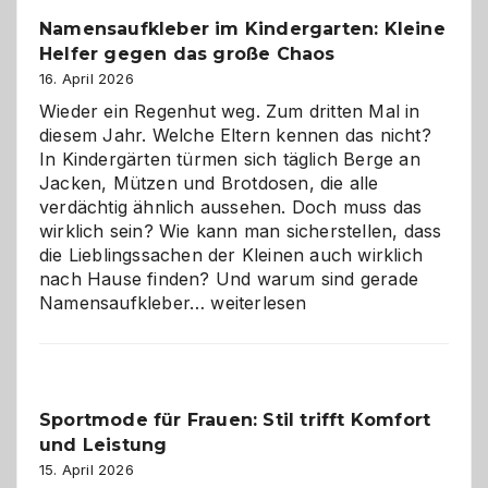
wann
Namensaufkleber im Kindergarten: Kleine
ist
Helfer gegen das große Chaos
eine
Hundepension
16. April 2026
die
Wieder ein Regenhut weg. Zum dritten Mal in
richtige
diesem Jahr. Welche Eltern kennen das nicht?
Wahl?
In Kindergärten türmen sich täglich Berge an
Jacken, Mützen und Brotdosen, die alle
verdächtig ähnlich aussehen. Doch muss das
wirklich sein? Wie kann man sicherstellen, dass
die Lieblingssachen der Kleinen auch wirklich
nach Hause finden? Und warum sind gerade
Namensaufkleber
Namensaufkleber…
weiterlesen
im
Kindergarten:
Kleine
Helfer
Sportmode für Frauen: Stil trifft Komfort
gegen
und Leistung
das
große
15. April 2026