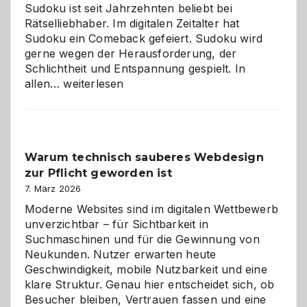
Sudoku ist seit Jahrzehnten beliebt bei
Rätselliebhaber. Im digitalen Zeitalter hat
Sudoku ein Comeback gefeiert. Sudoku wird
gerne wegen der Herausforderung, der
Schlichtheit und Entspannung gespielt. In
Sudoku
allen…
weiterlesen
entdecken:
Der
Klassiker
unter
Warum technisch sauberes Webdesign
den
zur Pflicht geworden ist
Logikrätseln
7. März 2026
Moderne Websites sind im digitalen Wettbewerb
unverzichtbar – für Sichtbarkeit in
Suchmaschinen und für die Gewinnung von
Neukunden. Nutzer erwarten heute
Geschwindigkeit, mobile Nutzbarkeit und eine
klare Struktur. Genau hier entscheidet sich, ob
Besucher bleiben, Vertrauen fassen und eine