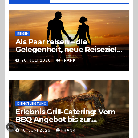
richtige
Entscheidung
REISEN
Als Paar reisen – die
Gelegenheit, neue Reiseziele
zu entdecken
26. JULI 2026
FRANK
DIENSTLEISTUNG
Erlebnis Grill-Catering: Vom
BBQ-Angebot bis zur
perfekten Eventorganisation
10. JUNI 2026
FRANK
Trend zu Outdoor-Events,