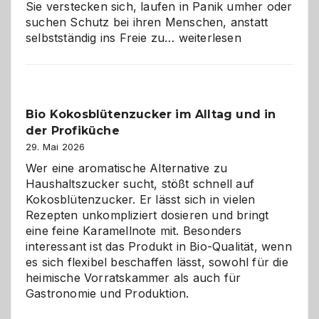
Sie verstecken sich, laufen in Panik umher oder
suchen Schutz bei ihren Menschen, anstatt
Wenn
selbstständig ins Freie zu…
weiterlesen
der
beste
Freund
in
Bio Kokosblütenzucker im Alltag und in
Gefahr
der Profiküche
ist:
Brandschutz
29. Mai 2026
für
Wer eine aromatische Alternative zu
Hunde
Haushaltszucker sucht, stößt schnell auf
im
Kokosblütenzucker. Er lässt sich in vielen
eigenen
Rezepten unkompliziert dosieren und bringt
Zuhause
eine feine Karamellnote mit. Besonders
interessant ist das Produkt in Bio-Qualität, wenn
es sich flexibel beschaffen lässt, sowohl für die
heimische Vorratskammer als auch für
Gastronomie und Produktion.