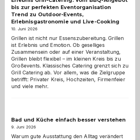
Erlebnis Grill-Catering: Vom BBQ-Angebot
Gelegenheit,
bis zur perfekten Eventorganisation
neue
Reiseziele
Trend zu Outdoor-Events,
zu
Erlebnisgastronomie und Live-Cooking
entdecken
10. Juni 2026
Grillen ist nicht nur Essenszubereitung. Grillen
ist Erlebnis und Emotion. Ob geselliges
Zusammensein oder auf einer Veranstaltung,
Grillen bleibt flexibel – im kleinen Kreis bis zu
Großevents. Klassisches Catering grenzt sich zu
Grill Catering ab. Vor allem, was die Zielgruppe
betrifft: Privater Kreis, Hochzeiten, Firmenfeier
und viele mehr.
Bad und Küche einfach besser verstehen
9. Juni 2026
Warum gute Ausstattung den Alltag verändert