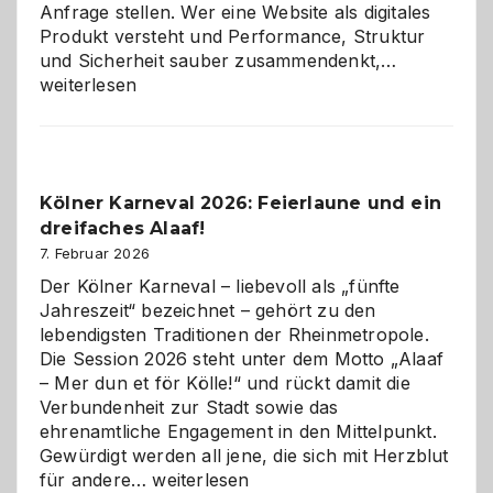
Anfrage stellen. Wer eine Website als digitales
Produkt versteht und Performance, Struktur
Warum
und Sicherheit sauber zusammendenkt,…
technisch
weiterlesen
sauberes
Webdesig
zur
Pflicht
Kölner Karneval 2026: Feierlaune und ein
geworden
dreifaches Alaaf!
ist
7. Februar 2026
Der Kölner Karneval – liebevoll als „fünfte
Jahreszeit“ bezeichnet – gehört zu den
lebendigsten Traditionen der Rheinmetropole.
Die Session 2026 steht unter dem Motto „Alaaf
– Mer dun et för Kölle!“ und rückt damit die
Verbundenheit zur Stadt sowie das
ehrenamtliche Engagement in den Mittelpunkt.
Gewürdigt werden all jene, die sich mit Herzblut
Kölner
für andere…
weiterlesen