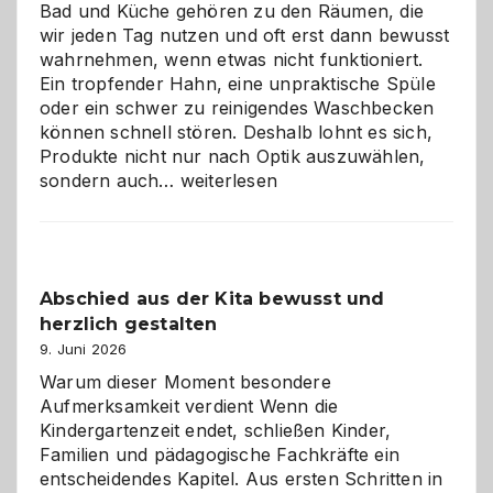
Bad und Küche gehören zu den Räumen, die
wir jeden Tag nutzen und oft erst dann bewusst
wahrnehmen, wenn etwas nicht funktioniert.
Ein tropfender Hahn, eine unpraktische Spüle
oder ein schwer zu reinigendes Waschbecken
können schnell stören. Deshalb lohnt es sich,
Produkte nicht nur nach Optik auszuwählen,
Bad
sondern auch…
weiterlesen
und
Küche
einfach
besser
Abschied aus der Kita bewusst und
verstehen
herzlich gestalten
9. Juni 2026
Warum dieser Moment besondere
Aufmerksamkeit verdient Wenn die
Kindergartenzeit endet, schließen Kinder,
Familien und pädagogische Fachkräfte ein
entscheidendes Kapitel. Aus ersten Schritten in