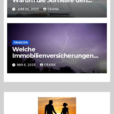
Warum die Software den
Unterschied macht
JUNI 25, 2025
FRANK
FINANZEN
Welche
Immobilienversicherungen
sind sinnvoll?
MAI 6, 2025
FRANK