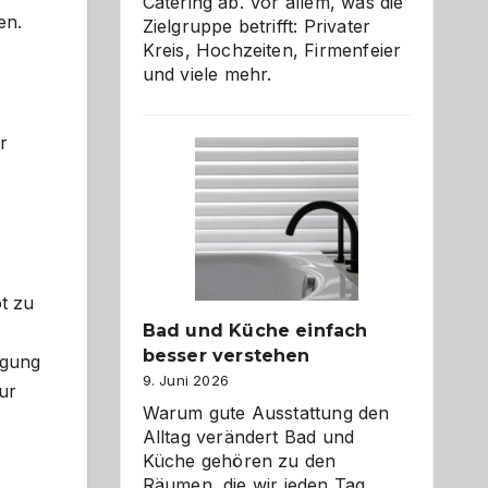
Catering ab. Vor allem, was die
en.
Zielgruppe betrifft: Privater
Kreis, Hochzeiten, Firmenfeier
und viele mehr.
r
t zu
Bad und Küche einfach
besser verstehen
ugung
9. Juni 2026
ur
Warum gute Ausstattung den
Alltag verändert Bad und
Küche gehören zu den
Räumen, die wir jeden Tag