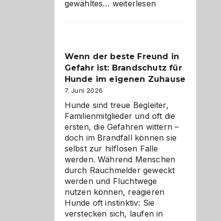
Abschied
gewähltes…
weiterlesen
aus
der
Kita
bewusst
Wenn der beste Freund in
und
Gefahr ist: Brandschutz für
herzlich
gestalten
Hunde im eigenen Zuhause
7. Juni 2026
Hunde sind treue Begleiter,
Familienmitglieder und oft die
ersten, die Gefahren wittern –
doch im Brandfall können sie
selbst zur hilflosen Falle
werden. Während Menschen
durch Rauchmelder geweckt
werden und Fluchtwege
nutzen können, reagieren
Hunde oft instinktiv: Sie
verstecken sich, laufen in