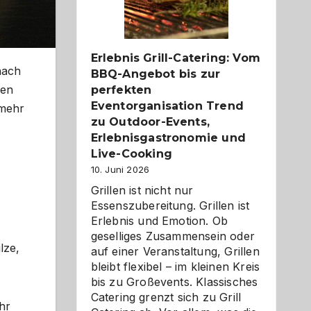
Reiseziele
zu
entdecken
Erlebnis Grill-Catering: Vom
nach
BBQ-Angebot bis zur
den
perfekten
Eventorganisation Trend
 mehr
zu Outdoor-Events,
Erlebnisgastronomie und
Live-Cooking
10. Juni 2026
Grillen ist nicht nur
Essenszubereitung. Grillen ist
Erlebnis und Emotion. Ob
geselliges Zusammensein oder
lze,
auf einer Veranstaltung, Grillen
bleibt flexibel – im kleinen Kreis
bis zu Großevents. Klassisches
Catering grenzt sich zu Grill
hr