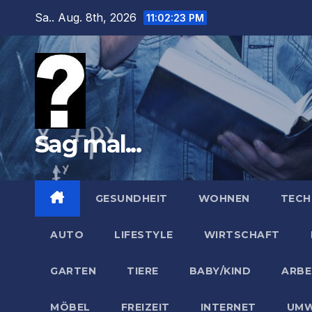
Zum
Sa.. Aug. 8th, 2026
11:02:24 PM
Inhalt
springen
Sag mal...
GESUNDHEIT
WOHNEN
TECH
AUTO
LIFESTYLE
WIRTSCHAFT
GARTEN
TIERE
BABY/KIND
ARBE
MÖBEL
FREIZEIT
INTERNET
UMW