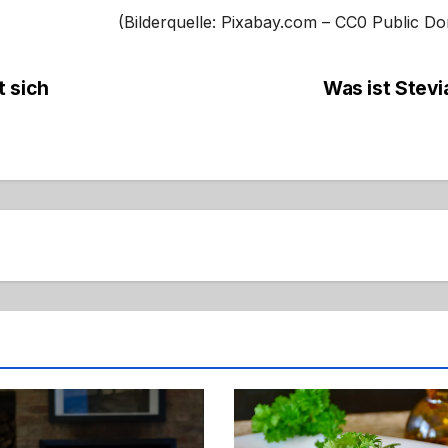
(Bilderquelle: Pixabay.com – CC0 Public D
t sich
Was ist Stev