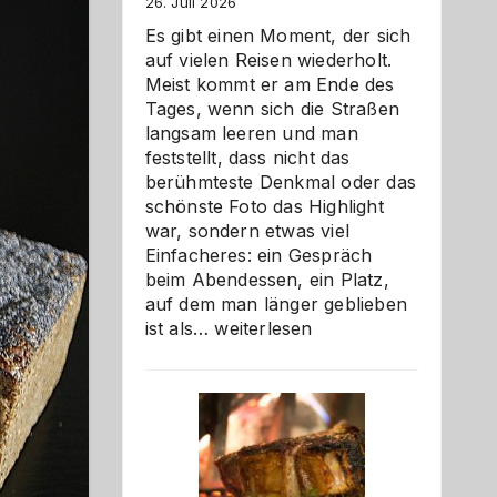
26. Juli 2026
Es gibt einen Moment, der sich
auf vielen Reisen wiederholt.
Meist kommt er am Ende des
Tages, wenn sich die Straßen
langsam leeren und man
feststellt, dass nicht das
berühmteste Denkmal oder das
schönste Foto das Highlight
war, sondern etwas viel
Einfacheres: ein Gespräch
beim Abendessen, ein Platz,
auf dem man länger geblieben
Als
ist als…
weiterlesen
Paar
reisen
–
die
Gelegenheit,
neue