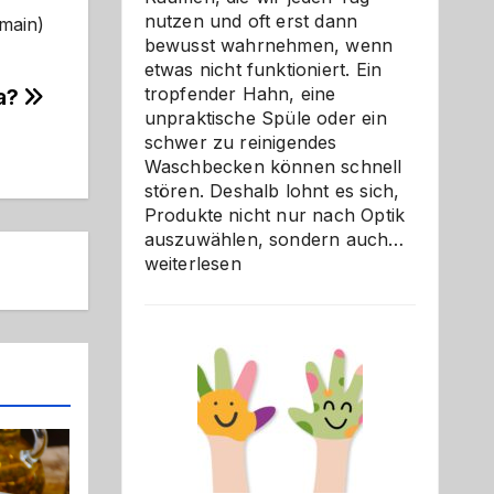
nutzen und oft erst dann
omain)
bewusst wahrnehmen, wenn
etwas nicht funktioniert. Ein
tropfender Hahn, eine
ia?
unpraktische Spüle oder ein
schwer zu reinigendes
Waschbecken können schnell
stören. Deshalb lohnt es sich,
Produkte nicht nur nach Optik
Bad
auszuwählen, sondern auch…
und
weiterlesen
Küche
einfach
besser
verstehe