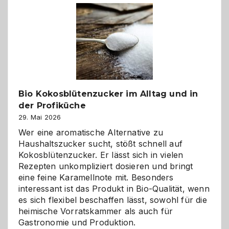
Freund
in
Gefahr
ist:
Brandschutz
für
Hunde
im
Bio Kokosblütenzucker im Alltag und in
eigenen
der Profiküche
Zuhause
29. Mai 2026
Wer eine aromatische Alternative zu
Haushaltszucker sucht, stößt schnell auf
Kokosblütenzucker. Er lässt sich in vielen
Rezepten unkompliziert dosieren und bringt
eine feine Karamellnote mit. Besonders
interessant ist das Produkt in Bio-Qualität, wenn
es sich flexibel beschaffen lässt, sowohl für die
heimische Vorratskammer als auch für
Gastronomie und Produktion.