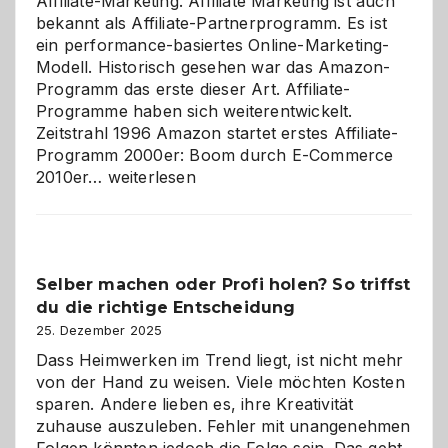
Affiliate-Marketing. Affiliate Marketing ist auch
bekannt als Affiliate-Partnerprogramm. Es ist
ein performance-basiertes Online-Marketing-
Modell. Historisch gesehen war das Amazon-
Programm das erste dieser Art. Affiliate-
Programme haben sich weiterentwickelt.
Zeitstrahl 1996 Amazon startet erstes Affiliate-
Programm 2000er: Boom durch E-Commerce
Affiliate-
2010er…
weiterlesen
Programm
im
Überblick:
Chancen,
Selber machen oder Profi holen? So triffst
Herausforderungen
du die richtige Entscheidung
und
Zukunft
25. Dezember 2025
Dass Heimwerken im Trend liegt, ist nicht mehr
von der Hand zu weisen. Viele möchten Kosten
sparen. Andere lieben es, ihre Kreativität
zuhause auszuleben. Fehler mit unangenehmen