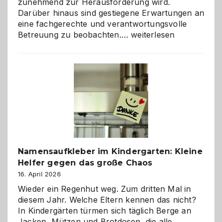
zunehmend zur Herausforderung wird.
Darüber hinaus sind gestiegene Erwartungen an
eine fachgerechte und verantwortungsvolle
Betreuung
Betreuung zu beobachten.…
weiterlesen
mit
Verantwortung
–
wann
ist
eine
Hundepension
die
richtige
Wahl?
Namensaufkleber im Kindergarten: Kleine
Helfer gegen das große Chaos
16. April 2026
Wieder ein Regenhut weg. Zum dritten Mal in
diesem Jahr. Welche Eltern kennen das nicht?
In Kindergärten türmen sich täglich Berge an
Jacken, Mützen und Brotdosen, die alle