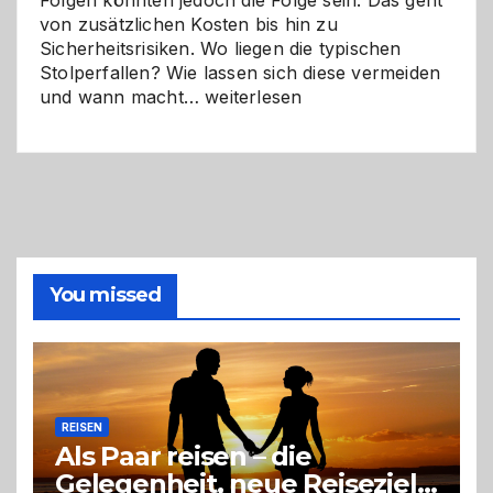
Folgen könnten jedoch die Folge sein. Das geht
von zusätzlichen Kosten bis hin zu
Sicherheitsrisiken. Wo liegen die typischen
Stolperfallen? Wie lassen sich diese vermeiden
Selber
und wann macht…
weiterlesen
machen
oder
Profi
holen?
So
triffst
du
die
You missed
richtige
Entscheidung
REISEN
Als Paar reisen – die
Gelegenheit, neue Reiseziele