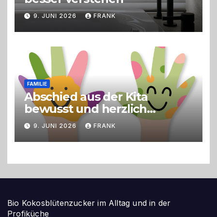
9. JUNI 2026
FRANK
FAMILIE
Abschied aus der Kita
bewusst und herzlich
gestalten
9. JUNI 2026
FRANK
Bio Kokosblütenzucker im Alltag und in der
Profiküche