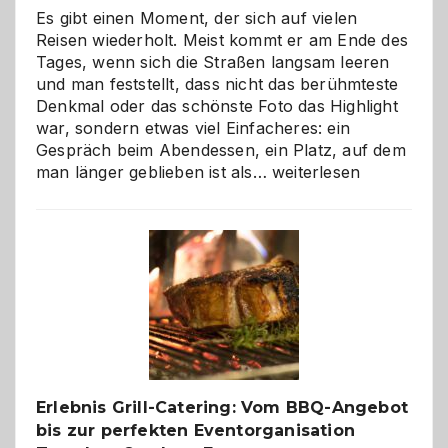
Es gibt einen Moment, der sich auf vielen
Reisen wiederholt. Meist kommt er am Ende des
Tages, wenn sich die Straßen langsam leeren
und man feststellt, dass nicht das berühmteste
Denkmal oder das schönste Foto das Highlight
war, sondern etwas viel Einfacheres: ein
Gespräch beim Abendessen, ein Platz, auf dem
Als
man länger geblieben ist als…
weiterlesen
Paar
reisen
–
die
Gelegenheit,
neue
Reiseziele
zu
entdecken
Erlebnis Grill-Catering: Vom BBQ-Angebot
bis zur perfekten Eventorganisation