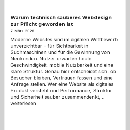
Klassiker
unter
Warum technisch sauberes Webdesign
den
zur Pflicht geworden ist
Logikrätseln
7. März 2026
Moderne Websites sind im digitalen Wettbewerb
unverzichtbar – für Sichtbarkeit in
Suchmaschinen und für die Gewinnung von
Neukunden. Nutzer erwarten heute
Geschwindigkeit, mobile Nutzbarkeit und eine
klare Struktur. Genau hier entscheidet sich, ob
Besucher bleiben, Vertrauen fassen und eine
Anfrage stellen. Wer eine Website als digitales
Produkt versteht und Performance, Struktur
Warum
und Sicherheit sauber zusammendenkt,…
technisch
weiterlesen
sauberes
Webdesig
zur
Pflicht