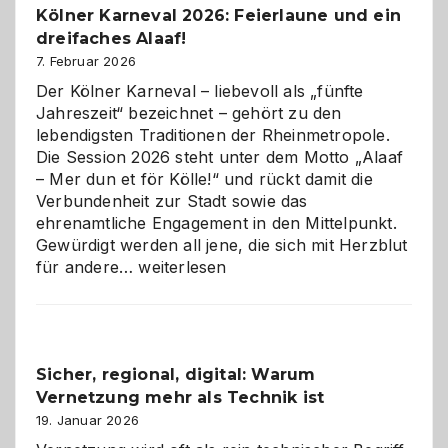
Kölner Karneval 2026: Feierlaune und ein
geworden
dreifaches Alaaf!
ist
7. Februar 2026
Der Kölner Karneval – liebevoll als „fünfte
Jahreszeit“ bezeichnet – gehört zu den
lebendigsten Traditionen der Rheinmetropole.
Die Session 2026 steht unter dem Motto „Alaaf
– Mer dun et för Kölle!“ und rückt damit die
Verbundenheit zur Stadt sowie das
ehrenamtliche Engagement in den Mittelpunkt.
Gewürdigt werden all jene, die sich mit Herzblut
Kölner
für andere…
weiterlesen
Karneval
2026:
Feierlaune
und
Sicher, regional, digital: Warum
ein
Vernetzung mehr als Technik ist
dreifaches
Alaaf!
19. Januar 2026