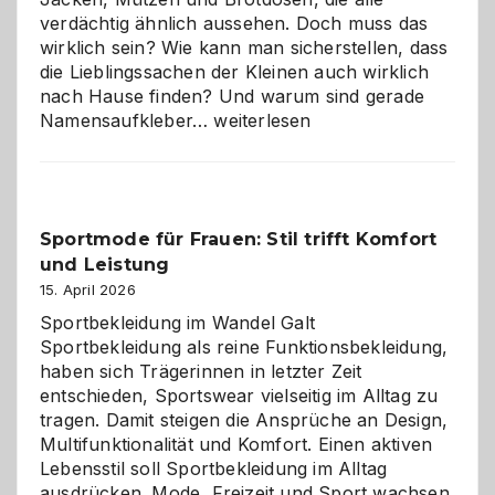
verdächtig ähnlich aussehen. Doch muss das
wirklich sein? Wie kann man sicherstellen, dass
die Lieblingssachen der Kleinen auch wirklich
nach Hause finden? Und warum sind gerade
Namensaufkleber
Namensaufkleber…
weiterlesen
im
Kindergarten:
Kleine
Helfer
Sportmode für Frauen: Stil trifft Komfort
gegen
und Leistung
das
große
15. April 2026
Chaos
Sportbekleidung im Wandel Galt
Sportbekleidung als reine Funktionsbekleidung,
haben sich Trägerinnen in letzter Zeit
entschieden, Sportswear vielseitig im Alltag zu
tragen. Damit steigen die Ansprüche an Design,
Multifunktionalität und Komfort. Einen aktiven
Lebensstil soll Sportbekleidung im Alltag
ausdrücken. Mode, Freizeit und Sport wachsen