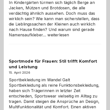
Wahl?
In Kindergärten türmen sich täglich Berge an
Jacken, Mützen und Brotdosen, die alle
verdächtig ähnlich aussehen. Doch muss das
wirklich sein? Wie kann man sicherstellen, dass
die Lieblingssachen der Kleinen auch wirklich
nach Hause finden? Und warum sind gerade
Namensaufkleber
Namensaufkleber…
weiterlesen
im
Kindergarten:
Kleine
Helfer
Sportmode für Frauen: Stil trifft Komfort
gegen
und Leistung
das
große
15. April 2026
Chaos
Sportbekleidung im Wandel Galt
Sportbekleidung als reine Funktionsbekleidung,
haben sich Trägerinnen in letzter Zeit
entschieden, Sportswear vielseitig im Alltag zu
tragen. Damit steigen die Ansprüche an Design,
Multifunktionalität und Komfort. Einen aktiven