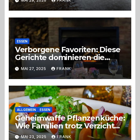
MAI 29, 2026
FRANK
ESSEN
Verborgene Favoriten: Diese
Gerichte dominieren die
Speisekarten 2025
MAI 27, 2025
FRANK
ALLGEMEIN
ESSEN
Geheimwaffe Pflanzenküche:
Wie Familien trotz Verzicht
voll aufdrehen
MAI 23, 2025
FRANK