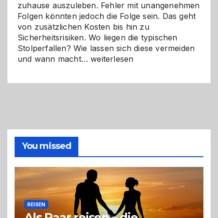
zuhause auszuleben. Fehler mit unangenehmen
Folgen könnten jedoch die Folge sein. Das geht
von zusätzlichen Kosten bis hin zu
Sicherheitsrisiken. Wo liegen die typischen
Stolperfallen? Wie lassen sich diese vermeiden
Selber
und wann macht…
weiterlesen
machen
oder
Profi
holen?
So
triffst
du
die
You missed
richtige
Entscheidung
REISEN
Als Paar reisen – die