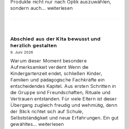
Produkte nicht nur nach Optik auszuwählen,
Bad
sondern auch…
weiterlesen
und
Küche
einfach
besser
Abschied aus der Kita bewusst und
verstehen
herzlich gestalten
9. Juni 2026
Warum dieser Moment besondere
Aufmerksamkeit verdient Wenn die
Kindergartenzeit endet, schließen Kinder,
Familien und pädagogische Fachkräfte ein
entscheidendes Kapitel. Aus ersten Schritten in
die Gruppe sind Freundschaften, Rituale und
Vertrauen entstanden. Für viele Eltern ist dieser
Übergang zugleich freudig und wehmütig, denn
der Blick richtet sich auf Schule,
Selbstständigkeit und neue Erfahrungen. Ein gut
Abschied
gewähltes…
weiterlesen