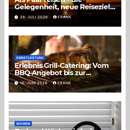
Gelegenheit, neue Reiseziele
zu entdecken
26. JULI 2026
FRANK
DIENSTLEISTUNG
Erlebnis Grill-Catering: Vom
BBQ-Angebot bis zur
perfekten Eventorganisation
10. JUNI 2026
FRANK
Trend zu Outdoor-Events,
Erlebnisgastronomie und
Live-Cooking
WOHNEN