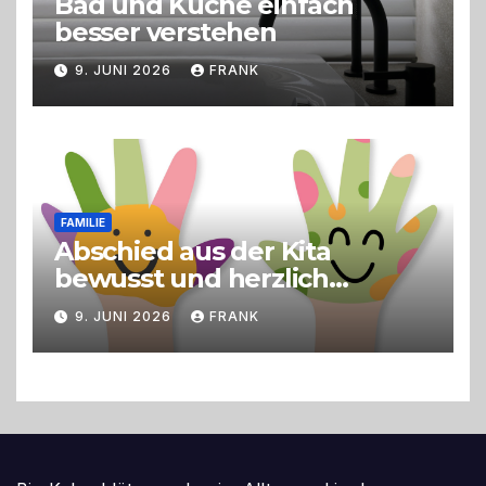
Bad und Küche einfach
besser verstehen
9. JUNI 2026
FRANK
FAMILIE
Abschied aus der Kita
bewusst und herzlich
gestalten
9. JUNI 2026
FRANK