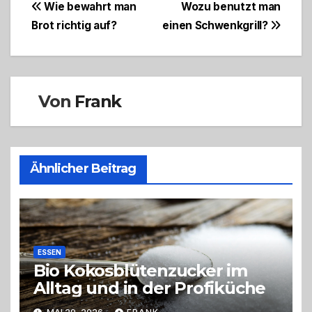
Beitragsnavigation
Wie bewahrt man
Wozu benutzt man
Brot richtig auf?
einen Schwenkgrill?
Von
Frank
Ähnlicher Beitrag
ESSEN
Bio Kokosblütenzucker im
Alltag und in der Profiküche