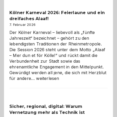
zur
Pflicht
Kölner Karneval 2026: Feierlaune und ein
geworden
dreifaches Alaaf!
ist
7. Februar 2026
Der Kölner Karneval – liebevoll als „fünfte
Jahreszeit“ bezeichnet – gehört zu den
lebendigsten Traditionen der Rheinmetropole.
Die Session 2026 steht unter dem Motto „Alaaf
– Mer dun et för Kölle!“ und rückt damit die
Verbundenheit zur Stadt sowie das
ehrenamtliche Engagement in den Mittelpunkt.
Gewürdigt werden all jene, die sich mit Herzblut
Kölner
für andere…
weiterlesen
Karneval
2026:
Feierlaune
und
Sicher, regional, digital: Warum
ein
Vernetzung mehr als Technik ist
dreifaches