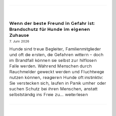
aus
der
Kita
bewusst
Wenn der beste Freund in Gefahr ist:
und
Brandschutz für Hunde im eigenen
herzlich
gestalten
Zuhause
7. Juni 2026
Hunde sind treue Begleiter, Familienmitglieder
und oft die ersten, die Gefahren wittern – doch
im Brandfall können sie selbst zur hilflosen
Falle werden. Während Menschen durch
Rauchmelder geweckt werden und Fluchtwege
nutzen können, reagieren Hunde oft instinktiv:
Sie verstecken sich, laufen in Panik umher oder
suchen Schutz bei ihren Menschen, anstatt
Wenn
selbstständig ins Freie zu…
weiterlesen
der
beste
Freund