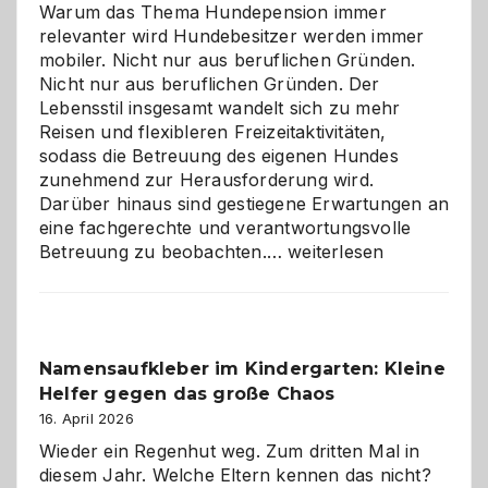
Warum das Thema Hundepension immer
relevanter wird Hundebesitzer werden immer
mobiler. Nicht nur aus beruflichen Gründen.
Nicht nur aus beruflichen Gründen. Der
Lebensstil insgesamt wandelt sich zu mehr
Reisen und flexibleren Freizeitaktivitäten,
sodass die Betreuung des eigenen Hundes
zunehmend zur Herausforderung wird.
Darüber hinaus sind gestiegene Erwartungen an
eine fachgerechte und verantwortungsvolle
Betreuung
Betreuung zu beobachten.…
weiterlesen
mit
Verantwortung
–
wann
Namensaufkleber im Kindergarten: Kleine
ist
Helfer gegen das große Chaos
eine
Hundepension
16. April 2026
die
Wieder ein Regenhut weg. Zum dritten Mal in
richtige
diesem Jahr. Welche Eltern kennen das nicht?