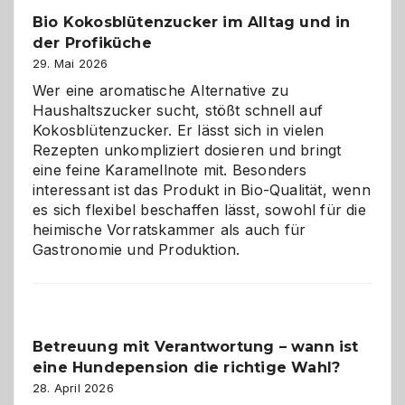
in
Bio Kokosblütenzucker im Alltag und in
Gefahr
der Profiküche
ist:
Brandschutz
29. Mai 2026
für
Wer eine aromatische Alternative zu
Hunde
Haushaltszucker sucht, stößt schnell auf
im
Kokosblütenzucker. Er lässt sich in vielen
eigenen
Rezepten unkompliziert dosieren und bringt
Zuhause
eine feine Karamellnote mit. Besonders
interessant ist das Produkt in Bio-Qualität, wenn
es sich flexibel beschaffen lässt, sowohl für die
heimische Vorratskammer als auch für
Gastronomie und Produktion.
Betreuung mit Verantwortung – wann ist
eine Hundepension die richtige Wahl?
28. April 2026