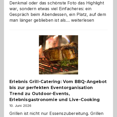
Denkmal oder das schönste Foto das Highlight
war, sondern etwas viel Einfacheres: ein
Gespräch beim Abendessen, ein Platz, auf dem
Als
man länger geblieben ist als…
weiterlesen
Paar
reisen
–
die
Gelegenheit,
neue
Reiseziele
zu
entdecken
Erlebnis Grill-Catering: Vom BBQ-Angebot
bis zur perfekten Eventorganisation
Trend zu Outdoor-Events,
Erlebnisgastronomie und Live-Cooking
10. Juni 2026
Grillen ist nicht nur Essenszubereitung. Grillen