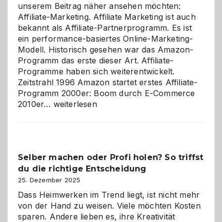
unserem Beitrag näher ansehen möchten:
Affiliate-Marketing. Affiliate Marketing ist auch
bekannt als Affiliate-Partnerprogramm. Es ist
ein performance-basiertes Online-Marketing-
Modell. Historisch gesehen war das Amazon-
Programm das erste dieser Art. Affiliate-
Programme haben sich weiterentwickelt.
Zeitstrahl 1996 Amazon startet erstes Affiliate-
Programm 2000er: Boom durch E-Commerce
Affiliate-
2010er…
weiterlesen
Programm
im
Überblick:
Chancen,
Selber machen oder Profi holen? So triffst
Herausforderungen
du die richtige Entscheidung
und
Zukunft
25. Dezember 2025
Dass Heimwerken im Trend liegt, ist nicht mehr
von der Hand zu weisen. Viele möchten Kosten
sparen. Andere lieben es, ihre Kreativität