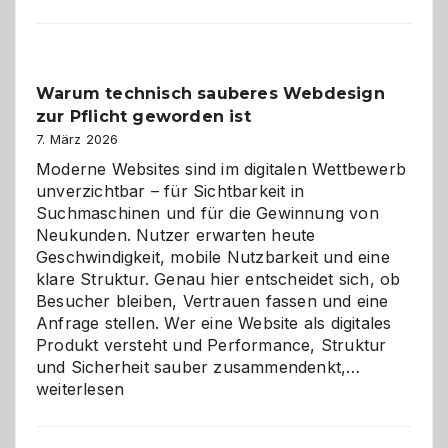
entdecken:
Der
Klassiker
unter
Warum technisch sauberes Webdesign
den
zur Pflicht geworden ist
Logikrätseln
7. März 2026
Moderne Websites sind im digitalen Wettbewerb
unverzichtbar – für Sichtbarkeit in
Suchmaschinen und für die Gewinnung von
Neukunden. Nutzer erwarten heute
Geschwindigkeit, mobile Nutzbarkeit und eine
klare Struktur. Genau hier entscheidet sich, ob
Besucher bleiben, Vertrauen fassen und eine
Anfrage stellen. Wer eine Website als digitales
Produkt versteht und Performance, Struktur
Warum
und Sicherheit sauber zusammendenkt,…
technisch
weiterlesen
sauberes
Webdesig