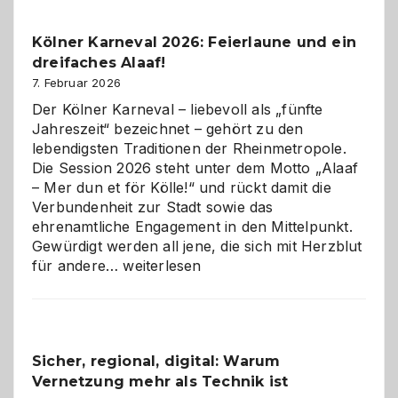
zur
Pflicht
Kölner Karneval 2026: Feierlaune und ein
geworden
dreifaches Alaaf!
ist
7. Februar 2026
Der Kölner Karneval – liebevoll als „fünfte
Jahreszeit“ bezeichnet – gehört zu den
lebendigsten Traditionen der Rheinmetropole.
Die Session 2026 steht unter dem Motto „Alaaf
– Mer dun et för Kölle!“ und rückt damit die
Verbundenheit zur Stadt sowie das
ehrenamtliche Engagement in den Mittelpunkt.
Gewürdigt werden all jene, die sich mit Herzblut
Kölner
für andere…
weiterlesen
Karneval
2026:
Feierlaune
und
Sicher, regional, digital: Warum
ein
Vernetzung mehr als Technik ist
dreifaches