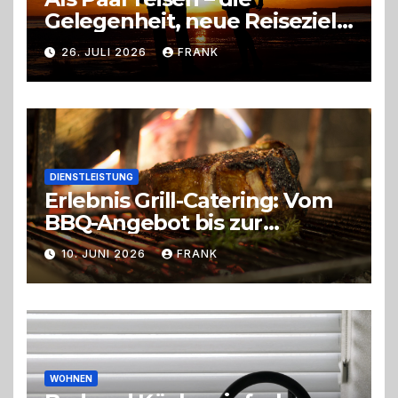
Gelegenheit, neue Reiseziele
zu entdecken
26. JULI 2026
FRANK
DIENSTLEISTUNG
Erlebnis Grill-Catering: Vom
BBQ-Angebot bis zur
perfekten Eventorganisation
10. JUNI 2026
FRANK
Trend zu Outdoor-Events,
Erlebnisgastronomie und
Live-Cooking
WOHNEN