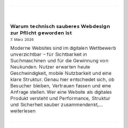
entdecken:
Der
Klassiker
unter
Warum technisch sauberes Webdesign
den
zur Pflicht geworden ist
Logikrätseln
7. März 2026
Moderne Websites sind im digitalen Wettbewerb
unverzichtbar – für Sichtbarkeit in
Suchmaschinen und für die Gewinnung von
Neukunden. Nutzer erwarten heute
Geschwindigkeit, mobile Nutzbarkeit und eine
klare Struktur. Genau hier entscheidet sich, ob
Besucher bleiben, Vertrauen fassen und eine
Anfrage stellen. Wer eine Website als digitales
Produkt versteht und Performance, Struktur
Warum
und Sicherheit sauber zusammendenkt,…
technisch
weiterlesen
sauberes
Webdesig