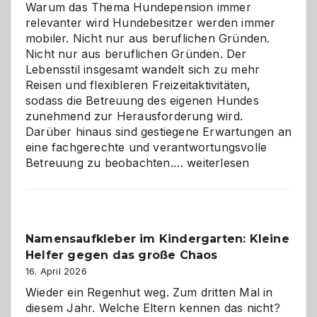
Warum das Thema Hundepension immer
relevanter wird Hundebesitzer werden immer
mobiler. Nicht nur aus beruflichen Gründen.
Nicht nur aus beruflichen Gründen. Der
Lebensstil insgesamt wandelt sich zu mehr
Reisen und flexibleren Freizeitaktivitäten,
sodass die Betreuung des eigenen Hundes
zunehmend zur Herausforderung wird.
Darüber hinaus sind gestiegene Erwartungen an
eine fachgerechte und verantwortungsvolle
Betreuung
Betreuung zu beobachten.…
weiterlesen
mit
Verantwortung
–
wann
Namensaufkleber im Kindergarten: Kleine
ist
Helfer gegen das große Chaos
eine
Hundepension
16. April 2026
die
Wieder ein Regenhut weg. Zum dritten Mal in
richtige
diesem Jahr. Welche Eltern kennen das nicht?