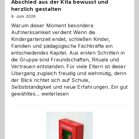
Abschied aus der Kita bewusst und
herzlich gestalten
9. Juni 2026
Warum dieser Moment besondere
Aufmerksamkeit verdient Wenn die
Kindergartenzeit endet, schließen Kinder,
Familien und pädagogische Fachkräfte ein
entscheidendes Kapitel. Aus ersten Schritten in
die Gruppe sind Freundschaften, Rituale und
Vertrauen entstanden. Für viele Eltern ist dieser
Übergang zugleich freudig und wehmütig, denn
der Blick richtet sich auf Schule,
Selbstständigkeit und neue Erfahrungen. Ein gut
Abschied
gewähltes…
weiterlesen
aus
der
Kita
bewusst
und
herzlich