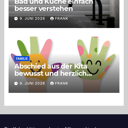
Bad und Küche einfach
besser verstehen
9. JUNI 2026
FRANK
FAMILIE
Abschied aus der Kita
bewusst und herzlich
gestalten
9. JUNI 2026
FRANK