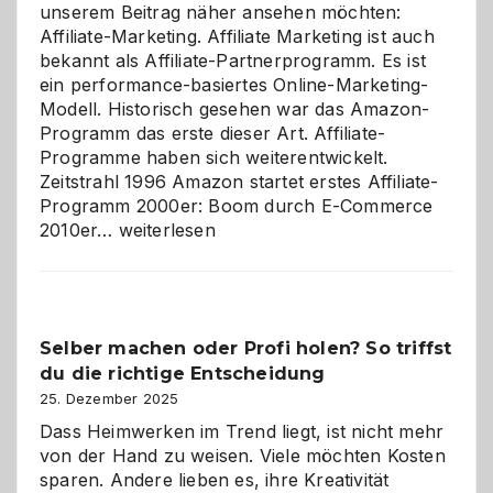
unserem Beitrag näher ansehen möchten:
Affiliate-Marketing. Affiliate Marketing ist auch
bekannt als Affiliate-Partnerprogramm. Es ist
ein performance-basiertes Online-Marketing-
Modell. Historisch gesehen war das Amazon-
Programm das erste dieser Art. Affiliate-
Programme haben sich weiterentwickelt.
Zeitstrahl 1996 Amazon startet erstes Affiliate-
Programm 2000er: Boom durch E-Commerce
Affiliate-
2010er…
weiterlesen
Programm
im
Überblick:
Chancen,
Selber machen oder Profi holen? So triffst
Herausforderungen
du die richtige Entscheidung
und
Zukunft
25. Dezember 2025
Dass Heimwerken im Trend liegt, ist nicht mehr
von der Hand zu weisen. Viele möchten Kosten
sparen. Andere lieben es, ihre Kreativität