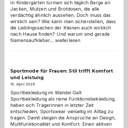
Wahl?
In Kindergärten türmen sich täglich Berge an
Jacken, Mützen und Brotdosen, die alle
verdächtig ähnlich aussehen. Doch muss das
wirklich sein? Wie kann man sicherstellen, dass
die Lieblingssachen der Kleinen auch wirklich
nach Hause finden? Und warum sind gerade
Namensaufkleber
Namensaufkleber…
weiterlesen
im
Kindergarten:
Kleine
Helfer
Sportmode für Frauen: Stil trifft Komfort
gegen
und Leistung
das
große
15. April 2026
Chaos
Sportbekleidung im Wandel Galt
Sportbekleidung als reine Funktionsbekleidung,
haben sich Trägerinnen in letzter Zeit
entschieden, Sportswear vielseitig im Alltag zu
tragen. Damit steigen die Ansprüche an Design,
Multifunktionalität und Komfort. Einen aktiven