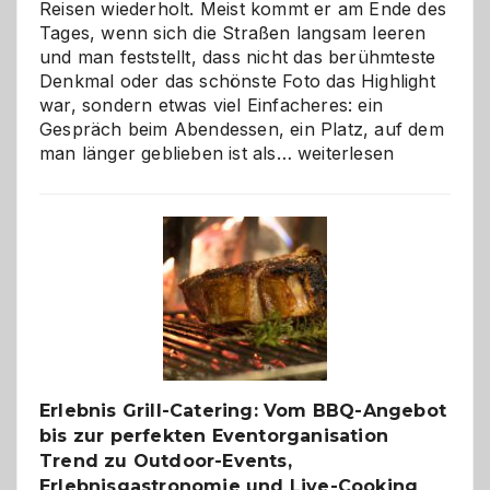
Reisen wiederholt. Meist kommt er am Ende des
Tages, wenn sich die Straßen langsam leeren
und man feststellt, dass nicht das berühmteste
Denkmal oder das schönste Foto das Highlight
war, sondern etwas viel Einfacheres: ein
Gespräch beim Abendessen, ein Platz, auf dem
Als
man länger geblieben ist als…
weiterlesen
Paar
reisen
–
die
Gelegenheit,
neue
Reiseziele
zu
entdecken
Erlebnis Grill-Catering: Vom BBQ-Angebot
bis zur perfekten Eventorganisation
Trend zu Outdoor-Events,
Erlebnisgastronomie und Live-Cooking