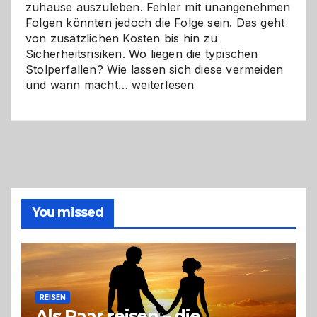
zuhause auszuleben. Fehler mit unangenehmen
Folgen könnten jedoch die Folge sein. Das geht
von zusätzlichen Kosten bis hin zu
Sicherheitsrisiken. Wo liegen die typischen
Stolperfallen? Wie lassen sich diese vermeiden
Selber
und wann macht…
weiterlesen
machen
oder
Profi
holen?
So
triffst
du
die
You missed
richtige
Entscheidung
REISEN
Als Paar reisen – die