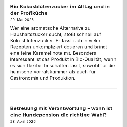
in
Bio Kokosblütenzucker im Alltag und in
Gefahr
der Profiküche
ist:
Brandschutz
29. Mai 2026
für
Wer eine aromatische Alternative zu
Hunde
Haushaltszucker sucht, stößt schnell auf
im
Kokosblütenzucker. Er lässt sich in vielen
eigenen
Rezepten unkompliziert dosieren und bringt
Zuhause
eine feine Karamellnote mit. Besonders
interessant ist das Produkt in Bio-Qualität, wenn
es sich flexibel beschaffen lässt, sowohl für die
heimische Vorratskammer als auch für
Gastronomie und Produktion.
Betreuung mit Verantwortung – wann ist
eine Hundepension die richtige Wahl?
28. April 2026