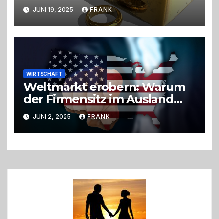
Goldverkauf
JUNI 19, 2025
FRANK
WIRTSCHAFT
Weltmarkt erobern: Warum
der Firmensitz im Ausland
der entscheidende Hebel
JUNI 2, 2025
FRANK
sein kann