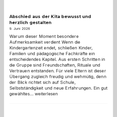
einfach
besser
Abschied aus der Kita bewusst und
verstehen
herzlich gestalten
9. Juni 2026
Warum dieser Moment besondere
Aufmerksamkeit verdient Wenn die
Kindergartenzeit endet, schließen Kinder,
Familien und pädagogische Fachkräfte ein
entscheidendes Kapitel. Aus ersten Schritten in
die Gruppe sind Freundschaften, Rituale und
Vertrauen entstanden. Für viele Eltern ist dieser
Übergang zugleich freudig und wehmütig, denn
der Blick richtet sich auf Schule,
Selbstständigkeit und neue Erfahrungen. Ein gut
Abschied
gewähltes…
weiterlesen
aus
der
Kita
bewusst