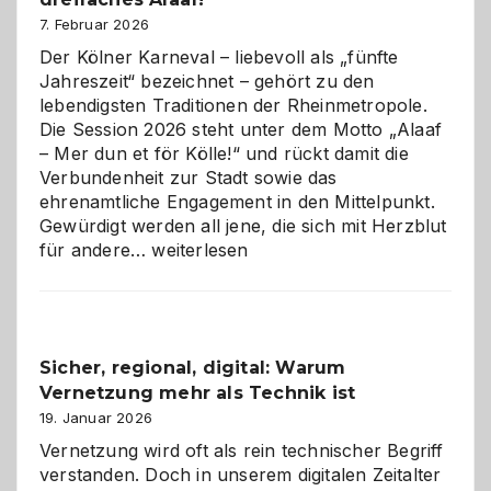
ist
7. Februar 2026
Der Kölner Karneval – liebevoll als „fünfte
Jahreszeit“ bezeichnet – gehört zu den
lebendigsten Traditionen der Rheinmetropole.
Die Session 2026 steht unter dem Motto „Alaaf
– Mer dun et för Kölle!“ und rückt damit die
Verbundenheit zur Stadt sowie das
ehrenamtliche Engagement in den Mittelpunkt.
Gewürdigt werden all jene, die sich mit Herzblut
Kölner
für andere…
weiterlesen
Karneval
2026:
Feierlaune
und
Sicher, regional, digital: Warum
ein
Vernetzung mehr als Technik ist
dreifaches
Alaaf!
19. Januar 2026
Vernetzung wird oft als rein technischer Begriff
verstanden. Doch in unserem digitalen Zeitalter