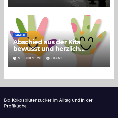
FAMILIE
Abschied aus der Kita
bewusst und herzlich
gestalten
9. JUNI 2026
FRANK
Bio Kokosblütenzucker im Alltag und in der
Profiküche