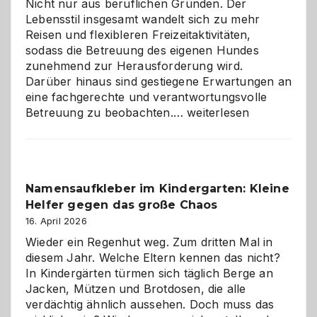
Nicht nur aus beruflichen Gründen. Der
Lebensstil insgesamt wandelt sich zu mehr
Reisen und flexibleren Freizeitaktivitäten,
sodass die Betreuung des eigenen Hundes
zunehmend zur Herausforderung wird.
Darüber hinaus sind gestiegene Erwartungen an
eine fachgerechte und verantwortungsvolle
Betreuung
Betreuung zu beobachten.…
weiterlesen
mit
Verantwortung
–
wann
Namensaufkleber im Kindergarten: Kleine
ist
Helfer gegen das große Chaos
eine
Hundepension
16. April 2026
die
Wieder ein Regenhut weg. Zum dritten Mal in
richtige
diesem Jahr. Welche Eltern kennen das nicht?
Wahl?
In Kindergärten türmen sich täglich Berge an
Jacken, Mützen und Brotdosen, die alle
verdächtig ähnlich aussehen. Doch muss das