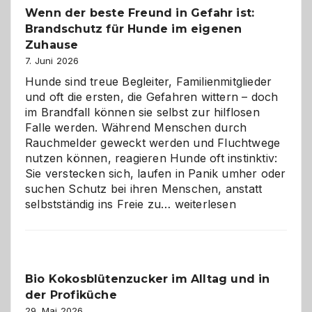
Wenn der beste Freund in Gefahr ist:
und
Brandschutz für Hunde im eigenen
herzlich
gestalten
Zuhause
7. Juni 2026
Hunde sind treue Begleiter, Familienmitglieder
und oft die ersten, die Gefahren wittern – doch
im Brandfall können sie selbst zur hilflosen
Falle werden. Während Menschen durch
Rauchmelder geweckt werden und Fluchtwege
nutzen können, reagieren Hunde oft instinktiv:
Sie verstecken sich, laufen in Panik umher oder
suchen Schutz bei ihren Menschen, anstatt
Wenn
selbstständig ins Freie zu…
weiterlesen
der
beste
Freund
in
Bio Kokosblütenzucker im Alltag und in
Gefahr
der Profiküche
ist:
Brandschutz
29. Mai 2026