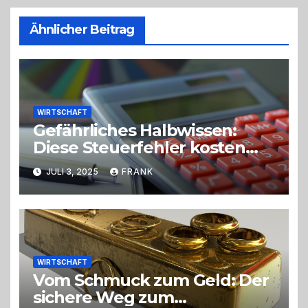
Ähnlicher Beitrag
WIRTSCHAFT
Gefährliches Halbwissen:
Diese Steuerfehler kosten
Selbstständige richtig Geld
JULI 3, 2025
FRANK
WIRTSCHAFT
Vom Schmuck zum Geld: Der
sichere Weg zum