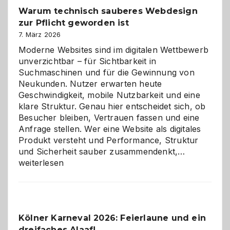
unter
Warum technisch sauberes Webdesign
den
zur Pflicht geworden ist
Logikrätseln
7. März 2026
Moderne Websites sind im digitalen Wettbewerb
unverzichtbar – für Sichtbarkeit in
Suchmaschinen und für die Gewinnung von
Neukunden. Nutzer erwarten heute
Geschwindigkeit, mobile Nutzbarkeit und eine
klare Struktur. Genau hier entscheidet sich, ob
Besucher bleiben, Vertrauen fassen und eine
Anfrage stellen. Wer eine Website als digitales
Produkt versteht und Performance, Struktur
Warum
und Sicherheit sauber zusammendenkt,…
technisch
weiterlesen
sauberes
Webdesig
zur
Pflicht
Kölner Karneval 2026: Feierlaune und ein
geworden
dreifaches Alaaf!