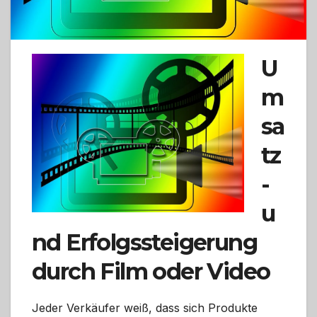
U
m
sa
tz
-
u
nd Erfolgssteigerung
durch Film oder Video
Jeder Verkäufer weiß, dass sich Produkte