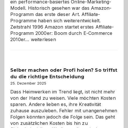
ein performance-basiertes Online-Marketing-
Modell. Historisch gesehen war das Amazon-
Programm das erste dieser Art. Affiliate-
Programme haben sich weiterentwickelt.
Zeitstrahl 1996 Amazon startet erstes Affiliate-
Programm 2000er: Boom durch E-Commerce
Affiliate-
2010er…
weiterlesen
Programm
im
Überblick:
Chancen,
Selber machen oder Profi holen? So triffst
Herausforderungen
du die richtige Entscheidung
und
Zukunft
25. Dezember 2025
Dass Heimwerken im Trend liegt, ist nicht mehr
von der Hand zu weisen. Viele möchten Kosten
sparen. Andere lieben es, ihre Kreativität
zuhause auszuleben. Fehler mit unangenehmen
Folgen könnten jedoch die Folge sein. Das geht
von zusätzlichen Kosten bis hin zu