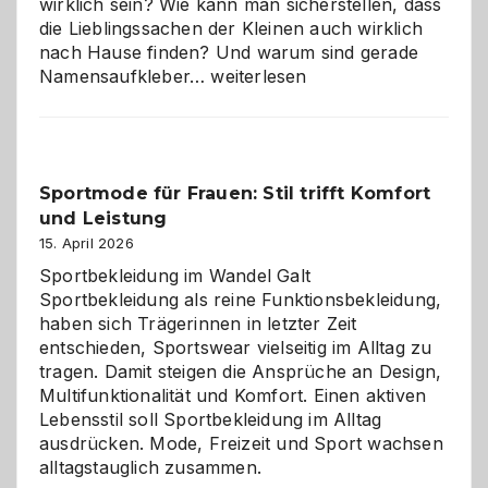
wirklich sein? Wie kann man sicherstellen, dass
die Lieblingssachen der Kleinen auch wirklich
nach Hause finden? Und warum sind gerade
Namensaufkleber
Namensaufkleber…
weiterlesen
im
Kindergarten:
Kleine
Helfer
Sportmode für Frauen: Stil trifft Komfort
gegen
und Leistung
das
große
15. April 2026
Chaos
Sportbekleidung im Wandel Galt
Sportbekleidung als reine Funktionsbekleidung,
haben sich Trägerinnen in letzter Zeit
entschieden, Sportswear vielseitig im Alltag zu
tragen. Damit steigen die Ansprüche an Design,
Multifunktionalität und Komfort. Einen aktiven
Lebensstil soll Sportbekleidung im Alltag
ausdrücken. Mode, Freizeit und Sport wachsen
alltagstauglich zusammen.