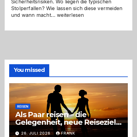
Sicherheitsrisiken. Wo liegen die typischen
Stolperfallen? Wie lassen sich diese vermeiden
Selber
und wann macht…
weiterlesen
machen
oder
Profi
holen?
So
triffst
du
die
You missed
richtige
Entscheidung
REISEN
Als Paar reisen – die
Gelegenheit, neue Reiseziele
zu entdecken
26. JULI 2026
FRANK