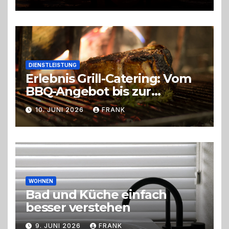
DIENSTLEISTUNG
Erlebnis Grill-Catering: Vom
BBQ-Angebot bis zur
perfekten Eventorganisation
10. JUNI 2026
FRANK
Trend zu Outdoor-Events,
Erlebnisgastronomie und
Live-Cooking
WOHNEN
Bad und Küche einfach
besser verstehen
9. JUNI 2026
FRANK