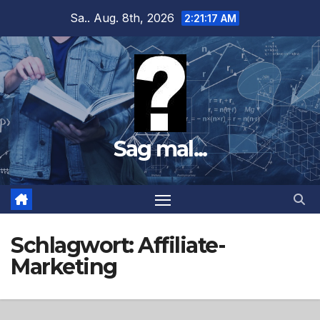
Zum
Sa.. Aug. 8th, 2026
2:21:18 AM
Inhalt
springen
Sag mal...
Schlagwort:
Affiliate-
Marketing