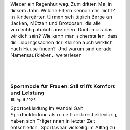
Wieder ein Regenhut weg. Zum dritten Mal in
diesem Jahr. Welche Eltern kennen das nicht?
In Kindergärten türmen sich täglich Berge an
Jacken, Mützen und Brotdosen, die alle
verdächtig ähnlich aussehen. Doch muss das
wirklich sein? Wie kann man sicherstellen, dass
die Lieblingssachen der Kleinen auch wirklich
nach Hause finden? Und warum sind gerade
Namensaufkleber
Namensaufkleber…
weiterlesen
im
Kindergarten:
Kleine
Helfer
Sportmode für Frauen: Stil trifft Komfort
gegen
und Leistung
das
große
15. April 2026
Chaos
Sportbekleidung im Wandel Galt
Sportbekleidung als reine Funktionsbekleidung,
haben sich Trägerinnen in letzter Zeit
entschieden, Sportswear vielseitig im Alltag zu