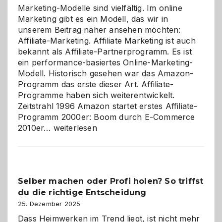
Marketing-Modelle sind vielfältig. Im online
Marketing gibt es ein Modell, das wir in
unserem Beitrag näher ansehen möchten:
Affiliate-Marketing. Affiliate Marketing ist auch
bekannt als Affiliate-Partnerprogramm. Es ist
ein performance-basiertes Online-Marketing-
Modell. Historisch gesehen war das Amazon-
Programm das erste dieser Art. Affiliate-
Programme haben sich weiterentwickelt.
Zeitstrahl 1996 Amazon startet erstes Affiliate-
Programm 2000er: Boom durch E-Commerce
Affiliate-
2010er…
weiterlesen
Programm
im
Überblick:
Chancen,
Selber machen oder Profi holen? So triffst
Herausforderungen
du die richtige Entscheidung
und
Zukunft
25. Dezember 2025
Dass Heimwerken im Trend liegt, ist nicht mehr