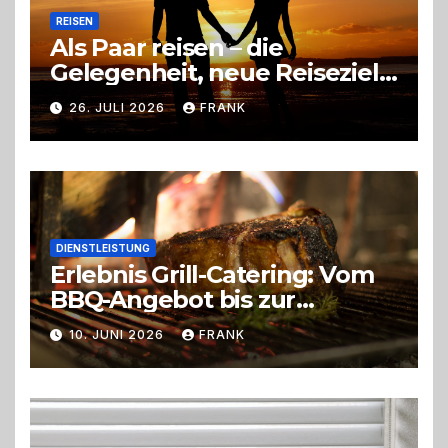
REISEN
Als Paar reisen – die
Gelegenheit, neue Reiseziele
zu entdecken
26. JULI 2026
FRANK
DIENSTLEISTUNG
Erlebnis Grill-Catering: Vom
BBQ-Angebot bis zur
perfekten Eventorganisation
10. JUNI 2026
FRANK
Trend zu Outdoor-Events,
Erlebnisgastronomie und
Live-Cooking