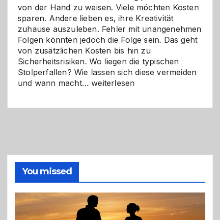
von der Hand zu weisen. Viele möchten Kosten
sparen. Andere lieben es, ihre Kreativität
zuhause auszuleben. Fehler mit unangenehmen
Folgen könnten jedoch die Folge sein. Das geht
von zusätzlichen Kosten bis hin zu
Sicherheitsrisiken. Wo liegen die typischen
Stolperfallen? Wie lassen sich diese vermeiden
Selber
und wann macht…
weiterlesen
machen
oder
Profi
holen?
So
triffst
du
die
You missed
richtige
Entscheidung