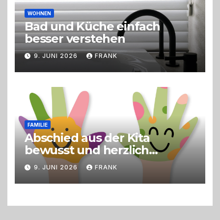
WOHNEN
Bad und Küche einfach
besser verstehen
9. JUNI 2026
FRANK
FAMILIE
Abschied aus der Kita
bewusst und herzlich
gestalten
9. JUNI 2026
FRANK