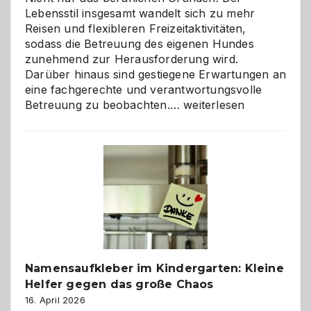
Lebensstil insgesamt wandelt sich zu mehr
Reisen und flexibleren Freizeitaktivitäten,
sodass die Betreuung des eigenen Hundes
zunehmend zur Herausforderung wird.
Darüber hinaus sind gestiegene Erwartungen an
eine fachgerechte und verantwortungsvolle
Betreuung
Betreuung zu beobachten.…
weiterlesen
mit
Verantwortung
–
wann
ist
eine
Hundepension
die
richtige
Wahl?
Namensaufkleber im Kindergarten: Kleine
Helfer gegen das große Chaos
16. April 2026