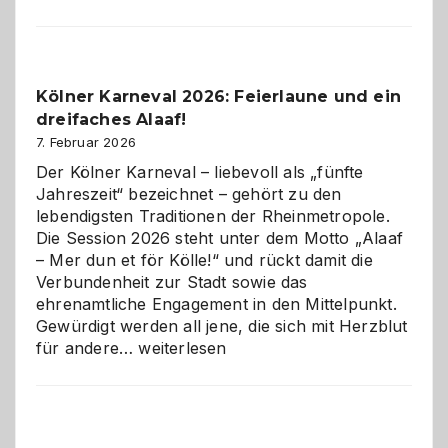
sauberes
Webdesig
zur
Pflicht
Kölner Karneval 2026: Feierlaune und ein
geworden
dreifaches Alaaf!
ist
7. Februar 2026
Der Kölner Karneval – liebevoll als „fünfte
Jahreszeit“ bezeichnet – gehört zu den
lebendigsten Traditionen der Rheinmetropole.
Die Session 2026 steht unter dem Motto „Alaaf
– Mer dun et för Kölle!“ und rückt damit die
Verbundenheit zur Stadt sowie das
ehrenamtliche Engagement in den Mittelpunkt.
Gewürdigt werden all jene, die sich mit Herzblut
Kölner
für andere…
weiterlesen
Karneval
2026:
Feierlaune
und