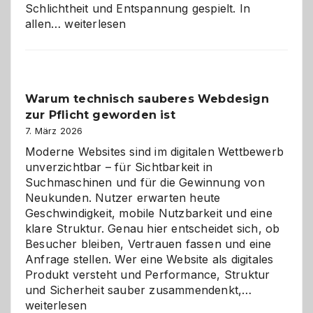
Schlichtheit und Entspannung gespielt. In
Sudoku
allen…
weiterlesen
entdecken:
Der
Klassiker
unter
Warum technisch sauberes Webdesign
den
zur Pflicht geworden ist
Logikrätseln
7. März 2026
Moderne Websites sind im digitalen Wettbewerb
unverzichtbar – für Sichtbarkeit in
Suchmaschinen und für die Gewinnung von
Neukunden. Nutzer erwarten heute
Geschwindigkeit, mobile Nutzbarkeit und eine
klare Struktur. Genau hier entscheidet sich, ob
Besucher bleiben, Vertrauen fassen und eine
Anfrage stellen. Wer eine Website als digitales
Produkt versteht und Performance, Struktur
Warum
und Sicherheit sauber zusammendenkt,…
technisch
weiterlesen