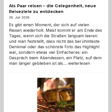
Als Paar reisen – die Gelegenheit, neue
Reiseziele zu entdecken
26. Juli 2026
Es gibt einen Moment, der sich auf vielen
Reisen wiederholt. Meist kommt er am Ende des
Tages, wenn sich die Straßen langsam leeren
und man feststellt, dass nicht das berühmteste
Denkmal oder das schönste Foto das Highlight
war, sondern etwas viel Einfacheres: ein
Gespräch beim Abendessen, ein Platz, auf dem
Als
man länger geblieben ist als…
weiterlesen
Paar
reisen
–
die
Gelegenheit,
neue
Reiseziele
zu