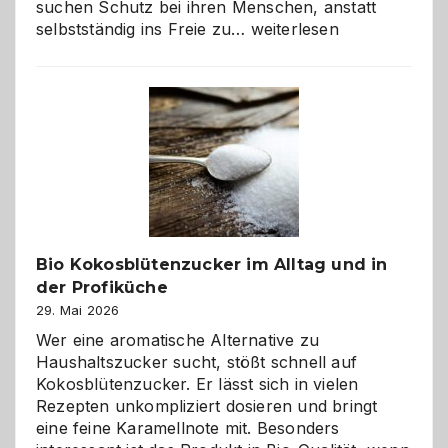
suchen Schutz bei ihren Menschen, anstatt
Wenn
selbstständig ins Freie zu…
weiterlesen
der
beste
Freund
in
Gefahr
ist:
Brandschutz
für
Hunde
im
Bio Kokosblütenzucker im Alltag und in
eigenen
der Profiküche
Zuhause
29. Mai 2026
Wer eine aromatische Alternative zu
Haushaltszucker sucht, stößt schnell auf
Kokosblütenzucker. Er lässt sich in vielen
Rezepten unkompliziert dosieren und bringt
eine feine Karamellnote mit. Besonders