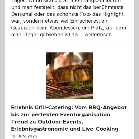
Tages, wenn sich die Straßen langsam leeren
und man feststellt, dass nicht das berühmteste
Denkmal oder das schönste Foto das Highlight
war, sondern etwas viel Einfacheres: ein
Gespräch beim Abendessen, ein Platz, auf dem
Als
man länger geblieben ist als…
weiterlesen
Paar
reisen
–
die
Gelegenheit,
neue
Reiseziele
zu
entdecken
Erlebnis Grill-Catering: Vom BBQ-Angebot
bis zur perfekten Eventorganisation
Trend zu Outdoor-Events,
Erlebnisgastronomie und Live-Cooking
10. Juni 2026