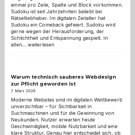
einmal pro Zeile, Spalte und Block vorkommen.
Sudoku ist seit Jahrzehnten beliebt bei
Rätselliebhaber. Im digitalen Zeitalter hat
Sudoku ein Comeback gefeiert. Sudoku wird
gerne wegen der Herausforderung, der
Schlichtheit und Entspannung gespielt. In
Sudoku
allen…
weiterlesen
entdecken:
Der
Klassiker
unter
Warum technisch sauberes Webdesign
den
zur Pflicht geworden ist
Logikrätseln
7. März 2026
Moderne Websites sind im digitalen Wettbewerb
unverzichtbar – für Sichtbarkeit in
Suchmaschinen und für die Gewinnung von
Neukunden. Nutzer erwarten heute
Geschwindigkeit, mobile Nutzbarkeit und eine
klare Struktur. Genau hier entscheidet sich, ob