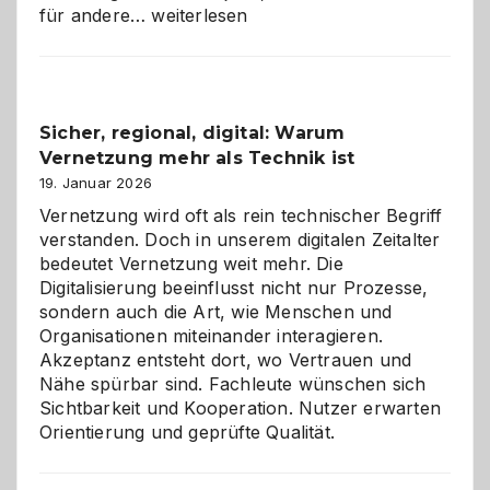
Kölner
für andere…
weiterlesen
Karneval
2026:
Feierlaune
und
Sicher, regional, digital: Warum
ein
Vernetzung mehr als Technik ist
dreifaches
Alaaf!
19. Januar 2026
Vernetzung wird oft als rein technischer Begriff
verstanden. Doch in unserem digitalen Zeitalter
bedeutet Vernetzung weit mehr. Die
Digitalisierung beeinflusst nicht nur Prozesse,
sondern auch die Art, wie Menschen und
Organisationen miteinander interagieren.
Akzeptanz entsteht dort, wo Vertrauen und
Nähe spürbar sind. Fachleute wünschen sich
Sichtbarkeit und Kooperation. Nutzer erwarten
Orientierung und geprüfte Qualität.