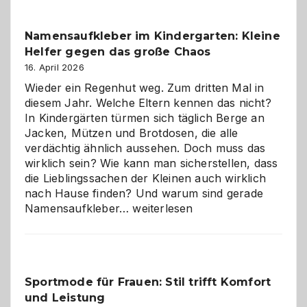
–
wann
Namensaufkleber im Kindergarten: Kleine
ist
Helfer gegen das große Chaos
eine
Hundepension
16. April 2026
die
Wieder ein Regenhut weg. Zum dritten Mal in
richtige
diesem Jahr. Welche Eltern kennen das nicht?
Wahl?
In Kindergärten türmen sich täglich Berge an
Jacken, Mützen und Brotdosen, die alle
verdächtig ähnlich aussehen. Doch muss das
wirklich sein? Wie kann man sicherstellen, dass
die Lieblingssachen der Kleinen auch wirklich
nach Hause finden? Und warum sind gerade
Namensaufkleber
Namensaufkleber…
weiterlesen
im
Kindergarten:
Kleine
Helfer
Sportmode für Frauen: Stil trifft Komfort
gegen
und Leistung
das