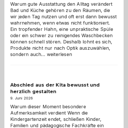
Warum gute Ausstattung den Alltag verändert
Bad und Küche gehören zu den Räumen, die
wir jeden Tag nutzen und oft erst dann bewusst
wahrnehmen, wenn etwas nicht funktioniert.
Ein tropfender Hahn, eine unpraktische Spüle
oder ein schwer zu reinigendes Waschbecken
können schnell stören. Deshalb lohnt es sich,
Produkte nicht nur nach Optik auszuwählen,
Bad
sondern auch…
weiterlesen
und
Küche
einfach
besser
Abschied aus der Kita bewusst und
verstehen
herzlich gestalten
9. Juni 2026
Warum dieser Moment besondere
Aufmerksamkeit verdient Wenn die
Kindergartenzeit endet, schließen Kinder,
Familien und pädagogische Fachkräfte ein