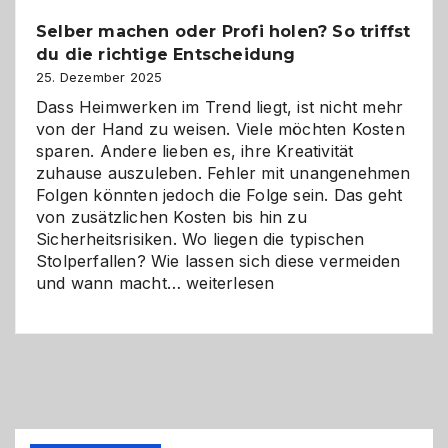
Chancen,
Selber machen oder Profi holen? So triffst
Herausforderungen
du die richtige Entscheidung
und
Zukunft
25. Dezember 2025
Dass Heimwerken im Trend liegt, ist nicht mehr
von der Hand zu weisen. Viele möchten Kosten
sparen. Andere lieben es, ihre Kreativität
zuhause auszuleben. Fehler mit unangenehmen
Folgen könnten jedoch die Folge sein. Das geht
von zusätzlichen Kosten bis hin zu
Sicherheitsrisiken. Wo liegen die typischen
Stolperfallen? Wie lassen sich diese vermeiden
Selber
und wann macht…
weiterlesen
machen
oder
Profi
holen?
So
triffst
du