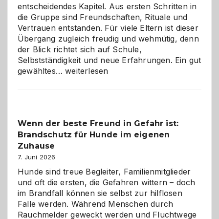
entscheidendes Kapitel. Aus ersten Schritten in
die Gruppe sind Freundschaften, Rituale und
Vertrauen entstanden. Für viele Eltern ist dieser
Übergang zugleich freudig und wehmütig, denn
der Blick richtet sich auf Schule,
Selbstständigkeit und neue Erfahrungen. Ein gut
Abschied
gewähltes…
weiterlesen
aus
der
Kita
bewusst
Wenn der beste Freund in Gefahr ist:
und
Brandschutz für Hunde im eigenen
herzlich
gestalten
Zuhause
7. Juni 2026
Hunde sind treue Begleiter, Familienmitglieder
und oft die ersten, die Gefahren wittern – doch
im Brandfall können sie selbst zur hilflosen
Falle werden. Während Menschen durch
Rauchmelder geweckt werden und Fluchtwege