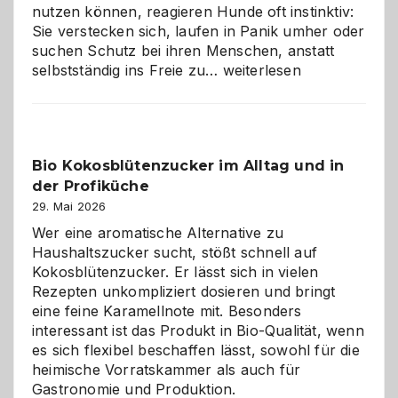
nutzen können, reagieren Hunde oft instinktiv:
Sie verstecken sich, laufen in Panik umher oder
suchen Schutz bei ihren Menschen, anstatt
Wenn
selbstständig ins Freie zu…
weiterlesen
der
beste
Freund
in
Bio Kokosblütenzucker im Alltag und in
Gefahr
der Profiküche
ist:
Brandschutz
29. Mai 2026
für
Wer eine aromatische Alternative zu
Hunde
Haushaltszucker sucht, stößt schnell auf
im
Kokosblütenzucker. Er lässt sich in vielen
eigenen
Rezepten unkompliziert dosieren und bringt
Zuhause
eine feine Karamellnote mit. Besonders
interessant ist das Produkt in Bio-Qualität, wenn
es sich flexibel beschaffen lässt, sowohl für die
heimische Vorratskammer als auch für
Gastronomie und Produktion.