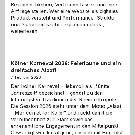
Besucher bleiben, Vertrauen fassen und eine
Anfrage stellen. Wer eine Website als digitales
Produkt versteht und Performance, Struktur
Warum
und Sicherheit sauber zusammendenkt,…
technisch
weiterlesen
sauberes
Webdesig
zur
Pflicht
Kölner Karneval 2026: Feierlaune und ein
geworden
dreifaches Alaaf!
ist
7. Februar 2026
Der Kölner Karneval – liebevoll als „fünfte
Jahreszeit“ bezeichnet – gehört zu den
lebendigsten Traditionen der Rheinmetropole.
Die Session 2026 steht unter dem Motto „Alaaf
– Mer dun et för Kölle!“ und rückt damit die
Verbundenheit zur Stadt sowie das
ehrenamtliche Engagement in den Mittelpunkt.
Gewürdigt werden all jene, die sich mit Herzblut