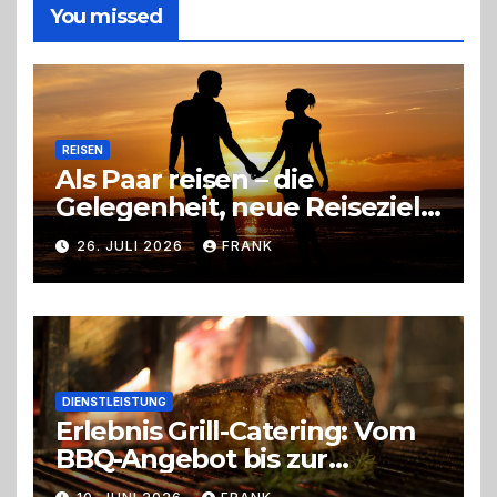
die
You missed
richtige
Entscheidung
REISEN
Als Paar reisen – die
Gelegenheit, neue Reiseziele
zu entdecken
26. JULI 2026
FRANK
DIENSTLEISTUNG
Erlebnis Grill-Catering: Vom
BBQ-Angebot bis zur
perfekten Eventorganisation