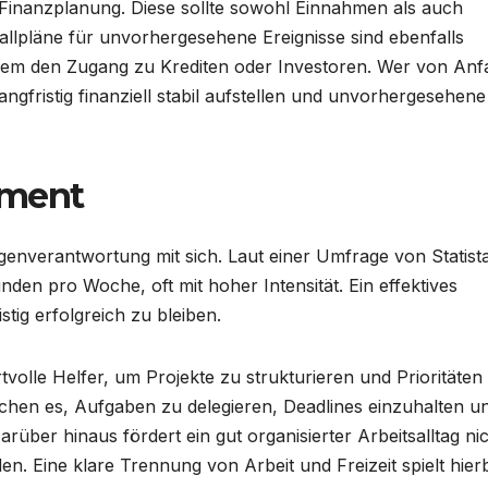
e Finanzplanung. Diese sollte sowohl Einnahmen als auch
llpläne für unvorhergesehene Ereignisse sind ebenfalls
zudem den Zugang zu Krediten oder Investoren. Wer von An
langfristig finanziell stabil aufstellen und unvorhergesehene
ement
 Eigenverantwortung mit sich. Laut einer Umfrage von Statist
nden pro Woche, oft mit hoher Intensität. Ein effektives
stig erfolgreich zu bleiben.
volle Helfer, um Projekte zu strukturieren und Prioritäten 
ichen es, Aufgaben zu delegieren, Deadlines einzuhalten u
rüber hinaus fördert ein gut organisierter Arbeitsalltag ni
n. Eine klare Trennung von Arbeit und Freizeit spielt hier