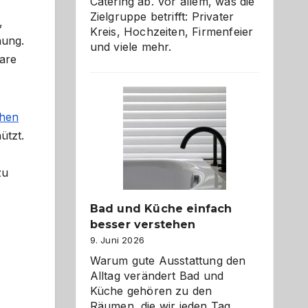
Catering ab. Vor allem, was die
Zielgruppe betrifft: Privater
,
Kreis, Hochzeiten, Firmenfeier
nung.
und viele mehr.
lare
chen
ützt.
zu
Bad und Küche einfach
besser verstehen
9. Juni 2026
Warum gute Ausstattung den
Alltag verändert Bad und
Küche gehören zu den
Räumen, die wir jeden Tag