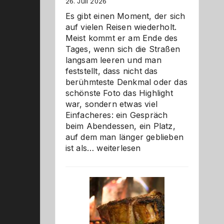
26. Juli 2026
Es gibt einen Moment, der sich
auf vielen Reisen wiederholt.
Meist kommt er am Ende des
Tages, wenn sich die Straßen
langsam leeren und man
feststellt, dass nicht das
berühmteste Denkmal oder das
schönste Foto das Highlight
war, sondern etwas viel
Einfacheres: ein Gespräch
beim Abendessen, ein Platz,
auf dem man länger geblieben
Als
ist als…
weiterlesen
Paar
reisen
–
die
Gelegenheit,
neue