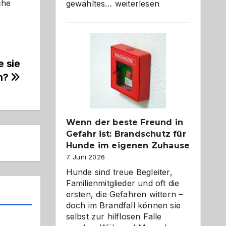
Abschied
che
gewähltes…
weiterlesen
aus
der
Kita
bewusst
und
e sie
herzlich
nn?
gestalten
Wenn der beste Freund in
Gefahr ist: Brandschutz für
Hunde im eigenen Zuhause
7. Juni 2026
Hunde sind treue Begleiter,
Familienmitglieder und oft die
ersten, die Gefahren wittern –
doch im Brandfall können sie
selbst zur hilflosen Falle