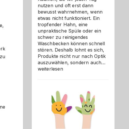
nutzen und oft erst dann
bewusst wahrnehmen, wenn
etwas nicht funktioniert. Ein
tropfender Hahn, eine
e,
unpraktische Spüle oder ein
schwer zu reinigendes
Waschbecken können schnell
erk
stören. Deshalb lohnt es sich,
Produkte nicht nur nach Optik
 zu
Bad
auszuwählen, sondern auch…
und
weiterlesen
Küche
einfach
besser
verstehe
ine