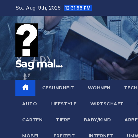
Zum
So.. Aug. 9th, 2026
12:31:59 PM
Inhalt
springen
Sag mal...
GESUNDHEIT
WOHNEN
TECH
AUTO
LIFESTYLE
WIRTSCHAFT
GARTEN
TIERE
BABY/KIND
ARBE
MÖBEL
FREIZEIT
INTERNET
UMW