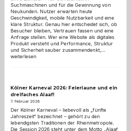
Suchmaschinen und für die Gewinnung von
Neukunden. Nutzer erwarten heute
Geschwindigkeit, mobile Nutzbarkeit und eine
klare Struktur. Genau hier entscheidet sich, ob
Besucher bleiben, Vertrauen fassen und eine
Anfrage stellen. Wer eine Website als digitales
Produkt versteht und Performance, Struktur
Warum
und Sicherheit sauber zusammendenkt,…
technisch
weiterlesen
sauberes
Webdesig
zur
Pflicht
Kölner Karneval 2026: Feierlaune und ein
geworden
dreifaches Alaaf!
ist
7. Februar 2026
Der Kölner Karneval – liebevoll als „fünfte
Jahreszeit“ bezeichnet – gehört zu den
lebendigsten Traditionen der Rheinmetropole.
Die Session 2026 steht unter dem Motto „Alaaf