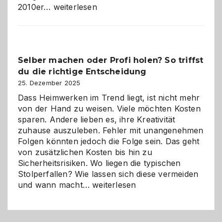
Affiliate-
2010er…
weiterlesen
Programm
im
Überblick:
Chancen,
Selber machen oder Profi holen? So triffst
Herausforderungen
du die richtige Entscheidung
und
Zukunft
25. Dezember 2025
Dass Heimwerken im Trend liegt, ist nicht mehr
von der Hand zu weisen. Viele möchten Kosten
sparen. Andere lieben es, ihre Kreativität
zuhause auszuleben. Fehler mit unangenehmen
Folgen könnten jedoch die Folge sein. Das geht
von zusätzlichen Kosten bis hin zu
Sicherheitsrisiken. Wo liegen die typischen
Stolperfallen? Wie lassen sich diese vermeiden
Selber
und wann macht…
weiterlesen
machen
oder
Profi