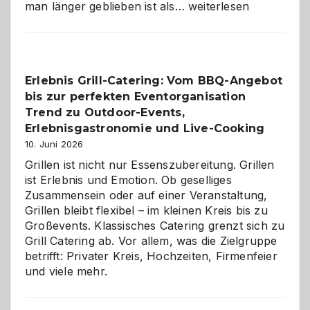
Als
man länger geblieben ist als…
weiterlesen
Paar
reisen
–
die
Erlebnis Grill-Catering: Vom BBQ-Angebot
Gelegenheit,
bis zur perfekten Eventorganisation
neue
Reiseziele
Trend zu Outdoor-Events,
zu
Erlebnisgastronomie und Live-Cooking
entdecken
10. Juni 2026
Grillen ist nicht nur Essenszubereitung. Grillen
ist Erlebnis und Emotion. Ob geselliges
Zusammensein oder auf einer Veranstaltung,
Grillen bleibt flexibel – im kleinen Kreis bis zu
Großevents. Klassisches Catering grenzt sich zu
Grill Catering ab. Vor allem, was die Zielgruppe
betrifft: Privater Kreis, Hochzeiten, Firmenfeier
und viele mehr.