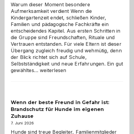
Warum dieser Moment besondere
Aufmerksamkeit verdient Wenn die
Kindergartenzeit endet, schließen Kinder,
Familien und pädagogische Fachkräfte ein
entscheidendes Kapitel. Aus ersten Schritten in
die Gruppe sind Freundschaften, Rituale und
Vertrauen entstanden. Für viele Eltern ist dieser
Übergang zugleich freudig und wehmütig, denn
der Blick richtet sich auf Schule,
Selbstständigkeit und neue Erfahrungen. Ein gut
Abschied
gewähltes…
weiterlesen
aus
der
Kita
bewusst
Wenn der beste Freund in Gefahr ist:
und
Brandschutz für Hunde im eigenen
herzlich
gestalten
Zuhause
7. Juni 2026
Hunde sind treue Begleiter, Familienmitglieder