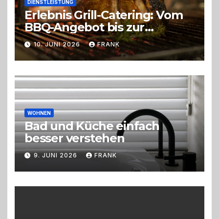
DIENSTLEISTUNG
Erlebnis Grill-Catering: Vom
BBQ-Angebot bis zur
perfekten Eventorganisation
10. JUNI 2026
FRANK
Trend zu Outdoor-Events,
Erlebnisgastronomie und
Live-Cooking
WOHNEN
Bad und Küche einfach
besser verstehen
9. JUNI 2026
FRANK