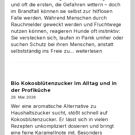
und oft die ersten, die Gefahren wittern – doch
im Brandfall können sie selbst zur hilflosen
Falle werden. Während Menschen durch
Rauchmelder geweckt werden und Fluchtwege
nutzen können, reagieren Hunde oft instinktiv:
Sie verstecken sich, laufen in Panik umher oder
suchen Schutz bei ihren Menschen, anstatt
Wenn
selbstständig ins Freie zu…
weiterlesen
der
beste
Freund
in
Bio Kokosblütenzucker im Alltag und in
Gefahr
der Profiküche
ist:
Brandschutz
29. Mai 2026
für
Wer eine aromatische Alternative zu
Hunde
Haushaltszucker sucht, stößt schnell auf
im
Kokosblütenzucker. Er lässt sich in vielen
eigenen
Rezepten unkompliziert dosieren und bringt
Zuhause
eine feine Karamellnote mit. Besonders