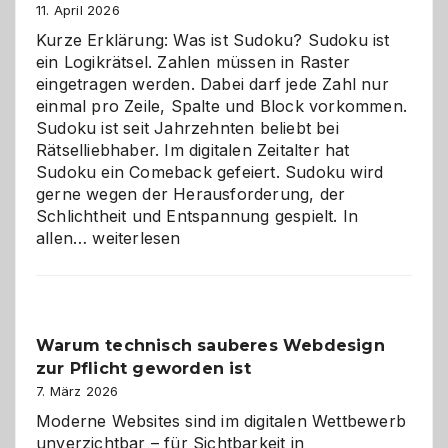
11. April 2026
Kurze Erklärung: Was ist Sudoku? Sudoku ist
ein Logikrätsel. Zahlen müssen in Raster
eingetragen werden. Dabei darf jede Zahl nur
einmal pro Zeile, Spalte und Block vorkommen.
Sudoku ist seit Jahrzehnten beliebt bei
Rätselliebhaber. Im digitalen Zeitalter hat
Sudoku ein Comeback gefeiert. Sudoku wird
gerne wegen der Herausforderung, der
Schlichtheit und Entspannung gespielt. In
Sudoku
allen…
weiterlesen
entdecken:
Der
Klassiker
unter
Warum technisch sauberes Webdesign
den
zur Pflicht geworden ist
Logikrätseln
7. März 2026
Moderne Websites sind im digitalen Wettbewerb
unverzichtbar – für Sichtbarkeit in