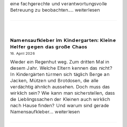
eine fachgerechte und verantwortungsvolle
Betreuung
Betreuung zu beobachten.…
weiterlesen
mit
Verantwortung
–
wann
Namensaufkleber im Kindergarten: Kleine
ist
Helfer gegen das große Chaos
eine
Hundepension
16. April 2026
die
Wieder ein Regenhut weg. Zum dritten Mal in
richtige
diesem Jahr. Welche Eltern kennen das nicht?
Wahl?
In Kindergärten türmen sich täglich Berge an
Jacken, Mützen und Brotdosen, die alle
verdächtig ähnlich aussehen. Doch muss das
wirklich sein? Wie kann man sicherstellen, dass
die Lieblingssachen der Kleinen auch wirklich
nach Hause finden? Und warum sind gerade
Namensaufkleber
Namensaufkleber…
weiterlesen
im
Kindergarten: