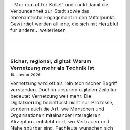
– Mer dun et för Kölle!“ und rückt damit die
Verbundenheit zur Stadt sowie das
ehrenamtliche Engagement in den Mittelpunkt.
Gewürdigt werden all jene, die sich mit Herzblut
Kölner
für andere…
weiterlesen
Karneval
2026:
Feierlaune
und
Sicher, regional, digital: Warum
ein
Vernetzung mehr als Technik ist
dreifaches
Alaaf!
19. Januar 2026
Vernetzung wird oft als rein technischer Begriff
verstanden. Doch in unserem digitalen Zeitalter
bedeutet Vernetzung weit mehr. Die
Digitalisierung beeinflusst nicht nur Prozesse,
sondern auch die Art, wie Menschen und
Organisationen miteinander interagieren.
Akzeptanz entsteht dort, wo Vertrauen und
Nähe spürbar sind. Fachleute wünschen sich