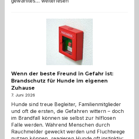
Abschied
gewähltes…
weiterlesen
aus
der
Kita
bewusst
und
herzlich
gestalten
Wenn der beste Freund in Gefahr ist:
Brandschutz für Hunde im eigenen
Zuhause
7. Juni 2026
Hunde sind treue Begleiter, Familienmitglieder
und oft die ersten, die Gefahren wittern – doch
im Brandfall können sie selbst zur hilflosen
Falle werden. Während Menschen durch
Rauchmelder geweckt werden und Fluchtwege
nutzen können, reagieren Hunde oft instinktiv: