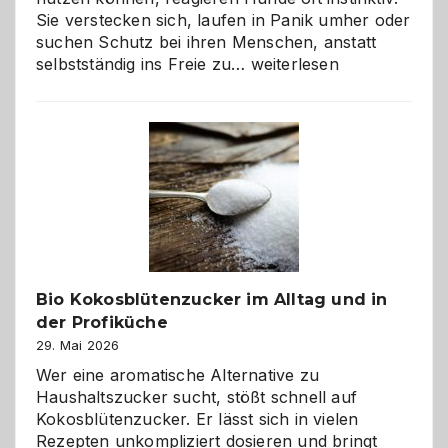
Sie verstecken sich, laufen in Panik umher oder
suchen Schutz bei ihren Menschen, anstatt
Wenn
selbstständig ins Freie zu…
weiterlesen
der
beste
Freund
in
Gefahr
ist:
Brandschutz
für
Hunde
im
Bio Kokosblütenzucker im Alltag und in
eigenen
der Profiküche
Zuhause
29. Mai 2026
Wer eine aromatische Alternative zu
Haushaltszucker sucht, stößt schnell auf
Kokosblütenzucker. Er lässt sich in vielen
Rezepten unkompliziert dosieren und bringt