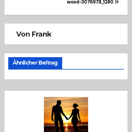
Beitragsnavigation
wood-3076978_1280
Von
Frank
Ähnlicher Beitrag