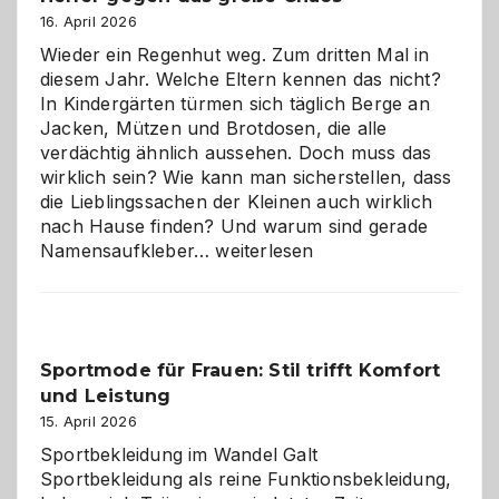
16. April 2026
Wieder ein Regenhut weg. Zum dritten Mal in
diesem Jahr. Welche Eltern kennen das nicht?
In Kindergärten türmen sich täglich Berge an
Jacken, Mützen und Brotdosen, die alle
verdächtig ähnlich aussehen. Doch muss das
wirklich sein? Wie kann man sicherstellen, dass
die Lieblingssachen der Kleinen auch wirklich
nach Hause finden? Und warum sind gerade
Namensaufkleber
Namensaufkleber…
weiterlesen
im
Kindergarten:
Kleine
Helfer
Sportmode für Frauen: Stil trifft Komfort
gegen
und Leistung
das
große
15. April 2026
Chaos
Sportbekleidung im Wandel Galt
Sportbekleidung als reine Funktionsbekleidung,