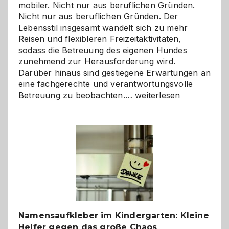
mobiler. Nicht nur aus beruflichen Gründen.
Nicht nur aus beruflichen Gründen. Der
Lebensstil insgesamt wandelt sich zu mehr
Reisen und flexibleren Freizeitaktivitäten,
sodass die Betreuung des eigenen Hundes
zunehmend zur Herausforderung wird.
Darüber hinaus sind gestiegene Erwartungen an
eine fachgerechte und verantwortungsvolle
Betreuung
Betreuung zu beobachten.…
weiterlesen
mit
Verantwortung
–
wann
ist
eine
Hundepension
die
richtige
Wahl?
Namensaufkleber im Kindergarten: Kleine
Helfer gegen das große Chaos