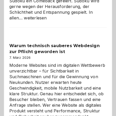
Sudoku ein Comeback gefeiert. Sudoku wird
gerne wegen der Herausforderung, der
Schlichtheit und Entspannung gespielt. In
Sudoku
allen…
weiterlesen
entdecken:
Der
Klassiker
unter
Warum technisch sauberes Webdesign
den
zur Pflicht geworden ist
Logikrätseln
7. März 2026
Moderne Websites sind im digitalen Wettbewerb
unverzichtbar – für Sichtbarkeit in
Suchmaschinen und für die Gewinnung von
Neukunden. Nutzer erwarten heute
Geschwindigkeit, mobile Nutzbarkeit und eine
klare Struktur. Genau hier entscheidet sich, ob
Besucher bleiben, Vertrauen fassen und eine
Anfrage stellen. Wer eine Website als digitales
Produkt versteht und Performance, Struktur