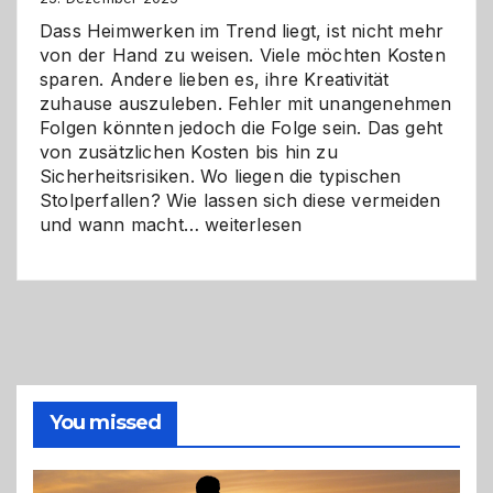
Dass Heimwerken im Trend liegt, ist nicht mehr
von der Hand zu weisen. Viele möchten Kosten
sparen. Andere lieben es, ihre Kreativität
zuhause auszuleben. Fehler mit unangenehmen
Folgen könnten jedoch die Folge sein. Das geht
von zusätzlichen Kosten bis hin zu
Sicherheitsrisiken. Wo liegen die typischen
Stolperfallen? Wie lassen sich diese vermeiden
Selber
und wann macht…
weiterlesen
machen
oder
Profi
holen?
So
triffst
du
die
You missed
richtige
Entscheidung