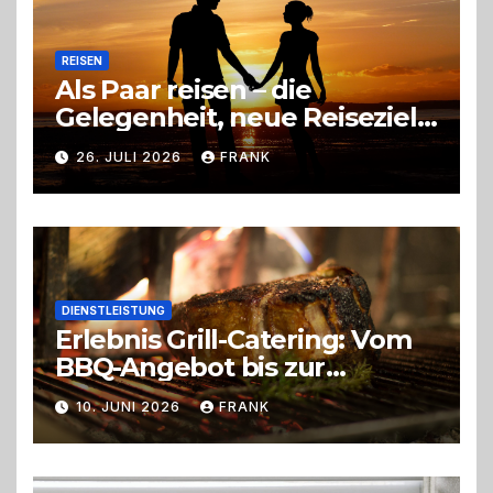
REISEN
Als Paar reisen – die
Gelegenheit, neue Reiseziele
zu entdecken
26. JULI 2026
FRANK
DIENSTLEISTUNG
Erlebnis Grill-Catering: Vom
BBQ-Angebot bis zur
perfekten Eventorganisation
10. JUNI 2026
FRANK
Trend zu Outdoor-Events,
Erlebnisgastronomie und
Live-Cooking