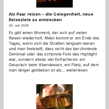
Als Paar reisen – die Gelegenheit, neue
Reiseziele zu entdecken
26. Juli 2026
Es gibt einen Moment, der sich auf vielen
Reisen wiederholt. Meist kommt er am Ende des
Tages, wenn sich die Straßen langsam leeren
und man feststellt, dass nicht das berühmteste
Denkmal oder das schönste Foto das Highlight
war, sondern etwas viel Einfacheres: ein
Gespräch beim Abendessen, ein Platz, auf dem
Als
man länger geblieben ist als…
weiterlesen
Paar
reisen
–
die
Gelegenheit,
neue
Reiseziele