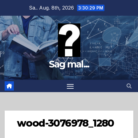
Zum
Sa.. Aug. 8th, 2026
3:30:30 PM
Inhalt
springen
Sag mal...
wood-3076978_1280