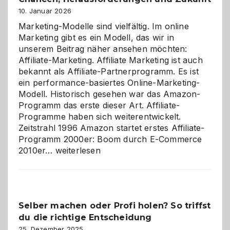
10. Januar 2026
Marketing-Modelle sind vielfältig. Im online
Marketing gibt es ein Modell, das wir in
unserem Beitrag näher ansehen möchten:
Affiliate-Marketing. Affiliate Marketing ist auch
bekannt als Affiliate-Partnerprogramm. Es ist
ein performance-basiertes Online-Marketing-
Modell. Historisch gesehen war das Amazon-
Programm das erste dieser Art. Affiliate-
Programme haben sich weiterentwickelt.
Zeitstrahl 1996 Amazon startet erstes Affiliate-
Programm 2000er: Boom durch E-Commerce
Affiliate-
2010er…
weiterlesen
Programm
im
Überblick:
Chancen,
Selber machen oder Profi holen? So triffst
Herausforderungen
du die richtige Entscheidung
und
Zukunft
25. Dezember 2025