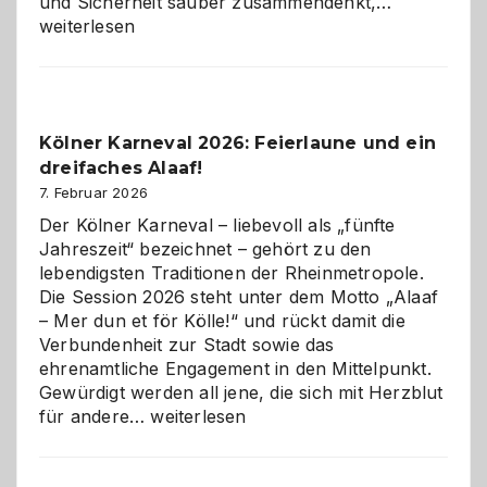
Warum
und Sicherheit sauber zusammendenkt,…
technisch
weiterlesen
sauberes
Webdesig
zur
Pflicht
Kölner Karneval 2026: Feierlaune und ein
geworden
dreifaches Alaaf!
ist
7. Februar 2026
Der Kölner Karneval – liebevoll als „fünfte
Jahreszeit“ bezeichnet – gehört zu den
lebendigsten Traditionen der Rheinmetropole.
Die Session 2026 steht unter dem Motto „Alaaf
– Mer dun et för Kölle!“ und rückt damit die
Verbundenheit zur Stadt sowie das
ehrenamtliche Engagement in den Mittelpunkt.
Gewürdigt werden all jene, die sich mit Herzblut
Kölner
für andere…
weiterlesen
Karneval
2026: