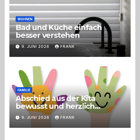
WOHNEN
Bad und Küche einfach
besser verstehen
9. JUNI 2026
FRANK
FAMILIE
Abschied aus der Kita
bewusst und herzlich
gestalten
9. JUNI 2026
FRANK