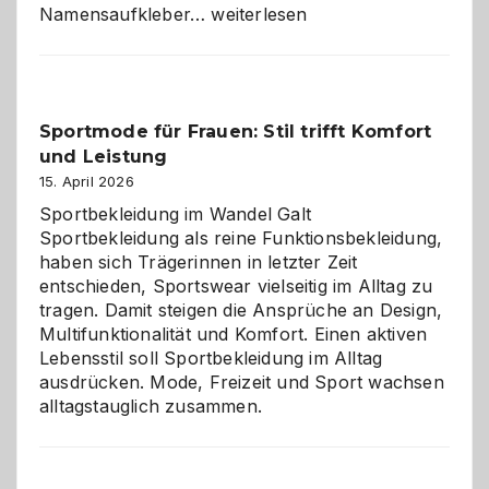
Namensaufkleber
Namensaufkleber…
weiterlesen
im
Kindergarten:
Kleine
Helfer
Sportmode für Frauen: Stil trifft Komfort
gegen
und Leistung
das
große
15. April 2026
Chaos
Sportbekleidung im Wandel Galt
Sportbekleidung als reine Funktionsbekleidung,
haben sich Trägerinnen in letzter Zeit
entschieden, Sportswear vielseitig im Alltag zu
tragen. Damit steigen die Ansprüche an Design,
Multifunktionalität und Komfort. Einen aktiven
Lebensstil soll Sportbekleidung im Alltag
ausdrücken. Mode, Freizeit und Sport wachsen
alltagstauglich zusammen.