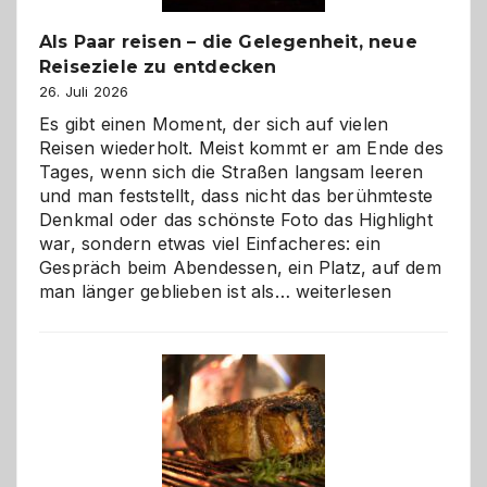
Als Paar reisen – die Gelegenheit, neue
Reiseziele zu entdecken
26. Juli 2026
Es gibt einen Moment, der sich auf vielen
Reisen wiederholt. Meist kommt er am Ende des
Tages, wenn sich die Straßen langsam leeren
und man feststellt, dass nicht das berühmteste
Denkmal oder das schönste Foto das Highlight
war, sondern etwas viel Einfacheres: ein
Gespräch beim Abendessen, ein Platz, auf dem
Als
man länger geblieben ist als…
weiterlesen
Paar
reisen
–
die
Gelegenheit,
neue
Reiseziele
zu