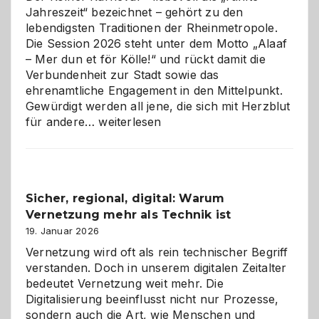
Jahreszeit“ bezeichnet – gehört zu den
lebendigsten Traditionen der Rheinmetropole.
Die Session 2026 steht unter dem Motto „Alaaf
– Mer dun et för Kölle!“ und rückt damit die
Verbundenheit zur Stadt sowie das
ehrenamtliche Engagement in den Mittelpunkt.
Gewürdigt werden all jene, die sich mit Herzblut
Kölner
für andere…
weiterlesen
Karneval
2026:
Feierlaune
und
Sicher, regional, digital: Warum
ein
Vernetzung mehr als Technik ist
dreifaches
Alaaf!
19. Januar 2026
Vernetzung wird oft als rein technischer Begriff
verstanden. Doch in unserem digitalen Zeitalter
bedeutet Vernetzung weit mehr. Die
Digitalisierung beeinflusst nicht nur Prozesse,
sondern auch die Art, wie Menschen und