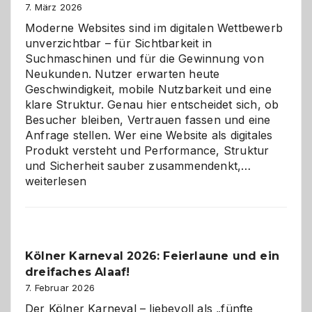
7. März 2026
Moderne Websites sind im digitalen Wettbewerb
unverzichtbar – für Sichtbarkeit in
Suchmaschinen und für die Gewinnung von
Neukunden. Nutzer erwarten heute
Geschwindigkeit, mobile Nutzbarkeit und eine
klare Struktur. Genau hier entscheidet sich, ob
Besucher bleiben, Vertrauen fassen und eine
Anfrage stellen. Wer eine Website als digitales
Produkt versteht und Performance, Struktur
Warum
und Sicherheit sauber zusammendenkt,…
technisch
weiterlesen
sauberes
Webdesig
zur
Pflicht
Kölner Karneval 2026: Feierlaune und ein
geworden
dreifaches Alaaf!
ist
7. Februar 2026
Der Kölner Karneval – liebevoll als „fünfte