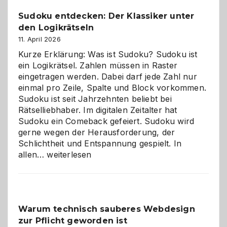
Sudoku entdecken: Der Klassiker unter
den Logikrätseln
11. April 2026
Kurze Erklärung: Was ist Sudoku? Sudoku ist
ein Logikrätsel. Zahlen müssen in Raster
eingetragen werden. Dabei darf jede Zahl nur
einmal pro Zeile, Spalte und Block vorkommen.
Sudoku ist seit Jahrzehnten beliebt bei
Rätselliebhaber. Im digitalen Zeitalter hat
Sudoku ein Comeback gefeiert. Sudoku wird
gerne wegen der Herausforderung, der
Schlichtheit und Entspannung gespielt. In
Sudoku
allen…
weiterlesen
entdecken:
Der
Klassiker
unter
Warum technisch sauberes Webdesign
den
zur Pflicht geworden ist
Logikrätseln