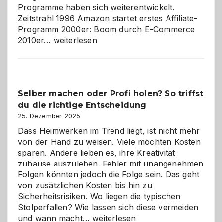
Programme haben sich weiterentwickelt.
Zeitstrahl 1996 Amazon startet erstes Affiliate-
Programm 2000er: Boom durch E-Commerce
Affiliate-
2010er…
weiterlesen
Programm
im
Überblick:
Chancen,
Selber machen oder Profi holen? So triffst
Herausforderungen
du die richtige Entscheidung
und
Zukunft
25. Dezember 2025
Dass Heimwerken im Trend liegt, ist nicht mehr
von der Hand zu weisen. Viele möchten Kosten
sparen. Andere lieben es, ihre Kreativität
zuhause auszuleben. Fehler mit unangenehmen
Folgen könnten jedoch die Folge sein. Das geht
von zusätzlichen Kosten bis hin zu
Sicherheitsrisiken. Wo liegen die typischen
Stolperfallen? Wie lassen sich diese vermeiden
Selber
und wann macht…
weiterlesen