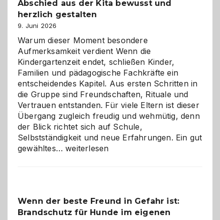
Abschied aus der Kita bewusst und
verstehen
herzlich gestalten
9. Juni 2026
Warum dieser Moment besondere
Aufmerksamkeit verdient Wenn die
Kindergartenzeit endet, schließen Kinder,
Familien und pädagogische Fachkräfte ein
entscheidendes Kapitel. Aus ersten Schritten in
die Gruppe sind Freundschaften, Rituale und
Vertrauen entstanden. Für viele Eltern ist dieser
Übergang zugleich freudig und wehmütig, denn
der Blick richtet sich auf Schule,
Selbstständigkeit und neue Erfahrungen. Ein gut
Abschied
gewähltes…
weiterlesen
aus
der
Kita
bewusst
Wenn der beste Freund in Gefahr ist:
und
Brandschutz für Hunde im eigenen
herzlich