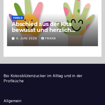
FAMILIE
Abschied aus der Kita
bewusst und herzlich
gestalten
9. JUNI 2026
FRANK
Bio Kokosblütenzucker im Alltag und in der
Profiküche
Allgemein