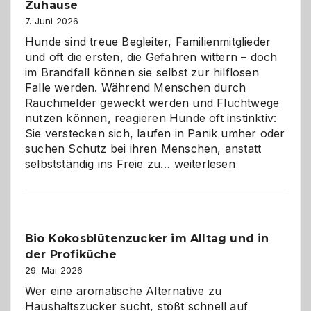
gestalten
Zuhause
7. Juni 2026
Hunde sind treue Begleiter, Familienmitglieder
und oft die ersten, die Gefahren wittern – doch
im Brandfall können sie selbst zur hilflosen
Falle werden. Während Menschen durch
Rauchmelder geweckt werden und Fluchtwege
nutzen können, reagieren Hunde oft instinktiv:
Sie verstecken sich, laufen in Panik umher oder
suchen Schutz bei ihren Menschen, anstatt
Wenn
selbstständig ins Freie zu…
weiterlesen
der
beste
Freund
in
Bio Kokosblütenzucker im Alltag und in
Gefahr
der Profiküche
ist:
Brandschutz
29. Mai 2026
für
Wer eine aromatische Alternative zu
Hunde
Haushaltszucker sucht, stößt schnell auf