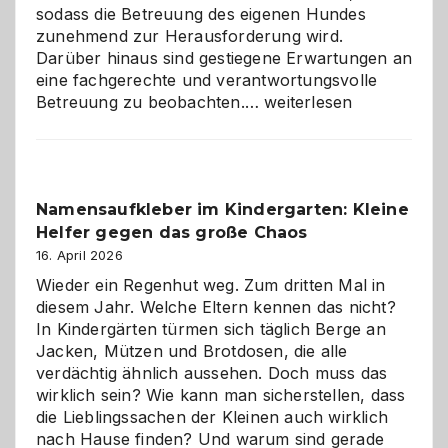
sodass die Betreuung des eigenen Hundes
zunehmend zur Herausforderung wird.
Darüber hinaus sind gestiegene Erwartungen an
eine fachgerechte und verantwortungsvolle
Betreuung
Betreuung zu beobachten.…
weiterlesen
mit
Verantwortung
–
wann
Namensaufkleber im Kindergarten: Kleine
ist
Helfer gegen das große Chaos
eine
Hundepension
16. April 2026
die
Wieder ein Regenhut weg. Zum dritten Mal in
richtige
diesem Jahr. Welche Eltern kennen das nicht?
Wahl?
In Kindergärten türmen sich täglich Berge an
Jacken, Mützen und Brotdosen, die alle
verdächtig ähnlich aussehen. Doch muss das
wirklich sein? Wie kann man sicherstellen, dass
die Lieblingssachen der Kleinen auch wirklich
nach Hause finden? Und warum sind gerade