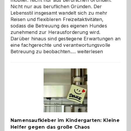
mobiler. Nicht nur aus beruflichen Gründen.
Nicht nur aus beruflichen Gründen. Der
Lebensstil insgesamt wandelt sich zu mehr
Reisen und flexibleren Freizeitaktivitäten,
sodass die Betreuung des eigenen Hundes
zunehmend zur Herausforderung wird.
Darüber hinaus sind gestiegene Erwartungen an
eine fachgerechte und verantwortungsvolle
Betreuung
Betreuung zu beobachten.…
weiterlesen
mit
Verantwortung
–
wann
ist
eine
Hundepension
die
richtige
Wahl?
Namensaufkleber im Kindergarten: Kleine
Helfer gegen das große Chaos