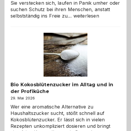
Sie verstecken sich, laufen in Panik umher oder
suchen Schutz bei ihren Menschen, anstatt
Wenn
selbstständig ins Freie zu…
weiterlesen
der
beste
Freund
in
Gefahr
ist:
Brandschutz
für
Hunde
im
Bio Kokosblütenzucker im Alltag und in
eigenen
der Profiküche
Zuhause
29. Mai 2026
Wer eine aromatische Alternative zu
Haushaltszucker sucht, stößt schnell auf
Kokosblütenzucker. Er lässt sich in vielen
Rezepten unkompliziert dosieren und bringt