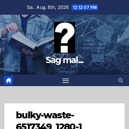
Zum
Sa.. Aug. 8th, 2026
12:12:08 PM
Inhalt
springen
Sag mal...
bulky-waste-
6517349_1280-1