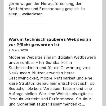
gerne wegen der Herausforderung, der
Schlichtheit und Entspannung gespielt. In
Sudoku
allen…
weiterlesen
entdecken:
Der
Klassiker
unter
Warum technisch sauberes Webdesign
den
zur Pflicht geworden ist
Logikrätseln
7. März 2026
Moderne Websites sind im digitalen Wettbewerb
unverzichtbar – für Sichtbarkeit in
Suchmaschinen und für die Gewinnung von
Neukunden. Nutzer erwarten heute
Geschwindigkeit, mobile Nutzbarkeit und eine
klare Struktur. Genau hier entscheidet sich, ob
Besucher bleiben, Vertrauen fassen und eine
Anfrage stellen. Wer eine Website als digitales
Produkt versteht und Performance, Struktur
Warum
und Sicherheit sauber zusammendenkt,…