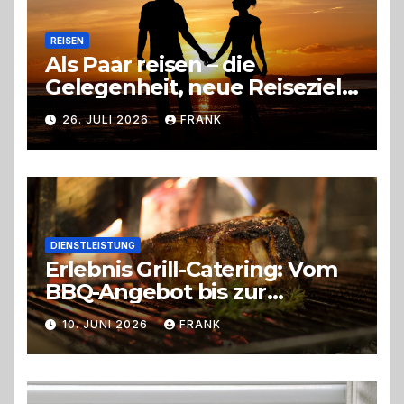
REISEN
Als Paar reisen – die
Gelegenheit, neue Reiseziele
zu entdecken
26. JULI 2026
FRANK
DIENSTLEISTUNG
Erlebnis Grill-Catering: Vom
BBQ-Angebot bis zur
perfekten Eventorganisation
10. JUNI 2026
FRANK
Trend zu Outdoor-Events,
Erlebnisgastronomie und
Live-Cooking