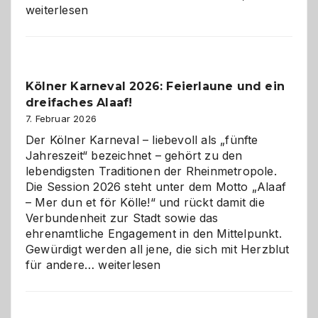
technisch
weiterlesen
sauberes
Webdesig
zur
Pflicht
Kölner Karneval 2026: Feierlaune und ein
geworden
dreifaches Alaaf!
ist
7. Februar 2026
Der Kölner Karneval – liebevoll als „fünfte
Jahreszeit“ bezeichnet – gehört zu den
lebendigsten Traditionen der Rheinmetropole.
Die Session 2026 steht unter dem Motto „Alaaf
– Mer dun et för Kölle!“ und rückt damit die
Verbundenheit zur Stadt sowie das
ehrenamtliche Engagement in den Mittelpunkt.
Gewürdigt werden all jene, die sich mit Herzblut
Kölner
für andere…
weiterlesen
Karneval
2026:
Feierlaune