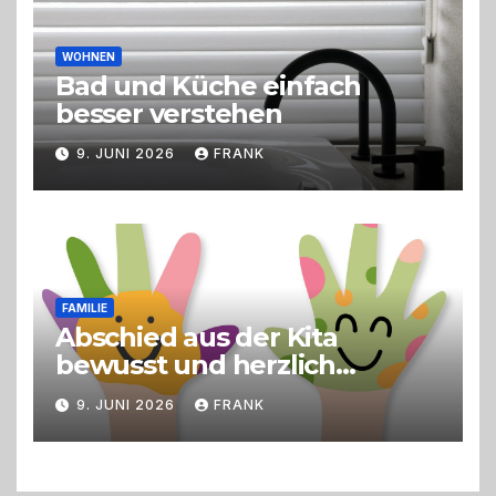
WOHNEN
Bad und Küche einfach
besser verstehen
9. JUNI 2026
FRANK
FAMILIE
Abschied aus der Kita
bewusst und herzlich
gestalten
9. JUNI 2026
FRANK