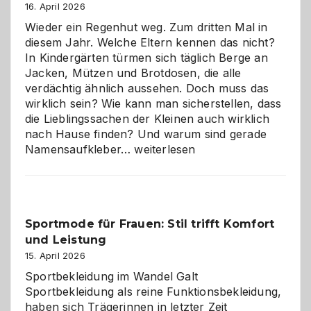
16. April 2026
Wieder ein Regenhut weg. Zum dritten Mal in
diesem Jahr. Welche Eltern kennen das nicht?
In Kindergärten türmen sich täglich Berge an
Jacken, Mützen und Brotdosen, die alle
verdächtig ähnlich aussehen. Doch muss das
wirklich sein? Wie kann man sicherstellen, dass
die Lieblingssachen der Kleinen auch wirklich
nach Hause finden? Und warum sind gerade
Namensaufkleber
Namensaufkleber…
weiterlesen
im
Kindergarten:
Kleine
Helfer
Sportmode für Frauen: Stil trifft Komfort
gegen
und Leistung
das
große
15. April 2026
Chaos
Sportbekleidung im Wandel Galt
Sportbekleidung als reine Funktionsbekleidung,
haben sich Trägerinnen in letzter Zeit