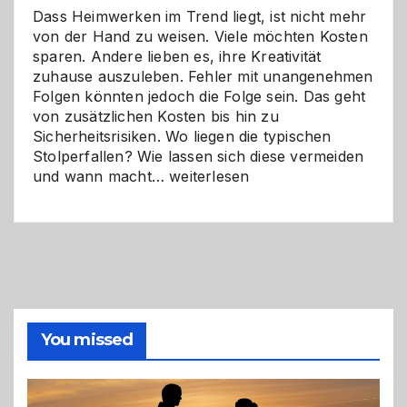
Dass Heimwerken im Trend liegt, ist nicht mehr
von der Hand zu weisen. Viele möchten Kosten
sparen. Andere lieben es, ihre Kreativität
zuhause auszuleben. Fehler mit unangenehmen
Folgen könnten jedoch die Folge sein. Das geht
von zusätzlichen Kosten bis hin zu
Sicherheitsrisiken. Wo liegen die typischen
Stolperfallen? Wie lassen sich diese vermeiden
Selber
und wann macht…
weiterlesen
machen
oder
Profi
holen?
So
triffst
du
die
You missed
richtige
Entscheidung