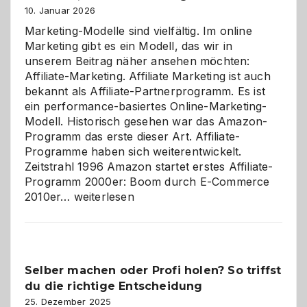
10. Januar 2026
Marketing-Modelle sind vielfältig. Im online
Marketing gibt es ein Modell, das wir in
unserem Beitrag näher ansehen möchten:
Affiliate-Marketing. Affiliate Marketing ist auch
bekannt als Affiliate-Partnerprogramm. Es ist
ein performance-basiertes Online-Marketing-
Modell. Historisch gesehen war das Amazon-
Programm das erste dieser Art. Affiliate-
Programme haben sich weiterentwickelt.
Zeitstrahl 1996 Amazon startet erstes Affiliate-
Programm 2000er: Boom durch E-Commerce
Affiliate-
2010er…
weiterlesen
Programm
im
Überblick:
Chancen,
Selber machen oder Profi holen? So triffst
Herausforderungen
du die richtige Entscheidung
und
Zukunft
25. Dezember 2025