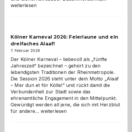
technisch
weiterlesen
sauberes
Webdesig
zur
Pflicht
Kölner Karneval 2026: Feierlaune und ein
geworden
dreifaches Alaaf!
ist
7. Februar 2026
Der Kölner Karneval – liebevoll als „fünfte
Jahreszeit“ bezeichnet – gehört zu den
lebendigsten Traditionen der Rheinmetropole.
Die Session 2026 steht unter dem Motto „Alaaf
– Mer dun et för Kölle!“ und rückt damit die
Verbundenheit zur Stadt sowie das
ehrenamtliche Engagement in den Mittelpunkt.
Gewürdigt werden all jene, die sich mit Herzblut
Kölner
für andere…
weiterlesen
Karneval
2026:
Feierlaune