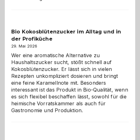
der
beste
Freund
in
Bio Kokosblütenzucker im Alltag und in
Gefahr
der Profiküche
ist:
Brandschutz
29. Mai 2026
für
Wer eine aromatische Alternative zu
Hunde
Haushaltszucker sucht, stößt schnell auf
im
Kokosblütenzucker. Er lässt sich in vielen
eigenen
Rezepten unkompliziert dosieren und bringt
Zuhause
eine feine Karamellnote mit. Besonders
interessant ist das Produkt in Bio-Qualität, wenn
es sich flexibel beschaffen lässt, sowohl für die
heimische Vorratskammer als auch für
Gastronomie und Produktion.