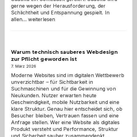
gerne wegen der Herausforderung, der
Schlichtheit und Entspannung gespielt. In
Sudoku
allen…
weiterlesen
entdecken:
Der
Klassiker
unter
Warum technisch sauberes Webdesign
den
zur Pflicht geworden ist
Logikrätseln
7. März 2026
Moderne Websites sind im digitalen Wettbewerb
unverzichtbar – für Sichtbarkeit in
Suchmaschinen und für die Gewinnung von
Neukunden. Nutzer erwarten heute
Geschwindigkeit, mobile Nutzbarkeit und eine
klare Struktur. Genau hier entscheidet sich, ob
Besucher bleiben, Vertrauen fassen und eine
Anfrage stellen. Wer eine Website als digitales
Produkt versteht und Performance, Struktur
Warum
und Sicherheit sauber zusammendenkt,…