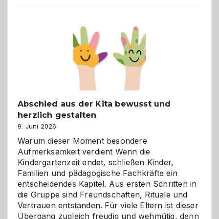
Küche
einfach
besser
verstehen
Abschied aus der Kita bewusst und
herzlich gestalten
9. Juni 2026
Warum dieser Moment besondere
Aufmerksamkeit verdient Wenn die
Kindergartenzeit endet, schließen Kinder,
Familien und pädagogische Fachkräfte ein
entscheidendes Kapitel. Aus ersten Schritten in
die Gruppe sind Freundschaften, Rituale und
Vertrauen entstanden. Für viele Eltern ist dieser
Übergang zugleich freudig und wehmütig, denn