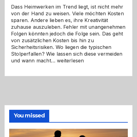
Dass Heimwerken im Trend liegt, ist nicht mehr
von der Hand zu weisen. Viele möchten Kosten
sparen. Andere lieben es, ihre Kreativität
zuhause auszuleben. Fehler mit unangenehmen
Folgen könnten jedoch die Folge sein. Das geht
von zusätzlichen Kosten bis hin zu
Sicherheitsrisiken. Wo liegen die typischen
Stolperfallen? Wie lassen sich diese vermeiden
Selber
und wann macht…
weiterlesen
machen
oder
Profi
holen?
So
triffst
du
die
You missed
richtige
Entscheidung