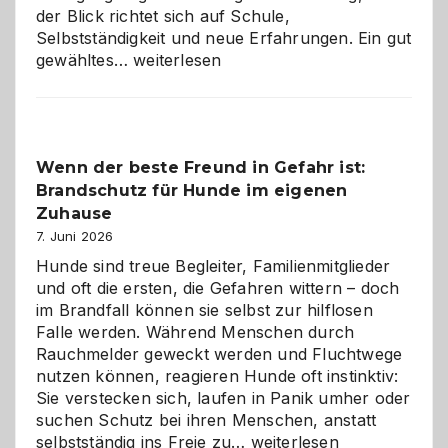
der Blick richtet sich auf Schule,
Selbstständigkeit und neue Erfahrungen. Ein gut
Abschied
gewähltes…
weiterlesen
aus
der
Kita
bewusst
Wenn der beste Freund in Gefahr ist:
und
Brandschutz für Hunde im eigenen
herzlich
gestalten
Zuhause
7. Juni 2026
Hunde sind treue Begleiter, Familienmitglieder
und oft die ersten, die Gefahren wittern – doch
im Brandfall können sie selbst zur hilflosen
Falle werden. Während Menschen durch
Rauchmelder geweckt werden und Fluchtwege
nutzen können, reagieren Hunde oft instinktiv:
Sie verstecken sich, laufen in Panik umher oder
suchen Schutz bei ihren Menschen, anstatt
Wenn
selbstständig ins Freie zu…
weiterlesen