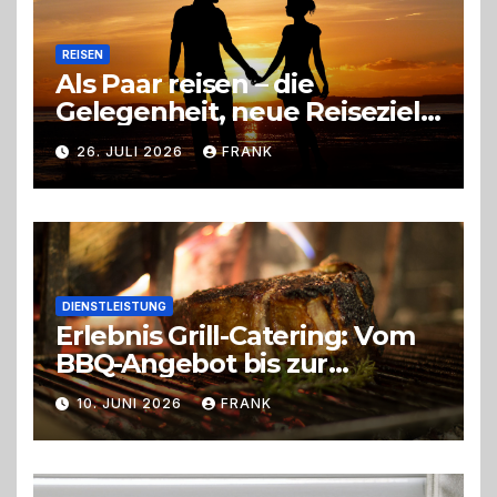
REISEN
Als Paar reisen – die
Gelegenheit, neue Reiseziele
zu entdecken
26. JULI 2026
FRANK
DIENSTLEISTUNG
Erlebnis Grill-Catering: Vom
BBQ-Angebot bis zur
perfekten Eventorganisation
10. JUNI 2026
FRANK
Trend zu Outdoor-Events,
Erlebnisgastronomie und
Live-Cooking