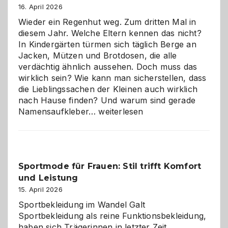
Hundepension
16. April 2026
die
Wieder ein Regenhut weg. Zum dritten Mal in
richtige
diesem Jahr. Welche Eltern kennen das nicht?
Wahl?
In Kindergärten türmen sich täglich Berge an
Jacken, Mützen und Brotdosen, die alle
verdächtig ähnlich aussehen. Doch muss das
wirklich sein? Wie kann man sicherstellen, dass
die Lieblingssachen der Kleinen auch wirklich
nach Hause finden? Und warum sind gerade
Namensaufkleber
Namensaufkleber…
weiterlesen
im
Kindergarten:
Kleine
Helfer
Sportmode für Frauen: Stil trifft Komfort
gegen
und Leistung
das
große
15. April 2026
Chaos
Sportbekleidung im Wandel Galt
Sportbekleidung als reine Funktionsbekleidung,
haben sich Trägerinnen in letzter Zeit