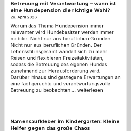
Betreuung mit Verantwortung – wann ist
eine Hundepension die richtige Wahl?
28. April 2026
Warum das Thema Hundepension immer
relevanter wird Hundebesitzer werden immer
mobiler. Nicht nur aus beruflichen Gründen.
Nicht nur aus beruflichen Gründen. Der
Lebensstil insgesamt wandelt sich zu mehr
Reisen und flexibleren Freizeitaktivitäten,
sodass die Betreuung des eigenen Hundes
zunehmend zur Herausforderung wird.
Darüber hinaus sind gestiegene Erwartungen an
eine fachgerechte und verantwortungsvolle
Betreuung
Betreuung zu beobachten.…
weiterlesen
mit
Verantwortung
–
wann
Namensaufkleber im Kindergarten: Kleine
ist
Helfer gegen das große Chaos
eine