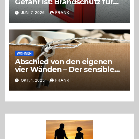
Gefahr ist: Brandschutz für
Hunde im eigenen Zuhause
JUNI 7, 2026
FRANK
WOHNEN
Abschied von den eigenen
vier Wänden – Der sensible
Weg beim Umzug ins
OKT. 1, 2025
FRANK
Pflegeheim