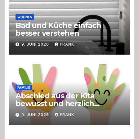
WOHNEN
Bad und Küche einfach
besser verstehen
9. JUNI 2026
FRANK
FAMILIE
Abschied aus der Kita
bewusst und herzlich
gestalten
9. JUNI 2026
FRANK