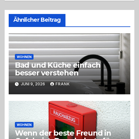
Ähnlicher Beitrag
WOHNEN
Bad und Küche einfach
besser verstehen
JUNI 9, 2026
FRANK
WOHNEN
Wenn der beste Freund in