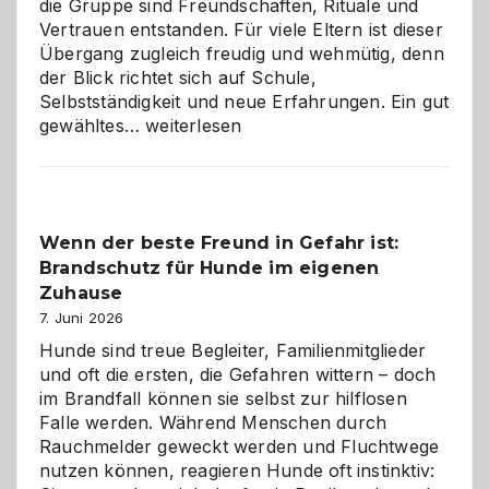
die Gruppe sind Freundschaften, Rituale und
Vertrauen entstanden. Für viele Eltern ist dieser
Übergang zugleich freudig und wehmütig, denn
der Blick richtet sich auf Schule,
Selbstständigkeit und neue Erfahrungen. Ein gut
Abschied
gewähltes…
weiterlesen
aus
der
Kita
bewusst
Wenn der beste Freund in Gefahr ist:
und
Brandschutz für Hunde im eigenen
herzlich
gestalten
Zuhause
7. Juni 2026
Hunde sind treue Begleiter, Familienmitglieder
und oft die ersten, die Gefahren wittern – doch
im Brandfall können sie selbst zur hilflosen
Falle werden. Während Menschen durch
Rauchmelder geweckt werden und Fluchtwege
nutzen können, reagieren Hunde oft instinktiv: