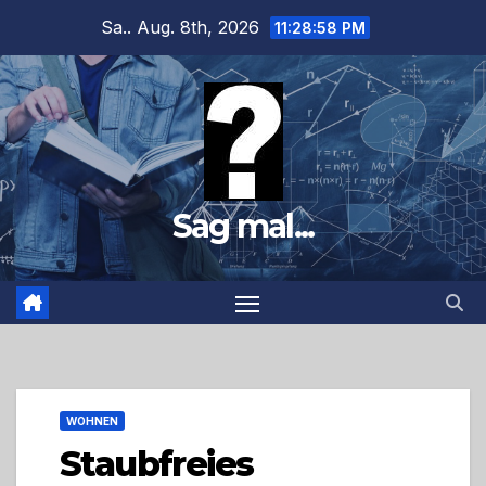
Zum
Sa.. Aug. 8th, 2026
11:28:59 PM
Inhalt
springen
Sag mal...
WOHNEN
Staubfreies