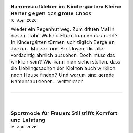
wann
Namensaufkleber im Kindergarten: Kleine
ist
Helfer gegen das große Chaos
eine
Hundepension
16. April 2026
die
Wieder ein Regenhut weg. Zum dritten Mal in
richtige
diesem Jahr. Welche Eltern kennen das nicht?
Wahl?
In Kindergärten türmen sich täglich Berge an
Jacken, Mützen und Brotdosen, die alle
verdächtig ähnlich aussehen. Doch muss das
wirklich sein? Wie kann man sicherstellen, dass
die Lieblingssachen der Kleinen auch wirklich
nach Hause finden? Und warum sind gerade
Namensaufkleber
Namensaufkleber…
weiterlesen
im
Kindergarten:
Kleine
Helfer
Sportmode für Frauen: Stil trifft Komfort
gegen
und Leistung
das
große
15. April 2026