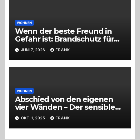
WOHNEN
Wenn der beste Freund in
Gefahr ist: Brandschutz für
Hunde im eigenen Zuhause
JUNI 7, 2026
FRANK
WOHNEN
Abschied von den eigenen
vier Wänden – Der sensible
Weg beim Umzug ins
OKT. 1, 2025
FRANK
Pflegeheim