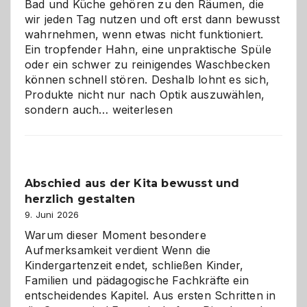
Bad und Küche gehören zu den Räumen, die
wir jeden Tag nutzen und oft erst dann bewusst
wahrnehmen, wenn etwas nicht funktioniert.
Ein tropfender Hahn, eine unpraktische Spüle
oder ein schwer zu reinigendes Waschbecken
können schnell stören. Deshalb lohnt es sich,
Produkte nicht nur nach Optik auszuwählen,
Bad
sondern auch…
weiterlesen
und
Küche
einfach
besser
Abschied aus der Kita bewusst und
verstehen
herzlich gestalten
9. Juni 2026
Warum dieser Moment besondere
Aufmerksamkeit verdient Wenn die
Kindergartenzeit endet, schließen Kinder,
Familien und pädagogische Fachkräfte ein
entscheidendes Kapitel. Aus ersten Schritten in