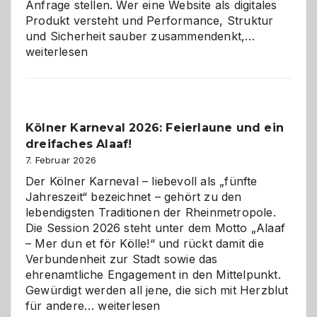
Anfrage stellen. Wer eine Website als digitales
Produkt versteht und Performance, Struktur
Warum
und Sicherheit sauber zusammendenkt,…
technisch
weiterlesen
sauberes
Webdesig
zur
Pflicht
Kölner Karneval 2026: Feierlaune und ein
geworden
dreifaches Alaaf!
ist
7. Februar 2026
Der Kölner Karneval – liebevoll als „fünfte
Jahreszeit“ bezeichnet – gehört zu den
lebendigsten Traditionen der Rheinmetropole.
Die Session 2026 steht unter dem Motto „Alaaf
– Mer dun et för Kölle!“ und rückt damit die
Verbundenheit zur Stadt sowie das
ehrenamtliche Engagement in den Mittelpunkt.
Gewürdigt werden all jene, die sich mit Herzblut
Kölner
für andere…
weiterlesen