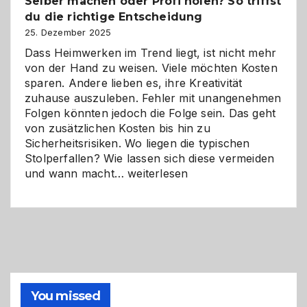
Selber machen oder Profi holen? So triffst
Herausforderungen
du die richtige Entscheidung
und
Zukunft
25. Dezember 2025
Dass Heimwerken im Trend liegt, ist nicht mehr
von der Hand zu weisen. Viele möchten Kosten
sparen. Andere lieben es, ihre Kreativität
zuhause auszuleben. Fehler mit unangenehmen
Folgen könnten jedoch die Folge sein. Das geht
von zusätzlichen Kosten bis hin zu
Sicherheitsrisiken. Wo liegen die typischen
Stolperfallen? Wie lassen sich diese vermeiden
Selber
und wann macht…
weiterlesen
machen
oder
Profi
holen?
So
triffst
du
die
You missed