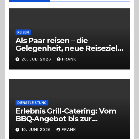
richtige
Entscheidung
REISEN
Als Paar reisen – die
Gelegenheit, neue Reiseziele
zu entdecken
26. JULI 2026
FRANK
DIENSTLEISTUNG
Erlebnis Grill-Catering: Vom
BBQ-Angebot bis zur
perfekten Eventorganisation
10. JUNI 2026
FRANK
Trend zu Outdoor-Events,