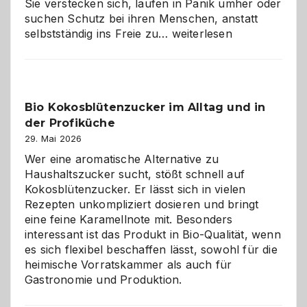
Sie verstecken sich, laufen in Panik umher oder
suchen Schutz bei ihren Menschen, anstatt
Wenn
selbstständig ins Freie zu…
weiterlesen
der
beste
Freund
in
Bio Kokosblütenzucker im Alltag und in
Gefahr
der Profiküche
ist:
Brandschutz
29. Mai 2026
für
Wer eine aromatische Alternative zu
Hunde
Haushaltszucker sucht, stößt schnell auf
im
Kokosblütenzucker. Er lässt sich in vielen
eigenen
Rezepten unkompliziert dosieren und bringt
Zuhause
eine feine Karamellnote mit. Besonders
interessant ist das Produkt in Bio-Qualität, wenn
es sich flexibel beschaffen lässt, sowohl für die
heimische Vorratskammer als auch für
Gastronomie und Produktion.