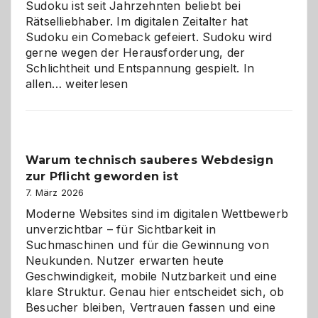
Sudoku ist seit Jahrzehnten beliebt bei
Rätselliebhaber. Im digitalen Zeitalter hat
Sudoku ein Comeback gefeiert. Sudoku wird
gerne wegen der Herausforderung, der
Schlichtheit und Entspannung gespielt. In
Sudoku
allen…
weiterlesen
entdecken:
Der
Klassiker
unter
Warum technisch sauberes Webdesign
den
zur Pflicht geworden ist
Logikrätseln
7. März 2026
Moderne Websites sind im digitalen Wettbewerb
unverzichtbar – für Sichtbarkeit in
Suchmaschinen und für die Gewinnung von
Neukunden. Nutzer erwarten heute
Geschwindigkeit, mobile Nutzbarkeit und eine
klare Struktur. Genau hier entscheidet sich, ob
Besucher bleiben, Vertrauen fassen und eine