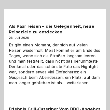
Als Paar reisen – die Gelegenheit, neue
Reiseziele zu entdecken
26. Juli 2026
Es gibt einen Moment, der sich auf vielen
Reisen wiederholt. Meist kommt er am Ende des
Tages, wenn sich die Straßen langsam leeren
und man feststellt, dass nicht das berühmteste
Denkmal oder das schönste Foto das Highlight
war, sondern etwas viel Einfacheres: ein
Gespräch beim Abendessen, ein Platz, auf dem
Als
man länger geblieben ist als…
weiterlesen
Paar
reisen
–
die
Erlebnis Grill-Catering: Vom BBQ-Angebot
Gelegenheit,