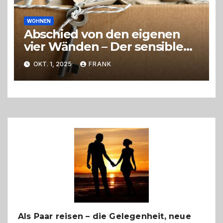
WOHNEN
Abschied von den eigenen
vier Wänden – Der sensible
Weg beim Umzug ins
OKT. 1, 2025
FRANK
Pflegeheim
Als Paar reisen – die Gelegenheit, neue