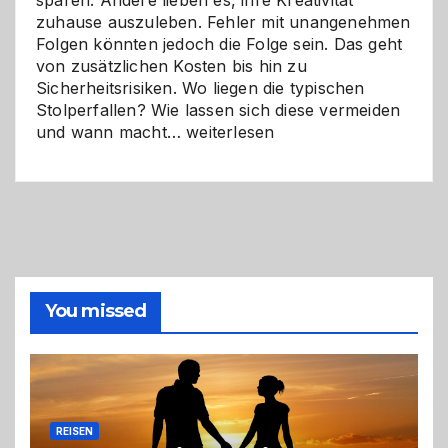
zuhause auszuleben. Fehler mit unangenehmen
Folgen könnten jedoch die Folge sein. Das geht
von zusätzlichen Kosten bis hin zu
Sicherheitsrisiken. Wo liegen die typischen
Stolperfallen? Wie lassen sich diese vermeiden
Selber
und wann macht…
weiterlesen
machen
oder
Profi
holen?
So
triffst
du
die
You missed
richtige
Entscheidung
REISEN