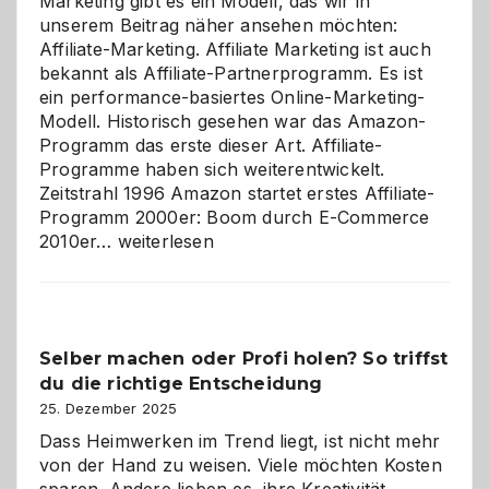
Marketing gibt es ein Modell, das wir in
unserem Beitrag näher ansehen möchten:
Affiliate-Marketing. Affiliate Marketing ist auch
bekannt als Affiliate-Partnerprogramm. Es ist
ein performance-basiertes Online-Marketing-
Modell. Historisch gesehen war das Amazon-
Programm das erste dieser Art. Affiliate-
Programme haben sich weiterentwickelt.
Zeitstrahl 1996 Amazon startet erstes Affiliate-
Programm 2000er: Boom durch E-Commerce
Affiliate-
2010er…
weiterlesen
Programm
im
Überblick:
Chancen,
Selber machen oder Profi holen? So triffst
Herausforderungen
du die richtige Entscheidung
und
Zukunft
25. Dezember 2025
Dass Heimwerken im Trend liegt, ist nicht mehr
von der Hand zu weisen. Viele möchten Kosten
sparen. Andere lieben es, ihre Kreativität