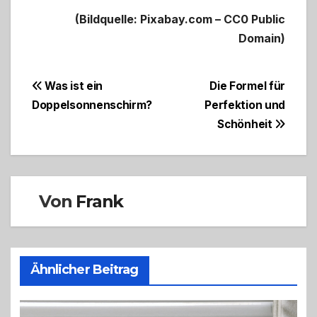
(Bildquelle: Pixabay.com – CC0 Public
Domain)
Beitragsnavigation
Was ist ein
Die Formel für
Doppelsonnenschirm?
Perfektion und
Schönheit
Von
Frank
Ähnlicher Beitrag