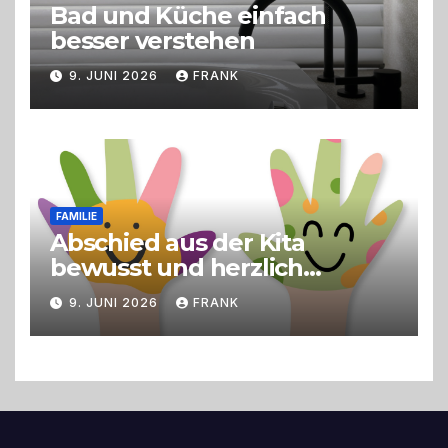
Bad und Küche einfach
besser verstehen
9. JUNI 2026
FRANK
FAMILIE
Abschied aus der Kita
bewusst und herzlich
gestalten
9. JUNI 2026
FRANK