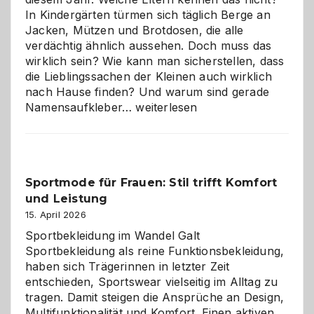
Wahl?
In Kindergärten türmen sich täglich Berge an
Jacken, Mützen und Brotdosen, die alle
verdächtig ähnlich aussehen. Doch muss das
wirklich sein? Wie kann man sicherstellen, dass
die Lieblingssachen der Kleinen auch wirklich
nach Hause finden? Und warum sind gerade
Namensaufkleber
Namensaufkleber…
weiterlesen
im
Kindergarten:
Kleine
Helfer
Sportmode für Frauen: Stil trifft Komfort
gegen
und Leistung
das
große
15. April 2026
Chaos
Sportbekleidung im Wandel Galt
Sportbekleidung als reine Funktionsbekleidung,
haben sich Trägerinnen in letzter Zeit
entschieden, Sportswear vielseitig im Alltag zu
tragen. Damit steigen die Ansprüche an Design,
Multifunktionalität und Komfort. Einen aktiven