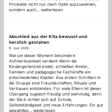
Produkte nicht nur nach Optik auszuwählen,
Bad
sondern auch…
weiterlesen
und
Küche
einfach
besser
Abschied aus der Kita bewusst und
verstehen
herzlich gestalten
9. Juni 2026
Warum dieser Moment besondere
Aufmerksamkeit verdient Wenn die
Kindergartenzeit endet, schließen Kinder,
Familien und pädagogische Fachkräfte ein
entscheidendes Kapitel. Aus ersten Schritten in
die Gruppe sind Freundschaften, Rituale und
Vertrauen entstanden. Für viele Eltern ist dieser
Übergang zugleich freudig und wehmütig, denn
der Blick richtet sich auf Schule,
Selbstständigkeit und neue Erfahrungen. Ein gut
Abschied
gewähltes…
weiterlesen