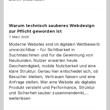
entdecken:
Der
Klassiker
unter
Warum technisch sauberes Webdesign
den
zur Pflicht geworden ist
Logikrätseln
7. März 2026
Moderne Websites sind im digitalen Wettbewerb
unverzichtbar – für Sichtbarkeit in
Suchmaschinen und für die Gewinnung von
Neukunden. Nutzer erwarten heute
Geschwindigkeit, mobile Nutzbarkeit und eine
klare Struktur. Genau hier entscheidet sich, ob
Besucher bleiben, Vertrauen fassen und eine
Anfrage stellen. Wer eine Website als digitales
Produkt versteht und Performance, Struktur
Warum
und Sicherheit sauber zusammendenkt,…
technisch
weiterlesen
sauberes
Webdesig