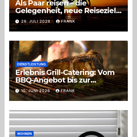
Als Paar reisen – die
Gelegenheit, neue Reiseziele
zu entdecken
26. JULI 2026
FRANK
DIENSTLEISTUNG
Erlebnis Grill-Catering: Vom
BBQ-Angebot bis zur
perfekten Eventorganisation
10. JUNI 2026
FRANK
Trend zu Outdoor-Events,
Erlebnisgastronomie und
Live-Cooking
WOHNEN