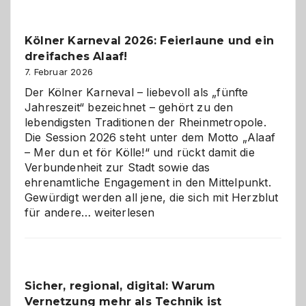
zur
Pflicht
Kölner Karneval 2026: Feierlaune und ein
geworden
dreifaches Alaaf!
ist
7. Februar 2026
Der Kölner Karneval – liebevoll als „fünfte
Jahreszeit“ bezeichnet – gehört zu den
lebendigsten Traditionen der Rheinmetropole.
Die Session 2026 steht unter dem Motto „Alaaf
– Mer dun et för Kölle!“ und rückt damit die
Verbundenheit zur Stadt sowie das
ehrenamtliche Engagement in den Mittelpunkt.
Gewürdigt werden all jene, die sich mit Herzblut
Kölner
für andere…
weiterlesen
Karneval
2026:
Feierlaune
und
Sicher, regional, digital: Warum
ein
Vernetzung mehr als Technik ist
dreifaches