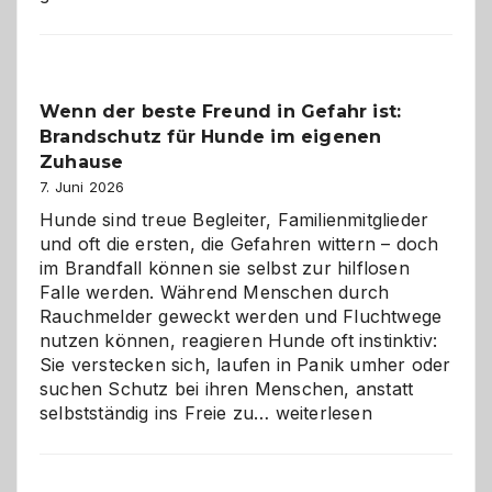
aus
der
Kita
bewusst
Wenn der beste Freund in Gefahr ist:
und
Brandschutz für Hunde im eigenen
herzlich
gestalten
Zuhause
7. Juni 2026
Hunde sind treue Begleiter, Familienmitglieder
und oft die ersten, die Gefahren wittern – doch
im Brandfall können sie selbst zur hilflosen
Falle werden. Während Menschen durch
Rauchmelder geweckt werden und Fluchtwege
nutzen können, reagieren Hunde oft instinktiv:
Sie verstecken sich, laufen in Panik umher oder
suchen Schutz bei ihren Menschen, anstatt
Wenn
selbstständig ins Freie zu…
weiterlesen
der
beste
Freund