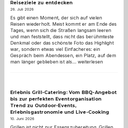
Reiseziele zu entdecken
26. Juli 2026
Es gibt einen Moment, der sich auf vielen
Reisen wiederholt. Meist kommt er am Ende des
Tages, wenn sich die Straßen langsam leeren
und man feststellt, dass nicht das berühmteste
Denkmal oder das schönste Foto das Highlight
war, sondern etwas viel Einfacheres: ein
Gespräch beim Abendessen, ein Platz, auf dem
Als
man länger geblieben ist als…
weiterlesen
Paar
reisen
–
die
Erlebnis Grill-Catering: Vom BBQ-Angebot
Gelegenheit,
bis zur perfekten Eventorganisation
neue
Reiseziele
Trend zu Outdoor-Events,
zu
Erlebnisgastronomie und Live-Cooking
entdecken
10. Juni 2026
Grillen ist nicht nur Essenszubereitung. Grillen