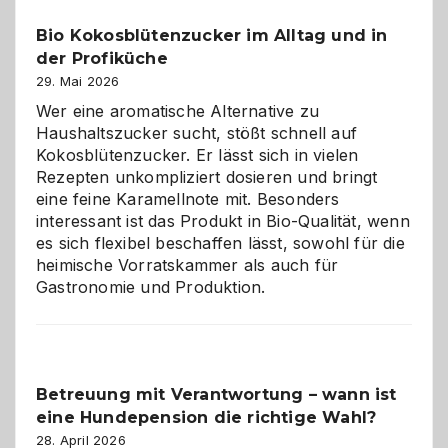
in
Bio Kokosblütenzucker im Alltag und in
Gefahr
der Profiküche
ist:
Brandschutz
29. Mai 2026
für
Wer eine aromatische Alternative zu
Hunde
Haushaltszucker sucht, stößt schnell auf
im
Kokosblütenzucker. Er lässt sich in vielen
eigenen
Rezepten unkompliziert dosieren und bringt
Zuhause
eine feine Karamellnote mit. Besonders
interessant ist das Produkt in Bio-Qualität, wenn
es sich flexibel beschaffen lässt, sowohl für die
heimische Vorratskammer als auch für
Gastronomie und Produktion.
Betreuung mit Verantwortung – wann ist
eine Hundepension die richtige Wahl?
28. April 2026