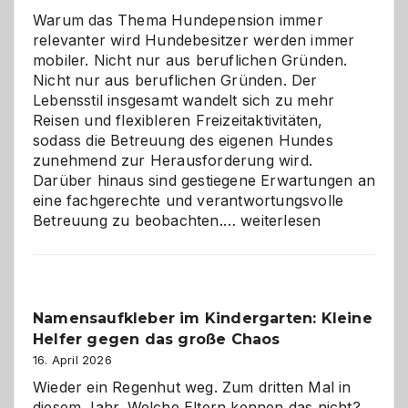
Warum das Thema Hundepension immer
relevanter wird Hundebesitzer werden immer
mobiler. Nicht nur aus beruflichen Gründen.
Nicht nur aus beruflichen Gründen. Der
Lebensstil insgesamt wandelt sich zu mehr
Reisen und flexibleren Freizeitaktivitäten,
sodass die Betreuung des eigenen Hundes
zunehmend zur Herausforderung wird.
Darüber hinaus sind gestiegene Erwartungen an
eine fachgerechte und verantwortungsvolle
Betreuung
Betreuung zu beobachten.…
weiterlesen
mit
Verantwortung
–
wann
Namensaufkleber im Kindergarten: Kleine
ist
Helfer gegen das große Chaos
eine
Hundepension
16. April 2026
die
Wieder ein Regenhut weg. Zum dritten Mal in
richtige
diesem Jahr. Welche Eltern kennen das nicht?