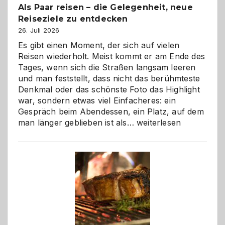
Als Paar reisen – die Gelegenheit, neue
Reiseziele zu entdecken
26. Juli 2026
Es gibt einen Moment, der sich auf vielen
Reisen wiederholt. Meist kommt er am Ende des
Tages, wenn sich die Straßen langsam leeren
und man feststellt, dass nicht das berühmteste
Denkmal oder das schönste Foto das Highlight
war, sondern etwas viel Einfacheres: ein
Gespräch beim Abendessen, ein Platz, auf dem
Als
man länger geblieben ist als…
weiterlesen
Paar
reisen
–
die
Gelegenheit,
neue
Reiseziele
zu
entdecken