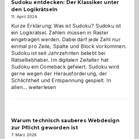
Sudoku entdecken: Der Klassiker unter
den Logikrätseln
11. April 2026
Kurze Erklärung: Was ist Sudoku? Sudoku ist
ein Logikrätsel. Zahlen müssen in Raster
eingetragen werden. Dabei darf jede Zahl nur
einmal pro Zeile, Spalte und Block vorkommen.
Sudoku ist seit Jahrzehnten beliebt bei
Rätselliebhaber. Im digitalen Zeitalter hat
Sudoku ein Comeback gefeiert. Sudoku wird
gerne wegen der Herausforderung, der
Schlichtheit und Entspannung gespielt. In
Sudoku
allen…
weiterlesen
entdecken:
Der
Klassiker
unter
Warum technisch sauberes Webdesign
den
zur Pflicht geworden ist
Logikrätseln
7. März 2026