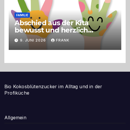
FAMILIE
Abschied aus der Kita
bewusst und herzlich
gestalten
9. JUNI 2026
FRANK
Bio Kokosblütenzucker im Alltag und in der
Profiküche
Allgemein