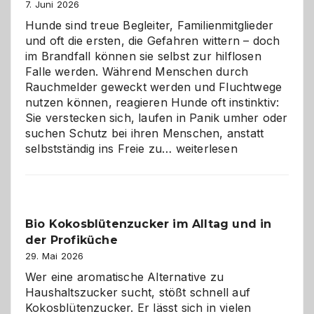
7. Juni 2026
Hunde sind treue Begleiter, Familienmitglieder
und oft die ersten, die Gefahren wittern – doch
im Brandfall können sie selbst zur hilflosen
Falle werden. Während Menschen durch
Rauchmelder geweckt werden und Fluchtwege
nutzen können, reagieren Hunde oft instinktiv:
Sie verstecken sich, laufen in Panik umher oder
suchen Schutz bei ihren Menschen, anstatt
Wenn
selbstständig ins Freie zu…
weiterlesen
der
beste
Freund
in
Bio Kokosblütenzucker im Alltag und in
Gefahr
der Profiküche
ist:
Brandschutz
29. Mai 2026
für
Wer eine aromatische Alternative zu
Hunde
Haushaltszucker sucht, stößt schnell auf
im
Kokosblütenzucker. Er lässt sich in vielen