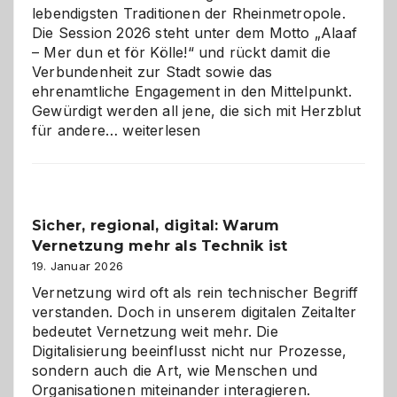
lebendigsten Traditionen der Rheinmetropole.
Die Session 2026 steht unter dem Motto „Alaaf
– Mer dun et för Kölle!“ und rückt damit die
Verbundenheit zur Stadt sowie das
ehrenamtliche Engagement in den Mittelpunkt.
Gewürdigt werden all jene, die sich mit Herzblut
Kölner
für andere…
weiterlesen
Karneval
2026:
Feierlaune
und
Sicher, regional, digital: Warum
ein
Vernetzung mehr als Technik ist
dreifaches
Alaaf!
19. Januar 2026
Vernetzung wird oft als rein technischer Begriff
verstanden. Doch in unserem digitalen Zeitalter
bedeutet Vernetzung weit mehr. Die
Digitalisierung beeinflusst nicht nur Prozesse,
sondern auch die Art, wie Menschen und
Organisationen miteinander interagieren.