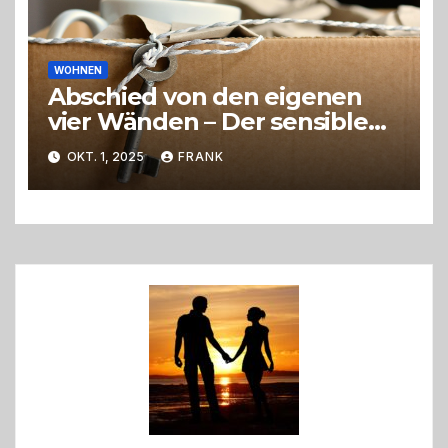
WOHNEN
Abschied von den eigenen
vier Wänden – Der sensible
Weg beim Umzug ins
OKT. 1, 2025
FRANK
Pflegeheim