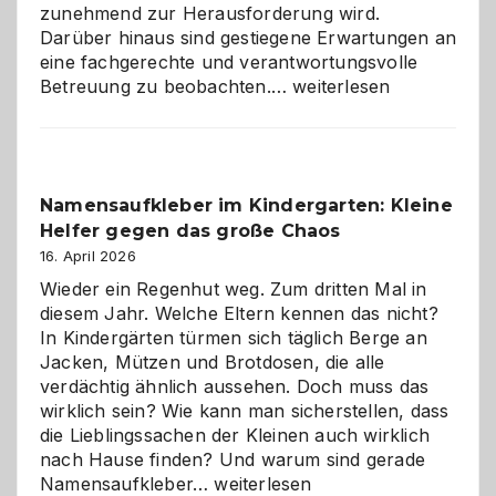
zunehmend zur Herausforderung wird.
Darüber hinaus sind gestiegene Erwartungen an
eine fachgerechte und verantwortungsvolle
Betreuung
Betreuung zu beobachten.…
weiterlesen
mit
Verantwortung
–
wann
Namensaufkleber im Kindergarten: Kleine
ist
Helfer gegen das große Chaos
eine
Hundepension
16. April 2026
die
Wieder ein Regenhut weg. Zum dritten Mal in
richtige
diesem Jahr. Welche Eltern kennen das nicht?
Wahl?
In Kindergärten türmen sich täglich Berge an
Jacken, Mützen und Brotdosen, die alle
verdächtig ähnlich aussehen. Doch muss das
wirklich sein? Wie kann man sicherstellen, dass
die Lieblingssachen der Kleinen auch wirklich
nach Hause finden? Und warum sind gerade
Namensaufkleber
Namensaufkleber…
weiterlesen