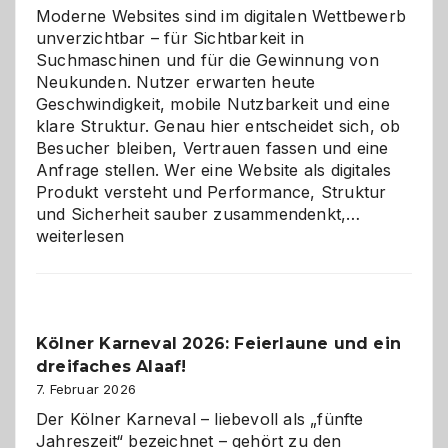
Moderne Websites sind im digitalen Wettbewerb
unverzichtbar – für Sichtbarkeit in
Suchmaschinen und für die Gewinnung von
Neukunden. Nutzer erwarten heute
Geschwindigkeit, mobile Nutzbarkeit und eine
klare Struktur. Genau hier entscheidet sich, ob
Besucher bleiben, Vertrauen fassen und eine
Anfrage stellen. Wer eine Website als digitales
Produkt versteht und Performance, Struktur
Warum
und Sicherheit sauber zusammendenkt,…
technisch
weiterlesen
sauberes
Webdesig
zur
Pflicht
Kölner Karneval 2026: Feierlaune und ein
geworden
dreifaches Alaaf!
ist
7. Februar 2026
Der Kölner Karneval – liebevoll als „fünfte
Jahreszeit“ bezeichnet – gehört zu den