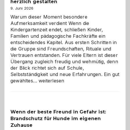
herzlich gestalten
9. Juni 2026
Warum dieser Moment besondere
Aufmerksamkeit verdient Wenn die
Kindergartenzeit endet, schließen Kinder,
Familien und pädagogische Fachkräfte ein
entscheidendes Kapitel. Aus ersten Schritten in
die Gruppe sind Freundschaften, Rituale und
Vertrauen entstanden. Für viele Eltern ist dieser
Übergang zugleich freudig und wehmütig, denn
der Blick richtet sich auf Schule,
Selbstständigkeit und neue Erfahrungen. Ein gut
Abschied
gewähltes…
weiterlesen
aus
der
Kita
bewusst
Wenn der beste Freund in Gefahr ist:
und
Brandschutz für Hunde im eigenen
herzlich
gestalten
Zuhause