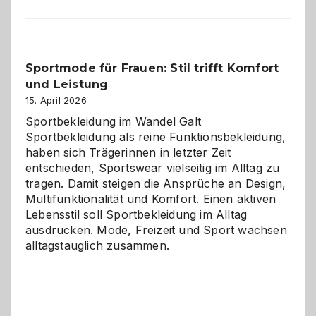
im
Kindergarten:
Kleine
Helfer
Sportmode für Frauen: Stil trifft Komfort
gegen
und Leistung
das
große
15. April 2026
Chaos
Sportbekleidung im Wandel Galt
Sportbekleidung als reine Funktionsbekleidung,
haben sich Trägerinnen in letzter Zeit
entschieden, Sportswear vielseitig im Alltag zu
tragen. Damit steigen die Ansprüche an Design,
Multifunktionalität und Komfort. Einen aktiven
Lebensstil soll Sportbekleidung im Alltag
ausdrücken. Mode, Freizeit und Sport wachsen
alltagstauglich zusammen.