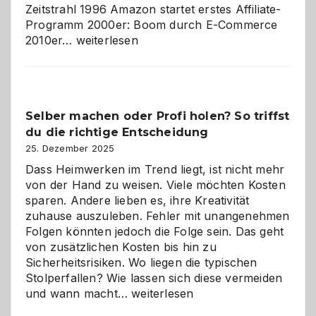
Zeitstrahl 1996 Amazon startet erstes Affiliate-
Programm 2000er: Boom durch E-Commerce
Affiliate-
2010er…
weiterlesen
Programm
im
Überblick:
Chancen,
Selber machen oder Profi holen? So triffst
Herausforderungen
du die richtige Entscheidung
und
Zukunft
25. Dezember 2025
Dass Heimwerken im Trend liegt, ist nicht mehr
von der Hand zu weisen. Viele möchten Kosten
sparen. Andere lieben es, ihre Kreativität
zuhause auszuleben. Fehler mit unangenehmen
Folgen könnten jedoch die Folge sein. Das geht
von zusätzlichen Kosten bis hin zu
Sicherheitsrisiken. Wo liegen die typischen
Stolperfallen? Wie lassen sich diese vermeiden
Selber
und wann macht…
weiterlesen
machen