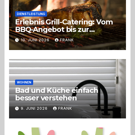
DIENSTLEISTUNG
Erlebnis Grill-Catering: Vom
BBQ-Angebot bis zur
perfekten Eventorganisation
10. JUNI 2026
FRANK
Trend zu Outdoor-Events,
Erlebnisgastronomie und
Live-Cooking
WOHNEN
Bad und Küche einfach
besser verstehen
9. JUNI 2026
FRANK