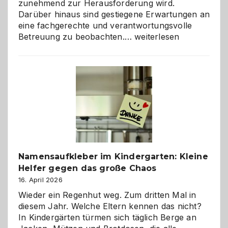
zunehmend zur Herausforderung wird.
Darüber hinaus sind gestiegene Erwartungen an
eine fachgerechte und verantwortungsvolle
Betreuung
Betreuung zu beobachten.…
weiterlesen
mit
Verantwortung
–
wann
ist
eine
Hundepension
die
richtige
Wahl?
Namensaufkleber im Kindergarten: Kleine
Helfer gegen das große Chaos
16. April 2026
Wieder ein Regenhut weg. Zum dritten Mal in
diesem Jahr. Welche Eltern kennen das nicht?
In Kindergärten türmen sich täglich Berge an