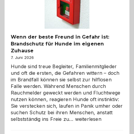
herzlich
gestalten
Wenn der beste Freund in Gefahr ist:
Brandschutz für Hunde im eigenen
Zuhause
7. Juni 2026
Hunde sind treue Begleiter, Familienmitglieder
und oft die ersten, die Gefahren wittern – doch
im Brandfall können sie selbst zur hilflosen
Falle werden. Während Menschen durch
Rauchmelder geweckt werden und Fluchtwege
nutzen können, reagieren Hunde oft instinktiv:
Sie verstecken sich, laufen in Panik umher oder
suchen Schutz bei ihren Menschen, anstatt
Wenn
selbstständig ins Freie zu…
weiterlesen
der
beste