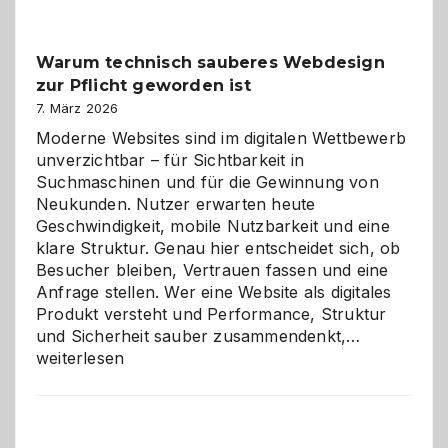
Klassiker
unter
Warum technisch sauberes Webdesign
den
zur Pflicht geworden ist
Logikrätseln
7. März 2026
Moderne Websites sind im digitalen Wettbewerb
unverzichtbar – für Sichtbarkeit in
Suchmaschinen und für die Gewinnung von
Neukunden. Nutzer erwarten heute
Geschwindigkeit, mobile Nutzbarkeit und eine
klare Struktur. Genau hier entscheidet sich, ob
Besucher bleiben, Vertrauen fassen und eine
Anfrage stellen. Wer eine Website als digitales
Produkt versteht und Performance, Struktur
Warum
und Sicherheit sauber zusammendenkt,…
technisch
weiterlesen
sauberes
Webdesig
zur
Pflicht