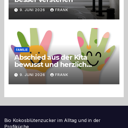
9. JUNI 2026
FRANK
FAMILIE
Abschied aus der Kita
bewusst und herzlich
gestalten
9. JUNI 2026
FRANK
Bio Kokosblütenzucker im Alltag und in der
Profiküche