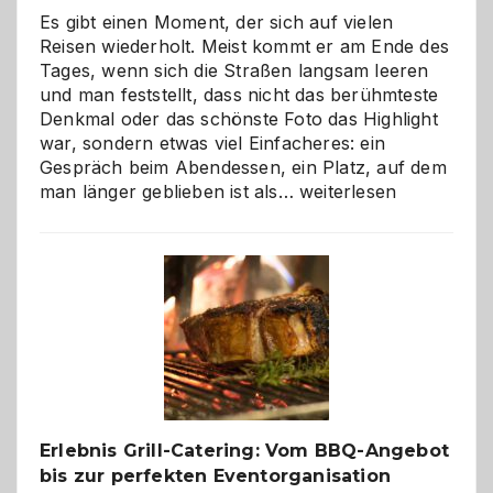
Es gibt einen Moment, der sich auf vielen
Reisen wiederholt. Meist kommt er am Ende des
Tages, wenn sich die Straßen langsam leeren
und man feststellt, dass nicht das berühmteste
Denkmal oder das schönste Foto das Highlight
war, sondern etwas viel Einfacheres: ein
Gespräch beim Abendessen, ein Platz, auf dem
Als
man länger geblieben ist als…
weiterlesen
Paar
reisen
–
die
Gelegenheit,
neue
Reiseziele
zu
entdecken
Erlebnis Grill-Catering: Vom BBQ-Angebot
bis zur perfekten Eventorganisation