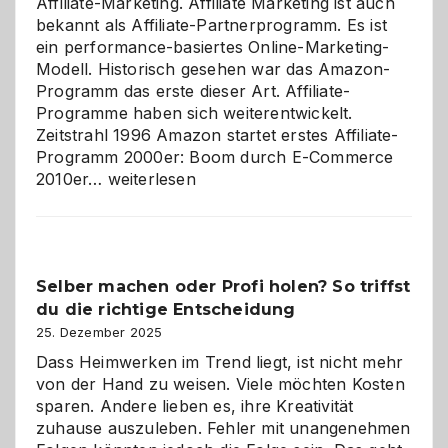
Affiliate-Marketing. Affiliate Marketing ist auch
bekannt als Affiliate-Partnerprogramm. Es ist
ein performance-basiertes Online-Marketing-
Modell. Historisch gesehen war das Amazon-
Programm das erste dieser Art. Affiliate-
Programme haben sich weiterentwickelt.
Zeitstrahl 1996 Amazon startet erstes Affiliate-
Programm 2000er: Boom durch E-Commerce
Affiliate-
2010er…
weiterlesen
Programm
im
Überblick:
Chancen,
Selber machen oder Profi holen? So triffst
Herausforderungen
du die richtige Entscheidung
und
Zukunft
25. Dezember 2025
Dass Heimwerken im Trend liegt, ist nicht mehr
von der Hand zu weisen. Viele möchten Kosten
sparen. Andere lieben es, ihre Kreativität
zuhause auszuleben. Fehler mit unangenehmen