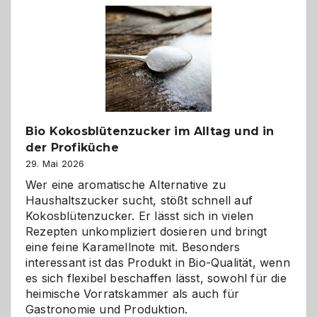
Freund
in
Gefahr
ist:
Brandschutz
für
Hunde
im
Bio Kokosblütenzucker im Alltag und in
eigenen
der Profiküche
Zuhause
29. Mai 2026
Wer eine aromatische Alternative zu
Haushaltszucker sucht, stößt schnell auf
Kokosblütenzucker. Er lässt sich in vielen
Rezepten unkompliziert dosieren und bringt
eine feine Karamellnote mit. Besonders
interessant ist das Produkt in Bio-Qualität, wenn
es sich flexibel beschaffen lässt, sowohl für die
heimische Vorratskammer als auch für
Gastronomie und Produktion.