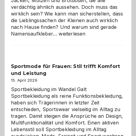
Jacken, Mützen und Brotdosen, die alle
verdächtig ähnlich aussehen. Doch muss das
wirklich sein? Wie kann man sicherstellen, dass
die Lieblingssachen der Kleinen auch wirklich
nach Hause finden? Und warum sind gerade
Namensaufkleber
Namensaufkleber…
weiterlesen
im
Kindergarten:
Kleine
Helfer
Sportmode für Frauen: Stil trifft Komfort
gegen
und Leistung
das
große
15. April 2026
Chaos
Sportbekleidung im Wandel Galt
Sportbekleidung als reine Funktionsbekleidung,
haben sich Trägerinnen in letzter Zeit
entschieden, Sportswear vielseitig im Alltag zu
tragen. Damit steigen die Ansprüche an Design,
Multifunktionalität und Komfort. Einen aktiven
Lebensstil soll Sportbekleidung im Alltag