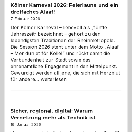
Kölner Karneval 2026: Feierlaune und ein
geworden
dreifaches Alaaf!
ist
7. Februar 2026
Der Kölner Karneval – liebevoll als „fünfte
Jahreszeit“ bezeichnet – gehört zu den
lebendigsten Traditionen der Rheinmetropole.
Die Session 2026 steht unter dem Motto „Alaaf
– Mer dun et för Kölle!“ und rückt damit die
Verbundenheit zur Stadt sowie das
ehrenamtliche Engagement in den Mittelpunkt.
Gewürdigt werden all jene, die sich mit Herzblut
Kölner
für andere…
weiterlesen
Karneval
2026:
Feierlaune
und
Sicher, regional, digital: Warum
ein
Vernetzung mehr als Technik ist
dreifaches
Alaaf!
19. Januar 2026