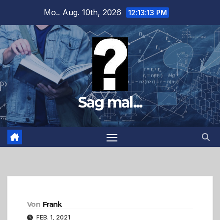
Zum
Mo.. Aug. 10th, 2026
12:13:14 PM
Inhalt
springen
Sag mal...
Von
Frank
FEB. 1, 2021