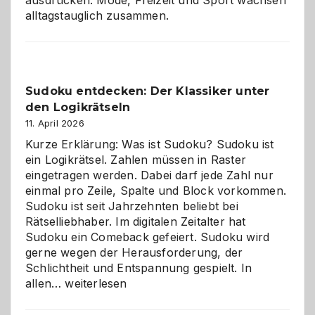
ausdrücken. Mode, Freizeit und Sport wachsen
alltagstauglich zusammen.
Sudoku entdecken: Der Klassiker unter
den Logikrätseln
11. April 2026
Kurze Erklärung: Was ist Sudoku? Sudoku ist
ein Logikrätsel. Zahlen müssen in Raster
eingetragen werden. Dabei darf jede Zahl nur
einmal pro Zeile, Spalte und Block vorkommen.
Sudoku ist seit Jahrzehnten beliebt bei
Rätselliebhaber. Im digitalen Zeitalter hat
Sudoku ein Comeback gefeiert. Sudoku wird
gerne wegen der Herausforderung, der
Schlichtheit und Entspannung gespielt. In
Sudoku
allen…
weiterlesen
entdecken:
Der