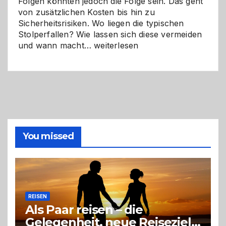
Folgen könnten jedoch die Folge sein. Das geht
von zusätzlichen Kosten bis hin zu
Sicherheitsrisiken. Wo liegen die typischen
Stolperfallen? Wie lassen sich diese vermeiden
Selber
und wann macht…
weiterlesen
machen
oder
Profi
holen?
So
triffst
du
die
You missed
richtige
Entscheidung
REISEN
Als Paar reisen – die
Gelegenheit, neue Reiseziele