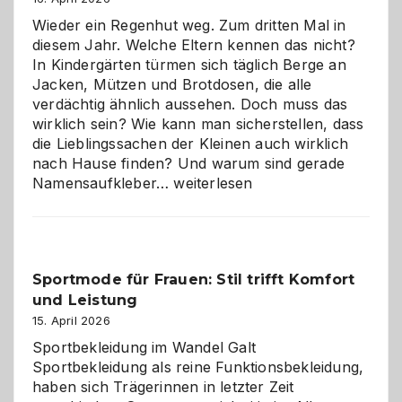
die
Wieder ein Regenhut weg. Zum dritten Mal in
richtige
diesem Jahr. Welche Eltern kennen das nicht?
Wahl?
In Kindergärten türmen sich täglich Berge an
Jacken, Mützen und Brotdosen, die alle
verdächtig ähnlich aussehen. Doch muss das
wirklich sein? Wie kann man sicherstellen, dass
die Lieblingssachen der Kleinen auch wirklich
nach Hause finden? Und warum sind gerade
Namensaufkleber
Namensaufkleber…
weiterlesen
im
Kindergarten:
Kleine
Helfer
Sportmode für Frauen: Stil trifft Komfort
gegen
und Leistung
das
große
15. April 2026
Chaos
Sportbekleidung im Wandel Galt
Sportbekleidung als reine Funktionsbekleidung,
haben sich Trägerinnen in letzter Zeit