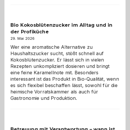
der
beste
Freund
in
Bio Kokosblütenzucker im Alltag und in
Gefahr
der Profiküche
ist:
Brandschutz
29. Mai 2026
für
Wer eine aromatische Alternative zu
Hunde
Haushaltszucker sucht, stößt schnell auf
im
Kokosblütenzucker. Er lässt sich in vielen
eigenen
Rezepten unkompliziert dosieren und bringt
Zuhause
eine feine Karamellnote mit. Besonders
interessant ist das Produkt in Bio-Qualität, wenn
es sich flexibel beschaffen lässt, sowohl für die
heimische Vorratskammer als auch für
Gastronomie und Produktion.
Betreuung mit Verantwortung – wann ist