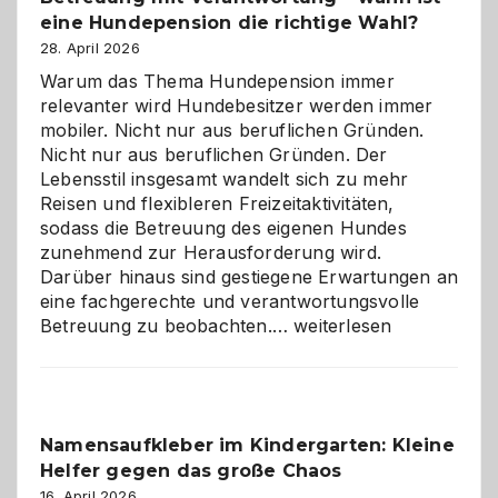
eine Hundepension die richtige Wahl?
28. April 2026
Warum das Thema Hundepension immer
relevanter wird Hundebesitzer werden immer
mobiler. Nicht nur aus beruflichen Gründen.
Nicht nur aus beruflichen Gründen. Der
Lebensstil insgesamt wandelt sich zu mehr
Reisen und flexibleren Freizeitaktivitäten,
sodass die Betreuung des eigenen Hundes
zunehmend zur Herausforderung wird.
Darüber hinaus sind gestiegene Erwartungen an
eine fachgerechte und verantwortungsvolle
Betreuung
Betreuung zu beobachten.…
weiterlesen
mit
Verantwortung
–
wann
Namensaufkleber im Kindergarten: Kleine
ist
Helfer gegen das große Chaos
eine
Hundepension
16. April 2026