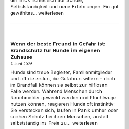
der Blick richtet sich auf Schule,
Selbstständigkeit und neue Erfahrungen. Ein gut
Abschied
gewähltes…
weiterlesen
aus
der
Kita
bewusst
Wenn der beste Freund in Gefahr ist:
und
Brandschutz für Hunde im eigenen
herzlich
gestalten
Zuhause
7. Juni 2026
Hunde sind treue Begleiter, Familienmitglieder
und oft die ersten, die Gefahren wittern – doch
im Brandfall können sie selbst zur hilflosen
Falle werden. Während Menschen durch
Rauchmelder geweckt werden und Fluchtwege
nutzen können, reagieren Hunde oft instinktiv:
Sie verstecken sich, laufen in Panik umher oder
suchen Schutz bei ihren Menschen, anstatt
Wenn
selbstständig ins Freie zu…
weiterlesen