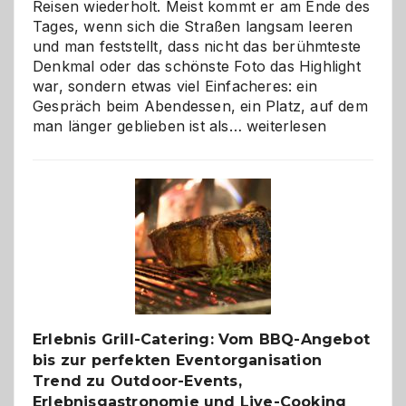
Reisen wiederholt. Meist kommt er am Ende des
Tages, wenn sich die Straßen langsam leeren
und man feststellt, dass nicht das berühmteste
Denkmal oder das schönste Foto das Highlight
war, sondern etwas viel Einfacheres: ein
Gespräch beim Abendessen, ein Platz, auf dem
Als
man länger geblieben ist als…
weiterlesen
Paar
reisen
–
die
Gelegenheit,
neue
Reiseziele
zu
entdecken
Erlebnis Grill-Catering: Vom BBQ-Angebot
bis zur perfekten Eventorganisation
Trend zu Outdoor-Events,
Erlebnisgastronomie und Live-Cooking