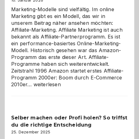
10. Januar 2026
Marketing-Modelle sind vielfältig. Im online
Marketing gibt es ein Modell, das wir in
unserem Beitrag näher ansehen möchten:
Affiliate-Marketing. Affiliate Marketing ist auch
bekannt als Affiliate-Partnerprogramm. Es ist
ein performance-basiertes Online-Marketing-
Modell. Historisch gesehen war das Amazon-
Programm das erste dieser Art. Affiliate-
Programme haben sich weiterentwickelt.
Zeitstrahl 1996 Amazon startet erstes Affiliate-
Programm 2000er: Boom durch E-Commerce
Affiliate-
2010er…
weiterlesen
Programm
im
Überblick:
Chancen,
Selber machen oder Profi holen? So triffst
Herausforderungen
du die richtige Entscheidung
und
Zukunft
25. Dezember 2025