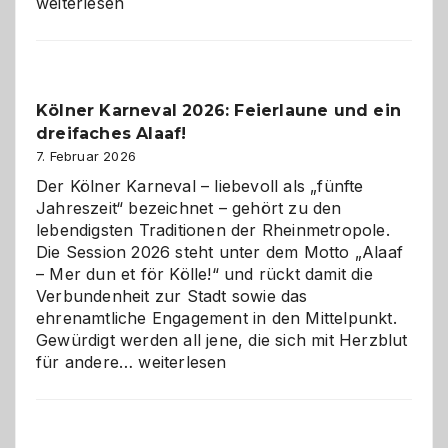
technisch
weiterlesen
sauberes
Webdesig
zur
Pflicht
Kölner Karneval 2026: Feierlaune und ein
geworden
dreifaches Alaaf!
ist
7. Februar 2026
Der Kölner Karneval – liebevoll als „fünfte
Jahreszeit“ bezeichnet – gehört zu den
lebendigsten Traditionen der Rheinmetropole.
Die Session 2026 steht unter dem Motto „Alaaf
– Mer dun et för Kölle!“ und rückt damit die
Verbundenheit zur Stadt sowie das
ehrenamtliche Engagement in den Mittelpunkt.
Gewürdigt werden all jene, die sich mit Herzblut
Kölner
für andere…
weiterlesen
Karneval
2026:
Feierlaune