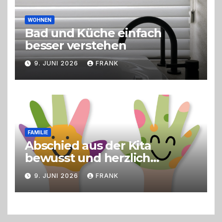
WOHNEN
Bad und Küche einfach
besser verstehen
9. JUNI 2026
FRANK
FAMILIE
Abschied aus der Kita
bewusst und herzlich
gestalten
9. JUNI 2026
FRANK