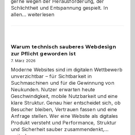
gerne wegen der Herausforderung, der
Schlichtheit und Entspannung gespielt. In
Sudoku
allen…
weiterlesen
entdecken:
Der
Klassiker
unter
Warum technisch sauberes Webdesign
den
zur Pflicht geworden ist
Logikrätseln
7. März 2026
Moderne Websites sind im digitalen Wettbewerb
unverzichtbar – für Sichtbarkeit in
Suchmaschinen und für die Gewinnung von
Neukunden. Nutzer erwarten heute
Geschwindigkeit, mobile Nutzbarkeit und eine
klare Struktur. Genau hier entscheidet sich, ob
Besucher bleiben, Vertrauen fassen und eine
Anfrage stellen. Wer eine Website als digitales
Produkt versteht und Performance, Struktur
Warum
und Sicherheit sauber zusammendenkt,…