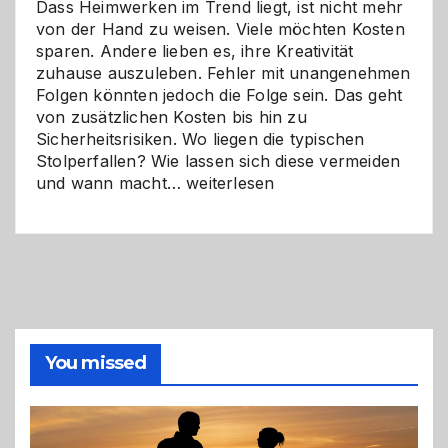
Dass Heimwerken im Trend liegt, ist nicht mehr
von der Hand zu weisen. Viele möchten Kosten
sparen. Andere lieben es, ihre Kreativität
zuhause auszuleben. Fehler mit unangenehmen
Folgen könnten jedoch die Folge sein. Das geht
von zusätzlichen Kosten bis hin zu
Sicherheitsrisiken. Wo liegen die typischen
Stolperfallen? Wie lassen sich diese vermeiden
Selber
und wann macht…
weiterlesen
machen
oder
Profi
holen?
So
triffst
du
die
You missed
richtige
Entscheidung