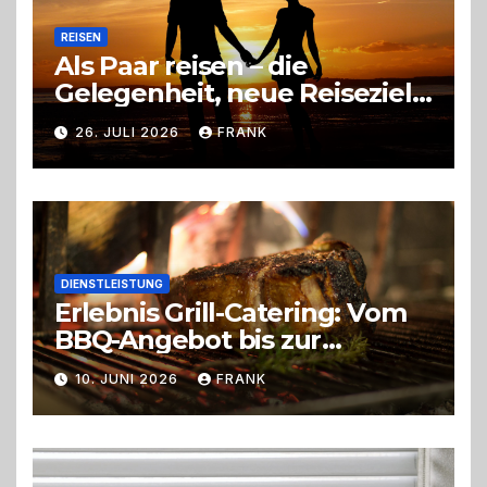
REISEN
Als Paar reisen – die
Gelegenheit, neue Reiseziele
zu entdecken
26. JULI 2026
FRANK
DIENSTLEISTUNG
Erlebnis Grill-Catering: Vom
BBQ-Angebot bis zur
perfekten Eventorganisation
10. JUNI 2026
FRANK
Trend zu Outdoor-Events,
Erlebnisgastronomie und
Live-Cooking