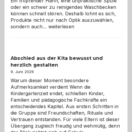
Ein tropfender Hahn, eine unpraktische Spüle
oder ein schwer zu reinigendes Waschbecken
können schnell stören. Deshalb lohnt es sich,
Produkte nicht nur nach Optik auszuwählen,
Bad
sondern auch…
weiterlesen
und
Küche
einfach
besser
Abschied aus der Kita bewusst und
verstehen
herzlich gestalten
9. Juni 2026
Warum dieser Moment besondere
Aufmerksamkeit verdient Wenn die
Kindergartenzeit endet, schließen Kinder,
Familien und pädagogische Fachkräfte ein
entscheidendes Kapitel. Aus ersten Schritten in
die Gruppe sind Freundschaften, Rituale und
Vertrauen entstanden. Für viele Eltern ist dieser
Übergang zugleich freudig und wehmütig, denn